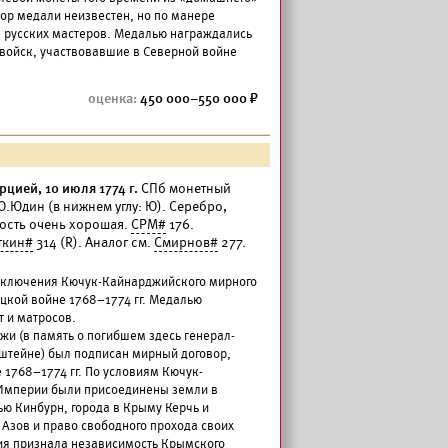
ор медали неизвестен, но по манере
е русских мастеров. Медалью награждались
 войск, участвовавшие в Северной войне
450 000–550 000
рцией, 10 июля 1774 г.
СПб монетный
.Ю.Юдин (в нижнем углу: Ю). Серебро,
ность очень хорошая.
СРМ#
176.
ткин#
314 (R). Аналог см.
Смирнов#
277.
 заключения Кючук-Кайнарджийского мирного
цкой войне 1768–1774 гг. Медалью
 и матросов.
жи (в память о погибшем здесь генерал-
штейне) был подписан мирный договор,
1768–1774 гг. По условиям Кючук-
 Империи были присоединены земли в
ью Кинбурн, города в Крыму Керчь и
 Азов и право свободного прохода своих
ия признала независимость Крымского