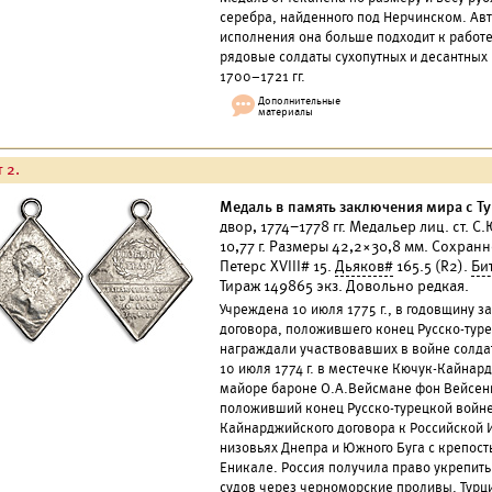
серебра, найденного под Нерчинском. Авт
исполнения она больше подходит к работ
рядовые солдаты сухопутных и десантных
1700–1721 гг.
 2.
Медаль в память заключения мира с Ту
двор, 1774–1778 гг. Медальер лиц. ст. С
10,77 г. Размеры 42,2×30,8 мм. Сохран
Петерс XVIII# 15.
Дьяков#
165.5 (R2).
Би
Тираж 149865 экз. Довольно редкая.
Учреждена 10 июля 1775 г., в годовщину
договора, положившего конец Русско-туре
награждали участвовавших в войне солдат
10 июля 1774 г. в местечке Кючук-Кайнард
майоре бароне О.А.Вейсмане фон Вейсен
положивший конец Русско-турецкой войне 
Кайнарджийского договора к Российской
низовьях Днепра и Южного Буга с крепост
Еникале. Россия получила право укрепить
судов через черноморские проливы. Турц