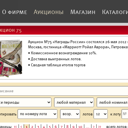
О фирме
Аукционы
Магазин
Каталог
кцион 75
Аукцион №75 «Награды России» состоялся 26 мая 2012 г
Москва, гостиница «Марриотт Ройал Аврора», Петровка
• Комиссионное вознаграждение 10%.
•
Доставка выигранных лотов.
• Сводная таблица итогов торгов
ртировать
лотов
к лоту
раницы
<<
<
1
2
3
4
5
6
7
8
9
10
...
>
>>
всего лотов: