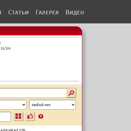
и
Статьи
Галерея
Видео
.
 11/20
s
Ъ
?
 420 на 42 стр.