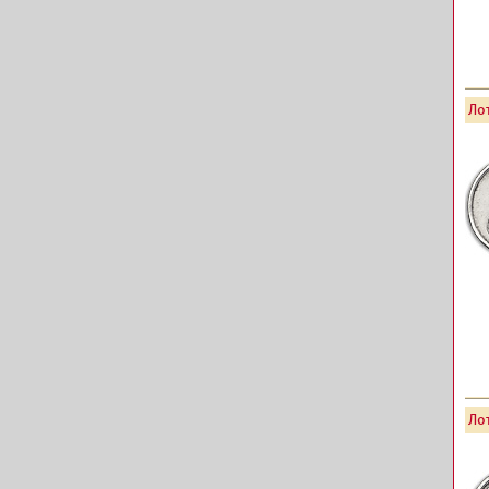
Лот
Лот