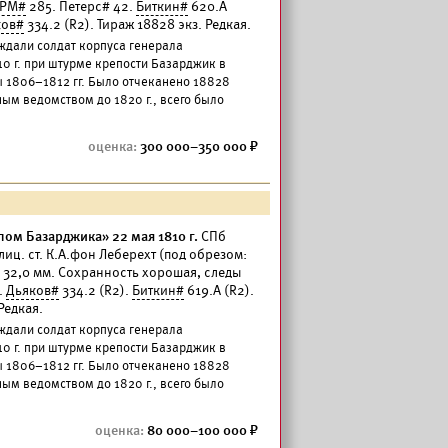
РМ#
285. Петерс# 42.
Биткин#
620.А
ков#
334.2 (R2). Тираж 18828 экз. Редкая.
ждали солдат корпуса генерала
0 г. при штурме крепости Базарджик в
ы 1806–1812 гг. Было отчеканено 18828
ым ведомством до 1820 г., всего было
300 000–350 000
пом Базарджика» 22 мая 1810 г.
СПб
лиц. ст. К.А.фон Леберехт (под обрезом:
тр 32,0 мм. Сохранность хорошая, следы
.
Дьяков#
334.2 (R2).
Биткин#
619.А (R2).
Редкая.
ждали солдат корпуса генерала
0 г. при штурме крепости Базарджик в
ы 1806–1812 гг. Было отчеканено 18828
ым ведомством до 1820 г., всего было
80 000–100 000