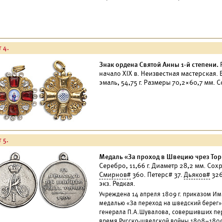
 4.
Знак ордена Святой Анны 1-й степени.
начало XIX в. Неизвестная мастерская. 
эмаль, 54,75 г. Размеры 70,2×60,7 мм. 
 5.
Медаль «За проход в Швецию чрез Тор
Серебро, 11,66 г. Диаметр 28,2 мм. Со
Смирнов#
360. Петерс# 37.
Дьяков#
326
экз. Редкая.
Учреждена 14 апреля 1809 г. приказом Им
медалью «За переход на шведский берег»
генерала П.А.Шувалова, совершивших пер
время Русско-шведской войны 1808–1809 