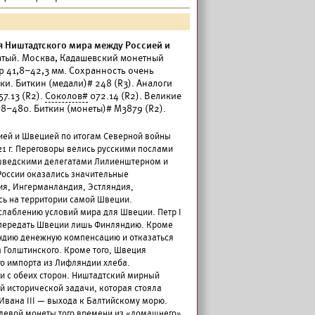
я Ништадтского мира между Россией и
чатый. Москва, Кадашевский монетный
етр 41,8–42,3 мм. Сохранность очень
ки. Биткин (медали)# 248 (R3). Аналоги
57.13 (R2).
Соколов#
072.14 (R2). Великие
78–480. Биткин (монеты)# М3879 (R2).
ей и Швецией по итогам Северной войны
21 г. Переговоры велись русскими послами
шведскими делегатами Лилиенштерном и
России оказались значительные
ия, Ингерманландия, Эстляндия,
ь на территории самой Швеции.
слаблению условий мира для Швеции. Петр I
й передать Швеции лишь Финляндию. Кроме
яндию денежную компенсацию и отказаться
а Голштинского. Кроме того, Швеция
о импорта из Лифляндии хлеба.
 с обеих сторон. Ништадтский мирный
й исторической задачи, которая стояла
Ивана III — выхода к Балтийскому морю.
блевой монеты того времени из «домашнего»