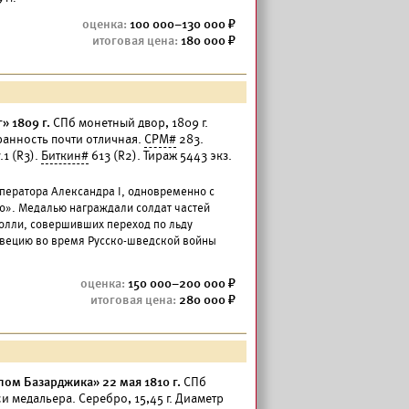
100 000–130 000
180 000
» 1809 г.
СПб монетный двор, 1809 г.
хранность почти отличная.
СРМ#
283.
.1 (R3).
Биткин#
613 (R2). Тираж 5443 экз.
ператора Александра I, одновременно с
о». Медалью награждали солдат частей
Толли, совершивших переход по льду
Швецию во время Русско-шведской войны
150 000–200 000
280 000
пом Базарджика» 22 мая 1810 г.
СПб
си медальера. Серебро, 15,45 г. Диаметр