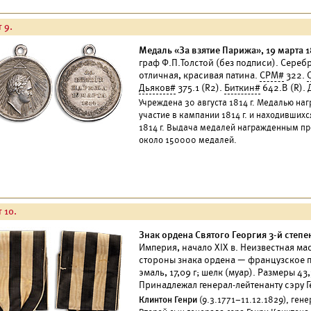
 9.
Медаль «За взятие Парижа», 19 марта 1
граф Ф.П.Толстой (без подписи). Серебр
отличная, красивая патина.
СРМ#
322.
Дьяков#
375.1 (R2).
Биткин#
642.В (R).
Учреждена 30 августа 1814 г. Медалью на
участие в кампании 1814 г. и находивших
1814 г. Выдача медалей награжденным про
около 150000 медалей.
 10.
Знак ордена Святого Георгия 3-й степе
Империя, начало XIX в. Неизвестная ма
стороны знака ордена — французское пр
эмаль, 17,09 г; шелк (муар). Размеры 4
Принадлежал генерал-лейтенанту сэру Г
Клинтон Генри
(9.3.1771–11.12.1829), ген