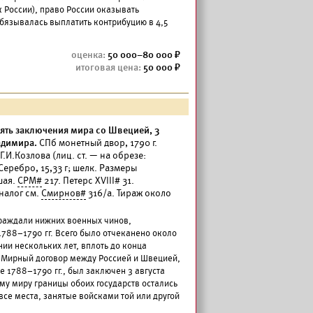
к России), право России оказывать
бязывалась выплатить контрибуцию в 4,5
50 000–80 000
50 000
мять заключения мира со Швецией, 3
ладимира.
СПб монетный двор, 1790 г.
.И.Козлова (лиц. ст. — на обрезе:
Серебро, 15,33 г; шелк. Размеры
шая.
СРМ#
217. Петерс XVIII# 31.
Аналог см.
Смирнов#
316/а. Тираж около
граждали нижних военных чинов,
788–1790 гг. Всего было отчеканено около
ии нескольких лет, вплоть до конца
 Мирный договор между Россией и Швецией,
 1788–1790 гг., был заключен 3 августа
му миру границы обоих государств остались
все места, занятые войсками той или другой