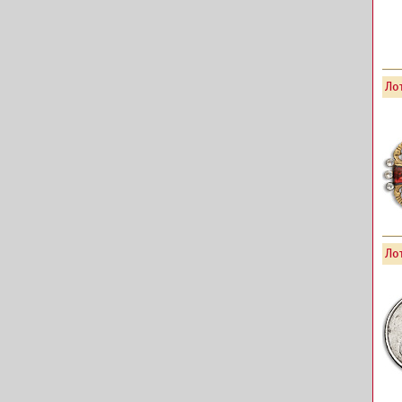
Лот
Лот