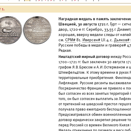
 1.
Наградная медаль в память заключени
Швецией, 30 августа 1721 г.
Гурт — сет
двор, 1720-е гг. Серебро, 33,55 г. Диам
хорошая, вверху медали следы от напай
см.
СРМ#
81.
Иверсен#
LII.4.c.
Дьяков#
Русские победы в медали и гравюре# 4
Редкая.
Ништадтский мирный договор
между Росси
1700–1721 гг. был заключен 30 августа 17
графом Я.В.Брюсом и А.И.Остерманом и 
Штемфельдтом. К этому времени в руках 
территориальные приобретения: Финлянд
Лифляндия. Русские десанты высаживалис
Посредничество Франции не привело к по
был согласен из всех занятых территори
того, он был согласен выплатить за Лифл
от претензий на шведский престол герцог
получала право ежегодного беспошлинног
Предусматривался обмен военнопленными
договор юридически закрепил решение то
перед Россией со времен Великого Князя 
Медаль отчеканена по размеру и весу ру