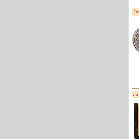
Лот
Лот