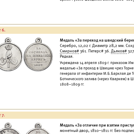
 6.
Медаль «За переход на шведский берег
Серебро, 12,02 г. Диаметр 28,2 мм. Со
Смирнов#
361. Петерс# 36.
Дьяков#
327
Редкая.
Учреждена 14 апреля 1809 г. приказом Им
медалью «За проход в Швецию чрез Торне
генерала от инфантерии М.Б.Барклая де 
Ботнического залива (через Кваркем) в 
1808–1809 гг.
 7.
Медаль «За отличие при взятии присту
монетный двор, 1810–1811 гг. Без подпи