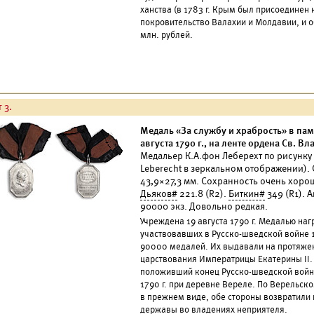
ханства (в 1783 г. Крым был присоединен 
покровительство Валахии и Молдавии, и о
млн. рублей.
 3.
Медаль «За службу и храбрость» в па
августа 1790 г., на ленте ордена Св. В
Медальер К.А.фон Леберехт по рисунку Г
Leberecht в зеркальном отображении). 
43,9×27,3 мм. Сохранность очень хоро
Дьяков#
221.8 (R2).
Биткин#
349 (R1). 
90000 экз. Довольно редкая.
Учреждена 19 августа 1790 г. Медалью на
участвовавших в Русско-шведской войне 1
90000 медалей. Их выдавали на протяжен
царствования Императрицы Екатерины II.
положивший конец Русско-шведской войне
1790 г. при деревне Вереле. По Верельско
в прежнем виде, обе стороны возвратили 
державы во владениях неприятеля.