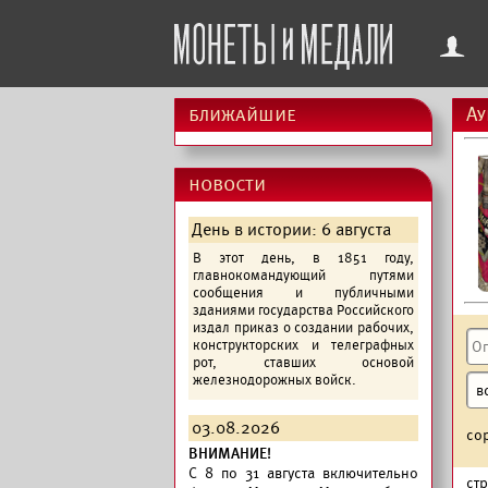
f
ближайшие
Ау
новости
День в истории: 6 августа
В этот день, в 1851 году,
главнокомандующий путями
сообщения и публичными
зданиями государства Российского
издал приказ о создании рабочих,
конструкторских и телеграфных
рот, ставших основой
железнодорожных войск.
03.08.2026
со
ВНИМАНИЕ!
C 8 по 31 августа включительно
ст