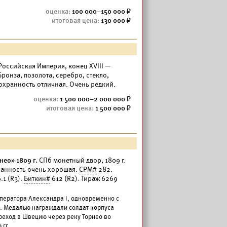
100 000–150 000
130 000
Российская Империя, конец XVIII —
Бронза, позолота, серебро, стекло,
Сохранность отличная. Очень редкий.
1 500 000–2 000 000
1 500 000
нео» 1809 г.
СПб монетный двор, 1809 г.
хранность очень хорошая.
СРМ#
282.
.1 (R3).
Биткин#
612 (R2). Тираж 6269
ператора Александра I, одновременно с
. Медалью награждали солдат корпуса
еход в Швецию через реку Торнео во
гг.