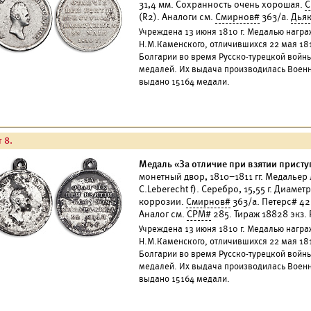
31,4 мм. Сохранность очень хорошая.
С
(R2). Аналоги см.
Смирнов#
363/а.
Дья
Учреждена 13 июня 1810 г. Медалью награ
Н.М.Каменского, отличившихся 22 мая 181
Болгарии во время Русско-турецкой войн
медалей. Их выдача производилась Военн
выдано 15164 медали.
 8.
Медаль «За отличие при взятии присту
монетный двор, 1810–1811 гг. Медальер 
С.Leberecht f). Серебро, 15,55 г. Диаме
коррозии.
Смирнов#
363/а. Петерс# 42
Аналог см.
СРМ#
285. Тираж 18828 экз. 
Учреждена 13 июня 1810 г. Медалью награ
Н.М.Каменского, отличившихся 22 мая 181
Болгарии во время Русско-турецкой войн
медалей. Их выдача производилась Военн
выдано 15164 медали.