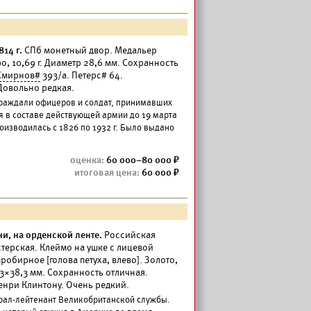
814 г.
СПб монетный двор. Медальер
о, 10,69 г. Диаметр 28,6 мм. Сохранность
Смирнов#
393/а. Петерс# 64.
 Довольно редкая.
граждали офицеров и солдат, принимавших
ся в составе действующей армии до 19 марта
изводилась с 1826 по 1932 г. Было выдано
60 000–80 000
60 000
ни, на орденской ленте.
Российская
стерская. Клеймо на ушке с лицевой
обирное [голова петуха, влево]. Золото,
3,3×38,3 мм. Сохранность отличная.
енри Клинтону. Очень редкий.
ерал-лейтенант Великобританской службы.