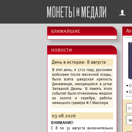
f
ближайшие
Ау
новости
День в истории: 8 августа
В этот день, в 1710 году, русскими
войсками после месячной осады,
была взята шведская крепость
Динамюнде, находящаяся в устье
• 
Западной Двины. В память этого
• С
события были отчеканены медали
из золота и серебра, работы
немецкого гравёра Ф.Г.Мюллера.
03.08.2026
ВНИМАНИЕ!
C 8 по 31 августа включительно
со