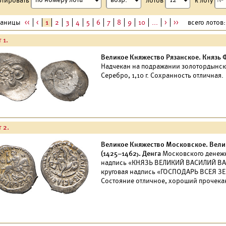
раницы
<<
<
1
2
3
4
5
6
7
8
9
10
...
>
>>
всего лотов:
 1.
Великое Княжество Рязанское. Князь Ф
Надчекан на подражании золотордынском
Серебро, 1,10 г. Сохранность отличная.
 2.
Великое Княжество Московское. Вели
(1425–1462). Денга
Московского денежно
надпись «КНЯЗЬ ВЕЛИКИЙ ВАСИЛИЙ ВАСИ
круговая надпись «ГОСПОДАРЬ ВСЕЯ ЗЕМ
Состояние отличное, хороший прочека