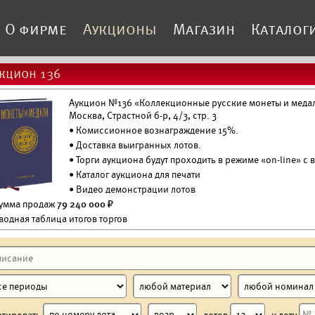
О фирме
Аукционы
Магазин
Каталог
кцион 136
Аукцион №136 «Коллекционные русские монеты и медали
Москва, Страстной б-р, 4/3, стр. 3
• Комиссионное вознаграждение 15%.
•
Доставка выигранных лотов.
• Торги аукциона будут проходить в режиме «on-line» с
•
Каталог аукциона для печати
•
Видео демонстрации лотов
Сумма продаж
79 240 000 ₽
водная таблица итогов торгов
ртировать
лотов
к лоту