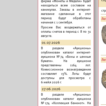
фирма «Монеты и Медали» будет
находиться всем составом на
каникулах. Заказы в интернет-
ст
магазине сделанные в этот
период будут обработаны
Лот
начиная с 1 сентября.
Просим Вас воздержаться от
оплаты счетов в период с 8 по 31
августа.
01.07.2026
В разделе «Аукционы»
опубликован
каталог интернет-
аукциона №74 «Боны и ценные
Лот
бумаги».
На аукционе
представлены 1164 лот.
Комиссионное вознаграждение
составляет 15%. Лоты будут
доступны для просмотра с
6 июkя 2026 г.
27.06.2026
В разделе «Аукционы»
опубликован
каталог аукциона
№174 «Коллекция банкнот».
На