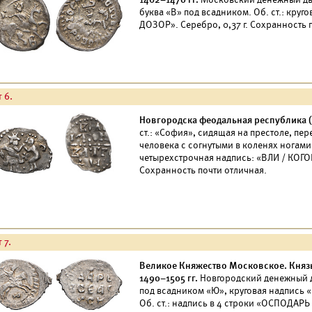
буква «В» под всадником. Об. ст.: кр
ДОЗОР». Серебро, 0,37 г. Сохранность 
 6.
Новгородска феодальная республика (14
ст.: «София», сидящая на престоле, пе
человека с согнутыми в коленях ногами.
четырехстрочная надпись: «ВЛИ / КОГОН
Сохранность почти отличная.
 7.
Великое Княжество Московское. Князь 
1490–1505 гг.
Новгородский денежный дв
под всадником «Ю», круговая надпис
Об. ст.: надпись в 4 строки «ОСПОДАРЬ 