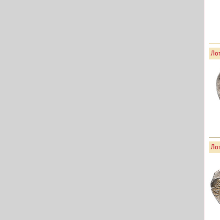
Лот
Лот