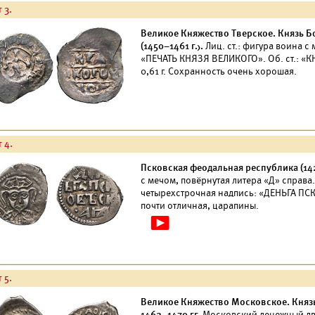
 3.
Великое Княжество Тверское. Князь Бо
(1450–1461 г.).
Лиц. ст.: фигура воина с
«ПЕЧАТЬ КНЯЗЯ ВЕЛИКОГО». Об. ст.: «
0,61 г. Сохранность очень хорошая.
 4.
Псковская феодальная республика (142
с мечом, повёрнутая литера «Д» справа.
четырехстрочная надпись: «ДЕНЬГА ПСК
почти отличная, царапины.
 5.
Великое Княжество Московское. Князь 
1462–1470 гг.
Московский денежный двор