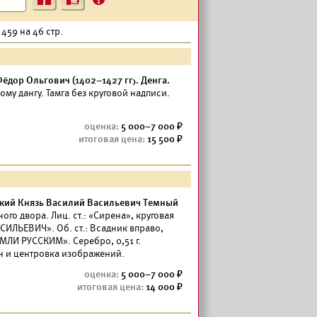
?
 459 на 46 стр.
ёдор Ольгович (1402–1427 гг). Денга.
у дангу. Тамга без круговой надписи.
5 000–7 000
15 500
кий Князь Василий Васильевич Темный
го двора. Лиц. ст.: «Сирена», круговая
ЛЬЕВИЧ». Об. ст.: Всадник вправо,
ЛИ РУССКИМ». Серебро, 0,51 г.
н и центровка изображений.
5 000–7 000
14 000