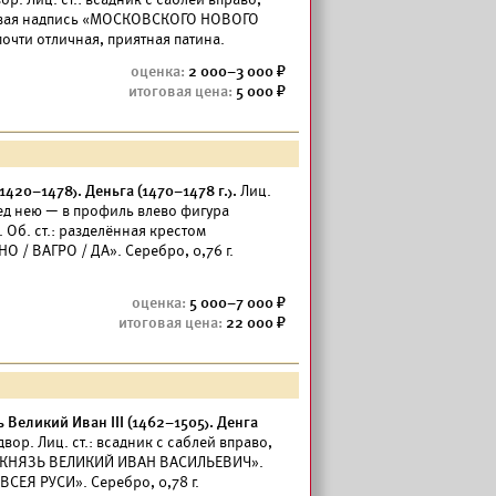
уговая надпись «МОСКОВСКОГО НОВОГО
почти отличная, приятная патина.
2 000–3 000
5 000
20–1478). Деньга (1470–1478 г.).
Лиц.
ред нею — в профиль влево фигура
 Об. ст.: разделённая крестом
О / ВАГРО / ДА». Серебро, 0,76 г.
5 000–7 000
22 000
Великий Иван III (1462–1505). Денга
ор. Лиц. ст.: всадник с саблей вправо,
ь «КНЯЗЬ ВЕЛИКИЙ ИВАН ВАСИЛЬЕВИЧ».
ВСЕЯ РУСИ». Серебро, 0,78 г.