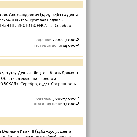
рис Александрович (1425–1461 г.) Денга
 мечом и щитом, круговая надпись:
КНЯЗЯ ВЕЛИКОГО БОРИСА...». Серебро,
5 000–7 000
14 000
4–1510). Деньга.
Лиц. ст.: Князь Довмонт
 Об. ст.: разделённая крестом
ОВСКАЯ». Серебро, 0,77 г. Сохранность
5 000–7 000
17 000
Великий Иван III (1462–1505). Денга
. Лиц. ст.: всадник с саблей вправо,