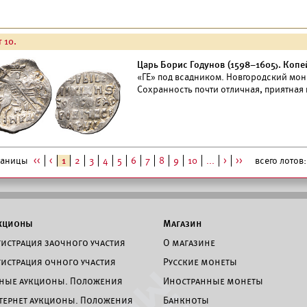
 10.
Царь Борис Годунов (1598–1605). Копей
«ГЕ» под всадником. Новгородский моне
Сохранность почти отличная, приятная 
раницы
<<
<
1
2
3
4
5
6
7
8
9
10
...
>
>>
всего лотов:
кционы
Магазин
гистрация заочного участия
О магазине
гистрация очного участия
Русские монеты
ные аукционы. Положения
Иностранные монеты
тернет аукционы. Положения
Банкноты