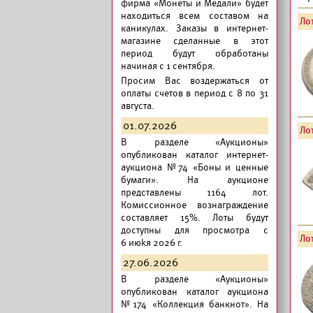
фирма «Монеты и Медали» будет
находиться всем составом на
Лот
каникулах. Заказы в интернет-
магазине сделанные в этот
период будут обработаны
начиная с 1 сентября.
Просим Вас воздержаться от
оплаты счетов в период с 8 по 31
августа.
01.07.2026
Лот
В разделе «Аукционы»
опубликован
каталог интернет-
аукциона №74 «Боны и ценные
бумаги».
На аукционе
представлены 1164 лот.
Комиссионное вознаграждение
составляет 15%. Лоты будут
доступны для просмотра с
Лот
6 июkя 2026 г.
27.06.2026
В разделе «Аукционы»
опубликован
каталог аукциона
№174 «Коллекция банкнот».
На