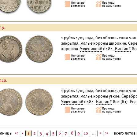
 9.
1 рубль 1705 года, без обозначения мон
закрытая, малые короны широкие. Сереб
хорошая.
Уздеников#
0484.
Биткин#
800
 10.
1 рубль 1705 года, без обозначения мон
закрытая, малые короны узкие. Серебро
Уздеников#
0484.
Биткин#
801 (R1). Ре
раницы
<<
<
1
2
3
4
5
6
7
8
9
10
...
>
>>
всего лотов: 