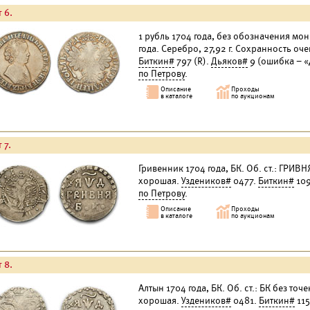
 6.
1 рубль 1704 года, без обозначения мон
года. Серебро, 27,92 г. Сохранность оч
Биткин#
797 (R).
Дьяков#
9 (ошибка – «
по Петрову
.
 7.
Гривенник 1704 года, БК. Об. ст.: ГРИВН
хорошая.
Уздеников#
0477.
Биткин#
109
по Петрову
.
 8.
Алтын 1704 года, БК. Об. ст.: БК без точ
хорошая.
Уздеников#
0481.
Биткин#
115