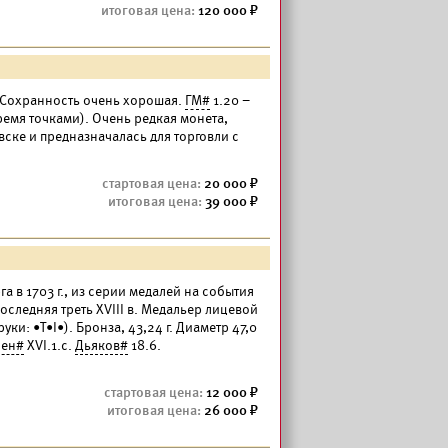
120 000
г. Сохранность очень хорошая.
ГМ#
1.20 –
тремя точками). Очень редкая монета,
евске и предназначалась для торговли с
20 000
39 000
а в 1703 г., из серии медалей на события
следняя треть XVIII в. Медальер лицевой
ки: •Т•I•). Бронза, 43,24 г. Диаметр 47,0
сен#
XVI.1.c.
Дьяков#
18.6.
12 000
26 000