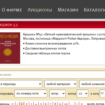
О фирме
Аукционы
Магазин
Каталог
кцион 52
Аукцион №52 «Летний нумизматический аукцион» состоя
Москва, гостиница «Марриотт Ройал Аврора», Петровка
• Комиссионное вознаграждение 10%.
•
Доставка выигранных лотов.
• Сводная таблица итогов торгов
ртировать
лотов
к лоту
раницы
<<
<
1
2
3
4
5
6
7
8
9
10
...
>
>>
всего лотов: 