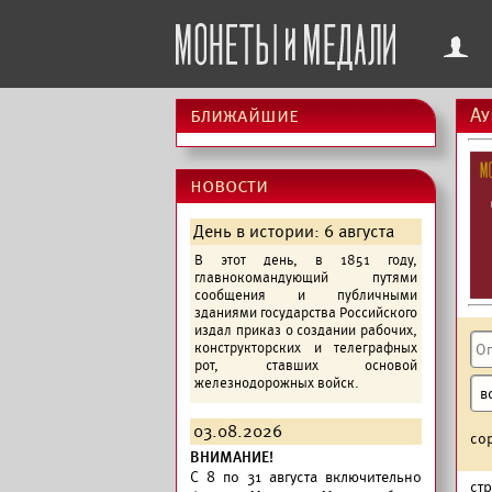
f
ближайшие
Ау
новости
День в истории: 6 августа
В этот день, в 1851 году,
главнокомандующий путями
сообщения и публичными
зданиями государства Российского
издал приказ о создании рабочих,
конструкторских и телеграфных
рот, ставших основой
железнодорожных войск.
03.08.2026
со
ВНИМАНИЕ!
C 8 по 31 августа включительно
ст