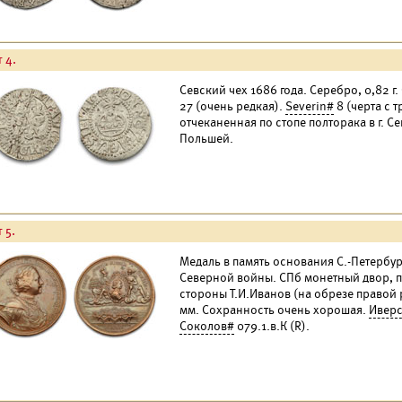
 4.
Севский чех 1686 года. Серебро, 0,82 
27 (очень редкая).
Severin#
8 (черта с 
отчеканенная по стопе полторака в г. С
Польшей.
 5.
Медаль в память основания С.-Петербург
Северной войны. СПб монетный двор, по
стороны Т.И.Иванов (на обрезе правой ру
мм. Сохранность очень хорошая.
Ивер
Соколов#
079.1.в.К (R).