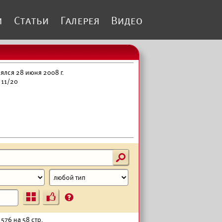
и
Статьи
Галерея
Видео
лся 28 июня 2008 г.
 11/20
s
Ъ
?
576 на 58 стр.