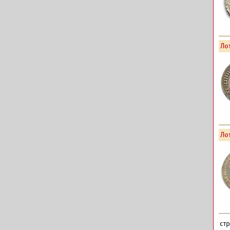
Лот
Лот
ст