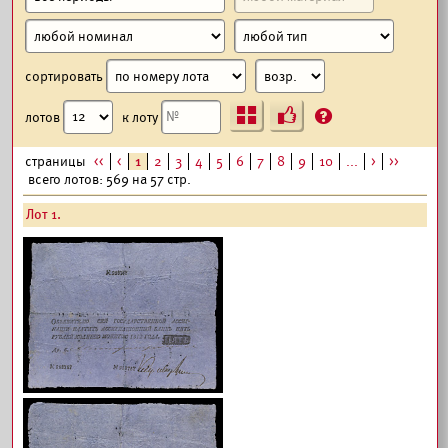
сортировать
Ъ
?
лотов
к лоту
страницы
<<
<
1
2
3
4
5
6
7
8
9
10
...
>
>>
всего лотов: 569 на 57 стр.
Лот 1.