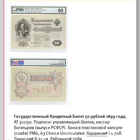
Государственный Кредитный Билет 50 рублей 1899 года,
АТ 311150. Подписи: управляющий Шипов, кассир
Богатырев (выпуск РСФСР). Бона в пластиковой капсуле
(слабе) PMG, 63 Choice Uncirculated.
Кардаков#
I.1.708.
Денисов#
К-31.4в. Рябченко# 708в.