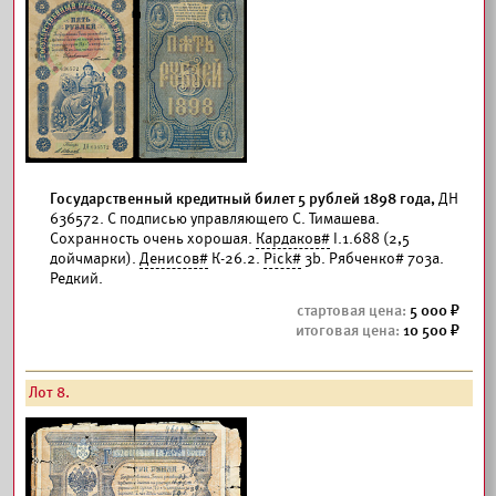
Государственный кредитный билет 5 рублей 1898 года,
ДН
636572. С подписью управляющего С. Тимашева.
Сохранность очень хорошая.
Кардаков#
I.1.688 (2,5
дойчмарки).
Денисов#
К-26.2.
Pick#
3b. Рябченко# 703а.
Редкий.
5 000
10 500
Лот 8.