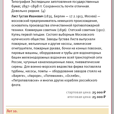
Типография Экспедиции заготовления государственных
бумаг, 1897–1898 гг. Сохранность почти отличная.
Довольно редкие. (4)
Лист Густав Иванович
(1835, Берлин — 17.2.1913, Москва) —
московский предприниматель немецкого происхождения,
основатель производства отечественной противопожарной
техники. Коммерции советник (1896). Статский советник (1911).
Купец первой гильдии. Состоял выборным Московского
купеческого общества. Заводы Густава Листа выпускали
пожарные, мельничные и другие насосы, химические
огнетушители, пожарные рукава, бочки на конных повозках,
паровые машины, оборудование и трубы для водонапорных
башен железнодорожных водокачек всей транспортной сети
России, чугунные канализационные люки, пневматические
сирены. Для военно-морского ведомства фирма поставляла
турбины, насосы, помпы — оборудование заводов стояло на
«Варяге», «Авроре», «Потемкине», «Ослябе»,
«Петропавловске» и многих других кораблях российского
флота.
25 000
25 000
Лот 10.