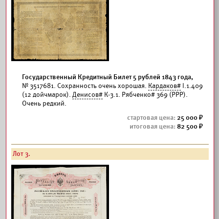
Государственный Кредитный Билет 5 рублей 1843 года,
№ 3517681. Сохранность очень хорошая.
Кардаков#
I.1.409
(12 дойчмарок).
Денисов#
К-3.1. Рябченко# 369 (РРР).
Очень редкий.
25 000
82 500
Лот 3.