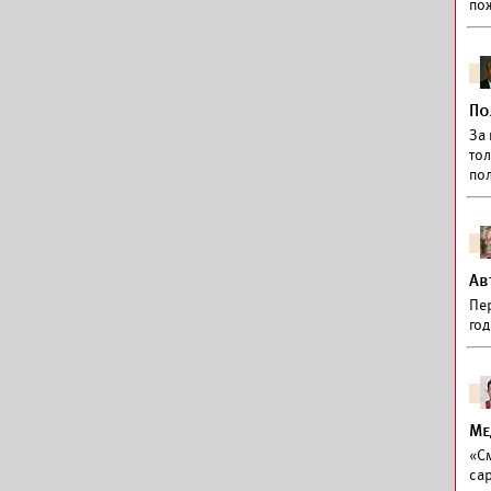
по
По
За
тол
по
Ав
Пе
го
Ме
«См
са