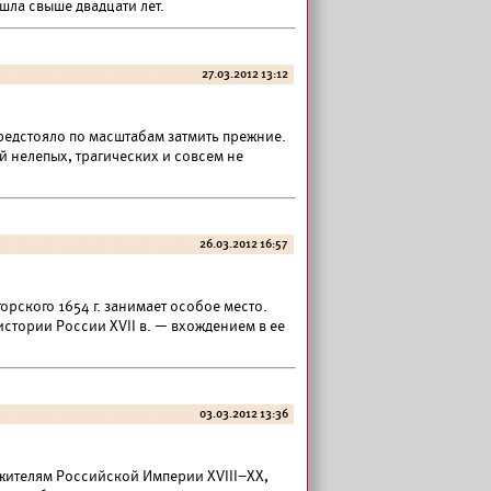
шла свыше двадцати лет.
27.03.2012 13:12
редстояло по масштабам затмить прежние.
 нелепых, трагических и совсем не
26.03.2012 16:57
орского 1654 г. занимает особое место.
стории России XVII в. — вхождением в ее
03.03.2012 13:36
жителям Российской Империи XVIII–XX,