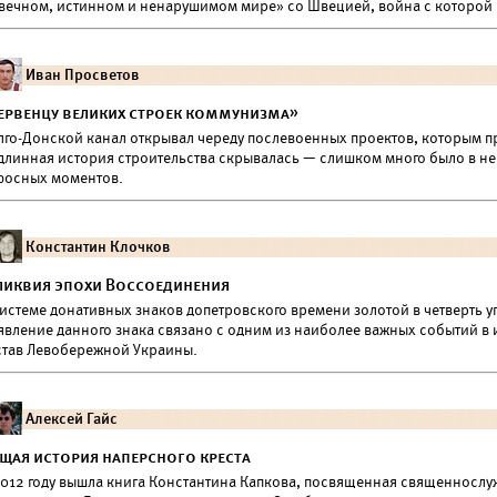
«вечном, истинном и ненарушимом мире» со Швецией, война с которой 
Иван Просветов
ервенцу великих строек коммунизма»
лго-Донской канал открывал череду послевоенных проектов, которым п
длинная история строительства скрывалась — слишком много было в ней
фосных моментов.
Константин Клочков
ликвия эпохи Воссоединения
истеме донативных знаков допетровского времени золотой в четверть уг
явление данного знака связано с одним из наиболее важных событий в и
став Левобережной Украины.
Алексей Гайс
щая история наперсного креста
2012 году вышла книга Константина Капкова, посвященная священнослу