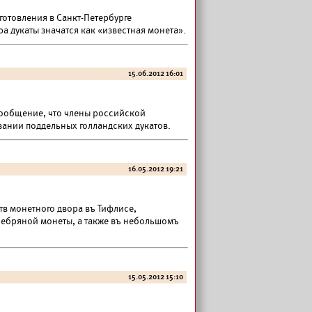
готовления в Санкт-Петербурге
а дукаты значатся как «известная монета».
15.06.2012 16:01
 сообщение, что члены российской
ании поддельных голландских дукатов.
16.05.2012 19:21
тв монетного двора въ Тифлисе,
ребряной монеты, а также въ небольшомъ
15.05.2012 15:10