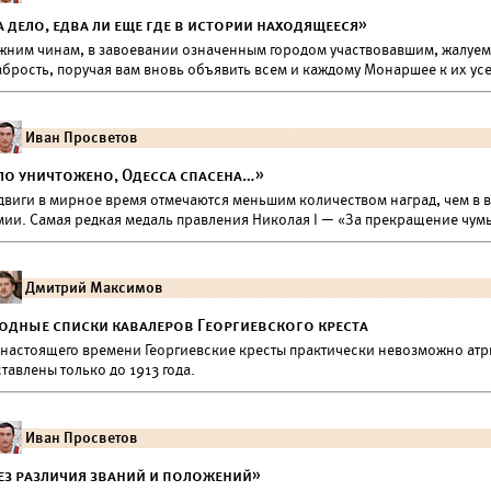
а дело, едва ли еще где в истории находящееся»
жним чинам, в завоевании означенным городом участвовавшим, жалуем 
абрость, поручая вам вновь объявить всем и каждому Монаршее к их у
Иван Просветов
ло уничтожено, Одесса спасена…»
двиги в мирное время отмечаются меньшим количеством наград, чем в в
мии. Самая редкая медаль правления Николая I — «За прекращение чумы
Дмитрий Максимов
одные списки кавалеров Георгиевского креста
 настоящего времени Георгиевские кресты практически невозможно атр
тавлены только до 1913 года.
Иван Просветов
ез различия званий и положений»