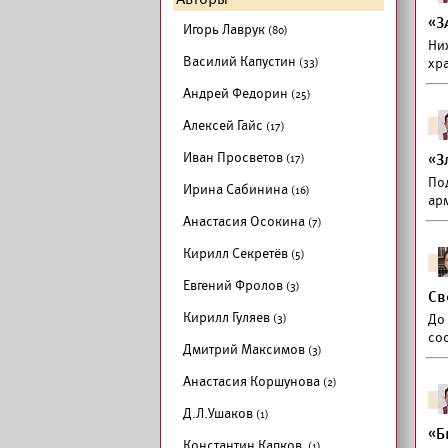
«З
Игорь Лаврук
(80)
Ни
Василий Капустин
(33)
хр
Андрей Федорин
(25)
Алексей Гайс
(17)
Иван Просветов
(17)
«З
По
Ирина Сабинина
(16)
ар
Анастасия Осокина
(7)
Кирилл Секретёв
(5)
Евгений Фролов
(3)
Св
Кирилл Гуляев
(3)
До
сос
Дмитрий Максимов
(3)
Анастасия Коршунова
(2)
Д.Л.Ушаков
(1)
«Б
Константин Капков
(1)