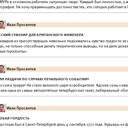
 МУРе в основном работали «штучные» люди. Каждый был личностью, у
графия. Не хочу преуменьшать достоинства тех, кто сегодня работает в
Иван Просветов
сский сувенир для британского инженера
 каждом из присутствующих невольно поднималось чувство гордости за н
ди, не только способные делать теоретические выводы, но на деле дока
вые горизонты».
Иван Просветов
ля раздачи по случаю печального события»
ссия в трауре! Не стало великого царя-освободителя. Адские силы сов
ала одна из самых авторитетных петербургских газет, либеральный «Гол
Иван Просветов
обая гордость
остным был в Санкт-Петербурге день 4 сентября 1721 года. Курьеры из 