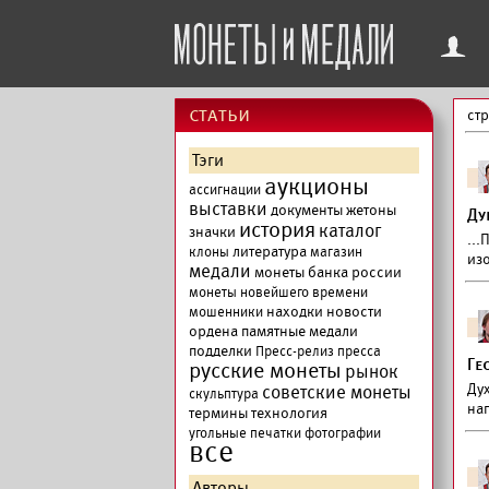
f
cтатьи
ст
Тэги
аукционы
ассигнации
выставки
документы
жетоны
Ду
история
каталог
значки
..
литература
клоны
магазин
из
медали
монеты банка россии
монеты новейшего времени
находки
новости
мошенники
ордена
памятные медали
подделки
Пресс-релиз
пресса
Ге
русские монеты
рынок
Ду
советские монеты
скульптура
наг
термины
технология
угольные печатки
фотографии
все
Авторы