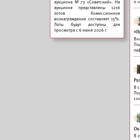
о 
аукциона №73 «Советский».
На
аукционе представлены 1216
лотов. Комиссионное
вознаграждение составляет 15%.
Лоты будут доступны для
просмотра с 6 июня 2026 г.
«П
Во
По
па
Ре
В с
По
со
Об
В 