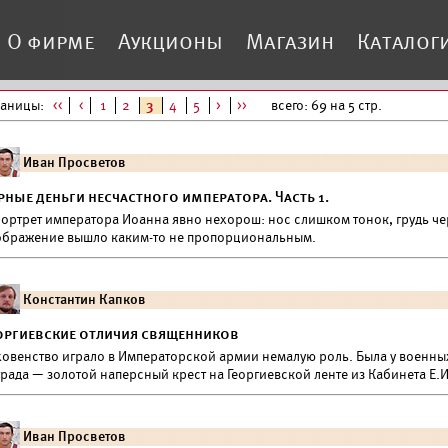
О фирме
Аукционы
Магазин
Каталог
раницы:
<<
<
1
2
3
4
5
>
>>
всего: 69 на 5 стр.
Иван Просветов
рные деньги несчастного императора. Часть 1.
.Портрет императора Иоанна явно нехорош: нос слишком тонок, грудь ч
ображение вышло каким-то не пропорциональным.
Константин Капков
оргиевские отличия священников
ховенство играло в Императорской армии немалую роль. Была у военны
рада — золотой наперсный крест на Георгиевской ленте из Кабинета Е.И
Иван Просветов