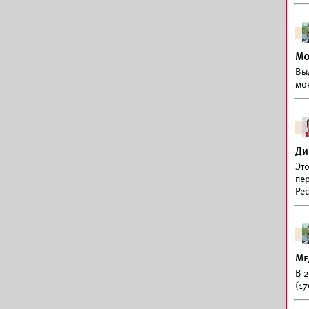
Мо
Вы
мо
Ди
Эт
пе
Ре
Ме
В 
(17