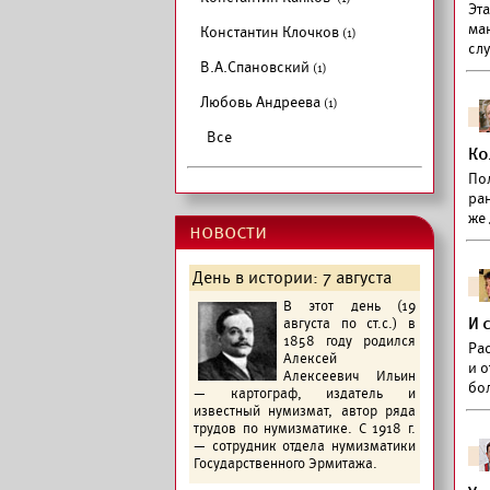
Эт
ма
Константин Клочков
(1)
сл
В.А.Спановский
(1)
Любовь Андреева
(1)
Все
Ко
По
ра
же
новости
День в истории: 7 августа
В этот день (19
И 
августа по ст.с.) в
1858 году родился
Ра
Алексей
и о
Алексеевич Ильин
бо
— картограф, издатель и
известный нумизмат, автор ряда
трудов по нумизматике. С 1918 г.
— сотрудник отдела нумизматики
Государственного Эрмитажа.