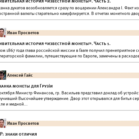
ивительная история «известной монеты». Часть 2.
анка дукатов возобновляется сразу по воцарении Александра I. Факт из
странной валюты старательно камуфлируется. В отчетах монетного двор
Иван Просветов
ивительная история «известной монеты». Часть 1.
том 1867 года глава российской миссии в Гааге получил пренеприятное
ператорской фамилии, путешествующие по Европе, замечены в расходов
Алексей Гайс
канка монеты для Грузіи
октября Министр Финансов, гр. Васильев представил доклад об устройс
лучивший Высочайшее утверждение. Двор этот открывался для битья се
ле и медной...
Иван Просветов
Р: знаки отличия