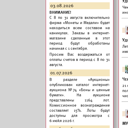
Уд
03.08.2026
Чек
ВНИМАНИЕ!
ино
C 8 по 31 августа включительно
фирма «Монеты и Медали» будет
находиться всем составом на
каникулах. Заказы в интернет-
магазине сделанные в этот
Уд
период будут обработаны
Ле
начиная с 1 сентября.
им
Просим Вас воздержаться от
оплаты счетов в период с 8 по 31
августа.
01.07.2026
Че
В разделе «Аукционы»
опубликован
каталог интернет-
21 
аукциона №74 «Боны и ценные
по
бумаги».
На аукционе
чис
представлены 1164 лот.
Комиссионное вознаграждение
составляет 15%. Лоты будут
доступны для просмотра с
6 июkя 2026 г.
МУ