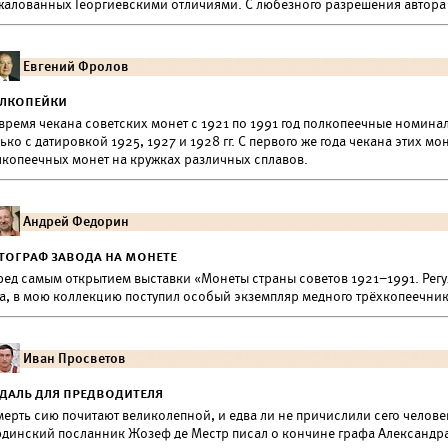
жалованных Георгиевскими отличиями. С любезного разрешения автора м
Евгений Фролов
лкопейки
 время чекана советских монет с 1921 по 1991 год полкопеечные номин
ько с датировкой 1925, 1927 и 1928 гг. С первого же года чекана этих 
лкопеечных монет на кружках различных сплавов.
Андрей Федорин
тограф завода на монете
ред самым открытием выставки «Монеты страны советов 1921–1991. Регу
да, в мою коллекцию поступил особый экземпляр медного трёхкопеечник
Иван Просветов
даль для предводителя
ерть сию почитают великолепной, и едва ли не причислили сего человека
рдинский посланник Жозеф де Местр писал о кончине графа Александр