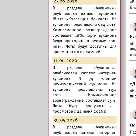
27.06.2026
«В
био
В разделе «Аукционы»
опубликован
каталог аукциона
№174 «Коллекция банкнот».
На
аукционе представлено 644 лота.
Комиссионное вознаграждение
составляет 18%. Торги аукциона
Ру
будут проходить в режиме «on-
«В
line». Лоты будут доступны для
лю
просмотра с 6 июля 2026 г.
но
11.06.2026
В разделе «Аукционы»
опубликован
каталог интернет-
аукциона №74 «Летний
«Д
нумизматический аукцион».
На
аукционе представлены 1152
«Ро
лота. Комиссионное
пис
вознаграждение составляет 15%.
Лоты будут доступны для
просмотра с 22 июня 2026 г.
30.05.2026
Ос
В разделе «Аукционы»
Рад
опубликован
каталог интернет-