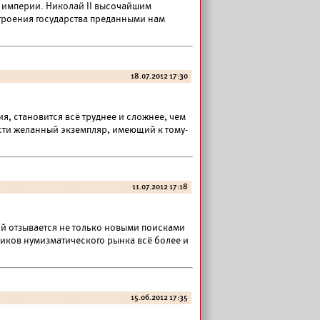
й империи. Николай II высочайшим
строения государства преданными нам
18.07.2012 17:30
, становится всё труднее и сложнее, чем
сти желанный экземпляр, имеющий к тому-
11.07.2012 17:18
й отзывается не только новыми поисками
ников нумизматического рынка всё более и
15.06.2012 17:35