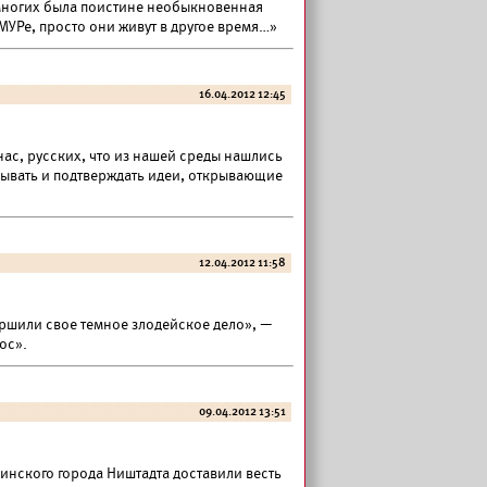
 многих была поистине необыкновенная
 МУРе, просто они живут в другое время…»
16.04.2012 12:45
ас, русских, что из нашей среды нашлись
зывать и подтверждать идеи, открывающие
12.04.2012 11:58
ершили свое темное злодейское дело», —
ос».
09.04.2012 13:51
финского города Ништадта доставили весть