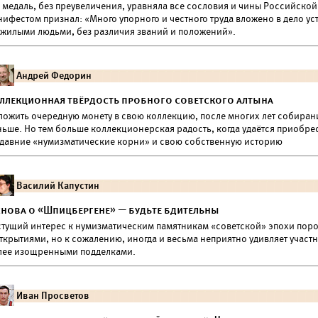
а медаль, без преувеличения, уравняла все сословия и чины Российско
нифестом признал: «Много упорного и честного труда вложено в дело у
ужилыми людьми, без различия званий и положений».
Андрей Федорин
ллекционная твёрдость пробного советского алтына
ложить очередную монету в свою коллекцию, после многих лет собирания
ньше. Но тем больше коллекционерская радость, когда удаётся приобре
 давние «нумизматические корни» и свою собственную историю
Василий Капустин
снова о «Шпицбергене» — будьте бдительны
стущий интерес к нумизматическим памятникам «советской» эпохи поро
ткрытиями, но к сожалению, иногда и весьма неприятно удивляет участ
лее изощренными подделками.
Иван Просветов