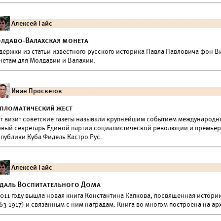
Алексей Гайс
лдаво-Валахская монета
держки из статьи известного русского историка Павла Павловича фон В
нетам для Молдавии и Валахии.
Иван Просветов
пломатический жест
от визит советские газеты называли крупнейшим событием международно
рвый секретарь Единой партии социалистической революции и премьер
спублики Куба Фидель Кастро Рус.
Алексей Гайс
даль Воспитательного Дома
2011 году вышла новая книга Константина Капкова, посвященная истор
63-1917) и связанным с ним наградам. Книга во многом построена на а