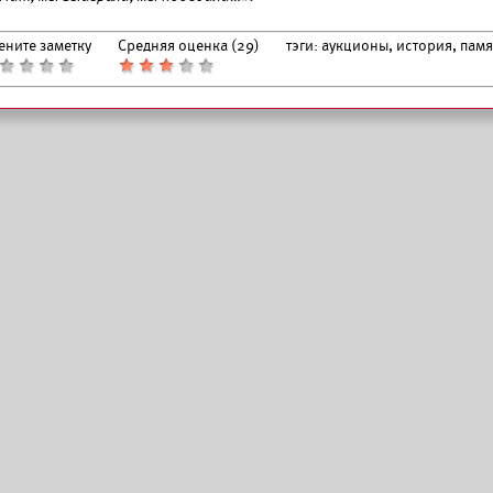
ените заметку
Средняя оценка (
29
)
тэги:
аукционы, история, пам