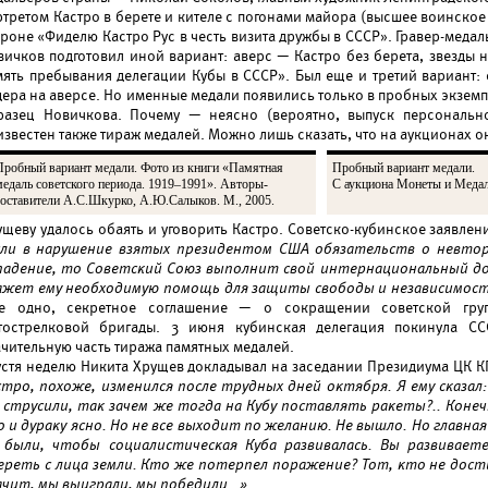
ртретом Кастро в берете и кителе с погонами майора (высшее воинское
ороне «Фиделю Кастро Рус в честь визита дружбы в СССР». Гравер-меда
вичков подготовил иной вариант: аверс — Кастро без берета, звезды 
мять пребывания делегации Кубы в СССР». Был еще и третий вариант:
дера на аверсе. Но именные медали появились только в пробных экзем
разец Новичкова. Почему — неясно (вероятно, выпуск персональн
звестен также тираж медалей. Можно лишь сказать, что на аукционах о
Пробный вариант медали. Фото из книги «Памятная
Пробный вариант медали.
медаль советского периода. 1919–1991». Авторы-
С аукциона Монеты и Медал
составители А.С.Шкурко, А.Ю.Салыков. М., 2005.
ущеву удалось обаять и уговорить Кастро. Советско-кубинское заявлен
сли в нарушение взятых президентом США обязательств о невтор
падение, то Советский Союз выполнит свой интернациональный до
ажет ему необходимую помощь для защиты свободы и независимос
е одно, секретное соглашение — о сокращении советской гру
тострелковой бригады. 3 июня кубинская делегация покинула СС
ачительную часть тиража памятных медалей.
устя неделю Никита Хрущев докладывал на заседании Президиума ЦК 
стро, похоже, изменился после трудных дней октября. Я ему сказал
 струсили, так зачем же тогда на Кубу поставлять ракеты?.. Коне
о и дураку ясно. Но не все выходит по желанию. Не вышло. Но главна
 были, чтобы социалистическая Куба развивалась. Вы развивает
ереть с лица земли. Кто же потерпел поражение? Тот, кто не дости
ачит, мы выиграли, мы победили…».