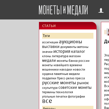
f
cтатьи
Тэги
аукционы
Д
ассигнации
выставки
документы
жетоны
история
каталог
значки
Эт
литература
клоны
магазин
пе
медали
монеты банка россии
Ре
монеты новейшего времени
по
находки
новости
мошенники
ме
ордена
памятные медали
ис
подделки
Пресс-релиз
пресса
русские монеты
во
рынок
Вс
советские монеты
скульптура
во
термины
технология
ра
угольные печатки
фотографии
все
оф
по
Вм
Авторы