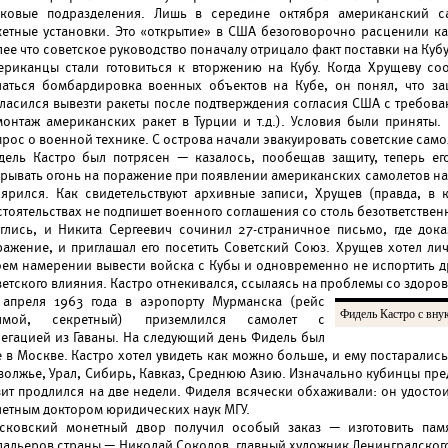
нковые подразделения. Лишь в середине октября американский с
кетные установки. Это «открытие» в США безоговорочно расценили ка
ее что советское руководство поначалу отрицало факт поставки на Куб
ериканцы стали готовиться к вторжению на Кубу. Когда Хрущеву со
чаться бомбардировка военных объектов на Кубе, он понял, что з
гласился вывезти ракеты после подтверждения согласия США с требова
монтаж американских ракет в Турции и т.д.). Условия были приняты
рос о военной технике. С острова начали эвакуировать советские само
дель Кастро был потрясен — казалось, пообещав защиту, теперь его
крывать огонь на поражение при появлении американских самолетов над
ъярился. Как свидетельствуют архивные записи, Хрущев (правда, в 
тоятельствах не подпишет военного соглашения со столь безответствен
еглись, и Никита Сергеевич сочинил 27-страничное письмо, где док
ражение, и приглашал его посетить Советский Союз. Хрущев хотел лич
оем намерении вывести войска с Кубы и одновременно не испортить др
етского влияния. Кастро отнекивался, ссылаясь на проблемы со здоровь
 апреля 1963 года в аэропорту Мурманска (рейс
Фидель Кастро с вн
ямой, секретный) приземлился самолет с
легацией из Гаваны. На следующий день Фидель был
 в Москве. Кастро хотел увидеть как можно больше, и ему постарались
волжье, Урал, Сибирь, Кавказ, Среднюю Азию. Изначально кубинцы пред
зит продлился на две недели. Фиделя всячески обхаживали: он удостои
четным доктором юридических наук МГУ.
сковский монетный двор получил особый заказ — изготовить пам
дальеров страны — Николай Соколов, главный художник Ленинградского