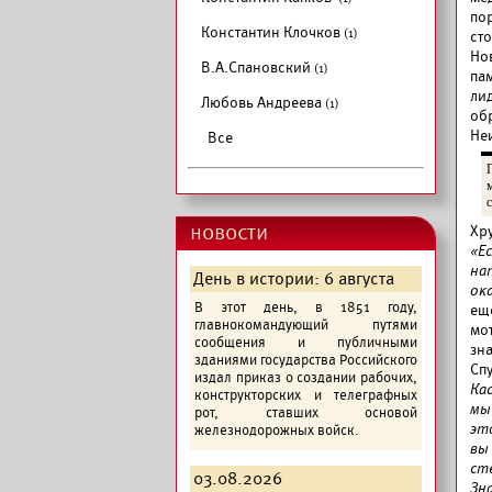
по
Константин Клочков
(1)
ст
Но
В.А.Спановский
(1)
па
ли
Любовь Андреева
(1)
об
Неи
Все
новости
Хр
«Е
на
День в истории: 6 августа
ок
В этот день, в 1851 году,
ещ
главнокомандующий путями
мо
сообщения и публичными
зн
зданиями государства Российского
Сп
издал приказ о создании рабочих,
Ка
конструкторских и телеграфных
мы
рот, ставших основой
эт
железнодорожных войск.
вы
ст
03.08.2026
Зн