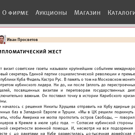
О фирме
Аукционы
Магазин
Каталог
Иван Просветов
ипломатический жест
от визит советские газеты называли крупнейшим событием междунаро
рвый секретарь Единой партии социалистической революции и премье
спублики Куба Фидель Кастро Рус. В память о том на Московском монет
ртретом кубинского лидера. Ни до, ни после (вплоть до перестроечны
далей, посвященных визитам и переговорам государственных дея
ключительно важным. Он поставил точку в истории Карибского кризи
йны.
е началось с решения Никиты Хрущева отправить на Кубу ядерные ра
енных баз в Западной Европе и Турции. «Мы в ЦК решили подкинуть 
кеты, чтобы Америка не могла проглотить остров Свободы, — говори
ицеров в Кремле в июле 1962 года. — Согласие кубинской стороны и
лной секретности военной помощи. И, несмотря на все подозрения
есте с 40 ракетами на Кубе разместилась 40-тысячная армейская 