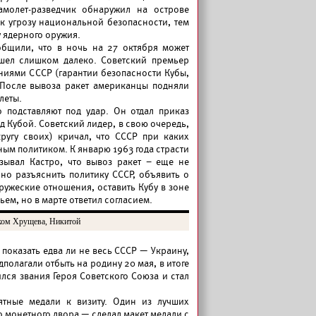
амолет-разведчик обнаружил на острове
к угрозу национальной безопасности, тем
у ядерного оружия.
общили, что в ночь на 27 октября может
ашел слишком далеко. Советский премьер
ниями СССР (гарантии безопасности Кубы,
. После вывоза ракет американцы подняли
леты.
 подставляют под удар. Он отдал приказ
 Кубой. Советский лидер, в свою очередь,
кругу своих) кричал, что СССР при каких
ным политиком. К январю 1963 года страсти
азывал Кастро, что вывоз ракет – еще не
но разъяснить политику СССР, объявить о
ужеские отношения, оставить Кубу в зоне
ем, но в марте ответил согласием.
уком Хрущева, Никитой
 показать едва ли не весь СССР — Украину,
полагали отбыть на родину 20 мая, в итоге
лся звания Героя Советского Союза и стал
ятные медали к визиту. Один из лучших
 монетного двора — сделал макет медали с