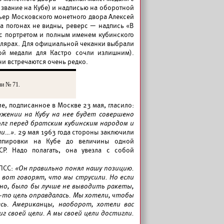
 звание на Кубе) и надписью на оборотной
льер Московского монетного двора Алексей
на погонах не видны, реверс — надпись «В
 с портретом и полным именем кубинского
плярах. Для официальной чеканки выбрали
ой медали для Кастро сочли излишним).
ни встречаются очень редко.
и № 71.
ие, подписанное в Москве 23 мая, гласило:
жении на Кубу на нее будет совершено
лг перед братским кубинским народом и
ти…»
. 29 мая 1963 года стороны заключили
ппировки на Кубе до величины одной
СР. Надо полагать, она увезла с собой
КПСС:
«Он правильно понял нашу позицию.
: вот говорят, что мы струсили. Но если
чно, было бы лучше не выводить ракеты,
я-то цель оправдалась. Мы хотели, чтобы
есь. Американцы, наоборот, хотели вас
г своей цели. А мы своей цели достигли.