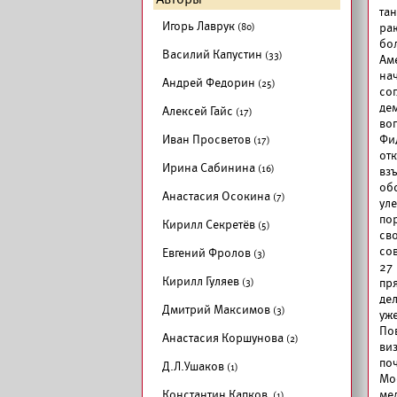
та
Игорь Лаврук
(80)
ра
бол
Василий Капустин
(33)
Ам
на
Андрей Федорин
(25)
со
де
Алексей Гайс
(17)
воп
Иван Просветов
Фи
(17)
от
Ирина Сабинина
(16)
вз
обс
Анастасия Осокина
(7)
ул
по
Кирилл Секретёв
(5)
св
сов
Евгений Фролов
(3)
27
Кирилл Гуляев
(3)
пр
де
Дмитрий Максимов
(3)
уже
По
Анастасия Коршунова
(2)
ви
по
Д.Л.Ушаков
(1)
Мо
Константин Капков
ме
(1)