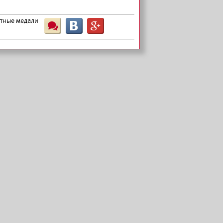
ятные медали
Ш
B
G