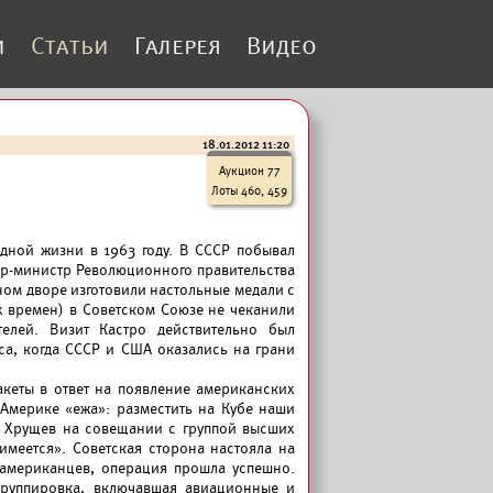
и
Статьи
Галерея
Видео
18.01.2012 11:20
Аукцион 77
Лоты 460, 459
дной жизни в 1963 году. В СССР побывал
р-министр Революционного правительства
ном дворе изготовили настольные медали с
х времен) в Советском Союзе не чеканили
телей. Визит Кастро действительно был
са, когда СССР и США оказались на грани
кеты в ответ на появление американских
Америке «ежа»: разместить на Кубе наши
л Хрущев на совещании с группой высших
меется». Советская сторона настояла на
 американцев, операция прошла успешно.
группировка, включавшая авиационные и