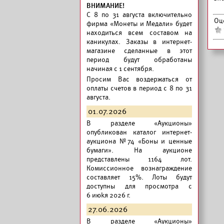
ВНИМАНИЕ!
C 8 по 31 августа включительно
Оц
фирма «Монеты и Медали» будет
находиться всем составом на
каникулах. Заказы в интернет-
магазине сделанные в этот
период будут обработаны
начиная с 1 сентября.
Просим Вас воздержаться от
оплаты счетов в период с 8 по 31
августа.
01.07.2026
В разделе «Аукционы»
опубликован
каталог интернет-
аукциона №74 «Боны и ценные
бумаги».
На аукционе
представлены 1164 лот.
Комиссионное вознаграждение
составляет 15%. Лоты будут
доступны для просмотра с
6 июkя 2026 г.
27.06.2026
В разделе «Аукционы»