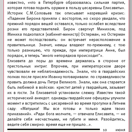
известно, «что в Петербурге образовалась сильная партия,
которая готова поднять оружие в пользу цесаревны Елисаветы».
Историк С.М.Соловьев так описывает назревший кризис:
«Падение Бирона приняли с восторгом; но скоро увидали, что
прежний порядок вещей оставался, только ослабел вследствие
розни его представителей. Бирон свергнут Минихом; под
Миниха подкопался [кабинет-министр] Остерман; но Остерман
не может господствовать: он встречает нерасположение в
правительнице. Значит, немцы владеют по-прежнему, с тою
только разницею, что прежде, при императрице Анне, был
порядок, а теперь "много непорядков происходит"».
Елизавета до поры до времени держалась в стороне от
престольных интриг. Впрочем, при императорском дворе
чувствовали ее неблагонадежность. Знали, что в гвардейских
полках после присяги Иоанну поговаривали: по справедливости
править должна дочь Петра Великого. Знали, как она старается
быть любимой в войсках: крестит детей у гвардейцев, зазывает
их в гости. За Елизаветой установили слежку. Известен такой
исторический анекдот: однажды гвардейские офицеры улучили
момент и встретились с цесаревной во время прогулки в Летнем
саду: «Матушка! Мы все готовы и только ждем твоих
приказаний». «Ради бога молчите, — отвечала Елисавета, — не
делайте себя несчастными, не губите и меня. Разойдитесь,
ведите себя смирно: время еще не пришло…».
10 июня