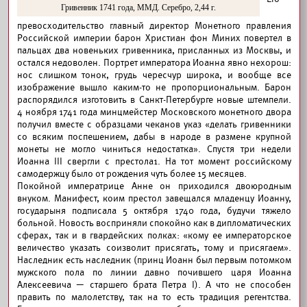
Гривенник 1741 года, ММД. Серебро, 2,44 г.
превосходительство главный директор Монетного правления
Российской империи барон Христиан фон Миних повертел в
пальцах два новеньких гривенника, присланных из Москвы, и
остался недоволен. Портрет императора Иоанна явно нехорош:
нос слишком тонок, грудь чересчур широка, и вообще все
изображение вышло каким-то не пропорциональным. Барон
распорядился изготовить в Санкт-Петербурге новые штемпели.
4 ноября 1741 года минцмейстер Московского монетного двора
получил вместе с образцами чеканов указ «делать гривенники
со всяким поспешением, дабы в народе в размене крупной
монеты не могло чиниться недостатка». Спустя три недели
Иоанна III свергли с престола
1
. На тот момент российскому
самодержцу было от рождения чуть более 15 месяцев.
Покойной императрице Анне он приходился двоюродным
внуком. Манифест, коим престол завещался младенцу Иоанну,
государыня подписала 5 октября 1740 года, будучи тяжело
больной. Новость восприняли спокойно как в дипломатических
сферах, так и в гвардейских полках: «кому ее императорское
величество указать соизволит присягать, тому и присягаем».
Наследник есть наследник (принц Иоанн был первым потомком
мужского пола по линии давно почившего царя Иоанна
Алексеевича — старшего брата Петра I). А что не способен
править по малолетству, так на то есть традиция регентства.