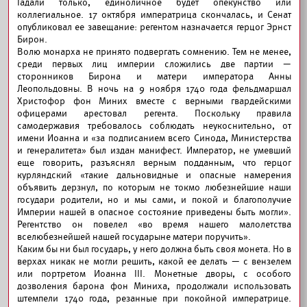
Гадали только, единоличное будет опекунство или
коллегиальное. 17 октября императрица скончалась, и Сенат
опубликовал ее завещание: регентом назначается герцог Эрнст
Бирон.
Волю монарха не принято подвергать сомнению. Тем не менее,
среди первых лиц империи сложились две партии —
сторонников Бирона и матери императора Анны
Леопольдовны. В ночь на 9 ноября 1740 года фельдмаршал
Христофор фон Миних вместе с верными гвардейскими
офицерами арестовал регента. Поскольку правила
самодержавия требовалось соблюдать неукоснительно, от
имени Иоанна и «за подписанием всего Синода, Министерства
и генералитета» был издан манифест. Император, не умевший
еще говорить, разъяснял верным подданным, что герцог
курляндский «такие дальновидные и опасные намерения
объявить дерзнул, по которым не токмо любезнейшие наши
государи родители, но и мы сами, и покой и благополучие
Империи нашей в опасное состояние приведены быть могли».
Регентство он повелел «во время нашего малолетства
вселюбезнейшей нашей государыне матери поручить».
Каким бы ни был государь, у него должна быть своя монета. Но в
верхах никак не могли решить, какой ее делать — с вензелем
или портретом Иоанна III. Монетные дворы, с особого
дозволения барона фон Миниха, продолжали использовать
штемпели 1740 года, резанные при покойной императрице.