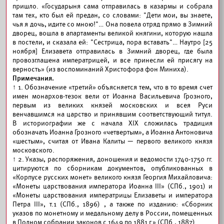
пришло. «Государыня сама отправилась в казармы и собрала
там тех, кто был ей предан, со словами: "Дети мои, вы знаете,
чья я дочь, идите со мною!"… Она повела отряд прямо в Зимний
дворец, вошла в апартаменты великой княгини, которую нашла
в постели, и сказала ей: "Сестрица, пора вставать"… Наутро [25
ноября] Елизавета отправилась в Зимний дворец, где была
провозглашена императрицей, и все принесли ей присягу на
верность» (из воспоминаний Христофора фон Миниха).
Примечания.
↑
1. Обозначение «третий» объясняется тем, что в то время счет
имен монархов-тезок вели от Иоанна Васильевича Грозного,
первым из великих князей московских и всея Руси
венчавшимся на царство и принявшим соответствующий титул.
В историографии же с начала XIX сложилась традиция
обозначать Иоанна Грозного «четвертым», а Иоанна Антоновича
«шестым», считая от Ивана Калиты — первого великого князя
московского.
↑
2. Указы, распоряжения, доношения и ведомости 1740-1750 гг.
цитируются по сборникам документов, опубликованных в
«Корпусе русских монет» великого князя Георгия Михайловича:
«Монеты царствования императора Иоанна III» (СПб., 1901) и
«Монеты царствования императрицы Елизаветы и императора
Петра III», т.1 (СПб., 1896) , а также по изданию: «Сборник
указов по монетному и медальному делу в России, помещенных
в Полном собрании законов с 1649 по 1881 г.» (СПб., 1887).