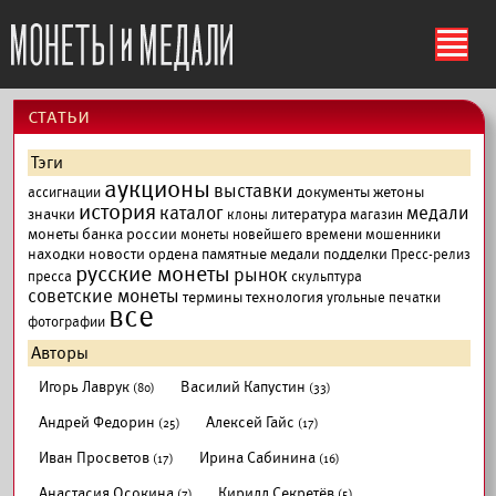
ś
cтатьи
Тэги
аукционы
выставки
документы
жетоны
ассигнации
история
каталог
медали
значки
литература
клоны
магазин
монеты банка россии
монеты новейшего времени
мошенники
находки
новости
ордена
памятные медали
подделки
Пресс-релиз
русские монеты
рынок
пресса
скульптура
советские монеты
термины
технология
угольные печатки
все
фотографии
Авторы
Игорь Лаврук
Василий Капустин
(80)
(33)
Андрей Федорин
Алексей Гайс
(25)
(17)
Иван Просветов
Ирина Сабинина
(17)
(16)
Анастасия Осокина
Кирилл Секретёв
(7)
(5)