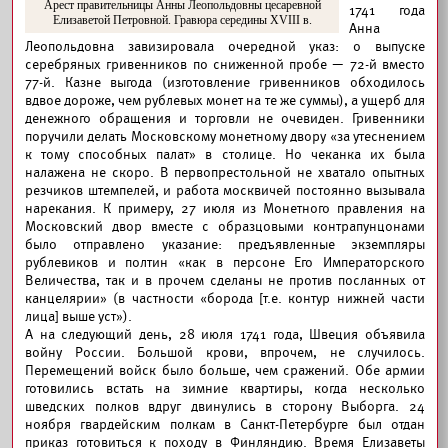
Арест правительницы Анны Леопольдовны цесаревной
1741 года
Елизаветой Петровной. Гравюра середины XVIII в.
Анна
Леопольдовна завизировала очередной указ: о выпуске
серебряных гривенников по сниженной пробе — 72-й вместо
77-й. Казне выгода (изготовление гривенников обходилось
вдвое дороже, чем рублевых монет на те же суммы), а ущерб для
денежного обращения и торговли не очевиден. Гривенники
поручили делать Московскому монетному двору «за утеснением
к тому способных палат» в столице. Но чеканка их была
налажена не скоро. В первопрестольной не хватало опытных
резчиков штемпелей, и работа москвичей постоянно вызывала
нарекания. К примеру, 27 июля из Монетного правления на
Московский двор вместе с образцовыми контрапунцонами
было отправлено указание: предъявленные экземпляры
рублевиков и полтин «как в персоне Его Императорского
Величества, так и в прочем сделаны не против посланных от
канцелярии» (в частности «борода [т.е. контур нижней части
лица] выше уст»).
А на следующий день, 28 июля 1741 года, Швеция объявила
войну России. Большой крови, впрочем, не случилось.
Перемещений войск было больше, чем сражений. Обе армии
готовились встать на зимние квартиры, когда несколько
шведских полков вдруг двинулись в сторону Выборга. 24
ноября гвардейским полкам в Санкт-Петербурге был отдан
приказ готовиться к походу в Финляндию. Время Елизаветы