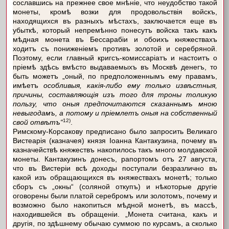
сославшись на прежнее свое мнѣніе, что неудобство такой
монеты, кромѣ возки для продовольствія войскъ,
находящихся въ разныхъ мѣстахъ, заключается еще въ
убыткѣ, который непремѣнно понесутъ войска такъ какъ
мѣдная монета въ Бессарабіи и обоихъ княжествахъ
ходитъ съ пониженіемъ противъ золотой и серебряной.
Поэтому, если главный кригсъ-комиссаріатъ и настоитъ о
пріемѣ здѣсь вмѣсто выдаваемыхъ въ Москвѣ денегъ, то
быть можетъ „оный, по предположеннымъ ему правамъ,
имѣетъ
особливыя, какія-либо ему только извѣстныя,
причины, составляющія изъ того для троны толикую
пользу, что оныя предпочитаются сказаннымъ мною
невыгодамъ, а потому и пріемлетъ оныя на собственный
12)
свой отвѣтъ“
.
Римскому-Корсакову предписано было запросить Великаго
Вистеарія (казначея) князя Іоанна Кантакузина, почему въ
казначействѣ княжествъ накопилось такъ много молдавской
монеты. Кантакузинъ донесъ, рапортомъ отъ 27 августа,
что въ Вистеріи всѣ доходы поступали безразлично въ
какой изъ обращающихся въ княжествахъ монетѣ; только
сборъ съ „окны“ (соляной откупъ) и нѣкоторые другіе
оговорены были платой серебромъ или золотомъ, почему и
возможно было накопиться мѣдной монетѣ, въ массѣ,
находившейся въ обращеніи. „Монета считана, какъ и
другія, по здѣшнему обычаю суммою по курсамъ, а сколько