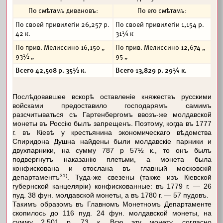
По смѣтамъ дивановъ:
По его смѣтамъ:
По своей привилегіи 26,257 р.
По своей привилегіи 1,154 р.
42 к.
31¼ к
По прив. Мелиссино 16,150 „
По прив. Мелиссино 12,674 „
93½ „
95 „
Всего 42,508 р. 35½ к.
Всего 13,829 р. 29¼ к.
Послѣдовавшее вскорѣ оставленіе княжествъ русскими
войсками предоставило господарямъ самимъ
разсчитываться съ Гартенбергомъ ввозъ-же молдавской
монеты въ Россію былъ запрещенъ. Поэтому, когда въ 1777
г. въ Кіевѣ у крестьянина экономическаго вѣдомства
Спиридона Душна найдены были молдавскіе парники и
двухпарники, на сумму 787 р 57½ к., то онъ былъ
подвергнутъ наказанію плетьми, а монета была
конфискована и отослана въ главный московскій
31)
департаментъ
. Туда-же свезены (также изъ Кіевской
губернской канцеляріи) конфискованные: въ 1779 г. — 26
пуд. 38 фун. молдавской монеты, а въ 1780 г. — 57 пудовъ.
Такимъ образомъ въ Главномъ Монетномъ Департаменте
скопилось до 116 пуд. 24 фун. молдавской монеты, на
сумму 2,501 р. 73 к. Всю эту монету, согласно