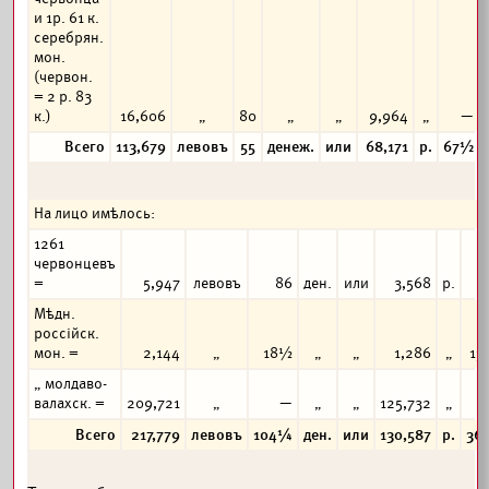
и 1р. 61 к.
серебрян.
мон.
(червон.
= 2 р. 83
к.)
16,606
„
80
„
„
9,964
„
—
Всего
113,679
левовъ
55
денеж.
или
68,171
р.
67½
На лицо имѣлось:
1261
червонцевъ
=
5,947
левовъ
86
ден.
или
3,568
р.
Мѣдн.
россійск.
мон. =
2,144
„
18½
„
„
1,286
„
13
„ молдаво-
валахск. =
209,721
„
—
„
„
125,732
„
6
Всего
217,779
левовъ
104¼
ден.
или
130,587
р.
36