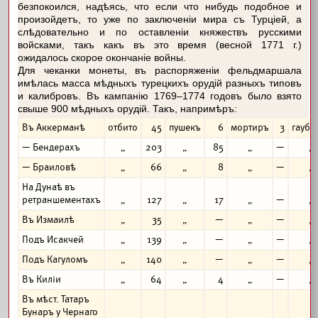
безпокоился, надѣясь, что если что нибудь подобное и
произойдетъ, то уже по заключеніи мира съ Турціей, а
слѣдовательно и по оставленіи княжествъ русскими
войсками, такъ какъ въ это время (весной 1771 г.)
ожидалось скорое окончаніе войны.
Для чеканки монеты, въ распоряженіи фельдмаршала
имѣлась масса мѣдныхъ турецкихъ орудій разныхъ типовъ
и калибровъ. Въ кампанію 1769–1774 годовъ было взято
свыше 900 мѣдныхъ орудій. Такъ, напримѣръ:
Въ Аккерманѣ
отбито
45
пушекъ
6
мортиръ
3
гауби
— Бендерахъ
„
203
„
85
„
—
„
— Браиловѣ
„
66
„
8
„
—
„
На Дунаѣ въ
ретраншементахъ
„
127
„
17
„
—
„
Въ Измаилѣ
„
35
„
—
„
—
„
Подъ Исакчей
„
139
„
—
„
—
„
Подъ Кагуломъ
„
140
„
—
„
—
„
Въ Киліи
„
64
„
4
„
—
„
Въ мѣст. Татаръ
Бунаръ у Чернаго