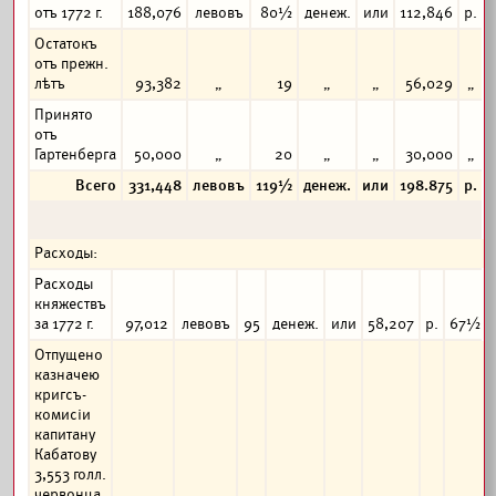
отъ 1772 г.
188,076
левовъ
80½
денеж.
или
112,846
р.
Остатокъ
отъ прежн.
лѣтъ
93,382
„
19
„
„
56,029
„
Принято
отъ
Гартенберга
50,000
„
20
„
„
30,000
„
Всего
331,448
левовъ
119½
денеж.
или
198.875
р.
Расходы:
Расходы
княжествъ
за 1772 г.
97,012
левовъ
95
денеж.
или
58,207
р.
67½
Отпущено
казначею
кригсъ-
комисіи
капитану
Кабатову
3,553 голл.
червонца