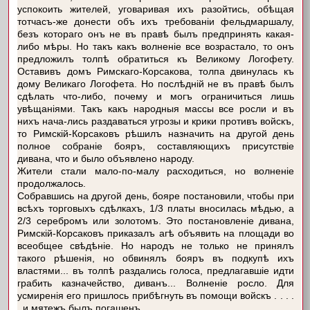
успокоить жителей, уговаривая ихъ разойтись, обѣщая
тотчасъ-же донести объ ихъ требованіи фельдмаршалу,
безъ котораго онъ не въ правѣ былъ предпринять какая-
либо мѣры. Но такъ какъ волненіе все возрастало, то онъ
предложилъ толпѣ обратиться къ Великому Логофету.
Оставивъ домъ Римскаго-Корсакова, толпа двинулась къ
дому Великаго Логофета. Но послѣдній не въ правѣ былъ
сдѣлать что-либо, почему и могъ ограничиться лишь
увѣщаніями. Такъ какъ народныя массы все росли и въ
нихъ нача-лись раздаваться угрозы и крики противъ войскъ,
то Римскій-Корсаковъ рѣшилъ назначить на другой день
полное собраніе бояръ, составляющихъ присутствіе
дивана, что и было объявлено народу.
Жители стали мало-по-малу расходиться, но волненіе
продолжалось.
Собравшись на другой день, бояре постановили, чтобы при
всѣхъ торговыхъ сдѣлкахъ, 1/3 платы вносилась мѣдью, а
2/3 серебромъ или золотомъ. Это постановленіе дивана,
Римскій-Корсаковъ приказалъ агѣ объявить на площади во
всеобщее свѣдѣніе. Но народъ не только не принялъ
такого рѣшенія, но обвинялъ бояръ въ подкупѣ ихъ
властями... въ толпѣ раздались голоса, предлагавшіе идти
грабить казначейство, диванъ... Волненіе росло. Для
усмиренія его пришлось прибѣгнуть въ помощи войскъ . . . .
. и мятежъ былъ погашенъ.