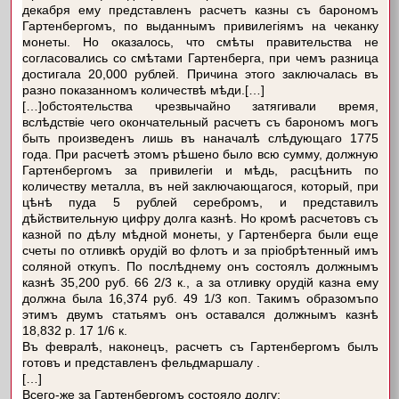
декабря ему представленъ расчетъ казны съ барономъ
Гартенбергомъ, по выданнымъ привилегіямъ на чеканку
монеты. Но оказалось, что смѣты правительства не
согласовались со смѣтами Гартенберга, при чемъ разница
достигала 20,000 рублей. Причина этого заключалась въ
разно показанномъ количествѣ мѣди.[…]
[…]обстоятельства чрезвычайно затягивали время,
вслѣдствіе чего окончательный расчетъ съ барономъ могъ
быть произведенъ лишь въ наначалѣ слѣдующаго 1775
года. При расчетѣ этомъ рѣшено было всю сумму, должную
Гартенбергомъ за привилегіи и мѣдь, расцѣнить по
количеству металла, въ ней заключающагося, который, при
цѣнѣ пуда 5 рублей серебромъ, и представилъ
дѣйствительную цифру долга казнѣ. Но кромѣ расчетовъ съ
казной по дѣлу мѣдной монеты, у Гартенберга были еще
счеты по отливкѣ орудій во флотъ и за пріобрѣтенный имъ
соляной откупъ. По послѣднему онъ состоялъ должнымъ
казнѣ 35,200 руб. 66 2/3 к., а за отливку орудій казна ему
должна была 16,374 руб. 49 1/3 коп. Такимъ образомъпо
этимъ двумъ статьямъ онъ оставался должнымъ казнѣ
18,832 р. 17 1/6 к.
Въ февралѣ, наконецъ, расчетъ съ Гартенбергомъ былъ
готовъ и представленъ фельдмаршалу .
[…]
Всего-же за Гартенбергомъ состояло долгу: