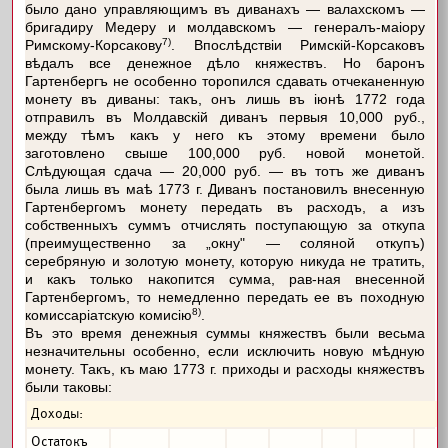
было дано управляющимъ въ диванахъ — валахскомъ —
бригадиру Медеру и молдавскомъ — генералъ-маіору
7)
Римскому-Корсакову
. Впослѣдствіи Римскій-Корсаковъ
вѣдалъ все денежное дѣло княжествъ. Но баронъ
Гартенбергъ не особенно торопился сдавать отчеканенную
монету въ диваны: такъ, онъ лишь въ іюнѣ 1772 года
отправилъ въ Молдавскій диванъ первыя 10,000 руб.,
между тѣмъ какъ у него къ этому времени было
заготовлено свыше 100,000 руб. новой монетой.
Слѣдующая сдача — 20,000 руб. — въ тотъ же диванъ
была лишь въ маѣ 1773 г. Диванъ постановилъ внесенную
Гартенбергомъ монету передать въ расходъ, а изъ
собственныхъ суммъ отчислять поступающую за откупа
(преимущественно за „окну" — соляной откупъ)
серебряную и золотую монету, которую никуда не тратить,
и какъ только накопится сумма, рав-ная внесенной
Гартенбергомъ, то немедленно передать ее въ походную
8)
комиссаріатскую комисію
.
Въ это время денежныя суммы княжествъ были весьма
незначительны особенно, если исключить новую мѣдную
монету. Такъ, къ маю 1773 г. приходы и расходы княжествъ
были таковы:
Доходы:
Остатокъ