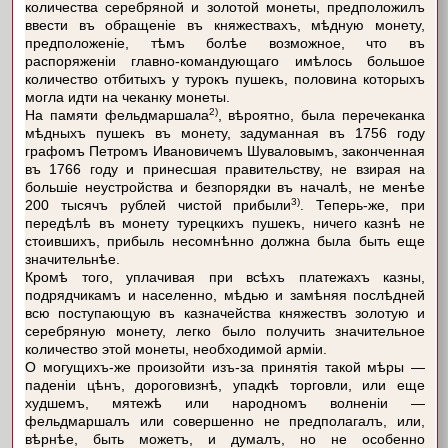
количества серебряной и золотой монеты, предположилъ
ввести въ обращеніе въ княжествахъ, мѣдную монету,
предположеніе, тѣмъ болѣе возможное, что въ
распоряженіи главно-командующаго имѣлось большое
количество отбитыхъ у турокъ пушекъ, половина которыхъ
могла идти на чеканку монеты.
2)
На памяти фельдмаршала
, вѣроятно, была перечеканка
мѣдныхъ пушекъ въ монету, задуманная въ 1756 году
графомъ Петромъ Ивановичемъ Шуваловымъ, законченная
въ 1766 году и принесшая правительству, не взирая на
большіе неустройства и безпорядки въ началѣ, не менѣе
3)
200 тысячъ рублей чистой прибыли
. Теперь-же, при
передѣлѣ въ монету турецкихъ пушекъ, ничего казнѣ не
стоившихъ, прибыль несомнѣнно должна была быть еще
значительнѣе.
Кромѣ того, уплачивая при всѣхъ платежахъ казны,
подрядчикамъ и населенно, мѣдью и замѣняя послѣдней
всю поступающую въ казначейства княжествъ золотую и
серебряную монету, легко было получить значительное
количество этой монеты, необходимой арміи.
О могущихъ-же произойти изъ-за принятія такой мѣры —
паденіи цѣнъ, дороговизнѣ, упадкѣ торговли, или еще
худшемъ, мятежѣ или народномъ волненіи —
фельдмаршалъ или совершенно не предполагалъ, или,
вѣрнѣе, быть можетъ, и думалъ, но не особенно