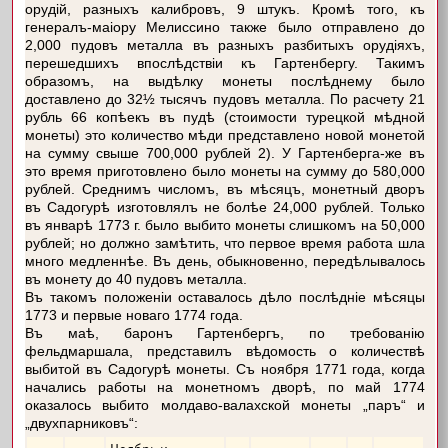
орудій, разныхъ калибровъ, 9 штукъ. Кромѣ того, къ
генералъ-маіору Мелиссино также было отправлено до
2,000 пудовъ металла въ разныхъ разбитыхъ орудіяхъ,
перешедшихъ впослѣдствіи къ Гартенбергу. Такимъ
образомъ, на выдѣлку монеты послѣднему было
доставлено до 32½ тысячъ пудовъ металла. По расчету 21
рубль 66 копѣекъ въ пудѣ (стоимости турецкой мѣдной
монеты) это количество мѣди представлено новой монетой
на сумму свыше 700,000 рублей 2). У Гартенберга-же въ
это время приготовлено было монеты на сумму до 580,000
рублей. Среднимъ числомъ, въ мѣсяцъ, монетный дворъ
въ Садогурѣ изготовлялъ не болѣе 24,000 рублей. Только
въ январѣ 1773 г. было выбито монеты слишкомъ на 50,000
рублей; но должно замѣтить, что первое время работа шла
много медленнѣе. Въ день, обыкновенно, передѣлывалось
въ монету до 40 пудовъ металла.
Въ такомъ положеніи оставалось дѣло послѣдніе мѣсяцы
1773 и первые новаго 1774 года.
Въ маѣ, баронъ Гартенбергъ, по требованію
фельдмаршала, представилъ вѣдомость о количествѣ
выбитой въ Садогурѣ монеты. Съ ноября 1771 года, когда
начались работы на монетномъ дворѣ, по май 1774
оказалось выбито молдаво-валахской монеты „паръ“ и
„двухпарниковъ“: