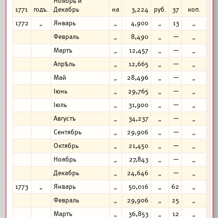
Ноябрь и
1771
годъ.
Декабрь
на
3,224
руб.
37
коп.
1772
„
Январь
„
4,900
„
13
„
Февраль
„
8,490
„
—
„
Мартъ
„
12,457
„
—
„
Апрѣль
„
12,665
„
—
„
Май
„
28,496
„
—
„
Іюнь
„
29,765
„
—
„
Іюль
„
31,900
„
—
„
Августъ
„
34,237
„
—
„
Сентябрь
„
29,906
„
—
„
Октябрь
„
21,450
„
—
„
Ноябрь
„
27,843
„
—
„
Декабрь
„
24,646
„
—
„
1773
„
Январь
„
50,016
„
62
„
Февраль
„
29,906
„
25
„
Мартъ
„
36,853
„
12
„