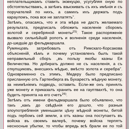
неплательщикамъ ставить экзекуцію, усугубляя оную по
обстоятельствамъ, а затѣмъ взыскивать съ ихъ имѣнія и съ
поручателей по нихъ, а самихъ ихъ держать подъ
карауломъ, пока все не заплатятъ“.
Затѣмъ, опасаясь, что и эта мѣра не дастъ желаемаго
результата, предписалъ обложить населеніе сборомъ
25)
золотой и серебряной монеты
. Такое распоряженіе
вызвало сильнѣйшій ропотъ и волненія среди населенія,
до-шедшіе до фельдмаршала.
Румянцовъ затребовалъ отъ Римскаго-Корсакова
объясненій, кѣмъ и почему установленъ былъ такой
неправильный сборъ „въ пользу якобы казны Ея
Величества. Но добирать должно не съ населенія, а съ
откупщиковъ, внесшихъ мѣдью, вмѣсто золота и серебра“.
Одновременно съ этимъ, Медеру было предписано
присланную отъ Гартенберга въ Бухарестъ мѣдную монету,
за неимѣніемъ подводъ, оставить. Если-же онъ принялъ
уже монету и приказалъ хранить ее на гауптвахтѣ, то она
26)
будетъ принята на его счетъ
.
Затѣмъ отъ имени фельдмаршала было объявлено, что
такъ „какъ до свѣдѣнія его дошло, что разныя
злоупотребленія уменьшили цѣну мѣдной монеты, битой
подъ гербомъ сей земли, а отъ казны она поступаетъ въ
войска въ своемъ валерѣ, почему войска терпятъ
несносные убытки, то чтобы впредь всѣ брали ее по той