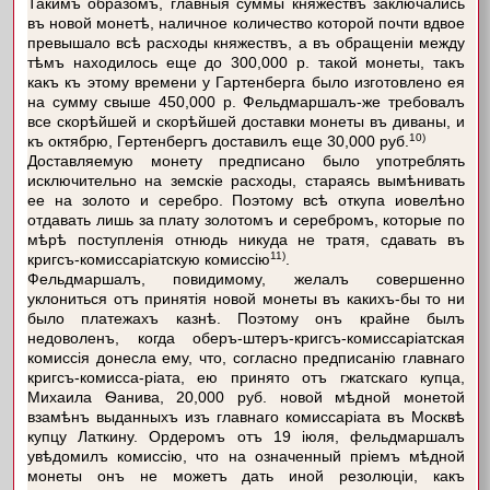
Такимъ образомъ, главныя суммы княжествъ заключались
въ новой монетѣ, наличное количество которой почти вдвое
превышало всѣ расходы княжествъ, а въ обращеніи между
тѣмъ находилось еще до 300,000 р. такой монеты, такъ
какъ къ этому времени у Гартенберга было изготовлено ея
на сумму свыше 450,000 р. Фельдмаршалъ-же требовалъ
все скорѣйшей и скорѣйшей доставки монеты въ диваны, и
10)
къ октябрю, Гертенбергъ доставилъ еще 30,000 руб.
Доставляемую монету предписано было употреблять
исключительно на земскіе расходы, стараясь вымѣнивать
ее на золото и серебро. Поэтому всѣ откупа иовелѣно
отдавать лишь за плату золотомъ и серебромъ, которые по
мѣрѣ поступленія отнюдь никуда не тратя, сдавать въ
11)
кригсъ-комиссаріатскую комиссію
.
Фельдмаршалъ, повидимому, желалъ совершенно
уклониться отъ принятія новой монеты въ какихъ-бы то ни
было платежахъ казнѣ. Поэтому онъ крайне былъ
недоволенъ, когда оберъ-штеръ-кригсъ-комиссаріатская
комиссія донесла ему, что, согласно предписанію главнаго
кригсъ-комисса-ріата, ею принято отъ гжатскаго купца,
Михаила Ѳанива, 20,000 руб. новой мѣдной монетой
взамѣнъ выданныхъ изъ главнаго комиссаріата въ Москвѣ
купцу Латкину. Ордеромъ отъ 19 іюля, фельдмаршалъ
увѣдомилъ комиссію, что на означенный пріемъ мѣдной
монеты онъ не можетъ дать иной резолюціи, какъ