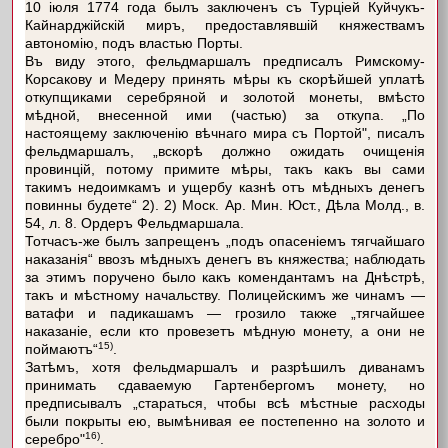
10 іюля 1774 года былъ заключенъ съ Турціей Куйчукъ-
Кайнарджійскій миръ, предоставлявшій княжествамъ
автономію, подъ властью Порты.
Въ виду этого, фельдмаршалъ предписалъ Римскому-
Корсакову и Медеру принять мѣры къ скорѣйшей уплатѣ
откупщиками серебряной и золотой монеты, вмѣсто
мѣдной, внесенной ими (частью) за откупа. „По
настоящему заключенію вѣчнаго мира съ Портой", писалъ
фельдмаршалъ, „вскорѣ должно ожидать очищенія
провинцій, потому примите мѣры, такъ какъ вы сами
такимъ недоимкамъ и ущербу казнѣ отъ мѣдныхъ денегъ
повинны будете“ 2). 2) Моск. Ар. Мин. Юст., Дѣла Молд., в.
54, л. 8. Ордеръ Фельдмаршала.
Тотчасъ-же былъ запрещенъ „подъ опасеніемъ тягчайшаго
наказанія“ ввозъ мѣдныхъ денегъ въ княжества; наблюдать
за этимъ поручено было какъ комендантамъ на Днѣстрѣ,
такъ и мѣстному начальству. Полицейскимъ же чинамъ —
ватафи и падикашамъ — грозило также „тягчайшее
наказаніе, если кто провезетъ мѣдную монету, а они не
15)
поймаютъ“
.
Затѣмъ, хотя фельдмаршалъ и разрѣшилъ диванамъ
принимать сдаваемую Гартенбергомъ монету, но
предписывалъ „стараться, чтобы всѣ мѣстные расходы
были покрыты ею, вымѣнивая ее постепенно на золото и
16)
серебро"
.