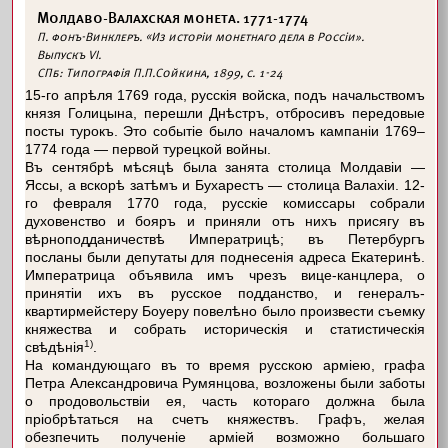
Молдаво-Валахская монета. 1771-1774
П. фонъ-Винклеръ. «Из исторіи монетнаго дела в Россіи».
Выпускъ VI.
СПб: Типографія П.П.Сойкина, 1899, с. 1-24
15-го апрѣля 1769 года, русскія войска, подъ начальствомъ
князя Голицына, перешли Днѣстръ, отбросивъ передовые
посты турокъ. Это событіе было началомъ кампаніи 1769–
1774 года — первой турецкой войны.
Въ сентябрѣ мѣсяцѣ была занята столица Молдавіи —
Яссы, а вскорѣ затѣмъ и Бухарестъ — столица Валахіи. 12-
го февраля 1770 года, русскіе комиссары собрали
духовенство и бояръ и приняли отъ нихъ присягу въ
вѣрноподданичествѣ Императрицѣ; въ Петербургъ
посланы были депутаты для поднесенія адреса Екатеринѣ.
Императрица объявила имъ чрезъ вице-канцлера, о
принятіи ихъ въ русское подданство, и генералъ-
квартирмейстеру Боуеру повелѣно было произвести съемку
княжества и собрать историческія и статистическія
1)
свѣдѣнія
.
На командующаго въ то время русскою арміею, графа
Петра Александровича Румянцова, возложены были заботы
о продовольствіи ея, часть котораго должна была
пріобрѣтаться на счетъ княжествъ. Графъ, желая
обезпечить полученіе арміей возможно большаго