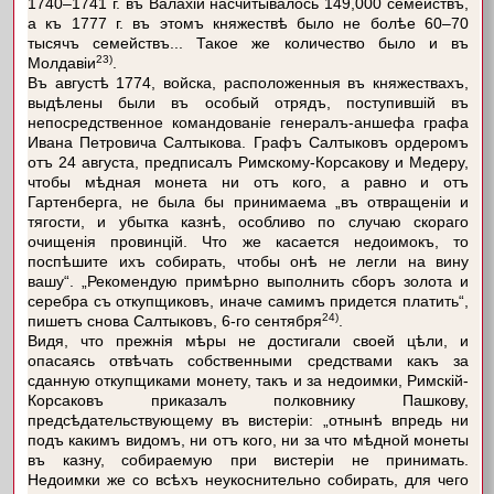
1740–1741 г. въ Валахіи насчитывалось 149,000 семействъ,
а къ 1777 г. въ этомъ княжествѣ было не болѣе 60–70
тысячъ семействъ... Такое же количество было и въ
23)
Молдавіи
.
Въ августѣ 1774, войска, расположенныя въ княжествахъ,
выдѣлены были въ особый отрядъ, поступившій въ
непосредственное командованіе генералъ-аншефа графа
Ивана Петровича Салтыкова. Графъ Салтыковъ ордеромъ
отъ 24 августа, предписалъ Римскому-Корсакову и Медеру,
чтобы мѣдная монета ни отъ кого, а равно и отъ
Гартенберга, не была бы принимаема „въ отвращеніи и
тягости, и убытка казнѣ, особливо по случаю скораго
очищенія провинцій. Что же касается недоимокъ, то
поспѣшите ихъ собирать, чтобы онѣ не легли на вину
вашу“. „Рекомендую примѣрно выполнить сборъ золота и
серебра съ откупщиковъ, иначе самимъ придется платить“,
24)
пишетъ снова Салтыковъ, 6-го сентября
.
Видя, что прежнія мѣры не достигали своей цѣли, и
опасаясь отвѣчать собственными средствами какъ за
сданную откупщиками монету, такъ и за недоимки, Римскій-
Корсаковъ приказалъ полковнику Пашкову,
предсѣдательствующему въ вистеріи: „отнынѣ впредь ни
подъ какимъ видомъ, ни отъ кого, ни за что мѣдной монеты
въ казну, собираемую при вистеріи не принимать.
Недоимки же со всѣхъ неукоснительно собирать, для чего