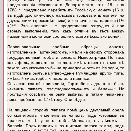
представленія Московскаго Департамента, отъ 19 іюня
1788 г., предписано перебить въ Россійскую монету (16 р.
въ пудѣ достоин¬ство), наложивъ грошевые штемпеля на
двухпарники (трехкопѣечники) и копѣечные на парники (1½
32)
к.)
. Эта операція не представляла затрудненій при
своемъ выполненіи, такъ какъ отличіе въ вѣсѣ между
названными монетами составляло всего нѣсколько долей.
---
Первоначальные, пробные, образцы монеты,
изготовленные Гартенбергомъ, имѣли на своихъ сторонахъ
государственный гербъ и вензель Императрицы. Но такъ
какъ фельдмаршалъ не желалъ имѣть ничего па монетѣ
такого, что указывало-бы на принадлежность ея Имперіи, то
изготовленъ былъ, на утвержденіе Румянцова, другой типъ,
имѣвшій лишь гербы княжествъ и надписи.
Согласно взятой привилегіи, Гартенбергъ долженъ былъ
чеканить
пятаки
,
полуторакопѣечники
и
денежки
. Но
послѣднія совсѣмъ не были выбиты, а пятаки чеканены
лишь пробные, въ 1771 году. Они рѣдки.
На лицевой сторонѣ
пятака
помѣщенъ двуглавый орелъ
со скипетромъ и мечемъ въ лапахъ, подъ которыми въ
правомъ когтѣ у него гербъ Молдавіи, въ лѣвомъ —
Валахіи. Подъ орломъ и за щитами полоса земли; подъ