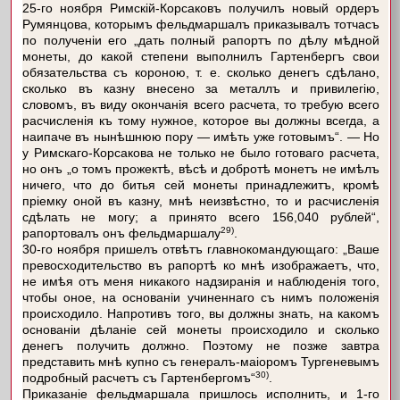
25-го ноября Римскій-Корсаковъ получилъ новый ордеръ
Румянцова, которымъ фельдмаршалъ приказывалъ тотчасъ
по полученіи его „дать полный рапортъ по дѣлу мѣдной
монеты, до какой степени выполнилъ Гартенбергъ свои
обязательства съ короною, т. е. сколько денегъ сдѣлано,
сколько въ казну внесено за металлъ и привилегію,
словомъ, въ виду окончанія всего расчета, то требую всего
расчисленія къ тому нужное, которое вы должны всегда, а
наипаче въ нынѣшнюю пору — имѣть уже готовымъ“. — Но
у Римскаго-Корсакова не только не было готоваго расчета,
но онъ „о томъ прожектѣ, вѣсѣ и добротѣ монетъ не имѣлъ
ничего, что до битья сей монеты принадлежитъ, кромѣ
пріемку оной въ казну, мнѣ неизвѣстно, то и расчисленія
сдѣлать не могу; а принято всего 156,040 рублей“,
29)
рапортовалъ онъ фельдмаршалу
.
30-го ноября пришелъ отвѣтъ главнокомандующаго: „Ваше
превосходительство въ рапортѣ ко мнѣ изображаетъ, что,
не имѣя отъ меня никакого надзиранія и наблюденія того,
чтобы оное, на основаніи учиненнаго съ нимъ положенія
происходило. Напротивъ того, вы должны знать, на какомъ
основаніи дѣланіе сей монеты происходило и сколько
денегъ получить должно. Поэтому не позже завтра
представить мнѣ купно съ генералъ-маіоромъ Тургеневымъ
30)
подробный расчетъ съ Гартенбергомъ“
.
Приказаніе фельдмаршала пришлось исполнить, и 1-го