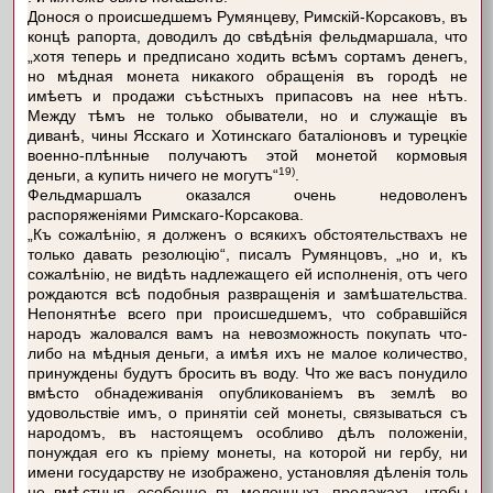
Донося о происшедшемъ Румянцеву, Римскій-Корсаковъ, въ
концѣ рапорта, доводилъ до свѣдѣнія фельдмаршала, что
„хотя теперь и предписано ходить всѣмъ сортамъ денегъ,
но мѣдная монета никакого обращенія въ городѣ не
имѣетъ и продажи съѣстныхъ припасовъ на нее нѣтъ.
Между тѣмъ не только обыватели, но и служащіе въ
диванѣ, чины Ясскаго и Хотинскаго баталіоновъ и турецкіе
военно-плѣнные получаютъ этой монетой кормовыя
19)
деньги, а купить ничего не могутъ“
.
Фельдмаршалъ оказался очень недоволенъ
распоряженіями Римскаго-Корсакова.
„Къ сожалѣнію, я долженъ о всякихъ обстоятельствахъ не
только давать резолюцію“, писалъ Румянцовъ, „но и, къ
сожалѣнію, не видѣть надлежащего ей исполненія, отъ чего
рождаются всѣ подобныя развращенія и замѣшательства.
Непонятнѣе всего при происшедшемъ, что собравшійся
народъ жаловался вамъ на невозможность покупать что-
либо на мѣдныя деньги, а имѣя ихъ не малое количество,
принуждены будутъ бросить въ воду. Что же васъ понудило
вмѣсто обнадеживанія опубликованіемъ въ землѣ во
удовольствіе имъ, о принятіи сей монеты, связываться съ
народомъ, въ настоящемъ особливо дѣлъ положеніи,
понуждая его къ пріему монеты, на которой ни гербу, ни
имени государству не изображено, установляя дѣленія толь
не вмѣстныя, особенно въ мелочныхъ продажахъ, чтобы