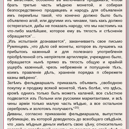
брать третью часть мѣдною монетой, и собирая
безпосредственно продавцевъ и народъ для объявленія
имъ перемѣны такой, что конечно должно было быть
объявлено агой, или другими ихъ чинами, такъ какъ должно
остерегаться, дабы не показать народу, что мы настоимъ на
что-либо малѣйшее, которое ему въ тягость и стѣсненіе
обращается“...
„Изъ испытанія дознавается“, заканчиваетъ свое письмо
Румянцевъ „что дѣло сей монеты, которое въ лучшемъ на
прибытокъ казенный и для полезнаго употребленія
пріобрѣтенной отъ непріятеля артиллеріи, учреждено было,
обращается нынѣ прямо въ тягость общую и крайній
ущербъ казенный, чрезъ небреженіе и попущеніе тѣхъ,
коимъ правленіе дѣлъ, храненіе порядка п сбережете
казны ввѣрено“.
Затѣмъ фельдмаршалъ приказалъ объявить „свободною
покупку и продажу всякой монетой, тѣмъ болѣе, что здѣсь,
кромѣ однихъ только быть можетъ калачей, все съѣстное
подвозится изъ Полыни или русскими маркитантами, и всѣ
чины арміи только малую часть мѣдью, а все остальное
20)
серебромъ и золотомъ получаютъ“
.
Диваны, согласно приказанію фельдмаршала, выпустили
публикацію, въ которой доводилось до всеобщаго свѣдѣнія,
что „какъ мѣдныя деньги имѣютъ свою цѣну, относительно