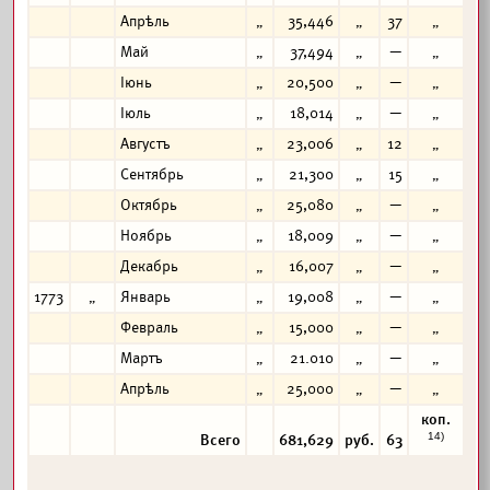
Апрѣль
„
35,446
„
37
„
Май
„
37,494
„
—
„
Іюнь
„
20,500
„
—
„
Іюль
„
18,014
„
—
„
Августъ
„
23,006
„
12
„
Сентябрь
„
21,300
„
15
„
Октябрь
„
25,080
„
—
„
Ноябрь
„
18,009
„
—
„
Декабрь
„
16,007
„
—
„
1773
„
Январь
„
19,008
„
—
„
Февраль
„
15,000
„
—
„
Мартъ
„
21.010
„
—
„
Апрѣль
„
25,000
„
—
„
коп.
14)
Всего
681,629
руб.
63