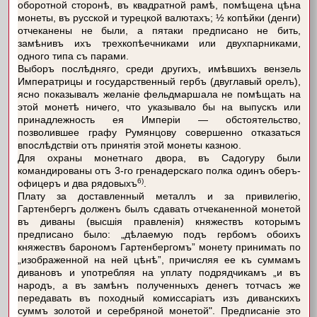
оборотной сторонѣ, въ квадратной рамѣ, помѣщена цѣна
монеты, въ русской и турецкой валютахъ; ½ копѣйки (денги)
отчеканены не были, а пятаки предписано не бить,
замѣнивъ ихъ трехкопѣечниками или двухпарниками,
одного типа съ парами.
Выборъ послѣдняго, среди другихъ, имѣвшихъ вензель
Императрицы и государственный гербъ (двуглавый орелъ),
ясно показывалъ желаніе фельдмаршала не помѣщать на
этой монетѣ ничего, что указывало бы на выпускъ или
принадлежность ея Имперіи — обстоятельство,
позволившее графу Румянцову совершенно отказаться
впослѣдствіи отъ принятія этой монеты казною.
Для охраны монетнаго двора, въ Садогуру были
командированы отъ 3-го гренадерскаго полка одинъ оберъ-
6)
офицеръ и два рядовыхъ
.
Плату за доставленный металлъ и за привилегію,
Гартенбергъ долженъ былъ сдавать отчеканенной монетой
въ диваны (высшія правленія) княжествъ которымъ
предписано было: „дѣлаемую подъ гербомъ обоихъ
княжествъ барономъ Гартенбергомъ” монету принимать по
„изображенной на ней цѣнѣ”, причисляя ее къ суммамъ
дивановъ и употребляя на уплату подрядчикамъ „и въ
народъ, а въ замѣнъ полученныхъ денегъ тотчасъ же
передавать въ походный комиссаріатъ изъ диванскихъ
суммъ золотой и серебряной монетой". Предписаніе это