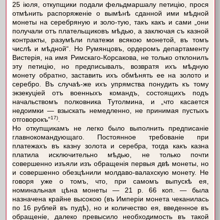
25 іюля, откупщики подали фельдмаршалу петицію, прося
отмѣнить распоряженіе о вымѣнѣ сданной ими мѣдной
монеты на серебряную и золо-тую, такъ какъ и сами „они
получали отъ плательщиковъ мѣдью, а заключая съ казной
контракты, разумѣли платежи всякою монетой, въ томъ
числѣ и мѣдной“. Но Румянцовъ, ордеромъ департаменту
Вистерія, на имя Римскаго-Корсакова, не только отклонилъ
эту петицію, но предписывалъ, возвратя ихъ мѣдную
монету обратно, заставить ихъ обмѣнять ее на золото и
серебро. Въ случаѣ-же ихъ упрямства понудить къ тому
экзекуціей отъ военныхъ командъ, состоящихъ подъ
начальствомъ полковника Тутолмина, и „что касается
недоимки — взыскать немедленно, не принимая пустыхъ
17)
отговорокъ“
.
Но откупщикамъ не легко было выполнить предписаніе
главнокомандующаго. Постоянное требованіе при
платежахъ въ казну золота и серебра, тогда какъ казна
платила исключительно мѣдью, не только почти
совершенно изъяли изъ обращенія первыя двѣ монеты, но
и совершенно обезцѣнили молдаво-валахскую монету. Не
говоря уже о томъ, что, при самомъ выпускѣ ея,
номинальная цѣна монеты — 21 р. 66 коп. — была
назначена крайне высокою (въ Имперіи монета чеканилась
по 16 рублей въ пудѣ), но и количество ея, введенное въ
обращеніе, далеко превысило необходимость въ такой