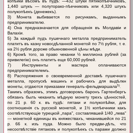
копѣйки вѣсомъ въ пудѣ: —432 штуки пятикопѣечниковъ,
1,440 штукъ — полуторако-пѣечниковъ или 4,320 штукъ
полукопѣекъ (денежекъ).
3) Монета выбивается по рисункамъ, выданнымъ
предпринимателю.
4) Она предназначается для обращенія въ Молдавіи и
Валахіи.
5) За каждый пудъ пушечнаго металла предприниматель
платитъ въ казну новосдѣланной монетой по 7½ рубля, т. е.
на 2½ рубля дороже обыкновенной цѣны мѣди.
6) Кромѣ того, за право чеканки ½ миллиона рублей (за
привилегію) онъ платитъ еще 60,000 рублей.
7) Инструменты и мастера оплачиваются
предпринимателемъ.
8) Распоряжения о своевременной доставкѣ пушечнаго
металла, пропускѣ машинъ и рабочихъ для выдѣлкн
5)
монеты, отдаются приказами генералъ-фельдмаршала
.
Такимъ образомъ, этимъ договоромъ баронъ Гартенбергъ
обязанъ былъ чеканить мѣдную монету трехъ цѣнностей,
по 21 р. 60 к. въ пудѣ: пятаки и полукопѣйки, для
соотношенія съ русской монетой, и 1½ копѣечники какъ
соотвѣтствующіе турецкой „пара", составлявшей 1/40 „лева"
— монетной единицы въ княжествахъ, чеканившейся по 21
р. 66 к. изъ пуда. Можно было предви-дѣть, что
несоотвѣтствіе пятаковъ и полукопѣекъ съ парами должно