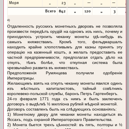
Моря
„
23
„
—
„
—
„
Всего
842
„
120
„
3
„
4)
Отдаленность русскихъ монетныхъ дворовъ не позволяла
произвести передѣлъ орудій на одномъ изъ нихъ, почему и
приходилось устроить чеканку монеты гдѣ-нибудь въ
самыхъ княжествамъ. Кромѣ того, фельдмаршалъ
находилъ крайне хлопотливымъ для казны принять эту
операцію на казенный коштъ, а желалъ предоставить ее
частной предпріимчивости, предполагая отдать дѣло на
откупъ, тѣмъ болѣе, что откупная система была
чрезвычайно развита въ княжествахъ.
Предположенія Румянцева получили одобреніе
Императрицы.
Желающимъ взять на откупъ чеканку монеты явился одинъ
изъ мѣстныхъ капиталистовъ, тайный совѣтникъ
королевеко-польской службы, баронъ Петръ Гартенбергъ.
24-го февраля 1771 года съ нимъ и былъ заключенъ
договоръ о выдѣлкѣ ½ милліона рублей мѣдной монетой.
Договоръ составленъ былъ на слѣдующихъ основаніяхъ:
1) Монетному двору для чеканки монеты находиться въ
Яссахъ, подъ охраной Императорскаго Правительства.
2) Монета бьется трехъ цѣнностей: въ пять, полторы и ½