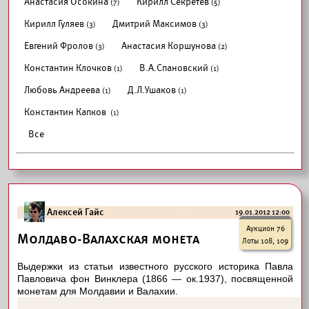
Анастасия Осокина
Кирилл Секретёв
(7)
(5)
Кирилл Гуляев
Дмитрий Максимов
(3)
(3)
Евгений Фролов
Анастасия Коршунова
(3)
(2)
Константин Клочков
В.А.Спановский
(1)
(1)
Любовь Андреева
Д.Л.Ушаков
(1)
(1)
Константин Капков
(1)
Все
Алексей Гайс
19.01.2012 12:00
Аукцион 76
Молдаво-Валахская монета
Лоты 108, 109
Выдержки из статьи известного русского историка Павла
Павловича фон Винклера (1866 — ок.1937), посвященной
монетам для Молдавии и Валахии.