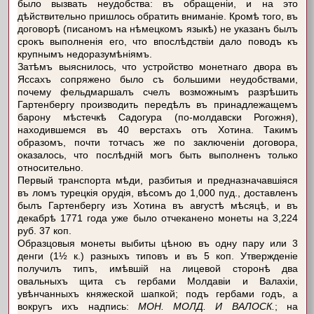
было вызвать неудобства: въ обращеніи, и на это
дѣйствительно пришлось обратить вниманіе. Кромѣ того, въ
договорѣ (писаномъ на нѣмецкомъ языкѣ) не указанъ былъ
срокъ выполненія его, что впослѣдствіи дало поводъ къ
крупнымъ недоразумѣніямъ.
Затѣмъ выяснилось, что устройство монетнаго двора въ
Яссахъ сопряжено было съ большими неудобствами,
почему фельдмаршалъ счелъ возможнымъ разрѣшить
Гартенбергу производить передѣлъ въ принадлежащемъ
барону мѣстечкѣ Садогура (по-молдавски Рогожня),
находившемся въ 40 верстахъ отъ Хотина. Такимъ
образомъ, почти тотчасъ же по заключеніи договора,
оказалось, что послѣдній могъ быть выполненъ только
относительно.
Первый транспорта мѣди, разбитыя и предназначавшіяся
въ ломъ турецкія орудія, вѣсомъ до 1,000 пуд., доставленъ
былъ Гартенбергу изъ Хотина въ августѣ мѣсяцѣ, и въ
декабрѣ 1771 года уже было отчеканено монеты на 3,224
руб. 37 коп.
Образцовыя монеты выбиты цѣною въ одну пару или 3
денги (1½ к.) разныхъ типовъ и въ 5 коп. Утвержденіе
получилъ типъ, имѣвшій на лицевой сторонѣ два
овальныхъ щита съ гербами Молдавіи и Валахіи,
увѣнчанныхъ княжеской шапкой; подъ гербами годъ, а
вокругъ ихъ надпись:
МОН. МОЛД. И ВАЛОСК.
; на