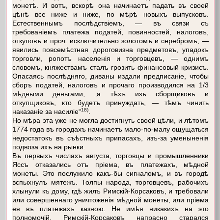
монетѣ. И вотъ, вскорѣ она начинаетъ падать въ своей
цѣнѣ все ниже и ниже, по мѣрѣ новыхъ выпусковъ.
Естественнымъ послѣдствіемъ, — въ связи съ
требованіемъ платежа податей, повинностей, налоговъ,
откуповъ и проч. исключительно золотомъ и серебромъ, —
явились повсемѣстная дороговизна предметовъ, упадокъ
торговли, ропотъ населенія и торговцевъ, — однимъ
словомъ, княжествамъ сталъ грозить финансовый кризисъ.
Опасаясь послѣдняго, диваны издали предписаніе, чтобы
сборъ податей, налоговъ и прочаго производился на 1/3
мѣдными деньгами, „а тѣхъ изъ сборщиковъ и
откупщиковъ, кто будетъ принуждать, — тѣмъ чинить
18)
наказаніе за насиліе“
.
Но мѣра эта уже не могла достигнуть своей цѣли, и лѣтомъ
1774 года въ городахъ начинаетъ мало-по-малу ощущаться
недостатокъ въ съѣстныхъ припасахъ, изъ-за уменыненія
подвоза ихъ на рынки.
Въ первыхъ числахъ августа, торговцы и промышленники
Яссъ отказались отъ пріема, въ платежахъ, мѣдной
монеты. Это послужило какъ-бы сигналомъ, и въ городѣ
вспыхнулъ мятежъ. Толпы народа, торговцевъ, рабочихъ
хлынули къ дому, гдѣ жилъ Римскій-Корсаковъ, и требовали
или совершеннаго уничтоженія мѣдной монеты, или пріема
ея въ платежахъ казною. Не имѣя никакихъ на это
полномочій, Римскій-Корсаковъ напрасно старался