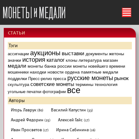
ś
cтатьи
Тэги
аукционы
выставки
документы
жетоны
ассигнации
история
каталог
значки
литература
клоны
магазин
медали
монеты банка россии
монеты новейшего времени
находки
новости
ордена
памятные медали
мошенники
русские монеты
рынок
подделки
Пресс-релиз
пресса
советские монеты
термины
технология
скульптура
все
угольные печатки
фотографии
Авторы
Игорь Лаврук
Василий Капустин
(80)
(33)
Андрей Федорин
Алексей Гайс
(25)
(17)
Иван Просветов
Ирина Сабинина
(17)
(16)