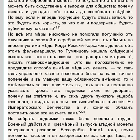
золотой и серебряной монеты, то покупая по этой цѣнѣ и
можетъ быть сходственна и выгодна для общества; почему
диванъ и доводитъ объ этомъ до всеобщаго свѣдѣнія.
Почему если и впредь торгующіе будутъ отказываться, то
это будетъ ихъ корысть, за что они и подвержены будутъ
21)
публичному наказанію“
.
Но всѣ эти мѣры нисколько не помогали полученію отъ
откупщиковъ золотой и серебряной монеты, въ обмѣнъ на
внесенную ими мѣдь. Когда Римскій-Корсаковъ донесъ объ
этомъ фельдмаршалу, то Румянцовъ нашелъ слѣдующій
выходъ изъ такого положенія: „изъ рапорта усматриваю“,
писалъ главнокомандующие, „что вы положительно не
предвидите способа вымѣна мѣдныхъ денегъ, — то такъ
какъ управленіе казною возложено было на ваше точное
попеченіе и въ главную вашу обязанность вмѣнено, то и
отвѣтчикомъ за все являетесь вы, такъ какъ я постоянно
указывалъ. Кромѣ того, недоимки также не добраны,
почему вы отвѣтите и, въ сихъ двухъ пунктахъ ущерба
казеннаго, ожидать должны всевысочайшаго рѣшенія Ея
Императорскаго Величества, а я, конечно, обязанъ
22)
поставить оное все на счетъ вамъ“
.
Но собрать недоимки также было довольно трудно.
Военный дѣйствія и чрезмѣрный выпускъ мѣдной монеты
совершенно разорили Бессарабію. Кромѣ того, почти
половина населенія ея разбрелась во всѣ концы. Такъ, въ