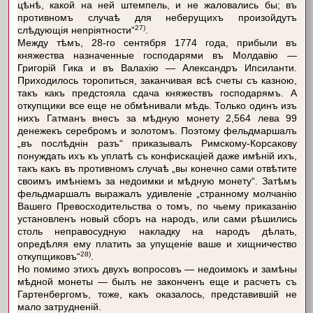
цѣнѣ, какой на ней штемпель, и не жаловались бы; въ
противномъ случаѣ для неберущихъ произойдутъ
27)
слѣдующія непріятности“
.
Между тѣмъ, 28-го сентября 1774 года, прибыли въ
княжества назначенные господарями въ Молдавію —
Григорій Гика и въ Валахію — Александръ Ипсиланти.
Приходилось торопиться, заканчивая всѣ счеты съ казною,
такъ какъ предстояла сдача княжествъ господарямъ. А
откупщики все еще не обмѣнивали мѣдь. Только одинъ изъ
нихъ Гатманъ внесъ за мѣдную монету 2,564 лева 99
денежекъ серебромъ и золотомъ. Поэтому фельдмаршалъ
„въ послѣднін разъ“ приказывалъ Римскому-Корсакову
понуждать ихъ къ уплатѣ съ конфискаціей даже имѣній ихъ,
такъ какъ въ противномъ случаѣ „вы конечно сами отвѣтите
своимъ имѣніемъ за недоимки и мѣдную монету“. Затѣмъ
фельдмаршалъ выражалъ удивленіе „странному молчанію
Вашего Превосходительства о томъ, по чьему приказанію
установленъ новый сборъ на народъ, или сами рѣшились
столь неправосудную накладку на народъ дѣлать,
опредѣляя ему платить за упущеніе ваше и хищничество
28)
откупщиковъ“
.
Но помимо этихъ двухъ вопросовъ — недоимокъ и замѣны
мѣдной монеты — былъ не законченъ еще и расчетъ съ
Гартенбергомъ, тоже, какъ оказалось, представившій не
мало затрудненій.