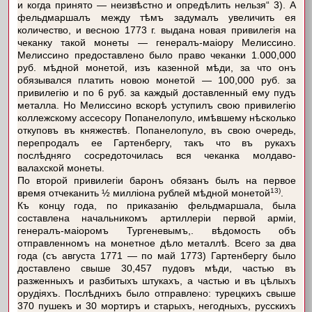
и когда принято — неизвѣстно и опредѣлить нельзя“ 3). А
фельдмаршалъ между тѣмъ задумалъ увеличить ея
количество, и весною 1773 г. выдана новая привилегія на
чеканку такой монеты — генералъ-маіору Мелиссино.
Мелиссино предоставлено было право чеканки 1.000,000
руб. мѣдной монетой, изъ казенной мѣди, за что онъ
обязывался платить новою монетой — 100,000 руб. за
привилегію и по 6 руб. за каждый доставленный ему пудъ
металла. Но Мелиссино вскорѣ уступилъ свою привилегію
коллежскому ассесору Попанелопуло, имѣвшему нѣсколько
откуповъ въ княжествѣ. Попанелопуло, въ свою очередь,
перепродалъ ее Гартенбергу, такъ что въ рукахъ
послѣдняго сосредоточилась вся чеканка молдаво-
валахской монеты.
По второй привилегіи баронъ обязанъ былъ на первое
13)
время отчеканить ½ милліона рублей мѣдной монетой
.
Къ концу года, по приказанію фельдмаршала, была
составлена начальникомъ артиллеріи первой арміи,
генералъ-маіоромъ Тургеневымъ,. вѣдомость объ
отправленномъ на монетное дѣло металлѣ. Всего за два
года (съ августа 1771 — по май 1773) Гартенбергу было
доставлено свыше 30,457 пудовъ мѣди, частью въ
разженныхъ и разбитыхъ штукахъ, а частью и въ цѣлыхъ
орудіяхъ. Послѣднихъ было отправлено: турецкихъ свыше
370 пушекъ и 30 мортиръ и старыхъ, негодныхъ, русскихъ