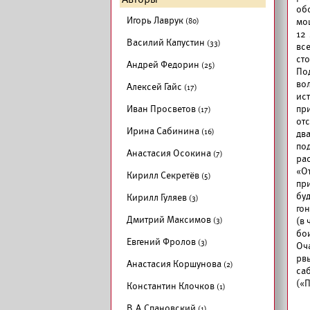
об
Игорь Лаврук
(80)
мо
12
Василий Капустин
(33)
вс
сто
Андрей Федорин
(25)
По
во
Алексей Гайс
(17)
ис
Иван Просветов
пр
(17)
от
Ирина Сабинина
(16)
дв
по
Анастасия Осокина
(7)
рас
«О
Кирилл Секретёв
(5)
пр
бу
Кирилл Гуляев
(3)
го
Дмитрий Максимов
(3)
(в 
бо
Евгений Фролов
(3)
Оч
рвы
Анастасия Коршунова
(2)
са
(«
Константин Клочков
(1)
В.А.Спановский
(1)