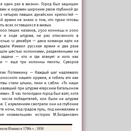
ся один раз в жизни». Город был защищен
ами и окружен широким рвом глубиной до
из четырех павших дунайских крепостей —
й армии не знали о том, что турки готовы
ить всех оставшихся в живых.
 000 пеших казаков, 2500 конницы и 2000
ке и ходе штурма, не раз описанного в
Ночью 11 декабря — дана команда идти на
аждала Измаил русская армия и два раза
рм шли шестью колоннами, разделенными на
задачи — кто и где атакует и кого как
лии — еще три колонны пехоты. Суворов
язю Потемкину. — Каждый шаг надлежало
носного нашего оружия, а гибель его как
твы стали штыки, пики и сабли. «То наши
ндовавший при штурме егерским батальоном
ями». В час пополудни город был взят, хотя
з числа победителей, кои были на штурме
а. С изумлением смотрели они на глубокие
оте ночи, под градом пуль, под кинжалами и
ия «измаильцев» историк М.Богданович
ости Измаил в 1790г.» , 1950