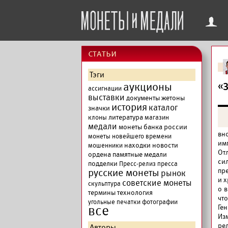
f
cтатьи
Тэги
аукционы
«
ассигнации
выставки
документы
жетоны
история
каталог
значки
литература
клоны
магазин
медали
монеты банка россии
вн
монеты новейшего времени
им
находки
новости
мошенники
От
ордена
памятные медали
си
подделки
Пресс-релиз
пресса
русские монеты
пре
рынок
и 
советские монеты
скульптура
о 
термины
технология
что
угольные печатки
фотографии
все
Ге
Из
ре
Авторы