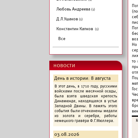
По
Любовь Андреева
(1)
(п
се
Д.Л.Ушаков
(1)
пи
По
Константин Капков
(1)
бе
Все
во
Но
се
ли
то
новости
пр
от
День в истории: 8 августа
По
ма
В этот день, в 1710 году, русскими
Го
войсками после месячной осады,
Че
была взята шведская крепость
вр
Динамюнде, находящаяся в устье
бр
Западной Двины. В память этого
события были отчеканены медали
ве
из золота и серебра, работы
немецкого гравёра Ф.Г.Мюллера.
К
03.08.2026