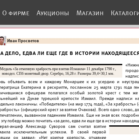
О фирме
Аукционы
Магазин
Каталог
Иван Просветов
За дело, едва ли еще где в истории находящеес
«Нижн
Медаль «За отменную храбрость при взятии Измаила» 11 декабря 1790 г.,
город
новодел. СПб монетный двор. Серебро, 16,28 г. Размеры 39,4×30,1 мм.
надпис
овь объявить всем и каждому Монаршее к их усердию и неустраш
ператрица Екатерина в рескрипте, посланном 25 марта 1791 года ге
личившимся офицерам полагался особый золотой крест с тем же
льнейшей на Дунае турецкой крепости Измаил. Прежде надписи н
дельно лаконичны: «Победителю» (на мир 1774 года), «За храбрость» (
храбрость» (офицерский крест за взятие Очакова). Всего одно слово, 
впечатлении, вызванном падением Измаила. Еще не зная всех подробно
 эту победу можно почитать «за дело, едва ли еще где в истории находя
нерал-аншеф Александр Суворов сам считал взятие
маила исключительным успехом. В своей первой
ляции он заявил: «Нет крепче крепости, отчаянее