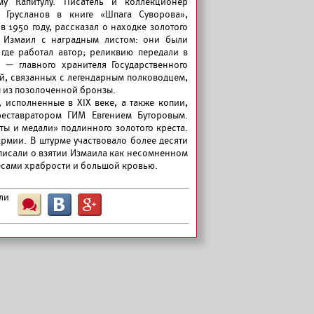
му Капитулу. Писатель и коллекционер
 Грусланов в книге «Шпага Суворова»,
в 1950 году, рассказал о находке золотого
а Измаил с наградным листом: они были
где работал автор; реликвию передали в
 — главного хранителя Государственного
й, связанных с легендарным полководцем,
ы из позолоченной бронзы.
исполненные в XIX веке, а также копии,
реставратором ГИМ Евгением Буторовым.
ы и медали» подлинного золотого креста.
рмии. В штурме участвовало более десяти
 писали о взятии Измаила как несомненном
есами храбрости и большой кровью.
ли
Ш
B
G