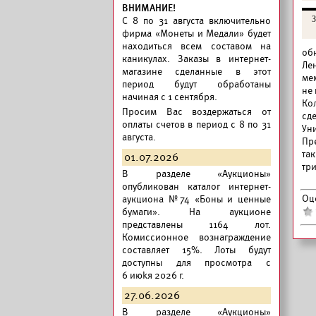
ВНИМАНИЕ!
З
C 8 по 31 августа включительно
фирма «Монеты и Медали» будет
находиться всем составом на
об
каникулах. Заказы в интернет-
Ле
магазине сделанные в этот
ме
период будут обработаны
не
начиная с 1 сентября.
Ко
Просим Вас воздержаться от
сд
оплаты счетов в период с 8 по 31
Ун
августа.
Пр
та
01.07.2026
тр
В разделе «Аукционы»
опубликован
каталог интернет-
Оц
аукциона №74 «Боны и ценные
бумаги».
На аукционе
представлены 1164 лот.
Комиссионное вознаграждение
составляет 15%. Лоты будут
доступны для просмотра с
6 июkя 2026 г.
27.06.2026
В разделе «Аукционы»