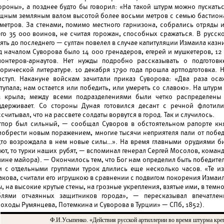
ороны», а позднее будто бы говорил: «На такой штурм можно пускать
щным земляным валом высотой более восьми метров с семью бастион
 метров. За стенами, помимо местного гарнизона, собрались отряды 
его 35 000 воинов, не считая горожан, способных сражаться. В русско
ять до последнего — султан повелел в случае капитуляции Измаила казн
д началом Суворова было 14 000 гренадеров, егерей и мушкетеров, 12
лонтеров-арнаутов. Нет нужды подробно рассказывать о подготов
торической литературе. 10 декабря 1790 года прошла артподготовка. 
иступ. Накануне войскам зачитали приказ Суворова: «Два раза ос
ступала; нам остается или победить, или умереть со славою». На шту
а крыла; между всеми подразделениями были четко распределены 
ддерживает. Со стороны Дуная готовился десант с речной флоти
считывал, что на рассвете солдаты ворвутся в город. Так и случилось.
тпор был сильный, — сообщал Суворов в обстоятельном рапорте кн
иобрести новым поражением, многие тысячи неприятеля пали от победо
дто возрождала в нем новые силы…». На время главными орудиями би
нют, то турки наших рубят, — вспоминал генерал Сергей Мосолов, кома
чине майора). — Окончилось тем, что Бог нам определил быть победител
и с отдельными группами турок длились еще несколько часов. «Те и
акова, считали его игрушкою в сравнении с подвигом покорения Измаил
, на высокие крутые стены, на грозные укрепления, взятые ими, в темн
блями отчаянных защитников города», — пересказывал впечатлен
Походы Румянцева, Потемкина и Суворова в Турции» — СПб, 1852).
Ф.И.Усыпенко. «Действия русской артиллерии во время штурма креп