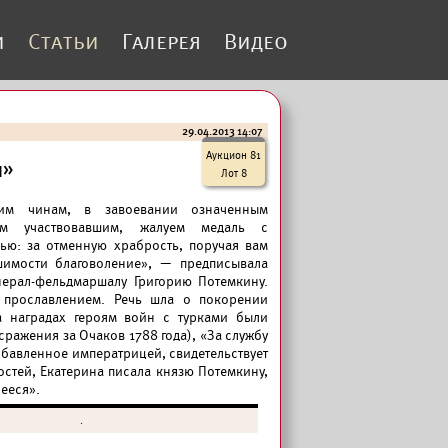
и
Статьи
Галерея
Видео
29.04.2013 14:07
Аукцион 81
я»
Лот 8
им чинам, в завоевании означенным
ом участвовавшим, жалуем медаль с
ью: за отменную храбрость, поручая вам
имости благоволение», — предписывала
нерал-фельдмаршалу Григорию Потемкину.
 прославлением. Речь шла о покорении
а наградах героям войн с турками были
сражения за Очаков 1788 года), «За службу
добавленное императрицей, свидетельствует
стей, Екатерина писала князю Потемкину,
щееся».
.