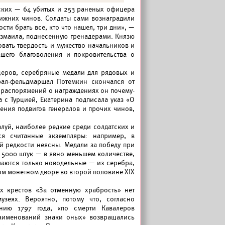
сских — 64 убитых и 253 раненых офицера
нижних чинов. Солдаты сами вознаградили
ти брать все, кто что нашел, три дни», —
Измаила, поднесенную гренадерами. Князю
вать твердость и мужество начальников и
ашего благоволения и покровительства о
церов, серебряные медали для рядовых и
рал-фельдмаршал Потемкин скончался от
 распоряжений о награждениях он почему-
а с Турцией, Екатерина подписала указ «О
ения подвигов генералов и прочих чинов,
луй, наиболее редкие среди солдатских и
ся считанные экземпляры: например, в
й редкости неясны. Медали за победу при
 5000 штук — в явно меньшем количестве,
чаются только новодельные — из серебра,
ом монетном дворе во второй половине XIX
х крестов «За отменную храбрость» нет
узеях. Вероятно, потому что, согласно
ению 1797 года, «по смерти Кавалеров
аименований знаки оных» возвращались