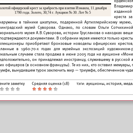
орденско
Владимир
олотой офицерский крест за храбрость при взятии Измаила, 11 декабря
изданной 
1790 года. Золото, 30,74 г. Аукцион № 30. Лот № 5
креста з
наружены в тайнике шкатулки, подаренной Артиллерийскому музею, 
нинградский музей Суворова. Однако, по словам Ольги Сотчихиной
мориального музея А.В.Суворова, истории Грусланова о находках веще
 подтверждаются документами. В собрании музея имеются только крест
ллекционеры приобретают бронзовые новоделы офицерских крестов, 
еланные в 1960-70-х годах для музейных экспозиций художником-
икальным случаем стала продажа в июне 2005 года на аукционе «Монет
едположительно, он принадлежал иностранцу, служившему в русской а
ких офицеров (в основном французы). Те из них, кто оставил мемуары,
иумфе, вынудившем турок заключить мир — триумфе, обеспеченном чуд
ените заметку
Средняя оценка (
18
)
тэги:
аукционы, история, меда