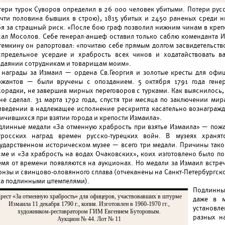
тери турок Суворов определил в 26 000 человек убитыми. Потери ру
очти половина бывших в строю), 1815 убитых и 2450 раненых среди 
бя за страшный риск. «После бою граф позволил нижним чинам в крепос
сал Мосолов. Себе генерал-аншеф оставил только саблю коменданта 
темкину он рапортовал: «почитаю себе прямым долгом засвидетельство
спредельное усердие и храбрость всех чинов и ходатайствовать в
здаянии сотрудникам и товарищам моим».
 награды за Измаил — ордена Св.Георгия и золотые кресты для офи
ржантов — были вручены с опозданием. 5 октября 1791 года гене
хорадки, не завершив мирных переговоров с турками. Как выяснилось,
 не сделал. 31 марта 1792 года, спустя три месяца по заключении мир
иведении в надлежащее исполнение рескрипта касательно вознагражд
личившихся при взятии города и крепости Измаила».
длинные медали «За отменную храбрость при взятье Измаила» — пожа
тросских наград времен русско-турецких войн. В музеях хранят
сударственном историческом музее — всего три медали. Причины тако
сме и «За храбрость на водах Очаковских», коих изготовлено было по
емя от времени появляются на аукционах. Но медали за Измаил встре
онзы и свинцово-оловянного сплава (отчеканены на Санкт-Петербургск
ка подлинными штемпелями).
Подлинны
рест «За отменную храбрость» для офицеров, участвовавших в штурме
даже в м
Измаила 11 декабря 1790 г., копия. Изготовлен в 1960-1970 гг.,
установл
художником-реставратором ГИМ Евгением Буторовым.
разных н
Аукцион № 44. Лот № 11