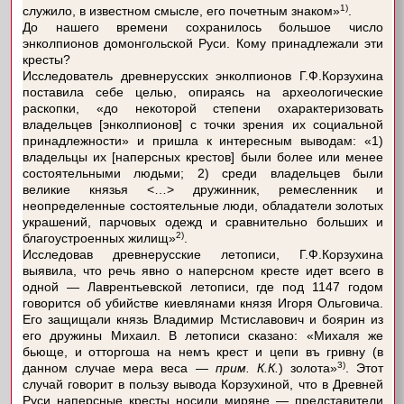
1)
служило, в известном смысле, его почетным знаком»
.
До нашего времени сохранилось большое число
энколпионов домонгольской Руси. Кому принадлежали эти
кресты?
Исследователь древнерусских энколпионов Г.Ф.Корзухина
поставила себе целью, опираясь на археологические
раскопки, «до некоторой степени охарактеризовать
владельцев [энколпионов] с точки зрения их социальной
принадлежности» и пришла к интересным выводам: «1)
владельцы их [наперсных крестов] были более или менее
состоятельными людьми; 2) среди владельцев были
великие князья <…> дружинник, ремесленник и
неопределенные состоятельные люди, обладатели золотых
украшений, парчовых одежд и сравнительно больших и
2)
благоустроенных жилищ»
.
Исследовав древнерусские летописи, Г.Ф.Корзухина
выявила, что речь явно о наперсном кресте идет всего в
одной — Лаврентьевской летописи, где под 1147 годом
говорится об убийстве киевлянами князя Игоря Ольговича.
Его защищали князь Владимир Мстиславович и боярин из
его дружины Михаил. В летописи сказано: «Михаля же
бьюще, и отторгоша на немъ крест и цепи въ гривну (в
3)
данном случае мера веса —
прим. К.К.
) золота»
. Этот
случай говорит в пользу вывода Корзухиной, что в Древней
Руси наперсные кресты носили миряне — представители