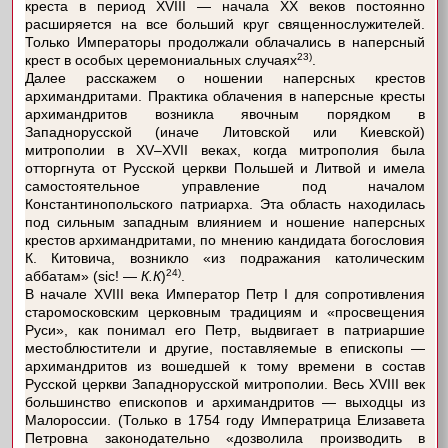
креста в период XVIII — начала XX веков постоянно
расширяется на все больший круг священнослужителей.
Только Императоры продолжали облачались в наперсный
23)
крест в особых церемониальных случаях
.
Далее расскажем о ношении наперсных крестов
архимандритами. Практика облачения в наперсные кресты
архимандритов возникла явочным порядком в
Западнорусской (иначе Литовской или Киевской)
митрополии в XV–XVII веках, когда митрополия была
отторгнута от Русской церкви Польшей и Литвой и имела
самостоятельное управление под началом
Константинопольского патриарха. Эта область находилась
под сильным западным влиянием и ношение наперсных
крестов архимандритами, по мнению кандидата богословия
К. Китовича, возникло «из подражания католическим
24)
аббатам» (sic! —
К.К
)
.
В начале XVIII века Император Петр I для сопротивления
старомосковским церковным традициям и «просвещения
Руси», как понимал его Петр, выдвигает в патриаршие
местоблюстители и другие, поставляемые в епископы —
архимандритов из вошедшей к тому времени в состав
Русской церкви Западнорусской митрополии. Весь XVIII век
большинство епископов и архимандритов — выходцы из
Малороссии. (Только в 1754 году Императрица Елизавета
Петровна законодательно «дозволила производить в