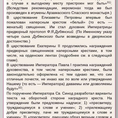
31)
в случае к выгодному месту пристроен мог быть»
.
(Вследствие рекомендации, иеромонах тогда же был
произведен в игумены Арзамасского Спасского монастыря.)
В царствование Елизаветы Петровны впервые был
пожалован наперсным крестом «белый» (то есть —
женатый) священник. Им стал духовник Императрицы
придворный протопоп
Ф.Я.Дубянский.
(По Именному указу
четыре сына
Дубянского
были возведены в дворянское
достоинство.)
В царствование Екатерины II продолжились награждения
придворных священников наперсными крестами, в том
числе, на орденских лентах (подробнее см. в следующей
главе).
В царствование Императора Павла I практика награждений
духовенства, в том числе наперсными крестами, была
законодательно оформлена «с тем однако же, что сии
отличные почести, не инако как по воле или утверждению
Нашему (то есть — Императора) даваемы или дозволяемы
32)
будут»
.
По поручению Императора Св. Синод разработал варианты
текста на оборотной стороне наградного креста. На
утверждение были предложены надписи: 1) «пресвитеру,
труждающемуся в слове и учении»; 2) «прилежащему
добре пресвитеру, паче же труждающемуся в слове и
учении»; 3) «пресвитеру, дающему образ верным словом и