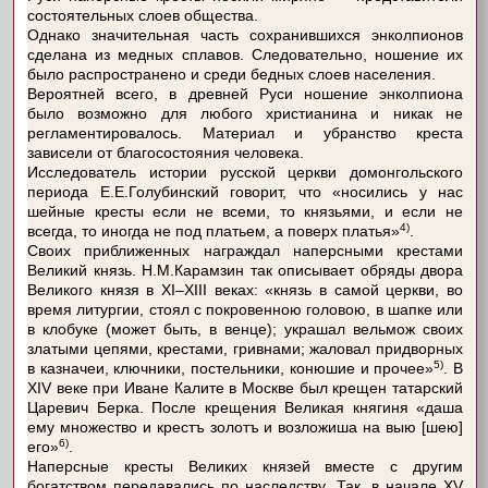
состоятельных слоев общества.
Однако значительная часть сохранившихся энколпионов
сделана из медных сплавов. Следовательно, ношение их
было распространено и среди бедных слоев населения.
Вероятней всего, в древней Руси ношение энколпиона
было возможно для любого христианина и никак не
регламентировалось. Материал и убранство креста
зависели от благосостояния человека.
Исследователь истории русской церкви домонгольского
периода Е.Е.Голубинский говорит, что «носились у нас
шейные кресты если не всеми, то князьями, и если не
4)
всегда, то иногда не под платьем, а поверх платья»
.
Своих приближенных награждал наперсными крестами
Великий князь. Н.М.Карамзин так описывает обряды двора
Великого князя в XI–XIII веках: «князь в самой церкви, во
время литургии, стоял с покровенною головою, в шапке или
в клобуке (может быть, в венце); украшал вельмож своих
златыми цепями, крестами, гривнами; жаловал придворных
5)
в казначеи, ключники, постельники, конюшие и прочее»
. В
XIV веке при Иване Калите в Москве был крещен татарский
Царевич Берка. После крещения Великая княгиня «даша
ему множество и крестъ золотъ и возложиша на выю [шею]
6)
его»
.
Наперсные кресты Великих князей вместе с другим
богатством передавались по наследству. Так, в начале XV