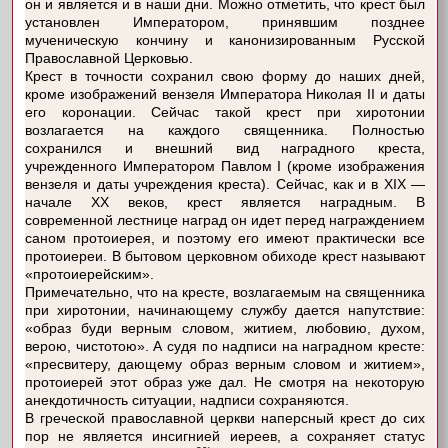
он и является и в наши дни. Можно отметить, что крест был
установлен Императором, принявшим позднее
мученическую кончину и канонизированным Русской
Православной Церковью.
Крест в точности сохранил свою форму до наших дней,
кроме изображений вензеля Императора Николая II и даты
его коронации. Сейчас такой крест при хиротонии
возлагается на каждого священника. Полностью
сохранился и внешний вид наградного креста,
учрежденного Императором Павлом I (кроме изображения
вензеля и даты учреждения креста). Сейчас, как и в XIX —
начале XX веков, крест является наградным. В
современной лестнице наград он идет перед награждением
саном протоиерея, и поэтому его имеют практически все
протоиереи. В бытовом церковном обиходе крест называют
«протоиерейским».
Примечательно, что на кресте, возлагаемым на священника
при хиротонии, начинающему службу дается напутствие:
«образ буди верным словом, житием, любовию, духом,
верою, чистотою». А судя по надписи на наградном кресте:
«пресвитеру, дающему образ верным словом и житием»,
протоиерей этот образ уже дал. Не смотря на некоторую
анекдотичность ситуации, надписи сохраняются.
В греческой православной церкви наперсный крест до сих
пор не является инсигнией иереев, а сохраняет статус