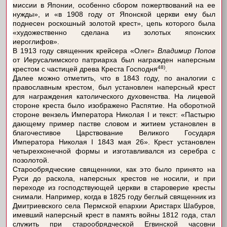
миссии в Японии, особенно сбором пожертвований на ее
нужды», и «в 1908 году от Японской церкви ему был
поднесен роскошный золотой крест», цепь которого была
«художественно сделана из золотых японских
иероглифов».
В 1913 году священник крейсера «Олег»
Владимир Попов
от Иерусалимского патриарха был награжден наперсным
48)
крестом с частицей древа Креста Господня
.
Далее можно отметить, что в 1843 году, по аналогии с
православным крестом, был установлен наперсный крест
для награждения католического духовенства. На лицевой
стороне креста было изображено Распятие. На оборотной
стороне вензель Императора Николая I и текст: «Пастырю
дающему пример пастве словом и житием установлен в
благочестивое Царствование Великого Государя
Императора Николая I 1843 мая 26». Крест установлен
четырехконечной формы и изготавливался из серебра с
позолотой.
Старообрядческие священники, как это было принято на
Руси до раскола, наперсных крестов не носили, и при
переходе из господствующей церкви в староверие кресты
снимали. Например, когда в 1825 году беглый священник из
Дмитриевского села Пермской епархии Аристарх Шабуров,
имевший наперсный крест в память войны 1812 года, стал
служить при старообрядческой Егвинской часовни