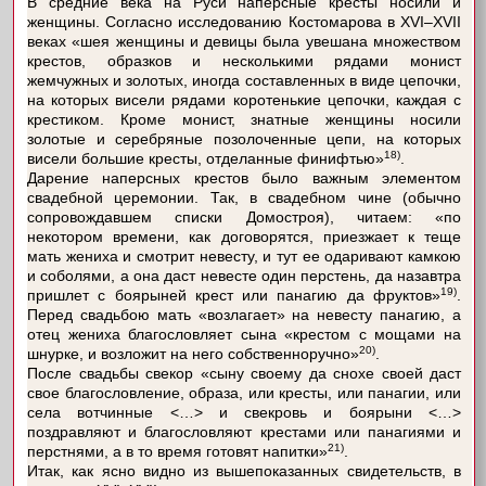
В средние века на Руси наперсные кресты носили и
женщины. Согласно исследованию Костомарова в XVI–XVII
веках «шея женщины и девицы была увешана множеством
крестов, образков и несколькими рядами монист
жемчужных и золотых, иногда составленных в виде цепочки,
на которых висели рядами коротенькие цепочки, каждая с
крестиком. Кроме монист, знатные женщины носили
золотые и серебряные позолоченные цепи, на которых
18)
висели большие кресты, отделанные финифтью»
.
Дарение наперсных крестов было важным элементом
свадебной церемонии. Так, в свадебном чине (обычно
сопровождавшем списки Домостроя), читаем: «по
некотором времени, как договорятся, приезжает к теще
мать жениха и смотрит невесту, и тут ее одаривают камкою
и соболями, а она даст невесте один перстень, да назавтра
19)
пришлет с боярыней крест или панагию да фруктов»
.
Перед свадьбою мать «возлагает» на невесту панагию, а
отец жениха благословляет сына «крестом с мощами на
20)
шнурке, и возложит на него собственноручно»
.
После свадьбы свекор «сыну своему да снохе своей даст
свое благословление, образа, или кресты, или панагии, или
села вотчинные <…> и свекровь и боярыни <…>
поздравляют и благословляют крестами или панагиями и
21)
перстнями, а в то время готовят напитки»
.
Итак, как ясно видно из вышепоказанных свидетельств, в