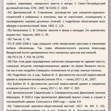
скуфьи, камилавки, наперсного креста и митры // Санкт-Петербургский
духовный вестник. СПб., 1897. № 51/52. С. 1016.
↑
34) Дмитриевский А. Ставленник: руководство для священно-церковно-
служителей и избранных в епископы, при их хиротониях, посвящениях и
награждениях знаками духовных отличий, с подробным объяснением всех
обрядов и молитвословий. Киев, 1903. С. 123.
↑
35) Калашников С. В. Сборник законов и форм о наградах (по церковному
ведомству). Харьков, 1893. С. 39.
↑
36) Там же. С. 40.
↑
37) В 1920–1930-е годы украшать себя наперсными крестами и панагиями
любили обновленцы. Так глава обновленческого раскола Александр
Введенский носил одновременно пять наперсных крестов или панагий.
↑
38) ПСЗ (3). Т. XVI. № 12793.
↑
39) При этом даже награжденные греческие священники не одевают креста,
совершая литургию «преждеосвященных даров» во время Великого поста,
так как в нем неудобно совершать положенные по уставу земные поклоны.
↑
40) Подробнее см. в изд.: Бабкин М. А. Духовенство русской православной
церкви и свержение монархии (начало XX в. — конец 1917 г.). М., 2007.
↑
41) Бабкин М. А. Духовенство русской православной церкви и свержение
монархии (начало XX в. — конец 1917 г.). М., 2007. С. 353.
↑
42) Архиепископом Таврическим и Симферопольским Димитрием (князем
Абашидзе). В 1920-е годы архиепископ Димитрий принял схиму и служил в
«катакомбной» церкви. Скончался в 1943 году — прим. К.К.
↑
43) Таврический церковно-общественный вестник. 1917. № 8/9. С. 211.
Подробнее библиографию см. в изд.: Бабкин М. А. Духовенство русской