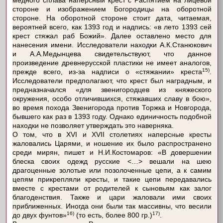
медного сплава наперсный крест с Распятием на лицевой
стороне и изображением Богородицы на оборотной
стороне. На оборотной стороне стоит дата, читаемая,
вероятней всего, как 1393 год и надпись: «в лето 1393 сей
крест стяжал раб Божий». Далее оставлено место для
нанесения имени. Исследователи находки А.К.Станюкович
и А.А.Медынцева свидетельствуют, что данное
произведение древнерусской пластики не имеет аналогов,
15)
прежде всего, из-за надписи о «стяжании» креста
.
Исследователи предполагают, что крест был наградным, и
предназначался «для звенигородцев из княжеского
окружения, особо отличившихся, стяжавших славу в бою»,
во время похода Звенигорода против Торжка и Новгорода,
бывшего как раз в 1393 году. Однако единичность подобной
находки не позволяет утверждать это наверняка.
О том, что в XVI и XVII столетиях наперсные кресты
жаловались Царями, и ношение их было распространено
среди мирян, пишет и Н.И.Костомаров: «В довершении
блеска своих одежд русские <…> вешали на шею
драгоценные золотые или позолоченные цепи, а к самим
цепям прикрепляли кресты, и такие цепи передавались
вместе с крестами от родителей к сыновьям как залог
благоденствия. Также и цари жаловали ими своих
приближенных. Иногда они были так массивны, что весили
16)
17)
до двух фунтов»
(то есть, более 800 гр.)
.