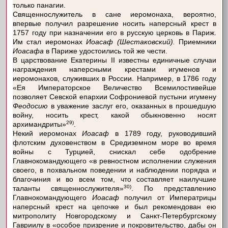
только панагии.
Священнослужитель в сане иеромонаха, вероятно,
впервые получил разрешение носить наперсный крест в
1757 году при назначении его в русскую церковь в Париж.
Им стал иеромонах
Иоасаф (Шестаковский).
Приемники
Иоасафа
в Париже удостоились той же чести.
В царствование Екатерины II известны единичные случаи
награждения наперсными крестами игуменов и
иеромонахов, служивших в России. Например, в 1786 году
«Ея Императорское Величество Всемилостивейше
позволяет Севской епархии Софрониевой пустыни игумену
Феодосию
в уважение заслуг его, оказанных в прошедшую
войну, носить крест, какой обыкновенно носят
29)
архимандриты»
.
Некий иеромонах
Иоасаф
в 1789 году, руководивший
флотским духовенством в Средиземном море во время
войны с Турцией, снискал себе одобрение
Главнокомандующего «в ревностном исполнении служения
своего, в похвальном поведении и наблюдении порядка и
благочиния и во всем том, что составляет наилучшие
30)
таланты священнослужителя»
. По представлению
Главнокомандующего
Иоасаф
получил от Императрицы
наперсный крест на цепочке и был рекомендован ею
митрополиту Новгородскому и Санкт-Петербургскому
Гавриилу в «особое призрение и покровительство, дабы он