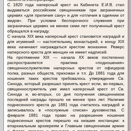
С 1820 года наперсный крест из Кабинета Е.И.В. стал
выдаваться российским священникам при заграничных
церквях «для приличия сану» и для «отличия в одеянии от
жидов». При условии беспорочного служения при
заграничных церквях не менее семи лет полученный крест
обращался в награду.
С начала XIX века наперсный крест становится наградой и
для игумений — настоятельниц монастырей, к концу XIX
века начинают награждаться крестом монахини. Реверс
наперсного креста для женщин не имеет надписей.
На протяжении XIX — начала XX веков постепенно
распространяется практика «подношения»
священнослужителям наперсных крестов от офицеров
полка, разных обществ, прихожан и т.п. До 1881 года для
ношения таких крестов требовалось утверждение Св.
Синода, который разрешал принять крест если, во-первых,
священнослужитель уже имел наперсный крест от Св.
Синода и, во-вторых, со дня получения священником
последней награды прошло не менее трех лет. Наличие
поднесенного креста до 1881 года считалось наградой и
записывалось в «послужные списки» духовенства. С
февраля 1881 года право на разрешение ношения
поднесенных крестов перешло на низшие инстанции: к
епархиальным архиереям и Главным священникам армии