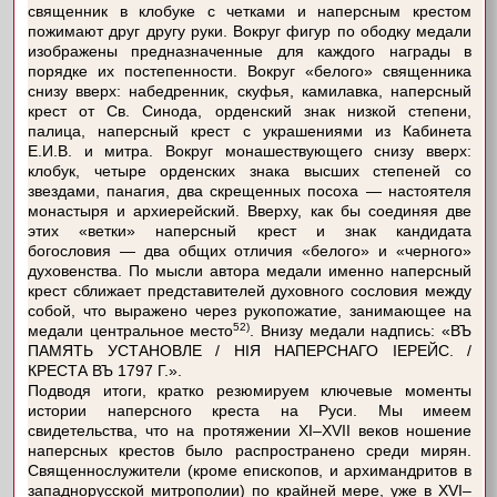
священник в клобуке с четками и наперсным крестом
пожимают друг другу руки. Вокруг фигур по ободку медали
изображены предназначенные для каждого награды в
порядке их постепенности. Вокруг «белого» священника
снизу вверх: набедренник, скуфья, камилавка, наперсный
крест от Св. Синода, орденский знак низкой степени,
палица, наперсный крест с украшениями из Кабинета
Е.И.В. и митра. Вокруг монашествующего снизу вверх:
клобук, четыре орденских знака высших степеней со
звездами, панагия, два скрещенных посоха — настоятеля
монастыря и архиерейский. Вверху, как бы соединяя две
этих «ветки» наперсный крест и знак кандидата
богословия — два общих отличия «белого» и «черного»
духовенства. По мысли автора медали именно наперсный
крест сближает представителей духовного сословия между
собой, что выражено через рукопожатие, занимающее на
52)
медали центральное место
. Внизу медали надпись: «ВЪ
ПАМЯТЬ УСТАНОВЛЕ / НIЯ НАПЕРСНАГО IЕРЕЙС. /
КРЕСТА ВЪ 1797 Г.».
Подводя итоги, кратко резюмируем ключевые моменты
истории наперсного креста на Руси. Мы имеем
свидетельства, что на протяжении XI–XVII веков ношение
наперсных крестов было распространено среди мирян.
Священнослужители (кроме епископов, и архимандритов в
западнорусской митрополии) по крайней мере, уже в XVI–