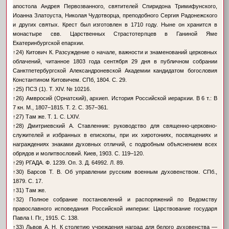
апостола Андрея Первозванного, святителей Спиридона Тримифунского,
Иоанна Златоуста, Николая Чудотворца, преподобного Сергия Радонежского
и других святых. Крест был изготовлен в 1710 году. Ныне он хранится в
монастыре свв. Царственных Страстотерпцев в Ганиной Яме
Екатеринбургской епархии.
↑
24) Китович К. Разсуждение о начале, важности и знаменований церковных
облачений, читанное 1803 года сентября 29 дня в публичном собрании
Санктпетербургской Александроневской Академии кандидатом богословия
Константином Китовичем. СПб, 1804. С. 29.
↑
25) ПСЗ (1). Т. XIV. № 10216.
↑
26) Амвросий (Орнатский), архиеп. История Российской иерархии. В 6 т.: В
7 кн. М., 1807–1815. Т. 2. С. 357–361.
↑
27) Там же. Т. 1. С. LXIV.
↑
28) Дмитриевский А. Ставленник: руководство для священно-церковно-
служителей и избранных в епископы, при их хиротониях, посвящениях и
награждениях знаками духовных отличий, с подробным объяснением всех
обрядов и молитвословий. Киев, 1903. С. 119–120.
↑
29) РГАДА. Ф. 1239. Оп. 3. Д. 64992. Л. 89.
↑
30) Барсов Т. В. Об управлении русским военным духовенством. СПб.,
1879. С. 17.
↑
31) Там же.
↑
32) Полное собрание постановлений и распоряжений по Ведомству
православного исповедания Российской империи: Царствование государя
Павла I. Пг., 1915. С. 138.
↑
33) Львов А. Н. К столетию учреждения наград для белого духовенства —