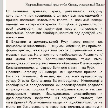
Наградной наперсный крест от Св. Синода, учрежденный Павлом I в
С течением времени, крест, дававшийся каждому
христианину при крещении, стал носиться под одеждой и
принял название нательного креста, а носимый поверх
одежды — наперсного креста. В глубокой древности, по
всей видимости, не различали кресты наперсные и
нательные. Крест мог свободно носиться под одеждой или
поверх нее.
В Византии и домонгольской Руси часто носили так
называемые энколпионы — ящички, имевшие, как правило,
форму креста, реже круга или овала с хранимыми в них
мощами святых. На энколпионе изображались Распятие и/
или икона святого. Кресты-энколпионы также были
принадлежностью торжественного облачения Императора в
Константинополе, а позднее Великого князя — на Руси.
Практика награждений наперсными крестами пришла на
Русь из Византии. Известно, что согласно придворному
уставу X века Константина Багрянородного, Император с
соблюдением определенного чинопоследования раздавал
в праздник св. пророка Илии серебряные кресты высшим
придворным чинам. Исследователь византийского и
древнерусского искусства Н.П.Кондаков считает, что
«и в Древней Руси ношение на цепях подобных крестов не
могло не быть связано с известным почетным званием и