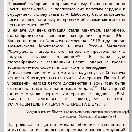
Пермской губернии, старшинами ему было запрещено
носить крест «дабы не послужило сие простым сердцам в
смущение». К слову сказать, А. Шабурову было запрещено
носить и рясу, поскольку «с древним обычаями святых отец
49)
несоответственна»
.
В начале XX века ситуация стала меняться. Например,
старообрядческий военный священник армий Юго-
Западного фронта
Поликарп Гамаюнов
в 1916 году просил
архиепископа Московского и всея России
Мелетия
(Картушина)
наградить его наперсным крестом, на что
50)
получил согласие архиерея
. В наши дни
старообрядческие священники носят наперсные кресты
восьмиконечной формы, в том числе, и наградные.
И, в заключении, можно отметить следующую любопытную
историю. К пятидесятилетию указа Императора Павла I об
учреждении наград белого духовенства в 1847 году была
51)
отчеканена памятная настольная медаль
. На лицевой
стороне медали: портрет Императора и надпись: «Б.М.
ПАВЕЛ I. ИМПЕРАТ. И САМОДЕРЖ. ВСЕРОС.
УСТАНОВИТЕЛЬ НАПЕРСНАГО КРЕСТА В 1797 Г.».
Медаль в память 50-летия со времени установления наперсного иерейск
С аукциона «Монеты и Медали» № 74
На реверсе: в центре медали «белый» священник в
камилавке и с наперсным крестом и монашествующий