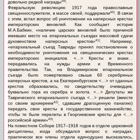
39)
довольно редкой награды
.
Февральскую революцию 1917 года православные
40)
священнослужители, в массе своей, поддержали
. В связи
с этим, встал вопрос об уничтожении на наперсных крестах
императорских вензелей. Как сообщает историк
М.А.Бабкин, «наличие царских вензелей было причиной
имевших место на епархиальных съездах массовой сдачи
41)
духовенством наперсных крестов»
. Например,
«епархиальный съезд Тавриды принял постановление о
необходимости уничтожения на священнических крестах
императорских инициалов. <…> Кресты и знаки…
передавались на нужды армии и Временного
правительства. Так, на Владимирском епархиальном
съезде было пожертвовано свыше 60 серебряных
наперсных крестов, а на Екатеринбургском <…> от сданных
крестов образовались, по свидетельству очевидцев,
буквально гора из серебра и золота. <…> Депутаты же
Таврического епархиального съезда <…> решили (вместе
42)
со своим архиереем
, сдавшим драгоценную панагию)
передать свои кресты в государственное казначейство,
чтобы те были перелиты в Георгиевские кресты для <…>
43)
российской армии»
.
На поместном Соборе 1917–1918 годов в отделе церковной
дисциплины, когда обсуждался вопрос о наградах,
практически все члены отдела единодушно высказались,