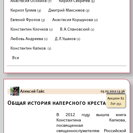
Анастасия Осокина
Кирилл Секретёв
(7)
(5)
Кирилл Гуляев
Дмитрий Максимов
(3)
(3)
Евгений Фролов
Анастасия Коршунова
(3)
(2)
Константин Клочков
В.А.Спановский
(1)
(1)
Любовь Андреева
Д.Л.Ушаков
(1)
(1)
Константин Капков
(1)
Все
Алексей Гайс
03.03.2012 13:36
Аукцион 82
Общая история наперсного креста
Лот 251
В 2012 году вышла книга
Константина Капкова,
посвященная
священнослужителям Российской