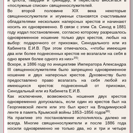
и флота, гвардии и гренадер, и перестало вноситься в
«послужные списки» священнослужителей.
Во второй половине XIX века некоторые
священнослужители и игуменьи становятся счастливыми
обладателями нескольких наперсных крестов и начинают
носить их одновременно. В связи с этим Св. Синод в 1881
году издал постановление, согласно которому разрешалось
одновременное ношение только двух крестов, любых на
выбор: подарочного от прихожан, Синодального или из
Кабинета Е.И.В. При этом отмечалось, «чтобы имеющие
два или более поднесенных крестов не возлагали на себя в
35)
одно время более одного из них»
.
Вскоре, в 1886 году по инициативе Императора Александра
III священнослужителям было запрещено одновременное
ношение и двух наперсных крестов. Духовенству было
предоставлено право возлагать на себя любой из
имеющихся крестов: поднесенный от прихожан,
Синодальный или из Кабинета Е.И.В.
Как исключение, возможность ношения двух крестов
одновременно допускалась, если один из крестов был на
Георгиевской ленте или это был крест на Владимирской
36)
ленте в память Крымской войны 1853–1856 годов
.
На практике это постановление исполнялось далеко не
всегда. Многие священнослужители и после 1886 года
носили одновременно не только два, но и три и четыре