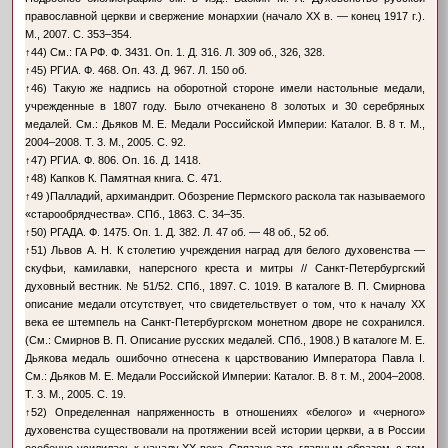
православной церкви и свержение монархии (начало XX в. — конец 1917 г.).
М., 2007. С. 353–354.
↑
44) См.: ГА РФ. Ф. 3431. Оп. 1. Д. 316. Л. 309 об., 326, 328.
↑
45) РГИА. Ф. 468. Оп. 43. Д. 967. Л. 150 об.
↑
46) Такую же надпись на оборотной стороне имели настольные медали,
учрежденные в 1807 году. Было отчеканено 8 золотых и 30 серебряных
медалей. См.: Дьяков М. Е. Медали Российской Империи: Каталог. В. 8 т. М.,
2004–2008. Т. 3. М., 2005. С. 92.
↑
47) РГИА. Ф. 806. Оп. 16. Д. 1418.
↑
48) Капков К. Памятная книга. С. 471.
↑
49 )Палладий, архимандрит. Обозрение Пермского раскола так называемого
«старообрядчества». СПб., 1863. С. 34–35.
↑
50) РГАДА. Ф. 1475. Оп. 1. Д. 382. Л. 47 об. — 48 об., 52 об.
↑
51) Львов А. Н. К столетию учреждения наград для белого духовенства —
скуфьи, камилавки, наперсного креста и митры // Санкт-Петербургский
духовный вестник. № 51/52. СПб., 1897. С. 1019. В каталоге В. П. Смирнова
описание медали отсутствует, что свидетельствует о том, что к началу XX
века ее штемпель на Санкт-Петербургском монетном дворе не сохранился.
(См.: Смирнов В. П. Описание русских медалей. СПб., 1908.) В каталоге М. Е.
Дьякова медаль ошибочно отнесена к царствованию Императора Павла I.
См.: Дьяков М. Е. Медали Российской Империи: Каталог. В. 8 т. М., 2004–2008.
Т. 3. М., 2005. С. 19.
↑
52) Определенная напряженность в отношениях «белого» и «черного»
духовенства существовали на протяжении всей истории церкви, а в России