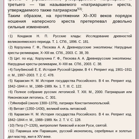
третьего — так называемого «патриаршего» креста,
53)
утверждаемого также патриархом
.
Таким образом, на протяжении XI–XXI веков порядок
ношения наперсного креста претерпевал довольно
сильные изменения.
↑
1) Кондаков Н. П. Русские клады: Исследование древностей
великокняжеского периода. Т. 1. СПб., 1896. С. 181.
↑
2) Корзухина Г. Ф., Пескова А. А. Древнерусские энколпионы: Нагрудные
кресты-реликварии, X–XIII вв. СПб., 2003. С. 38, 39.
↑
3) Цит. по изд.: Корзухина Г. Ф., Пескова А. А. Древнерусские энколпионы:
Нагрудные кресты-реликварии, X–XIII вв. СПб., 2003. С. 38.
↑
4) Голубинский Е. Е. История Русской Церкви. В 4 т. Репринт изд. 1901–1911
гг. М., 1997–2003. Т. 2. С. 478.
↑
5) Карамзин Н. М. История государства Российского. В 4 кн. Репринт изд.
1842–1844 гг. М., 1988–1989. Кн. 1. Т. III. С. 122.
↑
6) Полное собрание русских летописей. Т. XIII. М., 2000. Патриаршая или
Никоновская летопись. С. 301.
↑
7)Филофей (около 1300–1379), патриарх Константинопольский.
↑
8) Витовт (1350–1430), великий князь литовский.
↑
9) Карамзин Н. М. История государства Российского. В 4 кн. Репринт изд.
1842–1844 гг. М., 1988–1989. Кн. 2. Т. V. С. 128.
↑
10) Петр (?–1326), митрополит Киевский и всея Руси, святой.
↑
11) Парамша или Парамшин, русский иконописец, серебряных и золотых
дел мастер, жил в XIV веке.