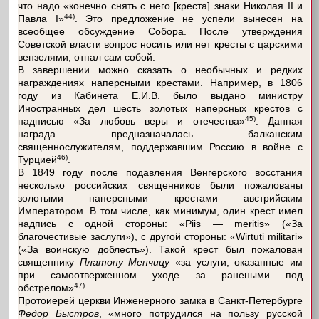
что надо «конечно снять с него [креста] знаки Николая II и
44)
Павла I»
. Это предложение не успели вынесен на
всеобщее обсуждение Собора. После утверждения
Советской власти вопрос носить или нет кресты с царскими
вензелями, отпал сам собой.
В завершении можно сказать о необычных и редких
награждениях наперсными крестами. Например, в 1806
году из Кабинета Е.И.В. было выдано министру
Иностранных дел шесть золотых наперсных крестов с
45)
надписью «За любовь веры и отечества»
. Данная
награда предназначалась балканским
священнослужителям, поддержавшим Россию в войне с
46)
Турцией
.
В 1849 году после подавления Венгерского восстания
несколько российских священников были пожалованы
золотыми наперсными крестами австрийским
Императором. В том числе, как минимум, один крест имел
надпись с одной стороны: «Piis — meritis» («За
благочестивые заслуги»), с другой стороны: «Wirtuti militari»
(«За воинскую доблесть»). Такой крест был пожалован
священнику
Платону Менчицу
«за услуги, оказанные им
при самоотверженном уходе за ранеными под
47)
обстрелом»
.
Протоиерей церкви Инженерного замка в Санкт-Петербурге
Федор Быстров
, «много потрудился на пользу русской