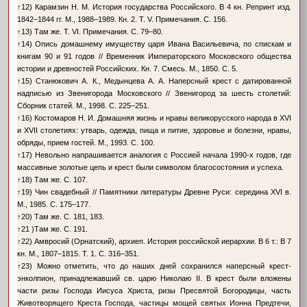
↑
12) Карамзин Н. М. История государства Российского. В 4 кн. Репринт изд.
1842–1844 гг. М., 1988–1989. Кн. 2. Т. V. Примечания. С. 156.
↑
13) Там же. Т. VI. Примечания. С. 79–80.
↑
14) Опись домашнему имуществу царя Ивана Васильевича, по спискам и
книгам 90 и 91 годов // Временник Императорского Московского общества
истории и древностей Российских. Кн. 7. Смесь. М., 1850. С. 5.
↑
15) Станюкович А. К., Медынцева А. А. Наперсный крест с датированной
надписью из Звенигорода Московского // Звенигород за шесть столетий:
Сборник статей. М., 1998. С. 225–251.
↑
16) Костомаров Н. И. Домашняя жизнь и нравы великорусского народа в XVI
и XVII столетиях: утварь, одежда, пища и питие, здоровье и болезни, нравы,
обряды, прием гостей. М., 1993. С. 100.
↑
17) Невольно напрашивается аналогия с Россией начала 1990-х годов, где
массивные золотые цепь и крест были символом благосостояния и успеха.
↑
18) Там же. С. 107.
↑
19) Чин свадебный // Памятники литературы Древне Руси: середина XVI в.
М., 1985. С. 175–177.
↑
20) Там же. С. 181, 183.
↑
21 )Там же. С. 191.
↑
22) Амвросий (Орнатский), архиеп. История российской иерархии. В 6 т.: В 7
кн. М., 1807–1815. Т. 1. С. 316–351.
↑
23) Можно отметить, что до наших дней сохранился наперсный крест-
энколпион, принадлежавший св. царю Николаю II. В крест были вложены
части ризы Господа Иисуса Христа, ризы Пресвятой Богородицы, часть
Животворящего Креста Господа, частицы мощей святых Ионна Предтечи,