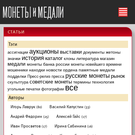
ś
cтатьи
Тэги
аукционы
выставки
документы
жетоны
ассигнации
история
каталог
значки
литература
клоны
магазин
медали
монеты банка россии
монеты новейшего времени
находки
новости
ордена
памятные медали
мошенники
русские монеты
рынок
подделки
Пресс-релиз
пресса
советские монеты
термины
технология
скульптура
все
угольные печатки
фотографии
Авторы
Игорь Лаврук
Василий Капустин
(80)
(33)
Андрей Федорин
Алексей Гайс
(25)
(17)
Иван Просветов
Ирина Сабинина
(17)
(16)