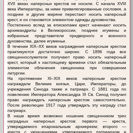
XVII веках наперсных крестов не носили. С начала XVIII
века Императоры, за ними привилегированные сословия, а
позднее и другие миряне перестают носить наперсный
крест, и он становится элементом одежды духовенства.
Постепенно вслед за епископами крест начинают носить
архимандриты в Великороссии, позднее игумены и
избранные представители придворного и военного
духовенства, далее игуменьи.
В течении XIX–XX веков награждения наперсным крестом
практикуются достаточно широко. С 1896 года все
священнослужители получают право носить наперсный
крест, который к настоящему времени стал обязательным
элементом облачения священника при совершении
литургии.
На протяжении XI–XIX веков наперсным крестом
награждали Великие князья, Цари, Императоры, до
учреждения Синода также и патриарх. С 1881 года по
повелению Императора Александра III Св. Синод получил
право награждать наперсным крестом самостоятельно.
После революции 1917 года утверждать эту награду стал
патриарх.
В наше время возможно ношение священником трех
наградных наперсных крестов: первого — креста,
утверждаемого епархиальным архиереем; второго —
креста с украшениями, утверждаемого патриархом и