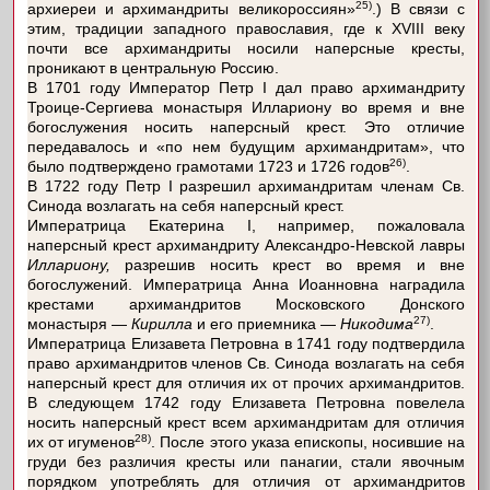
25)
архиереи и архимандриты великороссиян»
.) В связи с
этим, традиции западного православия, где к XVIII веку
почти все архимандриты носили наперсные кресты,
проникают в центральную Россию.
В 1701 году Император Петр I дал право архимандриту
Троице-Сергиева монастыря Иллариону во время и вне
богослужения носить наперсный крест. Это отличие
передавалось и «по нем будущим архимандритам», что
26)
было подтверждено грамотами 1723 и 1726 годов
.
В 1722 году Петр I разрешил архимандритам членам Св.
Синода возлагать на себя наперсный крест.
Императрица Екатерина I, например, пожаловала
наперсный крест архимандриту Александро-Невской лавры
Иллариону,
разрешив носить крест во время и вне
богослужений. Императрица Анна Иоанновна наградила
крестами архимандритов Московского Донского
27)
монастыря —
Кирилла
и его приемника —
Никодима
.
Императрица Елизавета Петровна в 1741 году подтвердила
право архимандритов членов Св. Синода возлагать на себя
наперсный крест для отличия их от прочих архимандритов.
В следующем 1742 году Елизавета Петровна повелела
носить наперсный крест всем архимандритам для отличия
28)
их от игуменов
. После этого указа епископы, носившие на
груди без различия кресты или панагии, стали явочным
порядком употреблять для отличия от архимандритов