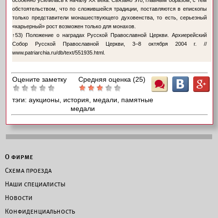
особенно усилилась к началу XX века. Связано это, главным образом, с тем
обстоятельством, что по сложившейся традиции, поставляются в епископы
только представители монашествующего духовенства, то есть, серьезный
«карьерный» рост возможен только для монахов.
↑
53) Положение о наградах Русской Православной Церкви. Архиерейский
Собор Русской Православной Церкви, 3–8 октября 2004 г. //
www.patriarchia.ru/db/text/551935.html
.
Оцените заметку
Средняя оценка (
25
)
Ш
B
G
тэги:
аукционы, история, медали, памятные
медали
О фирме
Схема проезда
Наши специалисты
Новости
Конфиденциальность