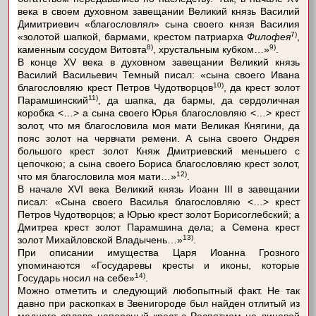
века в своем духовном завещании Великий князь Василий
Димитриевич «благословлял» сына своего князя Василия
7)
«золотой шапкой, бармами, крестом патриарха
Филофея
,
8)
9)
каменным сосудом Витовта
, хрустальным кубком…»
.
В конце XV века в духовном завещании Великий князь
Василий Васильевич Темный писал: «сына своего Ивана
10)
благословляю крест Петров Чудотворцов
, да крест золот
11)
Парамшинский
, да шапка, да бармы, да сердоличная
коробка <…> а сына своего Юрья благословляю <…> крест
золот, что мя благословила моя мати Великая Княгини, да
пояс золот на червчати ремени. А сына своего Ондрея
большого крест золот Княж Дмитриевский меньшего с
цепочкою; а сына своего Бориса благословляю крест золот,
12)
что мя благословила моя мати…»
.
В начале XVI века Великий князь Иоанн III в завещании
писал: «Сына своего Василья благословляю <…> крест
Петров Чудотворцов; а Юрью крест золот Борисоглебский; а
Дмитреа крест золот Парамшина дела; а Семена крест
13)
золот Михайловской Владычень…»
.
При описании имущества Царя Иоанна Грозного
упоминаются «Государевы кресты и иконы, которые
14)
Государь носил на себе»
.
Можно отметить и следующий любопытный факт. Не так
давно при раскопках в Звенигороде был найден отлитый из