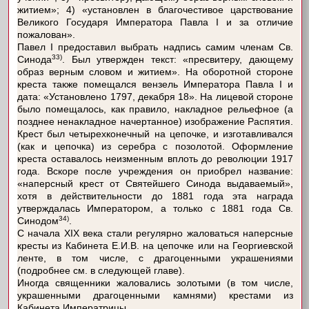
житием»; 4) «установлен в благочестивое царствование
Великого Государя Императора Павла I и за отличие
пожалован».
Павел I предоставил выбрать надпись самим членам Св.
33)
Синода
. Был утвержден текст: «пресвитеру, дающему
образ верным словом и житием». На оборотной стороне
креста также помещался вензель Императора Павла I и
дата: «Установлено 1797, декабря 18». На лицевой стороне
было помещалось, как правило, накладное рельефное (а
позднее ненакладное начертанное) изображение Распятия.
Крест был четырехконечный на цепочке, и изготавливался
(как и цепочка) из серебра с позолотой. Оформление
креста оставалось неизменным вплоть до революции 1917
года. Вскоре после учреждения он приобрел название:
«наперсный крест от Святейшего Синода выдаваемый»,
хотя в действительности до 1881 года эта награда
утверждалась Императором, а только с 1881 года Св.
34)
Синодом
.
С начала XIX века стали регулярно жаловаться наперсные
кресты из Кабинета Е.И.В. на цепочке или на Георгиевской
ленте, в том числе, с драгоценными украшениями
(подробнее см. в следующей главе).
Иногда священники жаловались золотыми (в том числе,
украшенными драгоценными камнями) крестами из
Кабинета Императрицы.