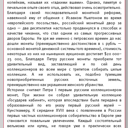
копейкам, называя их «гадкими вшами». Однако, памятуя о
печальном опыте своего отца, действовал очень осмотрительно.
Благодаря своей последовательной монетной реформе,
навеянной ему от общения с Исааком Ньютоном во время
«европейского посольства», российский монетный двор за
одно — два десятилетия настолько продвинулся в способах и
качестве чеканки, что стал одним из самых прогрессивных
дворов Европы. Не зря же именно с петровских времен до нас
дошли монеты (преимущественно достоинством в 1 рубль —
основной монетой денежной системы того времени), стоимость
некоторых из них на нынешних аукционах достигает $20 000–
25 000, Благодаря Петру русские монеты приобрели тот
удивительный вид, заставляющий и по сей день
коллекционеров во всем мире с трепетом собирать целые
коллекции. А не использовать их, подобно туземцам
новоприобретенных русских восточных земель,
преимущественно как украшение женского убранства.
Историки считают Петра I первым русским коллекционером
монет, При жизни он собрал удивительную коллекцию
«Государев кабинет», которая впоследствии была передана в
образованный по его указу первый русский музей —
Кунсткамеру, К середине XVIII века с появлением в России
первых частных коллекционеров собирательство в Европе уже
становится повальным увлечением. Каждый состоятельный
вельможа или купец, не говоря уже о практически всех