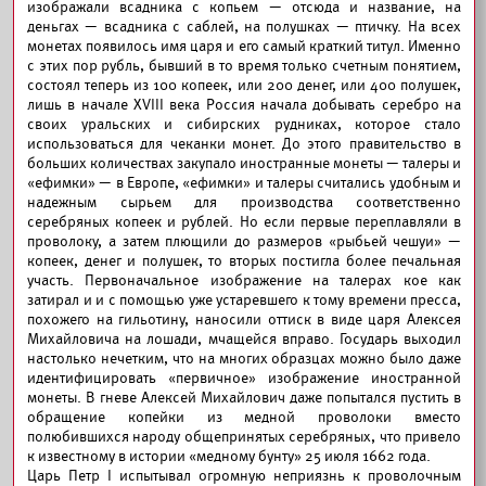
изображали всадника с копьем — отсюда и название, на
деньгах — всадника с саблей, на полушках — птичку. На всех
монетах появилось имя царя и его самый краткий титул. Именно
с этих пор рубль, бывший в то время только счетным понятием,
состоял теперь из 100 копеек, или 200 денег, или 400 полушек,
лишь в начале XVIII века Россия начала добывать серебро на
своих уральских и сибирских рудниках, которое стало
использоваться для чеканки монет. До этого правительство в
больших количествах закупало иностранные монеты — талеры и
«ефимки» — в Европе, «ефимки» и талеры считались удобным и
надежным сырьем для производства соответственно
серебряных копеек и рублей. Но если первые переплавляли в
проволоку, а затем плющили до размеров «рыбьей чешуи» —
копеек, денег и полушек, то вторых постигла более печальная
участь. Первоначальное изображение на талерах кое как
затирал и и с помощью уже устаревшего к тому времени пресса,
похожего на гильотину, наносили оттиск в виде царя Алексея
Михайловича на лошади, мчащейся вправо. Государь выходил
настолько нечетким, что на многих образцах можно было даже
идентифицировать «первичное» изображение иностранной
монеты. В гневе Алексей Михайлович даже попытался пустить в
обращение копейки из медной проволоки вместо
полюбившихся народу общепринятых серебряных, что привело
к известному в истории «медному бунту» 25 июля 1662 года.
Царь Петр I испытывал огромную неприязнь к проволочным