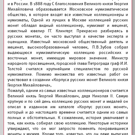
и в России. В 1888 году С благословения Великого князя Георгия
Михайловича образовывается Московское нумизматическое
общество, в которое входят все известные коллекционеры и
нумизматы, Одной из лучших в Москве коллекцией русских
монет обладал видный коллекционер, нумизмат и меценат,
известный ювелир ГГ. Клингерт. Прекрасно разбираясь в
русских монетах, он часто выступал а качестве эксперта и
оценщика. Известный московский общественный деятель и
меценат, высокообразованный человек, П.В.Зубов собрал
выдающуюся нумизматическую коллекцию российских и
восточных монет, имеющую мировое значение. Министр
народного просвещения, городской глава Петрограда граф И.И.
Толстой считался крупнейшим специалистом по русской
нумизматике. Помимо множества его известных работ он
участвовал в создании «Корпуса русских монет Великого князя
Георгия Михайловича»,
Пожалуй, одним из самых из­вестных коллекционеров считается
Великий князь Георгий Михайлович, дядя Николая II. Самую
крупную и по сей день коллекцию русских монет и медалей он
описал в изданном им каталоге «Корпус русских монет»,
который и до настоящего времени считается одним из самых
полных и обстоятельных. К сожалению, история умалчивает о
том, как князь собирал свою коллекцию. Некоторые историки
утверждают, что он мог запросто поменять понравившиеся
монеты у музеев. Кроме того, известно, что он даже выпускал