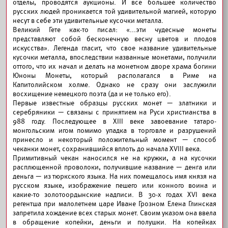
отделы, проводятся аукционы. И все большее количество
русских людей проникается той удивительной магией, которую
несут в себе эти удивительные кусочки металла.
Великий Гете как-то писал: «...эти чудесные монеты
представляют собой бесконечную весну цветов и плодов
искусства». Легенда гласит, что свое название удивительные
кусочки металла, впоследствии названные монетами, получили
оттого, что их начал и делать на монетном дворе храма богини
Юноны Монеты, который располагался в Риме на
Капитолийском холме. Однако не сразу они заслужили
восхищение немецкого поэта (да и не только его).
Первые известные образцы русских монет — златники и
серебряники — связаны с принятием на Руси христианства в
988 году. Последующее в XIII веке завоевание татаро-
монгольским игом помимо упадка в торговле и разрушений
принесло и некоторый положительный момент — способ
чеканки монет, сохранившийся вплоть до начала XVIII века.
Примитивный чекан наносился не на кружки, а на кусочки
расплющенной проволоки, получившие название — денга или
деньга — из тюркского языка. На них помещалось имя князя на
русском языке, изображение пешего или конного воина и
какие-то золотоордынские надписи. В 30-х годах XVI века
регентша при малолетнем царе Иване Грозном Елена Глинская
запретила хождение всех старых монет. Своим указом она ввела
в обращение копейки, деньги и полушки. На копейках