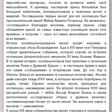
европейских монархах, почитал за должное иметь свой
мюнцкабинет. К примеру, наследный принц Вильгельм был
большим любителем, коллекционером и знатоком монет и
медалей. Поставщиком первых монет для его коллекции был
проницательный еврей Мейер Амшель Ротшильд. Их мезальянс,
состоявшийся благодаря монетам, первому принес славу
обладателя одной из самых известных коллекций монет того
времени, а второму — одно из самых величайших состояний
всех времен...
Истоки коллекционирования монет уходят корнями в
итальянскую эпоху Возрождения. Еще в XIV веке поэт Петрарка
собрал удивительное собрание, которое совсем не уступала
коллекции флорентийского мецената XV века Козимо Медичи.
В то время интерес коллекционеров был прикован к античным
монетам Рима и Древней Греции — в настоящее время в мире
это самая «собираемая» и популярная тема. До сих пор в
Италии, Греции их выкапывают в огромных количествах. Иногда
даже находят клады XVIII века, в которых монеты подобраны по
годам, типам. Однако количество монет, пригодных для
коллекции, неизмеримо мало. Во второй половине XVIII века
австрийский ученый — аббат Иосиф Иларий Эккель в своем
многотомном исследовании «Наука о древних монетах»
систематизировал более 70 тысяч монет. Так возникла наука о
монетах — нумизматика.
К концу XIX века собирательства монет становится популярным