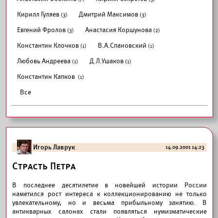
Кирилл Гуляев
Дмитрий Максимов
(3)
(3)
Евгений Фролов
Анастасия Коршунова
(3)
(2)
Константин Клочков
В.А.Спановский
(1)
(1)
Любовь Андреева
Д.Л.Ушаков
(1)
(1)
Константин Капков
(1)
Все
Игорь Лаврук
14.09.2001 14:23
Страсть Петра
В последнее десятилетие в новейшей истории России
наметился рост интереса к коллекционированию не только
увлекательному, но и весьма прибыльному занятию. В
антикварных салонах стали появляться нумизматические