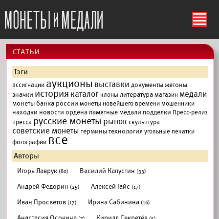
ś
cтатьи
Тэги
аукционы
выставки
документы
жетоны
ассигнации
история
каталог
медали
значки
литература
клоны
магазин
монеты банка россии
монеты новейшего времени
мошенники
находки
новости
ордена
памятные медали
подделки
Пресс-релиз
русские монеты
рынок
пресса
скульптура
советские монеты
термины
технология
угольные печатки
все
фотографии
Авторы
Игорь Лаврук
Василий Капустин
(80)
(33)
Андрей Федорин
Алексей Гайс
(25)
(17)
Иван Просветов
Ирина Сабинина
(17)
(16)
Анастасия Осокина
Кирилл Секретёв
(7)
(5)