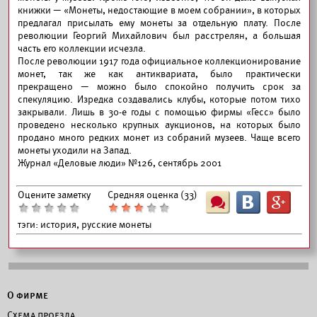
книжки — «Монеты, недостающие в моем собрании», в которых
предлагал присылать ему монеты за отдельную плату. После
революции Георгий Михайлович был расстрелян, а большая
часть его коллекции исчезла.
После революции 1917 года официальное коллекционирование
монет, так же как антиквариата, было практически
прекращено — можно было спокойно получить срок за
спекуляцию. Изредка создавались клубы, которые потом тихо
закрывали. Лишь в 30-е годы с помощью фирмы «Гесс» было
проведено несколько крупных аукционов, на которых было
продано много редких монет из собраний музеев. Чаще всего
монеты уходили на Запад.
Журнал «Деловые люди» №126, сентябрь 2001
Оцените заметку
Средняя оценка (
33
)
Ш
B
G
тэги:
история, русские монеты
О фирме
Схема проезда