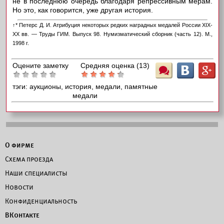
не в последнюю очередь благодаря репрессивным мерам.
Но это, как говорится, уже другая история.
↑
* Петерс Д. И. Атрибуция некоторых редких наградных медалей России XIX-
XX вв. — Труды ГИМ. Выпуск 98. Нумизматический сборник (часть 12). М.,
1998 г.
Оцените заметку
Средняя оценка (
13
)
Ш
B
G
тэги:
аукционы, история, медали, памятные
медали
О фирме
Схема проезда
Наши специалисты
Новости
Конфиденциальность
ВКонтакте