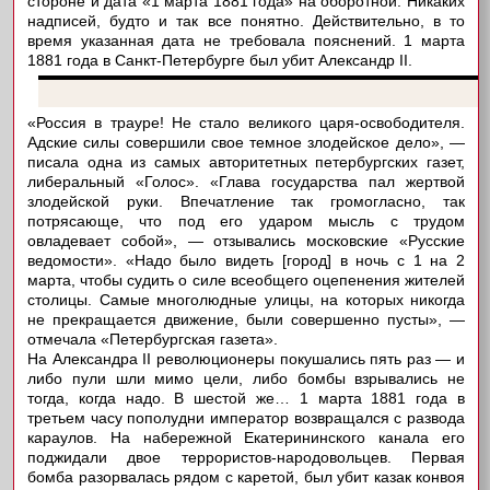
стороне и дата «1 марта 1881 года» на оборотной. Никаких
надписей, будто и так все понятно. Действительно, в то
время указанная дата не требовала пояснений. 1 марта
1881 года в Санкт-Петербурге был убит Александр II.
«Россия в трауре! Не стало великого царя-освободителя.
Адские силы совершили свое темное злодейское дело», —
писала одна из самых авторитетных петербургских газет,
либеральный «Голос». «Глава государства пал жертвой
злодейской руки. Впечатление так громогласно, так
потрясающе, что под его ударом мысль с трудом
овладевает собой», — отзывались московские «Русские
ведомости». «Надо было видеть [город] в ночь с 1 на 2
марта, чтобы судить о силе всеобщего оцепенения жителей
столицы. Самые многолюдные улицы, на которых никогда
не прекращается движение, были совершенно пусты», —
отмечала «Петербургская газета».
На Александра II революционеры покушались пять раз — и
либо пули шли мимо цели, либо бомбы взрывались не
тогда, когда надо. В шестой же… 1 марта 1881 года в
третьем часу пополудни император возвращался с развода
караулов. На набережной Екатерининского канала его
поджидали двое террористов-народовольцев. Первая
бомба разорвалась рядом с каретой, был убит казак конвоя