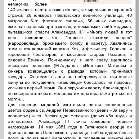
Невского
немногим более
140 человек: шесть казаков конвоя, четырех чинов охранной
стражи, 26 юнкеров Павловского военного училища, 48
матросов 8-го флотского экипажа, 56 иных очевидцев,
включая раненых при взрывах, и нескольких лейб-медиков,
*)
пытавшихся спасти Александра II.
«Много людей в тот
день говорили, что "первые схватили злодея"
[народовольца, бросившего бомбу в карету]. Хвалились
этим и жандармский капитан Кох, и фельдшер Горохов, и
городовой Несговоров, и мостовой сторож Назаров, и
рядовой Евченко. По-видимому, в него сразу вцепилось
несколько человек» (М.Алданов, «Истоки»). Матросы и
юнкера возвращались с развода, который принимал
государь. Флотские вышли на набережную за считанные
минуты до покушения, «павловцы» бросились на помощь,
услышав первый взрыв. Они окружили карету Александра II,
но воспрепятствовать желанию императора осмотреться не
могли…
Для ношения медалей изготовили ленты соединенных
цветов ордена св. Андрея Первозванного (девиз «За веру и
верность») и св. Александра Невского (девиз «За труды и
отечество»). Александр III лично совершил первые
награждения. 14 мая 1881 года в Гатчинском дворце он
принял юнкеров Павловского училища, поблагодарил их за
помощь почившему императору в последние минуты его