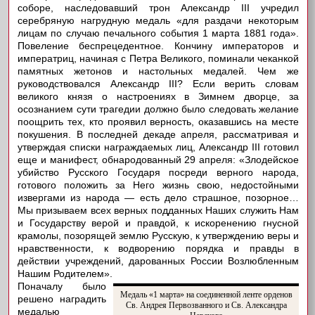
соборе, наследовавший трон Александр III учредил
серебряную нагрудную медаль «для раздачи некоторым
лицам по случаю печального события 1 марта 1881 года».
Повеление беспрецедентное. Кончину императоров и
императриц, начиная с Петра Великого, поминали чеканкой
памятных жетонов и настольных медалей. Чем же
руководствовался Александр III? Если верить словам
великого князя о настроениях в Зимнем дворце, за
осознанием сути трагедии должно было следовать желание
поощрить тех, кто проявил верность, оказавшись на месте
покушения. В последней декаде апреля, рассматривая и
утверждая списки награждаемых лиц, Александр III готовил
еще и манифест, обнародованный 29 апреля: «Злодейское
убийство Русского Государя посреди верного народа,
готового положить за Него жизнь свою, недостойными
извергами из народа — есть дело страшное, позорное…
Мы призываем всех верных подданных Наших служить Нам
и Государству верой и правдой, к искоренению гнусной
крамолы, позорящей землю Русскую, к утверждению веры и
нравственности, к водворению порядка и правды в
действии учреждений, дарованных России Возлюбленным
Нашим Родителем».
Поначалу было
Медаль «1 марта» на соединенной ленте орденов
решено наградить
Св. Андрея Первозванного и Св. Александра
медалью