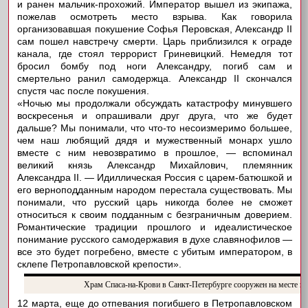
и ранен мальчик-прохожий. Император вышел из экипажа,
пожелав осмотреть место взрыва. Как говорила
организовавшая покушение Софья Перовская, Александр II
сам пошел навстречу смерти. Царь приблизился к ограде
канала, где стоял террорист Гриневицкий. Немедля тот
бросил бомбу под ноги Александру, погиб сам и
смертельно ранил самодержца. Александр II скончался
спустя час после покушения.
«Ночью мы продолжали обсуждать катастрофу минувшего
воскресенья и опрашивали друг друга, что же будет
дальше? Мы понимали, что что-то несоизмеримо большее,
чем наш любящий дядя и мужественный монарх ушло
вместе с ним невозвратимо в прошлое, — вспоминал
великий князь Александр Михайлович, племянник
Александра II. — Идиллическая Россия с царем-батюшкой и
его верноподданным народом перестала существовать. Мы
понимали, что русский царь никогда более не сможет
относиться к своим подданным с безграничным доверием.
Романтические традиции прошлого и идеалистическое
понимание русского самодержавия в духе славянофилов —
все это будет погребено, вместе с убитым императором, в
склепе Петропавловской крепости».
Храм Спаса-на-Крови в Санкт-Петербурге сооружен на месте п
12 марта, еще до отпевания погибшего в Петропавловском