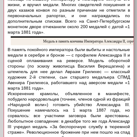
жизни, и вручил медали. Многих свидетелей покушения и
двух казаков конвоя по разным причинам не отметили в
первоначальных рапортах, и они награждались по
дополнительным спискам. Всего на Санкт-Петербургском
монетном дворе отчеканили около 200 медалей с датой «1
марта 1881 года».
Медаль в память кончины Императора Александра II, сереб
В память покойного императора были выбиты и настольные
медали в серебре и бронзе — с профилем Александра II и
сценой оплакивания на реверсе. Модель оборотной
стороны (по эскизу живописца Василия Верещагина) и
штемпель для нее делал Авраам Грилихес — классный
художник 2-й степени, сын старшего медальера СПМД
Авенира Грилихеса, работавшего над аверсом медали «1
марта 1881 года».
Искоренение крамолы, объявленное в манифесте,
побудило народовольцев (точнее, членов одной из фракций
«Народной воли») готовить убийство Александра III.
Покушение намечалось на 1 марта 1887 года, но
сорвалось: все участники заговора были арестованы.
Любопытное совпадение: в декабре того же года Александр
III учредил медаль «За беспорочную службу в тюремной
страже». Революционное брожение при нем пошло на спад