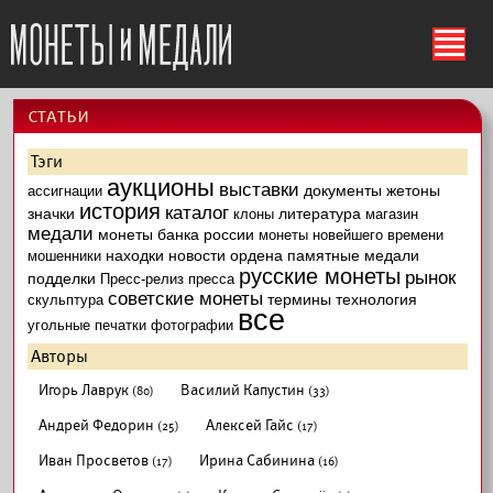
ś
cтатьи
Тэги
аукционы
выставки
документы
жетоны
ассигнации
история
каталог
значки
литература
клоны
магазин
медали
монеты банка россии
монеты новейшего времени
находки
новости
ордена
памятные медали
мошенники
русские монеты
рынок
подделки
Пресс-релиз
пресса
советские монеты
термины
технология
скульптура
все
угольные печатки
фотографии
Авторы
Игорь Лаврук
Василий Капустин
(80)
(33)
Андрей Федорин
Алексей Гайс
(25)
(17)
Иван Просветов
Ирина Сабинина
(17)
(16)