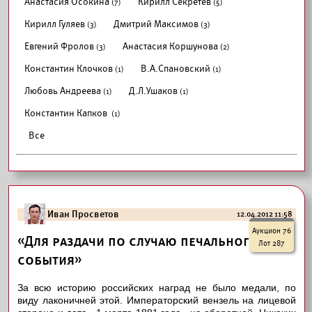
Анастасия Осокина
Кирилл Секретёв
(7)
(5)
Кирилл Гуляев
Дмитрий Максимов
(3)
(3)
Евгений Фролов
Анастасия Коршунова
(3)
(2)
Константин Клочков
В.А.Спановский
(1)
(1)
Любовь Андреева
Д.Л.Ушаков
(1)
(1)
Константин Капков
(1)
Все
Иван Просветов
12.04.2012 11:58
Аукцион 76
«Для раздачи по случаю печального
Лот 287
события»
За всю историю российских наград не было медали, по
виду лаконичней этой. Императорский вензель на лицевой