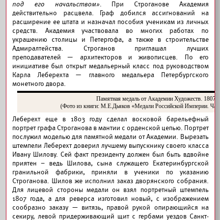
под его начальством»
. При Строганове Академия
действительно расцвела. Граф добился ассигнований на
расширение ее штата и назначал пособия ученикам из личных
средств. Академия участвовала во многих работах по
украшению столицы и Петергофа, а также в строительстве
Адмиралтейства. Строганов приглашал лучших
преподавателей — архитекторов и живописцев. По его
инициативе был открыт медальерный класс под руководством
Карла Леберехта — главного медальера Петербургского
монетного двора.
Памятная медаль от Академии Художеств. 1807 г
(Фото из книги: М.Е.Дьяков «Медали Российской Империи. Част
Леберехт еще в 1803 году сделал восковой барельефный
портрет графа Строганова в мантии с орденской цепью. Портрет
послужил моделью для памятной медали от Академии. Вырезать
штемпели Леберехт доверил лучшему выпускнику своего класса
Ивану Шилову. Сей факт президенту должен был быть вдвойне
приятен – ведь Шилова, сына служащего Екатеринбургской
гранильной фабрики, приняли в ученики по указанию
Строганова. Шилов же исполнил заказ дворянского собрания.
Для лицевой стороны медали он взял портретный штемпель
1807 года, а для реверса изготовил новый, с изображением
сообразно заказу — витязь, правой рукой опирающийся на
секиру, левой придерживающий щит с гербами уездов Санкт-