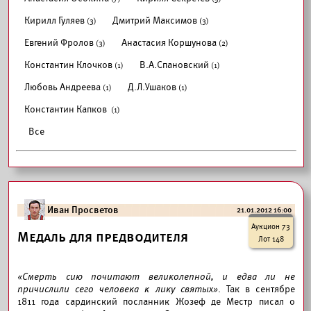
Кирилл Гуляев
Дмитрий Максимов
(3)
(3)
Евгений Фролов
Анастасия Коршунова
(3)
(2)
Константин Клочков
В.А.Спановский
(1)
(1)
Любовь Андреева
Д.Л.Ушаков
(1)
(1)
Константин Капков
(1)
Все
Иван Просветов
21.01.2012 16:00
Аукцион 73
Медаль для предводителя
Лот 148
«Смерть сию почитают великолепной, и едва ли не
причислили сего человека к лику святых»
. Так в сентябре
1811 года сардинский посланник Жозеф де Местр писал о