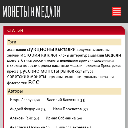
ś
cтатьи
Тэги
аукционы
выставки
документы
жетоны
ассигнации
история
каталог
медали
значки
литература
клоны
магазин
монеты банка россии
монеты новейшего времени
мошенники
находки
новости
ордена
памятные медали
подделки
Пресс-релиз
русские монеты
рынок
пресса
скульптура
советские монеты
термины
технология
угольные печатки
все
фотографии
Авторы
Игорь Лаврук
Василий Капустин
(80)
(33)
Андрей Федорин
Иван Просветов
(25)
(17)
Алексей Гайс
Ирина Сабинина
(17)
(16)
Анастасия Осокина
Кирилл Секретёв
(7)
(5)