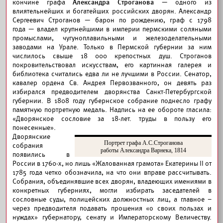
кончине графа
Александра Строганова
— одного из
влиятельнейших и богатейших российских дворян. Александр
Сергеевич Строганов — барон по рождению, граф с 1798
года — владел крупнейшими в империи пермскими соляными
промыслами, чугуноплавильными и железоделательными
заводами на Урале. Только в Пермской губернии за ним
числилось свыше 18 000 крепостных душ. Строганов
покровительствовал искусствам, его картинная галерея и
библиотека считались едва ли не лучшими в России. Сенатор,
кавалер ордена Св. Андрея Первозванного, он девять раз
избирался предводителем дворянства Санкт-Петербургской
губернии. В 1808 году губернское собрание поднесло графу
памятную портретную медаль. Надпись на ее обороте гласила:
«Дворянское сословие за 18-лет. труды в пользу его
понесенные».
Дворянские
Портрет графа А.С.Строганова
собрания
работы Александра Варнека, 1814
появились в
России в 1760-х, но лишь «Жалованная грамота» Екатерины II от
1785 года четко обозначила, на что они вправе рассчитывать.
Собрания, объединявшие всех дворян, владеющих имениями в
конкретных губерниях, могли избирать заседателей в
сословные суды, полицейских должностных лиц, а главное –
через предводителя подавать прошения «о своих пользах и
нуждах» губернатору, сенату и Императорскому Величеству.