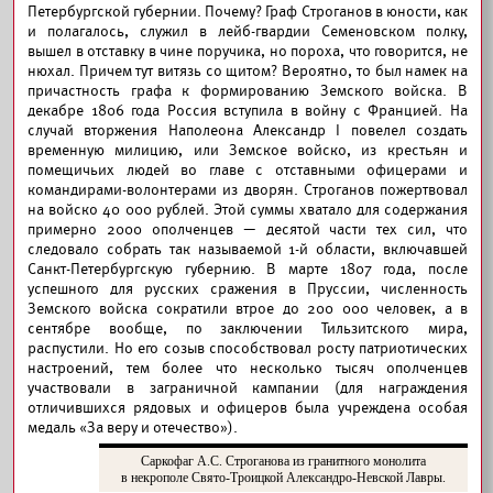
Петербургской губернии. Почему? Граф Строганов в юности, как
и полагалось, служил в лейб-гвардии Семеновском полку,
вышел в отставку в чине поручика, но пороха, что говорится, не
нюхал. Причем тут витязь со щитом? Вероятно, то был намек на
причастность графа к формированию Земского войска. В
декабре 1806 года Россия вступила в войну с Францией. На
случай вторжения Наполеона Александр I повелел создать
временную милицию, или Земское войско, из крестьян и
помещичьих людей во главе с отставными офицерами и
командирами-волонтерами из дворян. Строганов пожертвовал
на войско 40 000 рублей. Этой суммы хватало для содержания
примерно 2000 ополченцев — десятой части тех сил, что
следовало собрать так называемой 1-й области, включавшей
Санкт-Петербургскую губернию. В марте 1807 года, после
успешного для русских сражения в Пруссии, численность
Земского войска сократили втрое до 200 000 человек, а в
сентябре вообще, по заключении Тильзитского мира,
распустили. Но его созыв способствовал росту патриотических
настроений, тем более что несколько тысяч ополченцев
участвовали в заграничной кампании (для награждения
отличившихся рядовых и офицеров была учреждена особая
медаль «За веру и отечество»).
Саркофаг А.С. Строганова из гранитного монолита
в некрополе Свято-Троицкой Александро-Невской Лавры.