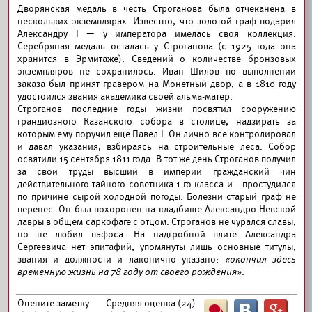
Дворянская медаль в честь Строганова была отчеканена в
нескольких экземплярах. Известно, что золотой граф подарил
Александру I — у императора имелась своя коллекция.
Серебряная медаль осталась у Строганова (с 1925 года она
хранится в Эрмитаже). Сведений о количестве бронзовых
экземпляров не сохранилось. Иван Шилов по выполнении
заказа был принят гравером на Монетный двор, а в 1810 году
удостоился звания академика своей альма-матер.
Строганов последние годы жизни посвятил сооружению
грандиозного Казанского собора в столице, надзирать за
которым ему поручил еще Павел I. Он лично все контролировал
и давал указания, взбираясь на строительные леса. Собор
освятили 15 сентября 1811 года. В тот же день Строганов получил
за свои труды высший в империи гражданский чин
действительного тайного советника 1-го класса и… простудился
по причине сырой холодной погоды. Болезни старый граф не
перенес. Он был похоронен на кладбище Александро-Невской
лавры в общем саркофаге с отцом. Строганов не чурался славы,
но не любил пафоса. На надгробной плите Александра
Сергеевича нет эпитафий, упомянуты лишь основные титулы,
звания и должности и лаконично указано:
«окончил здесь
временную жизнь на 78 году от своего рождения»
.
Оцените заметку
Средняя оценка (
24
)
Ш
B
G