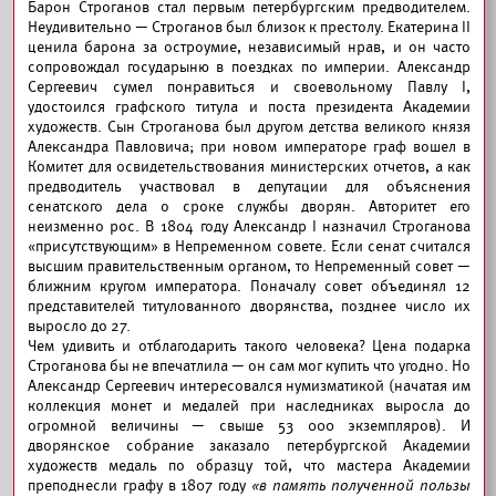
Барон Строганов стал первым петербургским предводителем.
Неудивительно — Строганов был близок к престолу. Екатерина II
ценила барона за остроумие, независимый нрав, и он часто
сопровождал государыню в поездках по империи. Александр
Сергеевич сумел понравиться и своевольному Павлу I,
удостоился графского титула и поста президента Академии
художеств. Сын Строганова был другом детства великого князя
Александра Павловича; при новом императоре граф вошел в
Комитет для освидетельствования министерских отчетов, а как
предводитель участвовал в депутации для объяснения
сенатского дела о сроке службы дворян. Авторитет его
неизменно рос. В 1804 году Александр I назначил Строганова
«присутствующим» в Непременном совете. Если сенат считался
высшим правительственным органом, то Непременный совет —
ближним кругом императора. Поначалу совет объединял 12
представителей титулованного дворянства, позднее число их
выросло до 27.
Чем удивить и отблагодарить такого человека? Цена подарка
Строганова бы не впечатлила — он сам мог купить что угодно. Но
Александр Сергеевич интересовался нумизматикой (начатая им
коллекция монет и медалей при наследниках выросла до
огромной величины — свыше 53 000 экземпляров). И
дворянское собрание заказало петербургской Академии
художеств медаль по образцу той, что мастера Академии
преподнесли графу в 1807 году
«в память полученной пользы