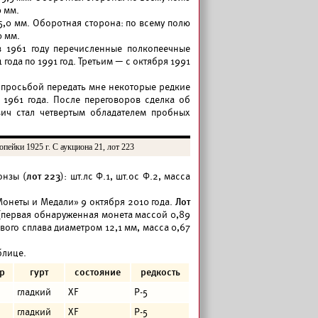
0 мм.
5,0 мм. Оборотная сторона: по всему полю
0 мм.
 1961 году перечисленные полкопеечные
года по 1991 год. Третьим — с октября 1991
 просьбой передать мне некоторые редкие
1961 года. После переговоров сделка об
ич стал четвертым обладателем пробных
пейки 1925 г. С аукциона 21, лот 223
онзы (
лот 223
): шт.лс Ф.1, шт.ос Ф.2, масса
онеты и Медали» 9 октября 2010 года.
Лот
 (первая обнаруженная монета массой 0,89
ого сплава диаметром 12,1 мм, масса 0,67
блице.
р
гурт
состояние
редкость
гладкий
XF
P-5
гладкий
XF
P-5