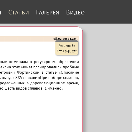
и
Статьи
Галерея
Видео
08.02.2012 14:03
Аукцион 82
Лоты 465, 472
ечные номиналы в регулярном обращении
а чекана этих монет планировались пробные
Петрович Фортинский в статье «Описание
я, выпуск XXV» писал: «При выборе сплавов,
 предложенных в дореволюционное время,
о шесть видов сплавов, а именно: