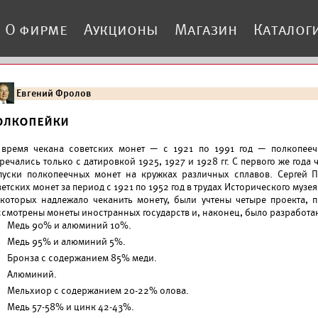
О фирме
Аукционы
Магазин
Каталог
Евгений Фролов
олкопейки
 время чекана советских монет — с 1921 по 1991 год — полкопе
речались только с датировкой 1925, 1927 и 1928 гг. С первого же год
пуски полкопеечных монет на кружках различных сплавов. Сергей 
етских монет за период с 1921 по 1952 год в трудах Исторического музе
 которых надлежало чеканить монету, были учтены четыре проекта,
ссмотрены монеты иностранных государств и, наконец, было разработан
Медь 90% и алюминий 10%.
Медь 95% и алюминий 5%.
Бронза с содержанием 85% меди.
Алюминий.
Мельхиор с содержанием 20-22% олова.
Медь 57-58% и цинк 42-43%.