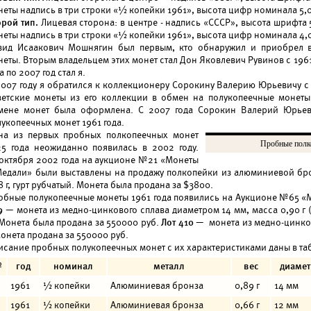
неты надпись в три строки «½ копейки 1961», высота цифр номинала 5,
орой тип.
Лицевая сторона: в центре - надпись «СССР», высота шрифта 
неты надпись в три строки «½ копейки 1961», высота цифр номинала 4,
вид Исаакович Мошнягин был первым, кто обнаружил и приобрел в
еты. Вторым владельцем этих монет стал Дон Яковлевич Рувинов с 1961 
а по 2007 год стал я.
2007 году я обратился к коллекционеру Сорокину Валерию Юрьевичу с
ветские монеты из его коллекции в обмен на полукопеечные монеты 
мене монет была оформлена. С 2007 года Сорокин Валерий Юрьев
укопеечных монет 1961 года.
на из первых пробных полкопеечных монет
Пробные полко
25 года неожиданно появилась в 2002 году.
 октября 2002 года на аукционе №21 «Монеты
Медали» были выставлены на продажу полкопейки из алюминиевой бр
8 г, гурт рубчатый. Монета была продана за $3800.
обные полукопеечные монеты 1961 года появились на Аукционе №65 «М
9
— монета из медно-цинкового сплава диаметром 14 мм, масса 0,90 г
 Монета была продана за 550000 руб.
Лот 410
— монета из медно-цинков
Монета продана за 550000 руб.
исание пробных полукопеечных монет с их характеристиками даны в та
№
год
номинал
металл
вес
диамет
1961
½ копейки
Алюминиевая бронза
0,89 г
14 мм
1961
½ копейки
Алюминиевая бронза
0,66 г
12 мм