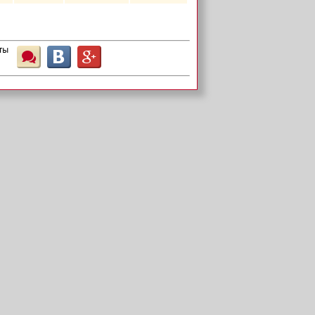
ты
Ш
B
G