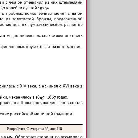
зи с чем он отчеканил из них штемпелями
и ½ копейки с датой 1925»
ть пробных полкопеечных монет с датой
та из золотистой бронзы, предложенной
кие монеты на нумизматическом рынке не
 в медно-никелевом сплаве желтого цвета
 финансовых кругах были разные мнения.
анилась с XIV века, а начиная с XVI века 2
йки, чеканилась в 1849–1867 годах.
ролевства Польского, входившего в состав
жение российской монетной традиции.
Второй тип. С аукциона 65, лот 410
5,5 мм. Оборотная сторона: по всему полю