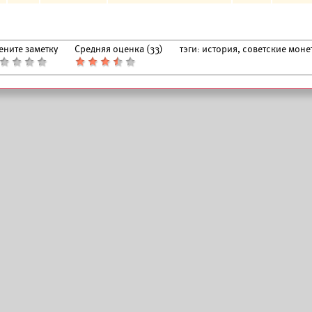
ените заметку
Средняя оценка (
33
)
тэги:
история, советские моне