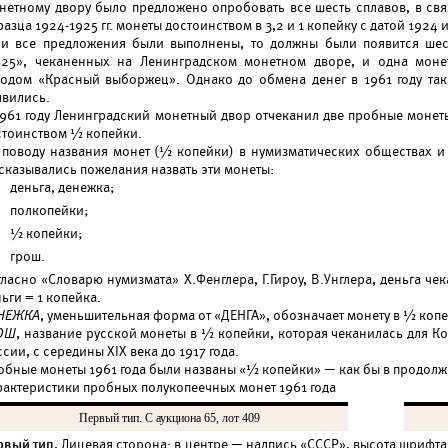
нетному двору было предложено опробовать все шесть сплавов, в свя
азца 1924-1925 гг. монеты достоинством в 3,2 и 1 копейку с датой 1924 
ли все предложения были выполнены, то должны были появится шес
925», чеканенных на Ленинградском монетном дворе, и одна моне
водом «Красный выборжец». Однако до обмена денег в 1961 году та
явились.
1961 году Ленинградский монетный двор отчеканил две пробные монеты
стоинством ½ копейки.
 поводу названия монет (½ копейки) в нумизматических обществах и
сказывались пожелания назвать эти монеты:
деньга, денежка;
полкопейки;
½ копейки;
грош.
ласно «Словарю нумизмата» X.Фенглера, Г.Гироу, В.Унглера, деньга чек
ьги = 1 копейка.
НЕЖКА
, уменьшительная форма от «ДЕНГА», обозначает монету в ½ копе
ОШ
, название русской монеты в ½ копейки, которая чеканилась для Ко
сии, с середины XIX века до 1917 года.
обные монеты 1961 года были названы «½ копейки» — как бы в продол
рактеристики пробных полукопеечных монет 1961 года
Первый тип. С аукциона 65, лот 409
рвый тип.
Лицевая сторона: в центре — надпись «СССР», высота шрифта 