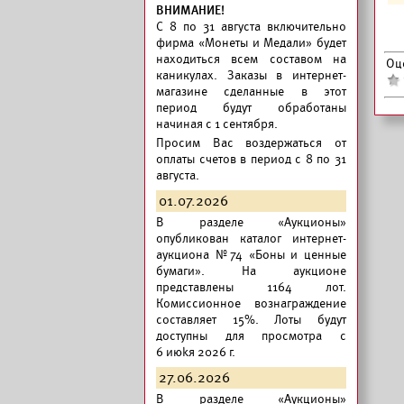
ВНИМАНИЕ!
C 8 по 31 августа включительно
фирма «Монеты и Медали» будет
находиться всем составом на
Оц
каникулах. Заказы в интернет-
магазине сделанные в этот
период будут обработаны
начиная с 1 сентября.
Просим Вас воздержаться от
оплаты счетов в период с 8 по 31
августа.
01.07.2026
В разделе «Аукционы»
опубликован
каталог интернет-
аукциона №74 «Боны и ценные
бумаги».
На аукционе
представлены 1164 лот.
Комиссионное вознаграждение
составляет 15%. Лоты будут
доступны для просмотра с
6 июkя 2026 г.
27.06.2026
В разделе «Аукционы»