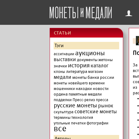
f
cтатьи
Тэги
аукционы
П
ассигнации
выставки
документы
жетоны
история
каталог
За
значки
вст
литература
клоны
магазин
вы
медали
монеты банка россии
сов
монеты новейшего времени
из
находки
новости
мошенники
ра
ордена
памятные медали
подделки
Пресс-релиз
пресса
русские монеты
рынок
советские монеты
скульптура
термины
технология
угольные печатки
фотографии
все
Авторы