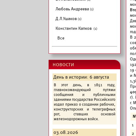
мо
Любовь Андреева
(1)
Вт
мо
Д.Л.Ушаков
(1)
Да
мон
Константин Капков
(1)
год
В 
Все
со
об
пол
Од
новости
19
19
и 
День в истории: 6 августа
1,3
В этот день, в 1851 году,
Пр
главнокомандующий путями
40
сообщения и публичными
г).
зданиями государства Российского
г. 
издал приказ о создании рабочих,
Оп
конструкторских и телеграфных
рот, ставших основой
железнодорожных войск.
1
03.08.2026
2