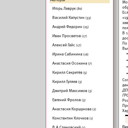
Мо
обр
Игорь Лаврук
(80)
Ес
Василий Капустин
«1
(33)
за
Андрей Федорин
(25)
по
В 
Иван Просветов
(17)
до
По
Алексей Гайс
(17)
Вы
Ирина Сабинина
(16)
Анастасия Осокина
(7)
Кирилл Секретёв
(5)
Сог
Кирилл Гуляев
(3)
ден
ДЕ
Дмитрий Максимов
(3)
ГР
Евгений Фролов
(3)
Рос
Пр
Анастасия Коршунова
(2)
Ха
Константин Клочков
(1)
Пе
В.А.Спановский
(1)