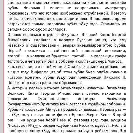
стилистике эта монета очень походила на «Константиновский»
рубль. Николаю I монета не понравилась: императору
показалось, что его голова изображена отрубленной. Поэтому
не было отчеканено ни одного оригинала. В настоящее время
встречаются только новоделы рубля 1827 года. Стоимость их
сегодня 20000-25000 долларов.
Однако вернемся к рублю 1845 года. Великий Князь Георгий
Михайлович сообщал в корпусе Русских монет, что ему
известно о существовании четырех экземпляров этого рубля.
Первый находился в собственной княжеской коллекции,
второй — в коллекции Эрмитажа, третий — в коллекции графа
Толстого, а четвертый был в собрании коллекционера Минуса.
Есть сведения и о пятой монете. Она была изъята из обращения
в 1912 году. Информация об этом рубле была опубликована в
«Старой монете». Рубль 1845 года преподнесли Николаю II.
После этого следы раритета обрываются.
А истории первых четырех экземпляров известны. Экземпляр
Великого Князя Георгия Михайловича сейчас находится в
коллекции Смитсоновского института. Экземпляр
Государственного Эрмитажа так и остался в музейном собрании.
Рубль из коллекции Минуса продавался дважды. Первый раз —
в 1874 году на аукционе фирмы Братья Эгер в Вене. Второй
раз — на аукционе Adolf Hess 18 февраля 1931 года: аукцион
№204, лот №1357, раздел «Дубликаты Русских музеев». Рубль и
пробную полтину 1845 года продали за 2400 рейхсмарок. Это