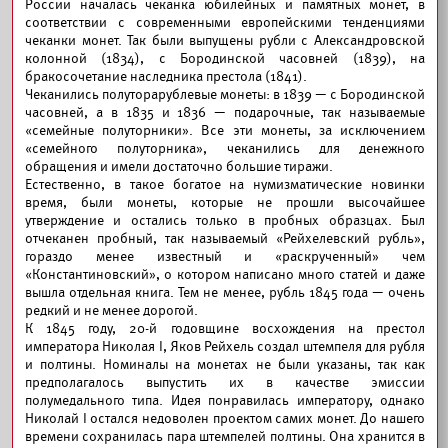
России началась чеканка юбилейных и памятных монет, в
соответствии с современными европейскими тенденциями
чеканки монет. Так были выпущены рубли с Александровской
колонной (1834), с Бородинской часовней (1839), на
бракосочетание наследника престола (1841).
Чеканились полуторарублевые монеты: в 1839 — с Бородинской
часовней, а в 1835 и 1836 — подарочные, так называемые
«семейные полуторники». Все эти монеты, за исключением
«семейного полуторника», чеканились для денежного
обращения и имели достаточно большие тиражи.
Естественно, в такое богатое на нумизматические новинки
время, были монеты, которые не прошли высочайшее
утверждение и остались только в пробных образцах. Был
отчеканен пробный, так называемый «Рейхелевский рубль»,
гораздо менее известный и «раскрученный» чем
«Константиновский», о котором написано много статей и даже
вышла отдельная книга. Тем не менее, рубль 1845 года — очень
редкий и не менее дорогой.
К 1845 году, 20-й годовщине восхождения на престол
императора Николая I, Яков Рейхель создал штемпеля для рубля
и полтины. Номиналы на монетах не были указаны, так как
предполагалось выпустить их в качестве эмиссии
полумедального типа. Идея понравилась императору, однако
Николай I остался недоволен проектом самих монет. До нашего
времени сохранилась пара штемпелей полтины. Она хранится в