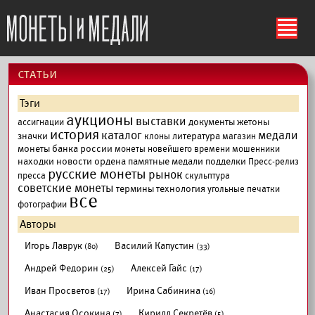
ś
cтатьи
Тэги
аукционы
выставки
документы
жетоны
ассигнации
история
каталог
медали
значки
литература
клоны
магазин
монеты банка россии
монеты новейшего времени
мошенники
находки
новости
ордена
памятные медали
подделки
Пресс-релиз
русские монеты
рынок
пресса
скульптура
советские монеты
термины
технология
угольные печатки
все
фотографии
Авторы
Игорь Лаврук
Василий Капустин
(80)
(33)
Андрей Федорин
Алексей Гайс
(25)
(17)
Иван Просветов
Ирина Сабинина
(17)
(16)
Анастасия Осокина
Кирилл Секретёв
(7)
(5)