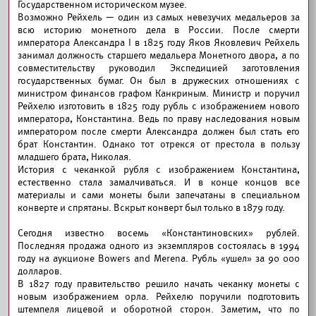
Государственном историческом музее.
Возможно Рейхель — один из самых невезучих медальеров за
всю историю монетного дела в России. После смерти
императора Александра I в 1825 году Яков Яковлевич Рейхель
занимал должность старшего медальера Монетного двора, а по
совместительству руководил Экспедицией заготовления
государственных бумаг. Он был в дружеских отношениях с
министром финансов графом Канкриным. Министр и поручил
Рейхелю изготовить в 1825 году рубль с изображением нового
императора, Константина. Ведь по праву наследования новым
императором после смерти Александра должен был стать его
брат Константин. Однако тот отрекся от престола в пользу
младшего брата, Николая.
История с чеканкой рубля с изображением Константина,
естественно стала замалчиваться. И в конце концов все
материалы и сами монеты были запечатаны в специальном
конверте и спрятаны. Вскрыт конверт был только в 1879 году.
Сегодня известно восемь «Константиновских» рублей.
Последняя продажа одного из экземпляров состоялась в 1994
году на аукционе Bowers and Merena. Рубль «ушел» за 90 000
долларов.
В 1827 году правительство решило начать чеканку монеты с
новым изображением орла. Рейхелю поручили подготовить
штемпеля лицевой и оборотной сторон. Заметим, что по