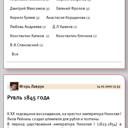
Дмитрий Максимов
Евгений Фролов
(3)
(3)
Кирилл Гуляев
Анастасия Коршунова
(3)
(2)
Любовь Андреева
Д.Л.Ушаков
(1)
(1)
Константин Капков
Константин Клочков
(1)
(1)
В.А.Спановский
(1)
Все
Игорь Лаврук
14.02.2002 13:33
Рубль 1845 года
К XX годовщине восхождения, на престол императора Николая I
Яков Рейхель создал штемпеля для рубля и полтины.
В период царствования императора Николая I (1825-1854) в