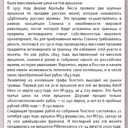
была максимальная цена на том аукционе.
В 1931 году фирма Адольфа Хесса провела два крупных
аукциона по продаже русских монет, которые назывались
«Дубликаты русских музеев». Эти продажи осуществлялись в
рамках концепции Сталина о неизбежности мировой
революции, после которой будут устранены все границы и
предметы антиквариата станут собственностью мирового
пролетариата. Но для приближения мечты Сталину требовались
деньги, поэтому в 20–30-е годы проводилась массовая продажа
предметов антиквариата за границу. Не избежали этой участи и
монеты. Но как рубль 1845 года, выставленный на венском
аукционе, оказался ранее в собрании одного из российских
музеев, история умалчивает. Вероятно, музеи в России в начале
века имели возможность пополнять свои коллекции, и в числе
таких приобретений был рубль 1845 года.
Экземпляр из коллекции графа Толстого выходил на рынок
трижды. Первый раз на 10-м аукционе все той же фирмы Adolf
Hess 10 марта 1913 года: лот №1993, за 4 725 марок. Это была
третья цена на этом аукционе. Дороже прошел только
«Константиновский» рубль — 11 250 марок, и лот из 6 пробных
рублей 1886 года — 8 150 марок.
Следующая продажа рубля из собрания Толстого состоялась 21
октября 1991 года: аукцион №53 фирмы Leu, лот №730, «уход» за
75 000 швейцарских франков. И последний раз эта монета
продавалась на аукционе Р.Renessance 13–14 августа 2000 года: