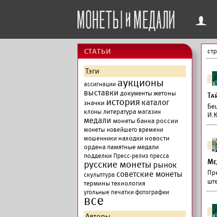
f
cтатьи
ст
Тэги
аукционы
ассигнации
выставки
документы
жетоны
Та
история
каталог
значки
Бе
литература
клоны
магазин
И.
медали
монеты банка россии
монеты новейшего времени
находки
новости
мошенники
ордена
памятные медали
подделки
Пресс-релиз
пресса
Ме
русские монеты
рынок
Пре
советские монеты
скульптура
шт
термины
технология
угольные печатки
фотографии
все
Авторы