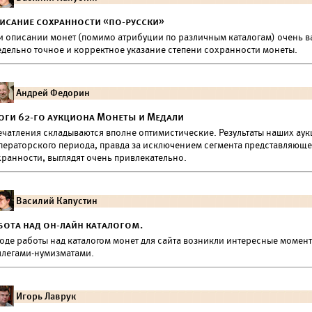
исание сохранности «по-русски»
и описании монет (помимо атрибуции по различным каталогам) очень в
едельно точное и корректное указание степени сохранности монеты.
Андрей Федорин
оги 62-го аукциона Монеты и Медали
ечатления складываются вполне оптимистические. Результаты наших аук
ператорского периода, правда за исключением сегмента представляюще
хранности, выглядят очень привлекательно.
Василий Капустин
бота над он-лайн каталогом.
оде работы над каталогом монет для сайта возникли интересные момент
ллегами-нумизматами.
Игорь Лаврук