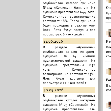
опубликован
каталог аукциона
№174 «Коллекция банкнот».
На
Оп
аукционе представлено 644 лота.
Пр
Комиссионное вознаграждение
пр
составляет 18%. Торги аукциона
будут проходить в режиме «on-
line». Лоты будут доступны для
просмотра с 6 июля 2026 г.
11.06.2026
Ит
В разделе «Аукционы»
Вп
опубликован
каталог интернет-
им
аукциона №74 «Летний
со
нумизматический аукцион».
На
аукционе представлены 1152
лота. Комиссионное
вознаграждение составляет 15%.
Лоты будут доступны для
Ра
просмотра с 22 июня 2026 г.
В х
30.05.2026
ко
В разделе «Аукционы»
опубликован
каталог интернет-
аукциона №73 «Советский».
На
аукционе представлены 1216