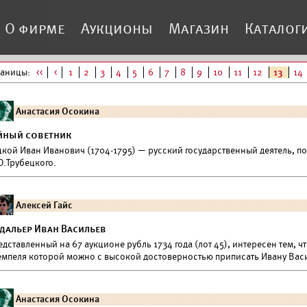
О фирме
Аукционы
Магазин
Каталог
раницы:
<<
<
1
2
3
4
5
6
7
8
9
10
11
12
13
14
Анастасия Осокина
йный советник
цкой Иван Иванович (1704-1795) — русский государственный деятель, 
Ю.Трубецкого.
Алексей Гайс
дальер Иван Васильев
дставленный на 67 аукционе рубль 1734 года (лот 45), интересен тем, ч
емпеля которой можно с высокой достоверностью приписать Ивану Васи
Анастасия Осокина