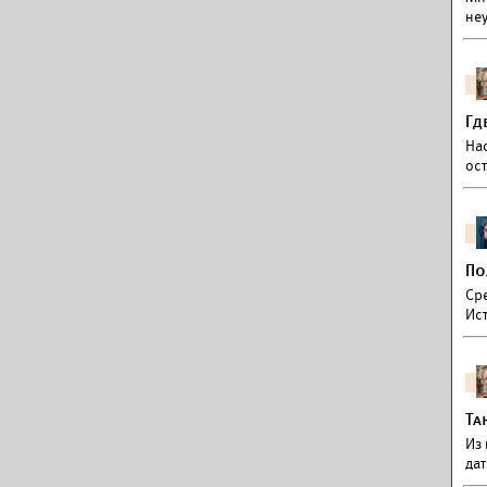
не
Гд
На
ос
По
Ср
Ис
Та
Из 
да