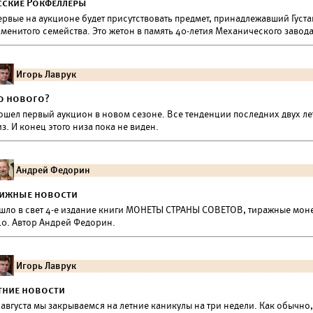
сские Рокфеллеры
ервые на аукционе будет присутствовать предмет, принадлежавший Густ
менитого семейства. Это жетон в память 40-летия Механического завода
Игорь Лаврук
о нового?
ошел первый аукцион в новом сезоне. Все тенденции последних двух ле
з. И конец этого низа пока не виден.
Андрей Федорин
ижные новости
шло в свет 4-е издание книги МОНЕТЫ СТРАНЫ СОВЕТОВ, тиражные монет
10. Автор Андрей Федорин.
Игорь Лаврук
тние новости
 августа мы закрываемся на летние каникулы на три недели. Как обычно