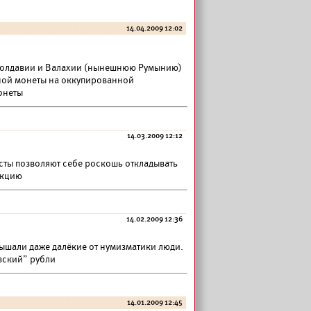
14.04.2009 12:02
Молдавии и Валахии (нынешнюю Румынию)
нной монеты на оккупированной
онеты
14.03.2009 12:12
сты позволяют себе роскошь откладывать
екцию
14.02.2009 12:36
лышали даже далёкие от нумизматики люди.
вский” рубли
14.01.2009 12:45