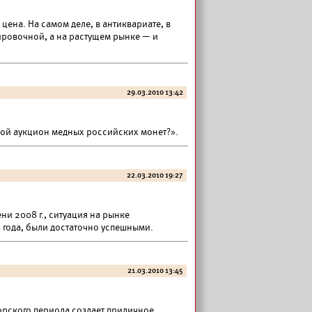
цена. На самом деле, в антиквариате, в
тировочной, а на растущем рынке — и
29.03.2010 13:42
ной аукцион медных российских монет?».
22.03.2010 19:27
и 2008 г., ситуация на рынке
 года, были достаточно успешными.
21.03.2010 13:45
орского периода создает приличное