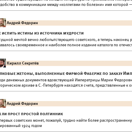
удобство в коммуникации между «коллегами по болезни» имя которой —
Андрей Федорин
е испить истины из источника мудрости
сущной мечтой вечно любопытствующего советского, а теперь наконец р
тавалось своевременное и наиболее полное издание каталога по отечес
Кирилл Секретёв
лковые жетоны, выполненные фирмой Фаберже по заказу Им
еди денежных документов вдовствующей Императрицы Марии Федоровн
торическом архиве в С.-Петербурге находятся счета, представленные 
Андрей Федорин
к ли прост простой полтинник
первых советских монет, пожалуй, трудно найти более распространенну
тированный 1924 годом