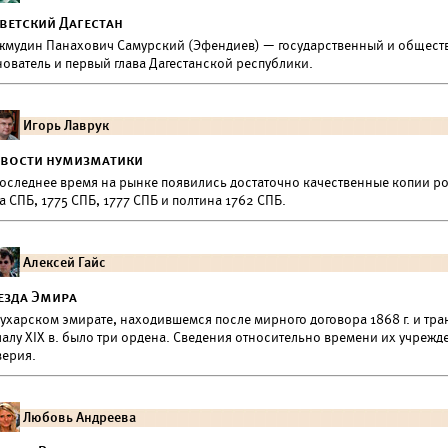
ветский Дагестан
жмудин Панахович Самурский (Эфендиев) — государственный и обществ
ователь и первый глава Дагестанской республики.
Игорь Лаврук
вости нумизматики
последнее время на рынке появились достаточно качественные копии ро
а СПБ, 1775 СПБ, 1777 СПБ и полтина 1762 СПБ.
Алексей Гайс
езда Эмира
ухарском эмирате, находившемся после мирного договора 1868 г. и тракт
алу XIX в. было три ордена. Сведения относительно времени их учрежд
верия.
Любовь Андреева