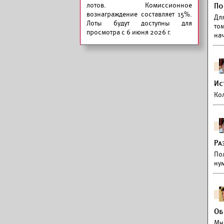
лотов. Комиссионное
По
вознаграждение составляет 15%.
Для
Лоты будут доступны для
том
просмотра с 6 июня 2026 г.
на
Ис
Ко
Ра
По
ну
Об
Мн