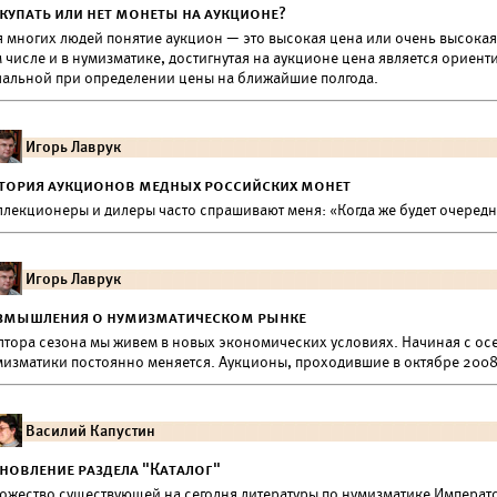
купать или нет монеты на аукционе?
 многих людей понятие аукцион — это высокая цена или очень высокая 
 числе и в нумизматике, достигнутая на аукционе цена является ориен
чальной при определении цены на ближайшие полгода.
Игорь Лаврук
тория аукционов медных российских монет
ллекционеры и дилеры часто спрашивают меня: «Когда же будет очеред
Игорь Лаврук
змышления о нумизматическом рынке
лтора сезона мы живем в новых экономических условиях. Начиная с осен
мизматики постоянно меняется. Аукционы, проходившие в октябре 2008
Василий Капустин
новление раздела "Каталог"
ожество существующей на сегодня литературы по нумизматике Императ