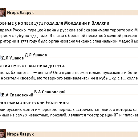
Игорь Лаврук
обные 5 копеек 1771 года для Молдавии и Валахии
 время Русско–турецкой войны русские войска занимали территорию 
период с 1769 по 1775 года. В связи с большой нехваткой медной разме
рритории в 1771 году была организована чеканка специальной медной м
Д.Л.Ушаков
лгий путь от златника до руса
неты, банкноты… — деньги! Они нужны всем и только нумизматы и бони
 носители «всеобщего товарного эквивалента» не в кубышку, а в… колл
В.А.Спановский
лограммовые рубли Екатерины
еди русских монет имперского периода встречаются такие, о которых с
ними из самых известных, пожалуй, являются “сестрорецкий” и “пугачё
Игорь Лаврук