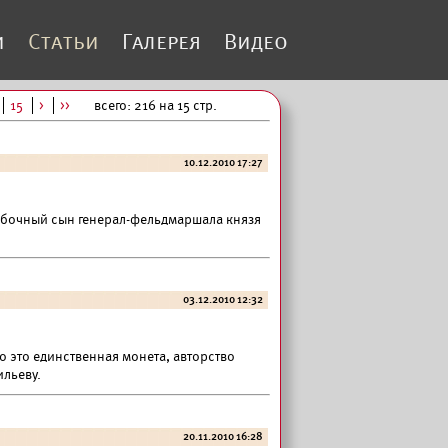
и
Статьи
Галерея
Видео
15
>
>>
всего: 216 на 15 стр.
10.12.2010 17:27
побочный сын генерал-фельдмаршала князя
03.12.2010 12:32
то это единственная монета, авторство
льеву.
20.11.2010 16:28