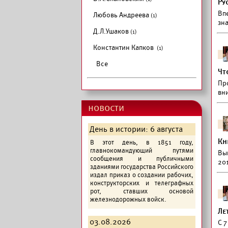
Ру
Вп
Любовь Андреева
(1)
зна
Д.Л.Ушаков
(1)
Константин Капков
(1)
Все
Чт
Пр
вни
новости
День в истории: 6 августа
Кн
В этот день, в 1851 году,
главнокомандующий путями
Вы
сообщения и публичными
20
зданиями государства Российского
издал приказ о создании рабочих,
конструкторских и телеграфных
рот, ставших основой
железнодорожных войск.
Ле
03.08.2026
С 7