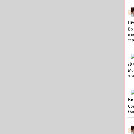
Пр
Во
в 
те
До
Мо
эти
Ки
Ср
Од