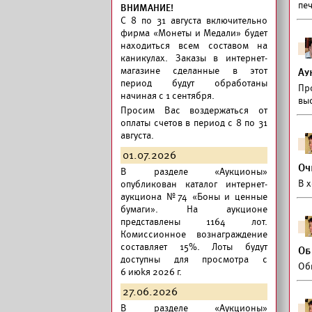
печ
ВНИМАНИЕ!
C 8 по 31 августа включительно
фирма «Монеты и Медали» будет
находиться всем составом на
каникулах. Заказы в интернет-
магазине сделанные в этот
Ау
период будут обработаны
Пр
начиная с 1 сентября.
вы
Просим Вас воздержаться от
оплаты счетов в период с 8 по 31
августа.
01.07.2026
Оч
В разделе «Аукционы»
В 
опубликован
каталог интернет-
аукциона №74 «Боны и ценные
бумаги».
На аукционе
представлены 1164 лот.
Комиссионное вознаграждение
составляет 15%. Лоты будут
Об
доступны для просмотра с
Обн
6 июkя 2026 г.
27.06.2026
В разделе «Аукционы»