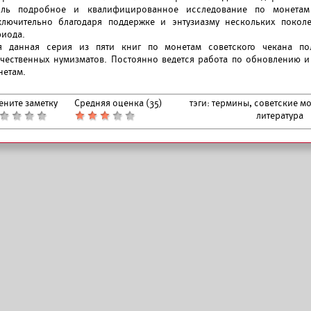
оль подробное и квалифицированное исследование по монетам 
ключительно благодаря поддержке и энтузиазму нескольких поколе
риода.
я данная серия из пяти книг по монетам советского чекана по
ечественных нумизматов. Постоянно ведется работа по обновлению 
нетам.
ените заметку
Средняя оценка (
35
)
тэги:
термины, советские мо
литература