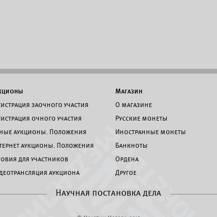
кционы
Магазин
гистрация заочного участия
О магазине
гистрация очного участия
Русские монеты
ные аукционы. Положения
Иностранные монеты
тернет аукционы. Положения
Банкноты
ловия для участников
Ордена
деотрансляция аукциона
Другое
Научная постановка дела