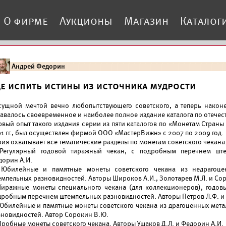
О фирме
Аукционы
Магазин
Каталог
Андрей Федорин
де испить истины из источника мудрости
сущной мечтой вечно любопытствующего советского, а теперь наконе
тавалось своевременное и наиболее полное издание каталога по отечес
рвый опыт такого издания серии из пяти каталогов по «Монетам Страны
91 гг., был осуществлен фирмой ООО «МастерВижн» с 2007 по 2009 год.
ия охватывает все тематические разделы по монетам советского чекана
 Регулярный годовой тиражный чекан, с подробным перечнем ште
дорин А.И.
 Юбилейные и памятные монеты советского чекана из недрагоце
емпельных разновидностей. Авторы Широков А.И., Золотарев М.Л. и Со
 Тиражные монеты специального чекана (для коллекционеров), годов
дробным перечнем штемпельных разновидностей. Авторы Петров Л.Ф. и
 Юбилейные и памятные монеты советского чекана из драгоценных мет
зновидностей. Автор Сорокин В.Ю.
Пробные монеты советского чекана. Авторы Ушаков Д.Л. и Федорин А.И.