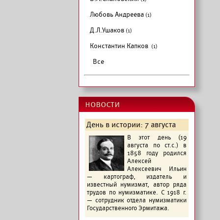
Любовь Андреева
(1)
Д.Л.Ушаков
(1)
Константин Капков
(1)
Все
новости
День в истории: 7 августа
В этот день (19
августа по ст.с.) в
1858 году родился
Алексей
Алексеевич Ильин
— картограф, издатель и
известный нумизмат, автор ряда
трудов по нумизматике. С 1918 г.
— сотрудник отдела нумизматики
Государственного Эрмитажа.