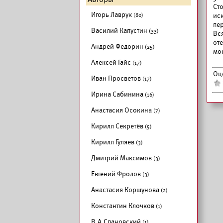
Ст
Игорь Лаврук
(80)
ис
пе
Василий Капустин
(33)
Вс
от
Андрей Федорин
(25)
мо
Алексей Гайс
(17)
Оц
Иван Просветов
(17)
Ирина Сабинина
(16)
Анастасия Осокина
(7)
Кирилл Секретёв
(5)
Кирилл Гуляев
(3)
Дмитрий Максимов
(3)
Евгений Фролов
(3)
Анастасия Коршунова
(2)
Константин Клочков
(1)
В.А.Спановский
(1)