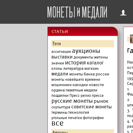
f
cтатьи
Тэги
аукционы
Г
ассигнации
выставки
документы
жетоны
история
каталог
На
значки
ос
литература
клоны
магазин
Пе
медали
монеты банка россии
19
монеты новейшего времени
Сер
находки
новости
мошенники
1.
ордена
памятные медали
Фе
подделки
Пресс-релиз
пресса
русские монеты
2.
рынок
шт
советские монеты
скульптура
3.
термины
технология
по
угольные печатки
фотографии
все
4.
ра
5. 
Авторы