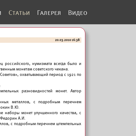
и
Статьи
Галерея
Видео
20.03.2010 16:38
ц российского, нумизмата всегда было и
твенным монетам советского чекана.
 Советов», охватывающий период с 1921 по
:
мпельных разновидностей монет. Автор
нных металлов, с подробным перечнем
рокин В.Ю.
ые наборы монет улучшенного качества, с
 Федорин А.И.
аллов, с подробным перечнем штемпельных