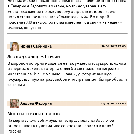
Некогда Михаил Ломоносов предполагал наличие этого острова
в Северном Ледовитом океане, но точно уверен в его
местонахождении не был, посему остров некоторое время
носил странное название «Сомнительный». Во второй
половине XIX века остров стал известен под своим нынешним
именем, полученн
Ирина Сабинина
26.04.2017 17:00
Лев под солнцем Персии
В мировой истории найдется не так уж много государств, одним
из первых орденов которых стала бы специальная награда для
иностранцев. И еще меньше — таких, у которых высшую
государственную награду любой иностранец мог бы приобрести
за деньги.
Андрей Федорин
03.03.2017 12:00
Монеты страны советов
На мартовском, 106-м аукционе, представлены 800 лотов
относящихся к нумизматике советского периода и новой
России.