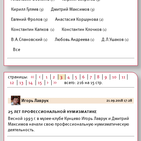
Кирилл Гуляев
Дмитрий Максимов
(3)
(3)
Евгений Фролов
Анастасия Коршунова
(3)
(2)
Константин Капков
Константин Клочков
(1)
(1)
В.А.Спановский
Любовь Андреева
Д.Л.Ушаков
(1)
(1)
(1)
Все
страницы:
<<
<
1
2
3
4
5
6
7
8
9
10
11
12
13
14
15
>
>>
всего: 216 на 15 стр.
Игорь Лаврук
21.09.2018 17:28
25 лет профессиональной нумизматике
Весной 1993 г. в музее-клубе Кунцево Игорь Лаврук и Дмитрий
Максимов начали свою профессиональную нумизматическую
деятельность.