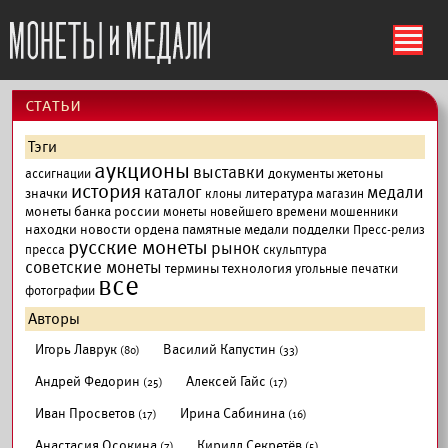
ś
cтатьи
Тэги
аукционы
выставки
документы
жетоны
ассигнации
история
каталог
медали
значки
литература
клоны
магазин
монеты банка россии
монеты новейшего времени
мошенники
находки
новости
ордена
памятные медали
подделки
Пресс-релиз
русские монеты
рынок
пресса
скульптура
советские монеты
термины
технология
угольные печатки
все
фотографии
Авторы
Игорь Лаврук
Василий Капустин
(80)
(33)
Андрей Федорин
Алексей Гайс
(25)
(17)
Иван Просветов
Ирина Сабинина
(17)
(16)
Анастасия Осокина
Кирилл Секретёв
(7)
(5)