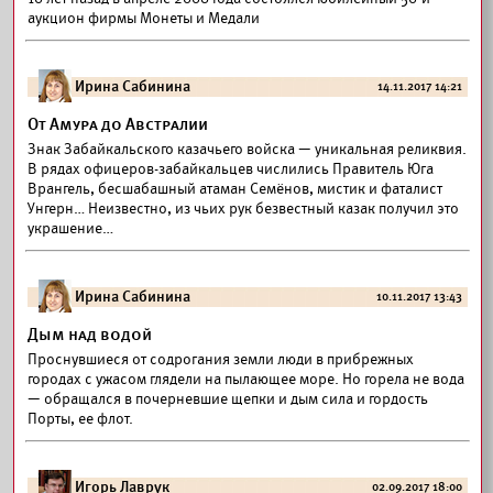
аукцион фирмы Монеты и Медали
Ирина Сабинина
14.11.2017 14:21
От Амура до Австралии
Знак Забайкальского казачьего войска — уникальная реликвия.
В рядах офицеров-забайкальцев числились Правитель Юга
Врангель, бесшабашный атаман Семёнов, мистик и фаталист
Унгерн… Неизвестно, из чьих рук безвестный казак получил это
украшение…
Ирина Сабинина
10.11.2017 13:43
Дым над водой
Проснувшиеся от содрогания земли люди в прибрежных
городах с ужасом глядели на пылающее море. Но горела не вода
— обращался в почерневшие щепки и дым сила и гордость
Порты, ее флот.
Игорь Лаврук
02.09.2017 18:00