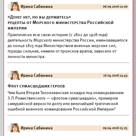
Ирина Сабинина
06.09.2016 12:00
«Денег нет, но вы держитесь»
рецепты от Морского министерства Российской
империи
Практически всю свою историю (с 1802 до 1918 года)
деятельность Морского министерства России, именовавшегося
до конца 1815 года Министерством военных морских сил,
гораздо сильнее, нежели от происков врагов, зависело от
личности министра.
Ирина Сабинина
16.04.2016 14:43
Флот сумасшедших героев
Чем была Вторая Тихоокеанская эскадра под командованием
З.П.Рожественского — «флотом сумасшедших», примером
самурайской верности долгу или величайшей трагической
ошибкой военного командования Российской Империи?
Ирина Сабинина
09.04.2016 15:25