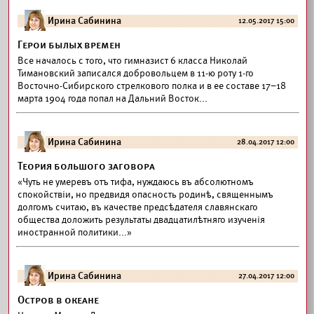
Ирина Сабинина
12.05.2017 15:00
Герои былых времен
Все началось с того, что гимназист 6 класса Николай
Тимановский записался добровольцем в 11-ю роту 1-го
Восточно-Сибирского стрелкового полка и в ее составе 17–18
марта 1904 года попал на Дальний Восток...
Ирина Сабинина
28.04.2017 12:00
Теория большого заговора
«Чуть не умеревъ отъ тифа, нуждаюсь въ абсолютномъ
спокойствіи, но предвидя опасность родинѣ, священнымъ
долгомъ считаю, въ качестве предсѣдателя славянскаго
общества доложить результаты двадцатилѣтняго изученія
иностранной политики...»
Ирина Сабинина
27.04.2017 12:00
Остров в океане