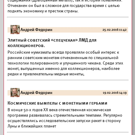
содержания (драгоценный металл), так и истории появления.
Отчеканен он был в сложное для государства время с целью
поднять экономику и престиж страны.
Андрей Федорин
25.02.2016 11:42
Элитный советский «спецчекан» ЛМД для
коллекционеров.
Российские нумизматы всегда проявляли особый интерес к
ранним советским монетам отчеканенным по специальной
технологии полированного и улучшенного чекана. Среди этих
монет, выпущенных именно для коллекционеров, наиболее
редки и привлекательны медные монеты,
Андрей Федорин
19.02.2016 14:19
Космические вымпелы с монетными гербами
В конце 50-х годов ХХ века отечественная космическая
программа развивалась стремительными темпами. Регулярно
осуществлялись исследовательские запуски ракет в сторону
Луны и ближайших планет