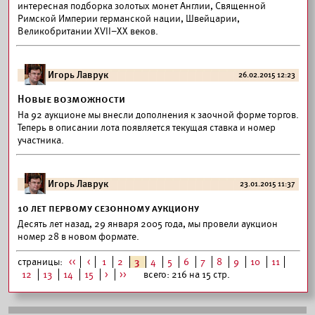
интересная подборка золотых монет Англии, Священной
Римской Империи германской нации, Швейцарии,
Великобритании XVII–XX веков.
Игорь Лаврук
26.02.2015 12:23
Новые возможности
На 92 аукционе мы внесли дополнения к заочной форме торгов.
Теперь в описании лота появляется текущая ставка и номер
участника.
Игорь Лаврук
23.01.2015 11:37
10 лет первому сезонному аукциону
Десять лет назад, 29 января 2005 года, мы провели аукцион
номер 28 в новом формате.
страницы:
<<
<
1
2
3
4
5
6
7
8
9
10
11
12
13
14
15
>
>>
всего: 216 на 15 стр.