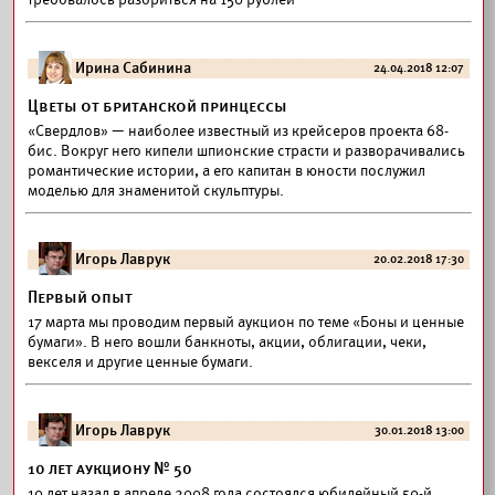
Ирина Сабинина
24.04.2018 12:07
Цветы от британской принцессы
«Свердлов» — наиболее известный из крейсеров проекта 68-
бис. Вокруг него кипели шпионские страсти и разворачивались
романтические истории, а его капитан в юности послужил
моделью для знаменитой скульптуры.
Игорь Лаврук
20.02.2018 17:30
Первый опыт
17 марта мы проводим первый аукцион по теме «Боны и ценные
бумаги». В него вошли банкноты, акции, облигации, чеки,
векселя и другие ценные бумаги.
Игорь Лаврук
30.01.2018 13:00
10 лет аукциону № 50
10 лет назад в апреле 2008 года состоялся юбилейный 50-й