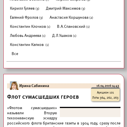
Кирилл Гуляев
Дмитрий Максимов
(3)
(3)
Евгений Фролов
Анастасия Коршунова
(3)
(2)
Константин Клочков
В.А.Спановский
(1)
(1)
Любовь Андреева
Д.Л.Ушаков
(1)
(1)
Константин Капков
(1)
Все
Ирина Сабинина
16.04.2016 14:43
Аукцион 101
Флот сумасшедших героев
Лоты 364, 262, 263
«Флотом сумасшедших»
называли Вторую
тихоокеанскую эскадру
российского флота британские газеты в 1904 году, сразу после