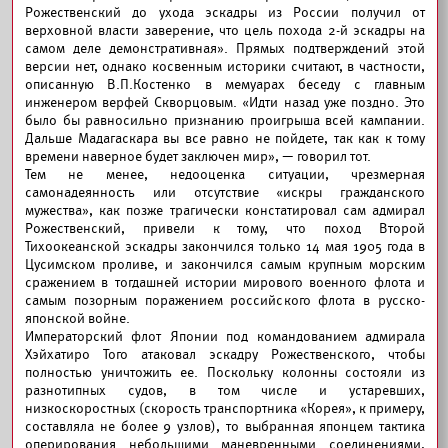
Рожественский до ухода эскадры из России получил от
верховной власти заверение, что цель похода 2-й эскадры на
самом деле демонстративная». Прямых подтверждений этой
версии нет, однако косвенным историки считают, в частности,
описанную В.П.Костенко в мемуарах беседу с главным
инженером верфей Скворцовым. «Идти назад уже поздно. Это
было бы равносильно признанию проигрыша всей кампании.
Дальше Мадагаскара вы все равно не пойдете, так как к тому
времени наверное будет заключен мир», — говорил тот.
Тем не менее, недооценка ситуации, чрезмерная
самонадеянность или отсутствие «искры гражданского
мужества», как позже трагически констатировал сам адмирал
Рожественский, привели к тому, что поход Второй
Тихоокеанской эскадры закончился только 14 мая 1905 года в
Цусимском проливе, и закончился самым крупным морским
сражением в тогдашней истории мирового военного флота и
самым позорным поражением российского флота в русско-
японской войне.
Императорский флот Японии под командованием адмирала
Хэйхатиро Того атаковал эскадру Рожественского, чтобы
полностью уничтожить ее. Поскольку колонны состояли из
разнотипных судов, в том числе и устаревших,
низкоскоростных (скорость транспортника «Корея», к примеру,
составляла не более 9 узлов), то выбранная японцем тактика
оперирования небольшими маневренными соединениями,