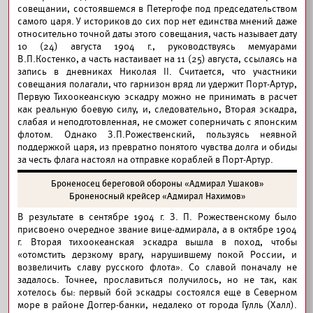
совещании, состоявшемся в Петергофе под председательством
самого царя. У историков до сих пор нет единства мнений даже
относительно точной даты этого совещания, часть называет дату
10 (24) августа 1904 г., руководствуясь мемуарами
В.П.Костенко, а часть настаивает на 11 (25) августа, ссылаясь на
запись в дневниках Николая II. Считается, что участники
совещания полагали, что гарнизон вряд ли удержит Порт-Артур,
Первую Тихоокеанскую эскадру можно не принимать в расчет
как реальную боевую силу, и, следовательно, Вторая эскадра,
слабая и неподготовленная, не сможет соперничать с японским
флотом. Однако З.П.Рожественский, пользуясь неявной
поддержкой царя, из превратно понятого чувства долга и обиды
за честь флага настоял на отправке кораблей в Порт-Артур.
Броненосец береговой обороны «Адмирал Ушаков»
Броненосный крейсер «Адмирал Нахимов»
В результате в сентябре 1904 г. З. П. Рожественскому было
присвоено очередное звание вице-адмирала, а в октябре 1904
г. Вторая тихоокеанская эскадра вышла в поход, чтобы
«отомстить дерзкому врагу, нарушившему покой России, и
возвеличить славу русского флота». Со славой поначалу не
задалось. Точнее, прославиться получилось, но не так, как
хотелось бы: первый бой эскадры состоялся еще в Северном
море в районе Доггер-банки, недалеко от города Гулль (Халл).