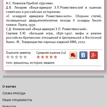
А.С. Новиков-Прибой «Цусима».
Д.В. Лихарев «Вице-адмирал З.П.Рожественский в оценках
советских и российских историков».
«С эскадрой адмирала Рожественского». Сборник статей,
посвященных двадцатипятилетию похода II эскадры Тихого
океана. Прага, 1930.
С.Д. Климовский «Вице-адмирал З.П. Рожественский».
Сергеев Е.Ю. «Большая игра, 1856–1907: мифы и реалии
российско-британских отношений в Центральной и Восточной
Азии». М.: Товарищество научных изданий КМК, 2012.
Оцените заметку
Средняя оценка (
11
)
Ш
B
G
тэги:
аукционы, история, медали
О фирме
Схема проезда
Наши специалисты
Новости