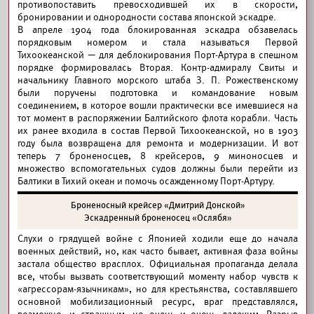
противопоставить превосходившей их в скорости,
бронировании и однородности состава японской эскадре.
В апреле 1904 года блокированная эскадра обзавелась
порядковым номером и стала называться Первой
Тихоокеанской — для деблокирования Порт-Артура в спешном
порядке формировалась Вторая. Контр-адмиралу Свиты и
начальнику Главного морского штаба З. П. Рожественскому
были поручены подготовка и командование новым
соединением, в которое вошли практически все имевшиеся на
тот момент в распоряжении Балтийского флота корабли. Часть
их ранее входила в состав Первой Тихоокеанской, но в 1903
году была возвращена для ремонта и модернизации. И вот
теперь 7 броненосцев, 8 крейсеров, 9 миноносцев и
множество вспомогательных судов должны были перейти из
Балтики в Тихий океан и помочь осажденному Порт-Артуру.
Броненосный крейсер «Дмитрий Донской»
Эскадренный броненосец «Ослябя»
Слухи о грядущей войне с Японией ходили еще до начала
военных действий, но, как часто бывает, активная фаза войны
застала общество врасплох. Официальная пропаганда делала
все, чтобы вызвать соответствующий моменту набор чувств к
«агрессорам-язычникам», но для крестьянства, составлявшего
основной мобилизационный ресурс, враг представлялся,