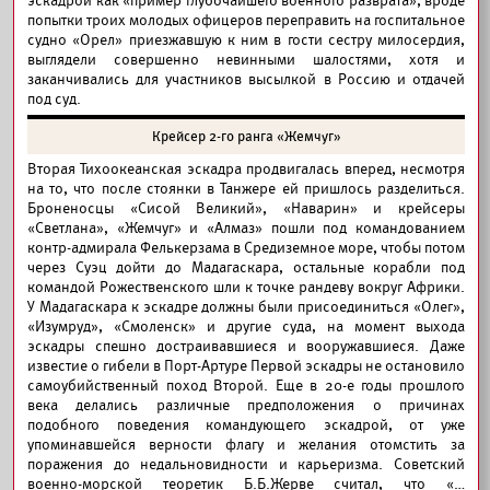
эскадрой как «пример глубочайшего военного разврата», вроде
попытки троих молодых офицеров переправить на госпитальное
судно «Орел» приезжавшую к ним в гости сестру милосердия,
выглядели совершенно невинными шалостями, хотя и
заканчивались для участников высылкой в Россию и отдачей
под суд.
Крейсер 2-го ранга «Жемчуг»
Вторая Тихоокеанская эскадра продвигалась вперед, несмотря
на то, что после стоянки в Танжере ей пришлось разделиться.
Броненосцы «Сисой Великий», «Наварин» и крейсеры
«Светлана», «Жемчуг» и «Алмаз» пошли под командованием
контр-адмирала Фелькерзама в Средиземное море, чтобы потом
через Суэц дойти до Мадагаскара, остальные корабли под
командой Рожественского шли к точке рандеву вокруг Африки.
У Мадагаскара к эскадре должны были присоединиться «Олег»,
«Изумруд», «Смоленск» и другие суда, на момент выхода
эскадры спешно достраивавшиеся и вооружавшиеся. Даже
известие о гибели в Порт-Артуре Первой эскадры не остановило
самоубийственный поход Второй. Еще в 20-е годы прошлого
века делались различные предположения о причинах
подобного поведения командующего эскадрой, от уже
упоминавшейся верности флагу и желания отомстить за
поражения до недальновидности и карьеризма. Советский
военно-морской теоретик Б.Б.Жерве считал, что «…