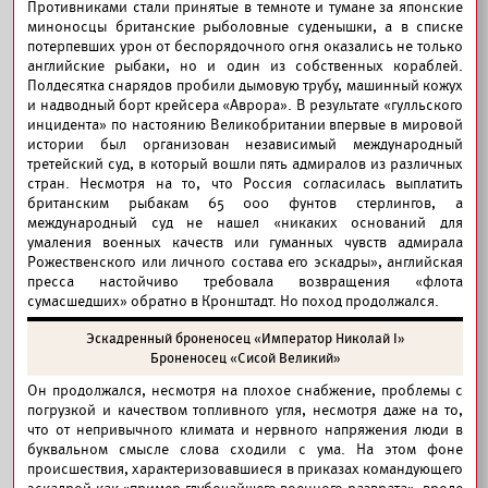
Противниками стали принятые в темноте и тумане за японские
миноносцы британские рыболовные суденышки, а в списке
потерпевших урон от беспорядочного огня оказались не только
английские рыбаки, но и один из собственных кораблей.
Полдесятка снарядов пробили дымовую трубу, машинный кожух
и надводный борт крейсера «Аврора». В результате «гулльского
инцидента» по настоянию Великобритании впервые в мировой
истории был организован независимый международный
третейский суд, в который вошли пять адмиралов из различных
стран. Несмотря на то, что Россия согласилась выплатить
британским рыбакам 65 000 фунтов стерлингов, а
международный суд не нашел «никаких оснований для
умаления военных качеств или гуманных чувств адмирала
Рожественского или личного состава его эскадры», английская
пресса настойчиво требовала возвращения «флота
сумасшедших» обратно в Кронштадт. Но поход продолжался.
Эскадренный броненосец «Император Николай I»
Броненосец «Сисой Великий»
Он продолжался, несмотря на плохое снабжение, проблемы с
погрузкой и качеством топливного угля, несмотря даже на то,
что от непривычного климата и нервного напряжения люди в
буквальном смысле слова сходили с ума. На этом фоне
происшествия, характеризовавшиеся в приказах командующего