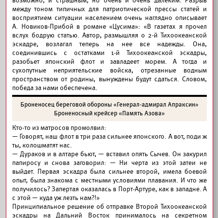
возможно, и страшным, но очень и очень далеким. Разрыв
между тоном типичных для патриотической прессы статей и
восприятием ситуации населением очень наглядно описывает
А. Новиков-Прибой в романе «Цусима»: «В газетах я прочел
вслух бодрую статью. Автор, размышляя о 2-й Тихоокеанской
эскадре, возлагал теперь на нее все надежды. Она,
соединившись с остатками 1-й Тихоокеанской эскадры,
разобьет японский флот и завладеет морем. А тогда и
сухопутные неприятельские войска, отрезанные водным
пространством от родины, вынуждены будут сдаться. Словом,
победа за нами обеспечена.
Броненосец береговой обороны «Генерал-адмирал Апраксин»
Броненосный крейсер «Память Азова»
Кто-то из матросов промолвил:
— Говорят, наш флот в три раза сильнее японского. А вот, поди ж
ты, колошматят нас.
— Дураков и в алтаре бьют, — вставил опять Сычев. Он закурил
папиросу и снова заговорил: — Ни черта из этой затеи не
выйдет. Первая эскадра была сильнее второй, имела боевой
опыт, была знакома с местными условиями плавания. И что же
получилось? Запертая оказалась в Порт-Артуре, как в западне. А
с этой — куда уж лезть нам?!»
Принципиальное решение об отправке Второй Тихоокеанской
эскадры на Дальний Восток принималось на секретном