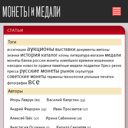
ś
cтатьи
Тэги
аукционы
выставки
документы
жетоны
ассигнации
история
каталог
медали
значки
литература
клоны
магазин
монеты банка россии
монеты новейшего времени
мошенники
находки
новости
ордена
памятные медали
подделки
Пресс-релиз
русские монеты
рынок
пресса
скульптура
советские монеты
термины
технология
угольные печатки
все
фотографии
Авторы
Игорь Лаврук
Василий Капустин
(80)
(33)
Андрей Федорин
Иван Просветов
(25)
(17)
Алексей Гайс
Ирина Сабинина
(17)
(16)
Анастасия Осокина
Кирилл Секретёв
(7)
(5)