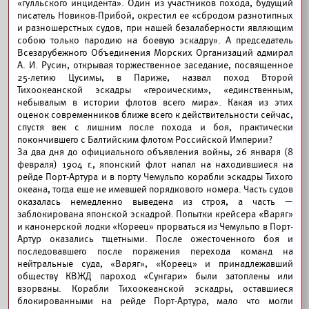
«гулльского инцидента». Один из участников похода, будущий
писатель Новиков-Прибой, окрестил ее «сбродом разнотипных
и разношерстных судов, при нашей безалаберности являющим
собою только пародию на боевую эскадру». А председатель
Всезарубежного Объединения Морских Организаций адмирал
А. И. Русин, открывая торжественное заседание, посвященное
25-летию Цусимы, в Париже, назвал поход Второй
Тихоокеанской эскадры «героическим», «единственным,
небывалым в истории флотов всего мира». Какая из этих
оценок современников ближе всего к действительности сейчас,
спустя век с лишним после похода и боя, практически
покончившего с Балтийским флотом Российской Империи?
За два дня до официального объявления войны, 26 января (8
февраля) 1904 г., японский флот напал на находившиеся на
рейде Порт-Артура и в порту Чемульпо корабли эскадры Тихого
океана, тогда еще не имевшей порядкового номера. Часть судов
оказалась немедленно выведена из строя, а часть —
заблокирована японской эскадрой. Попытки крейсера «Варяг»
и канонерской лодки «Кореец» прорваться из Чемульпо в Порт-
Артур оказались тщетными. После ожесточенного боя и
последовавшего после поражения перехода команд на
нейтральные суда, «Варяг», «Кореец» и принадлежавший
обществу КВЖД пароход «Сунгари» были затоплены или
взорваны. Корабли Тихоокеанской эскадры, оставшиеся
блокированными на рейде Порт-Артура, мало что могли