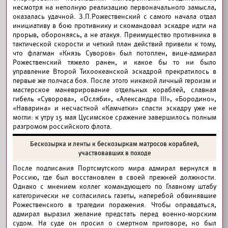
несмотря на неполную реализацию первоначального замысла,
оказалась удачной. З.П.Рожественский с самого начала отдал
инициативу в бою противнику и скомандовал эскадре идти на
прорыв, обороняясь, а не атакуя. Преимущество противника в
тактической скорости и четкий план действий привели к тому,
что флагман «Князь Суворов» был потоплен, вице-адмирал
Рожественский тяжело ранен, и какое бы то ни было
управление Второй Тихоокеанской эскадрой прекратилось в
первые же полчаса боя. После этого никакой личный героизм и
мастерское маневрирование отдельных кораблей, славная
гибель «Суворова», «Осляби», «Александра III», «Бородино»,
«Наварина» и несчастной «Камчатки» спасти эскадру уже не
могли: к утру 15 мая Цусимское сражение завершилось полным
разгромом российского флота.
Бескозырка и ленты к бескозыркам матросов кораблей,
участвовавших в походе
После подписания Портсмутского мира адмирал вернулся в
Россию, где был восстановлен в своей прежней должности.
Однако с мнением коллег командующего по Главному штабу
категорически не согласились газеты, наперебой обвинявшие
Рожественского в трагедии поражения. Чтобы оправдаться,
адмирал выразил желание предстать перед военно-морским
судом. На суде он просил о смертном приговоре, но был