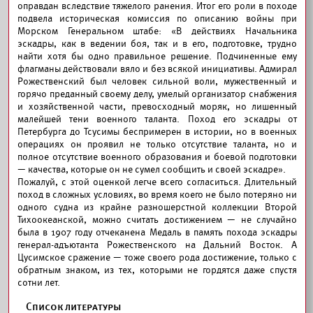
оправдан вследствие тяжелого ранения. Итог его роли в походе
подвела историческая комиссия по описанию войны при
Морском Генеральном штабе: «В действиях Начальника
эскадры, как в ведении боя, так и в его, подготовке, трудно
найти хотя бы одно правильное решение. Подчиненные ему
флагманы действовали вяло и без всякой инициативы. Адмирал
Рожественский был человек сильной воли, мужественный и
горячо преданный своему делу, умелый организатор снабжения
и хозяйственной части, превосходный моряк, но лишенный
малейшей тени военного таланта. Поход его эскадры от
Петербурга до Тсусимы беспримерен в истории, но в военных
операциях он проявил не только отсутствие таланта, но и
полное отсутствие военного образования и боевой подготовки
— качества, которые он не сумел сообщить и своей эскадре».
Пожалуй, с этой оценкой легче всего согласиться. Длительный
поход в сложных условиях, во время коего не было потеряно ни
одного судна из крайне разношерстной коллекции Второй
Тихоокеанской, можно считать достижением — не случайно
была в 1907 году отчеканена Медаль в память похода эскадры
генерал-адъютанта Рожественского на Дальний Восток. А
Цусимское сражение — тоже своего рода достижение, только с
обратным знаком, из тех, которыми не гордятся даже спустя
сотни лет.
Список литературы