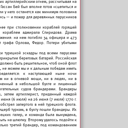
их артиллерийским огнем, рассчитывая на
ассан Бей был вполне готов «сцепиться и
ции у него останется как минимум половина
ись — и пожар для деревянных парусников
 нее при столкновении кораблей горящей
м кораблем адмирала Спиридова. Драма
ажения: на нем погибло 34 офицера и 473
ат графа Орлова, Федор. Потери убитыми
ки турецкой эскадры под всеми парусами
 прикрытие береговых батарей. Российская
 должно быть решительное, чтоб оной флот
ге, не можем мы и к дальным победам иметь
ределяется: к наступающей ныне ночи
ом ни в огневой мощи, ни в людях, ни в
кученный в небольшой бухте и лишенный
огательных судов брандерами. Брандеры
, затем артиллерист, приданный каждой
июня (6 июля) на 26 июня (7 июля) 1770 г.
обстрел запертого в ней турецкого флота.
ущерб туркам, в бухту пошли брандеры. Их
рецких галер, и команда была вынуждена,
ыть на шлюпку. Второму удалось подойти к
олько третий брандер, под командованием