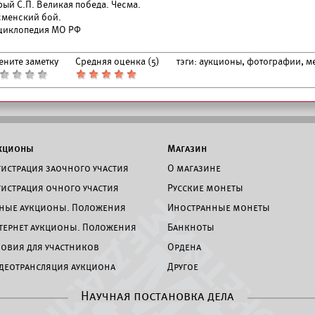
рый С.П.
Великая победа. Чесма.
сменский бой.
циклопедия МО РФ
ените заметку
Средняя оценка (
5
)
тэги:
аукционы, фотографии, м
кционы
Магазин
гистрация заочного участия
О магазине
гистрация очного участия
Русские монеты
ные аукционы. Положения
Иностранные монеты
тернет аукционы. Положения
Банкноты
ловия для участников
Ордена
деотрансляция аукциона
Другое
Научная постановка дела