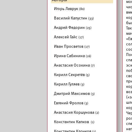
мо
чи
Игорь Лаврук
(80)
вме
ко
Василий Капустин
(33)
бы
Андрей Федорин
(25)
Та
ма
Алексей Гайс
(17)
«Е
со
Иван Просветов
(17)
сос
По
Ирина Сабинина
(16)
сп
Анастасия Осокина
эс
(7)
по
Кирилл Секретёв
(5)
св
пр
Кирилл Гуляев
(3)
ко
во
Дмитрий Максимов
(3)
(«
шлю
Евгений Фролов
(3)
ко
Анастасия Коршунова
(2)
Че
ро
Константин Капков
(1)
сп
не
Константин Клочков
(1)