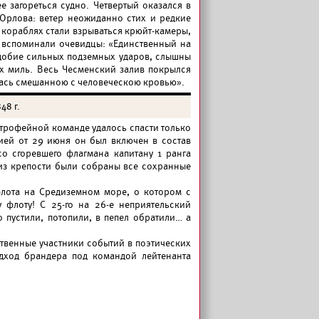
е загореться судно. Четвертый оказался в
 Орлова: ветер неожиданно стих и редкие
 кораблях стали взрываться крюйт-камеры,
м вспоминали очевидцы: «Единственный на
одобие сильных подземных ударов, слышны
х миль. Весь Чесменский залив покрылся
лась смешанною с человеческою кровью».
48 г.
 трофейной команде удалось спасти только
ией от 29 июня он был включен в состав
о сгоревшего флагмана капитану 1 ранга
и из крепости были собраны все сохранные
флота на Средиземном море, о котором с
 флоту! С 25-го на 26-е неприятельский
 пустили, потопили, в пепел обратили… а
твенные участники событий в поэтических
дход брандера под командой лейтенанта