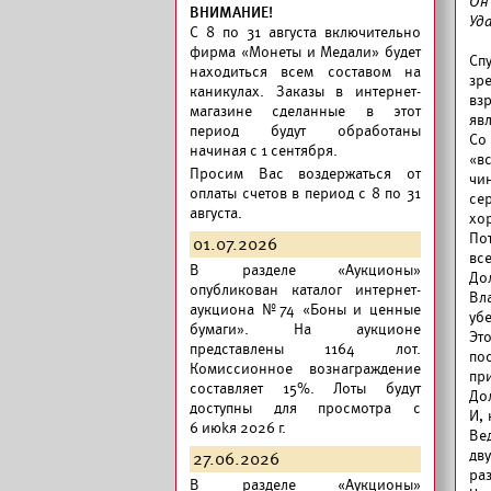
Он
ВНИМАНИЕ!
Уд
C 8 по 31 августа включительно
фирма «Монеты и Медали» будет
Сп
находиться всем составом на
зр
каникулах. Заказы в интернет-
вз
магазине сделанные в этот
явл
период будут обработаны
Со
начиная с 1 сентября.
«в
Просим Вас воздержаться от
чи
оплаты счетов в период с 8 по 31
се
августа.
хор
По
01.07.2026
вс
В разделе «Аукционы»
До
опубликован
каталог интернет-
Вл
аукциона №74 «Боны и ценные
убе
бумаги».
На аукционе
Это
представлены 1164 лот.
по
Комиссионное вознаграждение
пр
составляет 15%. Лоты будут
До
доступны для просмотра с
И,
6 июkя 2026 г.
Ве
дв
27.06.2026
ра
В разделе «Аукционы»