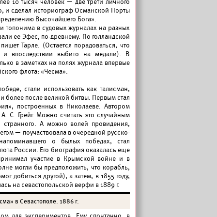
лее 10 тысяч человек — две трети личного
нно, и сделал историограф Османской Порты
пределению Высочайшего Бога».
и топонима в судовых журналах на разных
ывали ее Эфес, по-древнему. По голландской
 пишет Тарле. (Остается порадоваться, что
и и впоследствии выбито на медали). В
лько в заметках на полях журнала впервые
ского флота: «Чесма».
беде, стали использовать как талисман,
и более после великой битвы. Первым стал
ия», построенных в Николаеве. Автором
А. С. Грейг. Можно считать это случайным
о странного. А можно волей провидения,
егом — поучаствовала в очередной русско-
напоминавшего о былых победах, стал
ота России. Его биография оказалась еще
принимал участие в Крымской войне и в
не могли бы предположить, что корабль,
г добиться другой), а затем, в 1855 году,
ась на севастопольской верфи в 1889 г.
сма» в Севастополе. 1886 г.
ом для экспериментов. Ему спонтанно, в