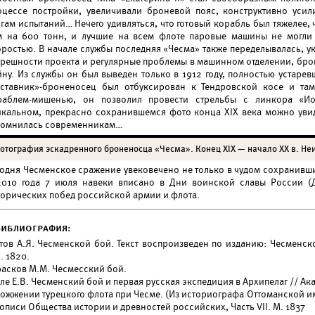
оцессе постройки, увеличивали броневой пояс, конструктивно уси
огам испытаний… Нечего удивляться, что готовый корабль был тяжелее,
м на 600 тонн, и лучшие на всем флоте паровые машины не могли 
оростью. В начале службы последняя «Чесма» также переделывалась, у
грешности проекта и регулярные проблемы в машинном отделении, бро
йну. Из службы он был выведен только в 1912 году, полностью устаре
тставник»-броненосец был отбуксирован к Тендровской косе и там
раблем-мишенью, он позволил провести стрельбы с линкора «Ио
икальном, прекрасно сохранившемся фото конца XIX века можно увид
помнилась современникам…
отография эскадренного броненосца «Чесма». Конец XIX — начало XX в. Неи
годня Чесменское сражение увековечено не только в чудом сохранивши
2010 года 7 июля навеки вписано в Дни воинской славы России (Д
торических побед российской армии и флота.
Библиография:
отов А.Я. Чесменской бой.
Текст воспроизведен по изданию: Чесменско
. 1820.
расков М.М. Чесмесский бой.
ле Е.В. Чесменский бой и первая русская экспедиция в Архипелаг
// Ак
сожжении турецкого флота при Чесме.
(Из историографа Оттоманской и
описи Общества истории и древностей российских, Часть VII. М. 1837