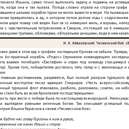
йтенанта Ильина, сумел точно выполнить задачу и поджечь не успевше
хте, когда она и так пылала. Погода словно играла на стороне графа
тавшиеся целыми корабли турки не могли вывести в море. На пылающих
Чесма превратилась в ад, о котором потом долгие годы с содрогание
мном шаре пожар сей виден был за 10 немецких миль, а взрывы, нап
ли с чувствительным потрясением в Смирне, отстоящей на 6 немецки
авающими трупами, обломками, обгорелыми днищами; вода в нем каза
И. К. Айвазовский. Чесменский бой. 18
нако даже в этом аду о трофеях экспедиция Орлова не забыла. Правда,
ин 60-пушечный корабль «Родос» (приказом командующего экспедиц
ота взамен погибшего «Евстафия» и отдан под команду спасшемуся с
узу). Кроме того, победителям досталось пять галер и с мелководья 
шки.
 главным достижением, разумеется, был полный разгром турецкого 
конным восторгом писал адмирал Спиридов: «Честь всероссийскому
енный турецкий флот атаковали, разбили, разломали, сожгли, на небо
ми стали быть во всем Архипелаге господствующими».
дость при вести о победе была по-настоящему всенародной. Непосредс
ах выглядели равными античным богам. Так описывает успешный по
итрия Ильина Херасков в своем «Чесмесском бое»:
к будто нес главу Горгоны к ним в руках,
амененье им нанес Ильин и страх.