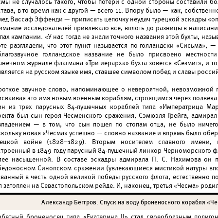
смы не случалось такого, чтобы потери с одной стороны составили бо
тава, в то время как с другой — всего 11. Впору было — как, собстве
мед Вассаф Эффенди — приписать цепочку неудач турецкой эскадры «о
имание исследователей привлекало все, вплоть до разницы в написани
пах кампании. «У нас тогда не знали точного названия этой бухты, наз
рте разглядели, что этот пункт называется по-голландски «Сисьма», —
благозвучное голландское название не было присвоено местност
анечном журнале флагмана «Три иерарха» бухта зовется «Сезмит», и то
является на русском языке имя, ставшее символом побед и славы россий
роткое звучное слово, напоминающее о невероятной, невозможной по
исваивая это имя новым военным кораблям, строящимся через полвека 
ин из трех парусных 84-пушечных кораблей типа «Императрица Мар
оекта был сын героя Чесменского сражения, Сэмюэля Грейга, адмирал 
впадением — в том, что сын пошел по стопам отца, не было ничег
скольку новая «Чесма» успешно — словно название и впрямь было обер
рецкой войне (1828–1829). Вторым носителем славного имени, 
строенный в 1849 году парусный 84-пушечный линкор Черноморского фл
лее насыщенной. В составе эскадры адмирала П. С. Нахимова он 
бедоносном Синопском сражении (увлекающиеся мистикой натуры впол
ванный в честь одной великой победы русского флота, естественно помо
 затоплен на Севастопольском рейде. И, наконец, третья «Чесма» родил
Александр Беггров. Спуск на воду броненосного корабля «Че
рбетный броненосец типа «Екатерина II» стал своеобразным полигон