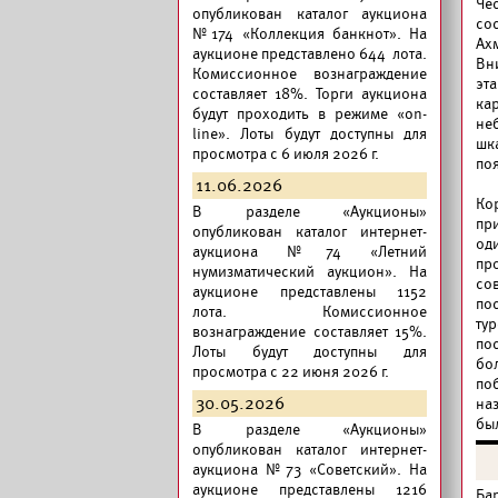
Че
опубликован
каталог аукциона
сос
№174 «Коллекция банкнот».
На
Ах
аукционе представлено 644 лота.
Вн
Комиссионное вознаграждение
эта
составляет 18%. Торги аукциона
ка
будут проходить в режиме «on-
не
line». Лоты будут доступны для
шк
просмотра с 6 июля 2026 г.
по
11.06.2026
Ко
В разделе «Аукционы»
пр
опубликован
каталог интернет-
од
аукциона №74 «Летний
пр
нумизматический аукцион».
На
со
аукционе представлены 1152
по
лота. Комиссионное
ту
вознаграждение составляет 15%.
по
Лоты будут доступны для
бо
просмотра с 22 июня 2026 г.
по
30.05.2026
наз
был
В разделе «Аукционы»
опубликован
каталог интернет-
аукциона №73 «Советский».
На
аукционе представлены 1216
Ба