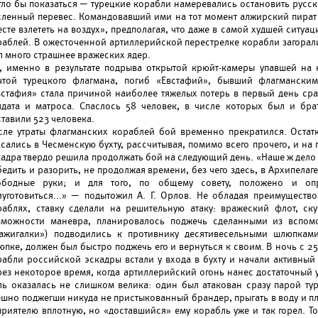
гло бы показаться — турецкие корабли намеревались остановить русск
сленный перевес. Командовавший ими на тот момент алжирский пират Г
сте взлететь на воздух», предполагая, что даже в самой худшей ситуа
раблей. В ожесточенной артиллерийской перестрелке корабли загорал
л много страшнее вражеских ядер.
к, именно в результате подрыва открытой крюйт-камеры упавшей на
чтой турецкого флагмана, погиб «Евстафий», бывший флагмански
встафия» стала причиной наиболее тяжелых потерь в первый день ср
лдата и матроса. Спаслось 58 человек, в числе которых был и бр
тавили 523 человека.
сле утраты флагманских кораблей бой временно прекратился. Остат
асались в Чесменскую бухту, рассчитывая, помимо всего прочего, и на
кадра твердо решила продолжать бой на следующий день. «Наше ж дело
бедить и разорить, не продолжая времени, без чего здесь, в Архипела
ободные руки; и для того, по общему совету, положено и оп
иуготовиться...» — подытожил А. Г. Орлов. Не обладая преимуществ
раблях, ставку сделали на решительную атаку: вражеский флот, с
зможности маневра, планировалось поджечь сделанными из вспом
зажигалки») подводились к противнику десятивесельными шлюпками
пке, должен был быстро поджечь его и вернуться к своим. В ночь с 25 
рабли российской эскадры встали у входа в бухту и начали активный 
рез некоторое время, когда артиллерийский огонь нанес достаточный 
ль оказалась не слишком велика: один был атакован сразу парой ту
ешно поджегши никуда не пристыкованный брандер, прыгать в воду и пл
приятелю вплотную, но «доставшийся» ему корабль уже и так горел. Т