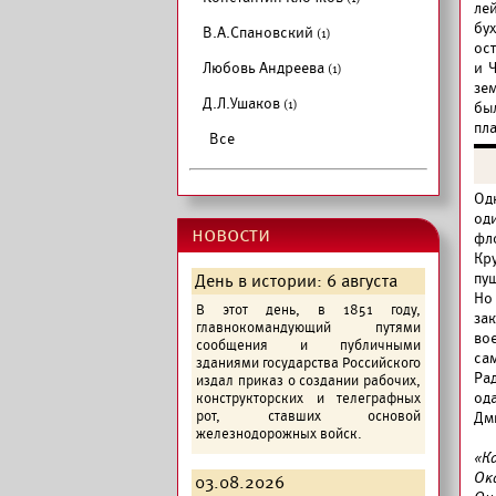
ле
бу
В.А.Спановский
(1)
ос
Любовь Андреева
и 
(1)
зе
Д.Л.Ушаков
(1)
бы
пл
Все
Од
од
новости
фл
Кр
пу
День в истории: 6 августа
Но
В этот день, в 1851 году,
за
главнокомандующий путями
во
сообщения и публичными
са
зданиями государства Российского
Ра
издал приказ о создании рабочих,
од
конструкторских и телеграфных
рот, ставших основой
Дм
железнодорожных войск.
«Ка
Ок
03.08.2026