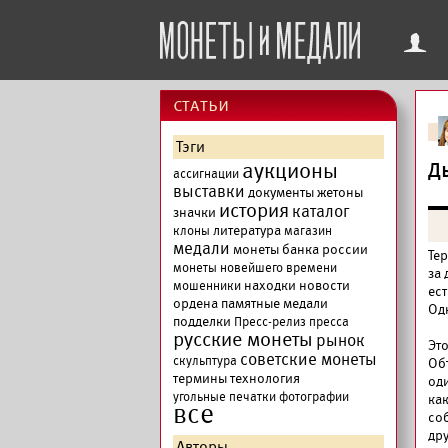
f
cтатьи
Тэги
аукционы
Д
ассигнации
выставки
документы
жетоны
история
каталог
значки
литература
клоны
магазин
медали
монеты банка россии
Тер
монеты новейшего времени
за
находки
новости
мошенники
ес
ордена
памятные медали
Одн
подделки
Пресс-релиз
пресса
русские монеты
рынок
Эт
советские монеты
скульптура
Об
термины
технология
од
угольные печатки
фотографии
ка
все
со
др
Авторы