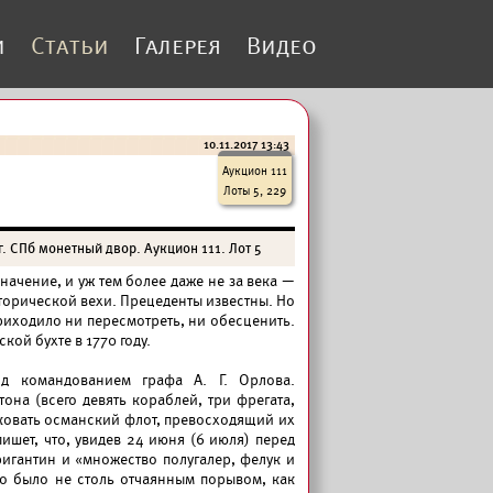
и
Статьи
Галерея
Видео
10.11.2017 13:43
Аукцион 111
Лоты 5, 229
 СПб монетный двор. Аукцион 111. Лот 5
начение, и уж тем более даже не за века —
торической вехи. Прецеденты известны. Но
риходило ни пересмотреть, ни обесценить.
ой бухте в 1770 году.
од командованием графа А. Г. Орлова.
на (всего девять кораблей, три фрегата,
ковать османский флот, превосходящий их
шет, что, увидев 24 июня (6 июля) перед
игантин и «множество полугалер, фелук и
то было не столь отчаянным порывом, как