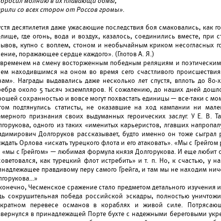
 бросил молнию в их плавающи домы,
арили со всех сторон от Россов громы».
устя десятилетия даже ужасающие последствия боя смаковались, как г
елище, где огонь, вода и воздух, казалось, соединились вместе, при
рывов, купно с воплем, стоном и необычайным криком несогласных г
ение, поражающее сердце каждого». (Глотов А. Я.)
 временем на смену восторженным победным реляциям и поэтическим
сем находившимся на оном во время сего счастливого происшествия
нам». Награды выдавались даже несколько лет спустя, вплоть до 80-х
ребра около 5 тысяч экземпляров. К сожалению, до наших дней дошло
ошей сохранностью и вовсе могут похвастать единицы — все-таки с мом
том подтянулись статисты, не оказавшие на ход кампании ни мале
емерного признания своих выдуманных героических заслуг. У Е. В. Т
лгорукова, одного из таких «именитых карьеристов, лгавших напропал
адимирович Долгоруков рассказывает, будто именно он тоже сыграл 
ждать Орлова «искать турецкого флота и его атаковать». «Мы с Грейгом
 «мы с Грейгом» — любимая формула князя Долгорукова. И еще любит он
советовался, как турецкий флот истребить» и т. п. Но, к счастью, у 
инадлежащее правдивому перу самого Грейга, и там мы не находим ниче
лгорукова…»
 конечно, Чесменское сражение стало предметом детального изучения и
дь сокрушительная победа российской эскадры, полностью уничтожи
укратном перевесе османов в кораблях и живой силе. Потрясаю
звернулся в принадлежащей Порте бухте с надежными береговыми укр