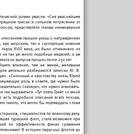
отический роман ужасов: «Cиe ужаснейшее
 страшном треске и сильном потрясении от
олосов, представляло глазам неимоверное
 описаниям пришли указы о награждениях
, как морским, так и сухопутным нижним
 годов XVIII века, их было отчеканено из
 не так уж много подобных медалей, а уж
ента их выпуска прошло почти 250 лет.
йшего влияния, тем не менее, желавшие
арле детально разбираются записки Ю. В.
ую»: «Склонный к хвастовству князь Юрий
решающую роль в совете, где нужно было
 решительно сказали», что нужно атаковать.
 так выражаться: «Тут опять Грейг со мной
нас есть подробное описание всего похода,
го такого, что могло бы подтвердить слова
сториков, специалистов по военному делу.
вшая турецкий флот, стала возможна при
щий по эффективности финал сражения
еплениями! В истории парусных флотов до