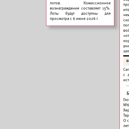
лотов. Комиссионное
пр
вознаграждение составляет 15%.
ит
Лоты будут доступны для
че
просмотра с 6 июня 2026 г.
ск
по
во
«о
ко
ун
за
Ф
Се
с 
ис
Гл
№6
Хе
Тар
О 
лет