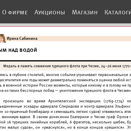
О фирме
Аукционы
Магазин
Каталог
Ирина Сабинина
ым над водой
Медаль в память сожжения турецкого флота при Чесме, 24–26 июня 1770 г.
яясь в глубине столетий, многие события утрачивают первоначальное з
 десятилетия или годы может диаметрально поменяться оценка любой ис
ть в военной истории России моменты, которые никому и в голову не п
а из таких бесспорных побед — уничтожение турецкого флота в Чесменск
о произошло во время Архипелагской экспедиции (1769-1774) п
ъединенные эскадры адмирала Спиридова и контр-адмирала Эльфинсто
ин 10-пушечный бомбардир и семнадцать легких судов) отважились ата
к минимум вдвое. В своем донесении Екатерине о Чесме граф Орлов пи
бой 16 турецких линейных кораблей, 6 фрегатов, несколько шебек, бр
угих малых судов», он «ужаснулся», но в конце концов «решился». Э