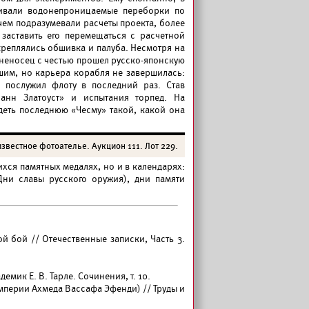
ливали водонепроницаемые переборки по
 чем подразумевали расчеты проекта, более
заставить его перемещаться с расчетной
креплялись обшивка и палуба. Несмотря на
неносец с честью прошел русско-японскую
вшим, но карьера корабля не завершилась:
 послужил флоту в последний раз. Став
анн Златоуст» и испытания торпед. На
еть последнюю «Чесму» такой, какой она
звестное фотоателье. Аукцион 111. Лот 229.
хся памятных медалях, но и в календарях:
ни славы русского оружия), дни памяти
й бой // Отечественные записки, Часть 3.
адемик Е. В. Тарле. Сочинения, т. 10.
мперии Ахмеда Вассафа Эфенди) // Труды и