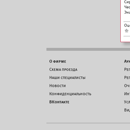
Си
Че
Эн
Оц
О фирме
Ау
Схема проезда
Ре
Наши специалисты
Ре
Новости
Оч
Конфиденциальность
Ин
ВКонтакте
Ус
Ви