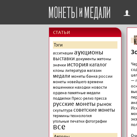
f
cтатьи
Тэги
аукционы
З
ассигнации
выставки
документы
жетоны
история
каталог
Че
значки
со
литература
клоны
магазин
це
медали
монеты банка россии
— 
монеты новейшего времени
ос
находки
новости
мошенники
вы
ордена
памятные медали
пе
подделки
Пресс-релиз
пресса
русские монеты
ан
рынок
Ис
советские монеты
скульптура
мо
термины
технология
эк
угольные печатки
фотографии
все
по
Оч
Авторы