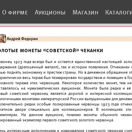
О фирме
Аукционы
Магазин
Каталог
Андрей Федорин
олотые монеты «советской» чеканки
рвонец 1923 года всегда был и остается единственной настоящей золо
держания (драгоценный металл), так и истории появления. Отчеканен 
лью поднять экономику и престиж страны. Но в денежное обращение эта
практически весь тираж был тезаврирован государством и помещен в Го
новного тиража этих червонцев. Некоторое количество монет, тем не
ставлялось на нумизматических аукционах. Монета была редка и её 
рвый советский червонец является дорогой и интересной коллекци
алогичными монетами императорской России выпущенными для денежн
ключительно редки особые полированные червонцы 1923 года отчека
нетном дворе специально для коллекционеров. В коллекциях эти
земплярах. На данном аукционе, помимо монеты обычного чекан
лированный экземпляр первого советского золотого червонца.
ень интересным дополнением к нумизматике советского периода счит