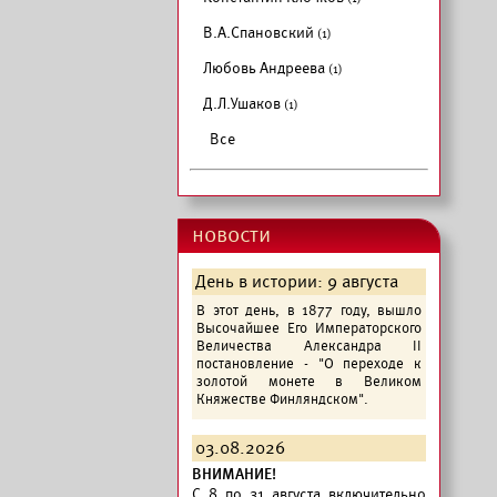
В.А.Спановский
(1)
Любовь Андреева
(1)
Д.Л.Ушаков
(1)
Все
новости
День в истории: 9 августа
В этот день, в 1877 году, вышло
Высочайшее Его Императорского
Величества Александра II
постановление - "О переходе к
золотой монете в Великом
Княжестве Финляндском".
03.08.2026
ВНИМАНИЕ!
C 8 по 31 августа включительно