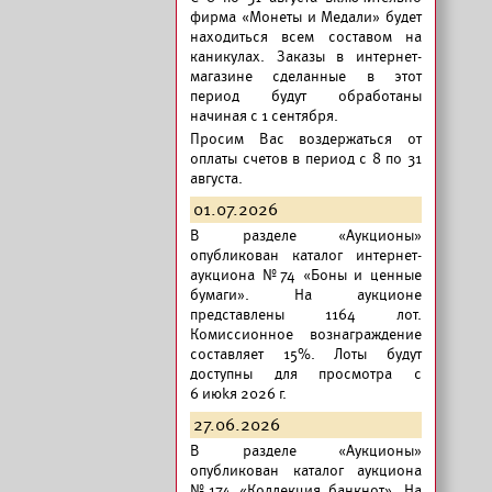
фирма «Монеты и Медали» будет
находиться всем составом на
каникулах. Заказы в интернет-
магазине сделанные в этот
период будут обработаны
начиная с 1 сентября.
Просим Вас воздержаться от
оплаты счетов в период с 8 по 31
августа.
01.07.2026
В разделе «Аукционы»
опубликован
каталог интернет-
аукциона №74 «Боны и ценные
бумаги».
На аукционе
представлены 1164 лот.
Комиссионное вознаграждение
составляет 15%. Лоты будут
доступны для просмотра с
6 июkя 2026 г.
27.06.2026
В разделе «Аукционы»
опубликован
каталог аукциона
№174 «Коллекция банкнот».
На