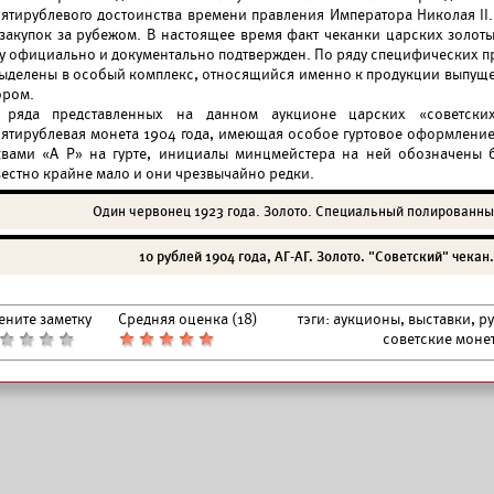
сятирублевого достоинства времени правления Императора Николая II.
сзакупок за рубежом. В настоящее время факт чеканки царских золоты
ду официально и документально подтвержден. По ряду специфических 
выделены в особый комплекс, относящийся именно к продукции выпущ
ором.
 ряда представленных на данном аукционе царских «советски
сятирублевая монета 1904 года, имеющая особое гуртовое оформление.
квами «А Р» на гурте, инициалы минцмейстера на ней обозначены б
вестно крайне мало и они чрезвычайно редки.
Один червонец 1923 года. Золото. Специальный полированный
10 рублей 1904 года, АГ-АГ. Золото. "Советский" чекан.
ените заметку
Средняя оценка (
18
)
тэги:
аукционы, выставки, р
советские моне