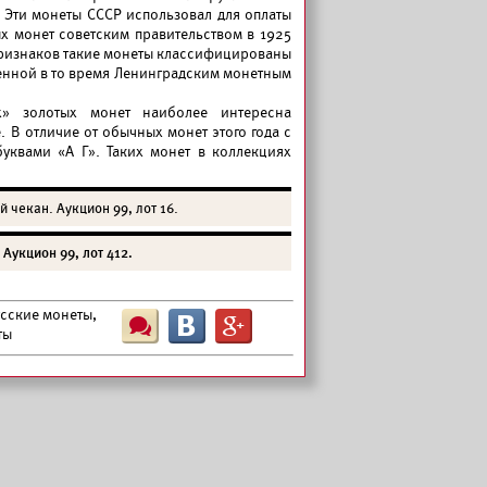
 Эти монеты СССР использовал для оплаты
х монет советским правительством в 1925
признаков такие монеты классифицированы
енной в то время Ленинградским монетным
х» золотых монет наиболее интересна
 В отличие от обычных монет этого года с
уквами «А Г». Таких монет в коллекциях
 чекан. Аукцион 99, лот 16.
 Аукцион 99, лот 412.
усские монеты,
Ш
B
G
ты