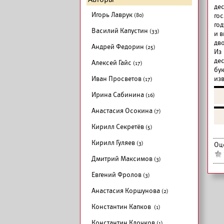
де
Игорь Лаврук
(80)
го
го
Василий Капустин
(33)
и 
дв
Андрей Федорин
(25)
Из
де
Алексей Гайс
(17)
бу
Иван Просветов
из
(17)
Ирина Сабинина
(16)
Анастасия Осокина
(7)
Кирилл Секретёв
(5)
Кирилл Гуляев
(3)
Оц
Дмитрий Максимов
(3)
Евгений Фролов
(3)
Анастасия Коршунова
(2)
Константин Капков
(1)
Константин Клочков
(1)