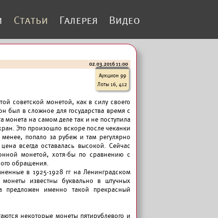
и
Статьи
Галерея
Видео
02.03.2016 11:00
Аукцион 99
Лоты 16, 412
той советской монетой, как в силу своего
он был в сложное для государства время с
 монета на самом деле так и не поступила
хран. Это произошло вскоре после чеканки
 менее, попало за рубеж и там регулярно
цена всегда оставалась высокой. Сейчас
онной монетой, хотя-бы по сравнению с
ого обращения.
ненные в 1925-1928 гг на Ленинградском
 монеты известны буквально в штучных
а предложен именно такой прекрасный
аются некоторые монеты пятирублевого и