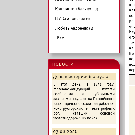
ок
Константин Клочков
(1)
на
ко
В.А.Спановский
(1)
ре
оч
Любовь Андреева
(1)
Неу
ог
Все
те
на 
Во
по
новости
по
пе
День в истории: 6 августа
В этот день, в 1851 году,
главнокомандующий путями
сообщения и публичными
зданиями государства Российского
издал приказ о создании рабочих,
конструкторских и телеграфных
рот, ставших основой
железнодорожных войск.
03.08.2026