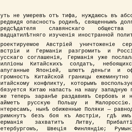
Чуть не умеревъ отъ тифа, нуждаюсь въ абс
предвидя опасность родинѣ, священнымъ дол
предсѣдателя славянскаго общества
двадцатилѣтняго изученія иностранной поли
Проектируемое Австріей уничтоженіе се
Австріи и Германіи разгромить и Россі
русскаго соглашенія, Германія уже послал
милліоны Китайскихъ солдатъ, небоящих
напуганные Японіей, шлютъ деньги и оф
Огромность Китайской границы ежеминутно
китайскому конфликту, которымъ воспользу
обязуется Китаю напасть на нашу западную 
уже теперь заранѣе раздавивъ Сербовъ и 
займетъ русскую Польшу и Малороссію.
интересамъ, нынѣ обиженные Поляки — равно
примкнутъ безъ боя къ Австріи, гдѣ имъ
Германія захватитъ Литву, Прибалт
Петербургомъ, Швеція Финляндію; Румын