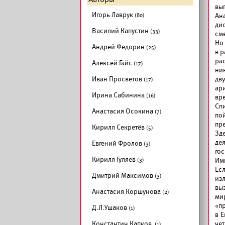
вы
Игорь Лаврук
(80)
Ан
дис
Василий Капустин
(33)
см
Но 
Андрей Федорин
(25)
в 
ра
Алексей Гайс
(17)
ни
Иван Просветов
дв
(17)
ар
Ирина Сабинина
(16)
вр
Сп
Анастасия Осокина
(7)
по
пр
Кирилл Секретёв
(5)
Зд
де
Евгений Фролов
(3)
го
Кирилл Гуляев
(3)
Им
Ес
Дмитрий Максимов
(3)
из
вы
Анастасия Коршунова
(2)
ми
«пр
Д.Л.Ушаков
(1)
в 
Константин Капков
чет
(1)