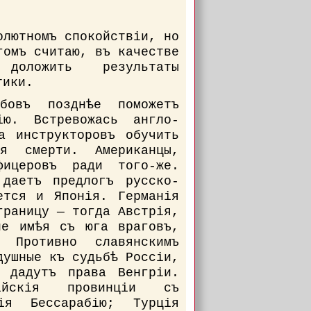
олютномъ спокойствіи, но
гомъ считаю, въ качестве
 доложить результаты
тики.
рбовъ позднѣе поможетъ
ю. Встревожась англо-
а инструкторовъ обучить
ся смерти. Американцы,
ицеровъ ради того-же.
 даетъ предлогъ русско-
ется и Японія. Германія
границу — тогда Австрія,
не имѣя съ юга враговъ,
 Противно славянскимъ
душные къ судьбѣ Россіи,
 дадутъ права Венгріи.
ійскія провинціи съ
ія Бессарабію; Турція