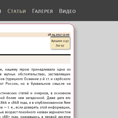
и
Статьи
Галерея
Видео
28.04.2017 12:00
Аукцион 1132
Лот 67
ие, нашему герою принадлежала одна из
 мутных обстоятельствах, заставлявших
ов (турецкого Османие 2-й ст. и сербского
 от России, но в буквальном смысле на
стических статей и очерков, в основном
рой более чем загадочной. Даже дата его
866 и 1868 года, а в опубликованном New
м — т. е., если доверять этой информации,
ью возраст покойного назван журналистом
1887 году, оказавшись в первой десятке