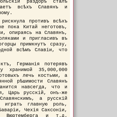
польскій раздоръ сталъ
гаетъ всѣхъ Славянъ и
ному.
 рискнула противъ всѣхъ
же пока Китай неготовъ,
іи, опираясь на Славянъ,
оляками и пригласивъ въ
огорцы примкнутъ сразу,
одной всѣмъ Славіи, что
иктъ, Германія потерявъ
у хранимой 35,000,000
отовыхъ лечь костьми, а
нной рѣшимости Славянъ
анится навсегда, что и
я, Царь русскій, онъ-же
Славянскимъ, а русскій
ъ играть главную роль,
Баваріи, Чехія Саксоніи,
— Вюртемберга и т.д.