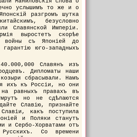
шали Маниловскія слова о
ечно услышимъ то же и о
Японскій разгромъ шутка
китайскимъ, безусловно
ли Славянской Имперіи.
рмія выростетъ скорѣе
ъ войны съ Японіей до
 гарантію юго-западныхъ
40.000,000 Славянъ изъ
родцевъ. Дипломаты наши
 козыри сбрасывали. Намъ
ія ихъ къ Россіи, но они
 на равныхъ правахъ въ
умрутъ но не сдѣлаются
дайте Славію, признайте
 Славіи, какъ поступила
оніей и Поляки станутъ
ми и Сербо-Хорватами отъ
 Русскихъ. Со времени