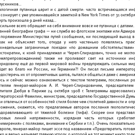
пускников…
алогичная путаница царит и с датой смерти: часто встречающаяся и
сонирует с уже упоминавшейся заметкой в New York Times от 31 октября. 
ерть произошла 9 дней назад…
сильнее всего обращает на себя внимание вовсе не путаница с датами.
ранней биографии графа — ни служба во флотском экипаже или Адмира
споряжение Министерства путей сообщения, ни последующий выход в о
как не объясняет того, откуда у него частенько появлялись прак
ухнедельные заграничные поездки «по домашним обстоятельствам»
истократии, к коей принадлежал и Череп-Спиридович, точно не могло
емяпрепровождением) также не проливают свет на источники ин
иридовичу ещё до первой мировой войны предупреждать сильных мира
йдет во благо ни России, ни Германии?! Он писал письма императо
едостеречь их от опрометчивых шагов, пытался общаться даже с амери
есь и сейчас можно ознакомиться с текстом телеграмм, посланных 
ятелям генерал-майором А. И. Череп-Спиридовичем, председателем
спиталя Дюбуа в Париже 24 октября 1908 г. Телеграммы адресовали
ператорской Фамилии, министрам, председателю Государственной Думы
ли отвлечься от особенностей стиля более чем столетней давности и о
ложения, окажется, что предлагаемые автором послания геополитиче
здоравливающего от тяжелой болезни (тифа). Скорее они представ
ровых линий напряженности, изрядная часть которых сработает
имирения» с поляками, внимание к Сербии и т.п.). Очень показательно,
Европе, генерал-майор пишет эссе под названием «Предотвратить гото
ко и верно называет главную угрозу, о которой на тот момент никто тол