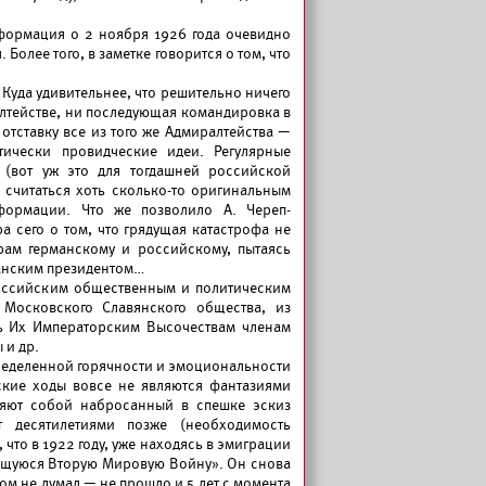
нформация о 2 ноября 1926 года очевидно
Более того, в заметке говорится о том, что
 Куда удивительнее, что решительно ничего
лтействе, ни последующая командировка в
тставку все из того же Адмиралтейства —
тически провидческие идеи. Регулярные
 (вот уж это для тогдашней российской
 считаться хоть сколько-то оригинальным
формации. Что же позволило А. Череп-
 сего о том, что грядущая катастрофа не
рам германскому и российскому, пытаясь
канским президентом…
российским общественным и политическим
 Московского Славянского общества, из
сь Их Императорским Высочествам членам
 и др.
пределенной горячности и эмоциональности
ские ходы вовсе не являются фантазиями
ляют собой набросанный в спешке эскиз
 десятилетиями позже (необходимость
 что в 1922 году, уже находясь в эмиграции
вящуюся Вторую Мировую Войну». Он снова
ком не думал — не прошло и 5 лет с момента