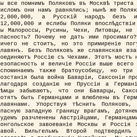
Мы все помнимъ Поляковъ въ Москвѣ триста
числомъ они намъ равнялись; нынѣ же Поля
12,000,000, а Русскій народъ безъ ин
112,000,000 и еслибы Поляки впослѣдствіи
бы Малороссы, Русины, Чехи, Литовцы, не 
опасность? Почему не дать ими просимаго
ничего не стоитъ, но это примиреніе пог
Славянъ. Безъ Поляковъ же славянская вза
соединяютъ Россію съ Чехами. Этотъ мостъ 
Безопасность и величіе Россіи выше всего
вспоминаемъ также братоусобицу, но три 
возстанія была война Баваріи, Саксоніи пр
благодаря созданію не Пруссіи а Герман
нѣмцы забываютъ, что они Баварцы, Сакс
хотятъ быть Германцами и влюблены въ Гер
Славянами. Упорствуя тѣснить Поляковъ, 
опасную западную границу врагамъ, дотяне
будемъ разчленены Австрійцами, Германцам
Монгольское завоеваніе Москвы и Россія 
лавой. Вильгельмъ Второй подтвердил