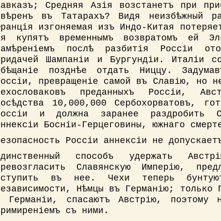
Кавказъ; Средняя Азія возстанетъ при при
увѣренъ въ Татарахъ? Видя неизбѣжный ра
Франція изгоняемая изъ Индо-Китая потеряе
ея купятъ временнымъ возвратомъ ей Эл
намѣреніемъ послѣ разбитія Россіи от
придачей Шампаніи и Бургундіи. Италіи с
обѣщаніе позднѣе отдать Ниццу. Задума
Россіи, превращеніе самой въ Славію, но н
Чехословаковъ преданныхъ Россіи, Авс
сосѣдства 10,000,000 Сербохорватовъ, го
Россіи и должна заранее раздробить С
аннексіи Босніи-Герцеговины, южнаго смерт
Безопасность Россіи аннексіи не допускает
Единственный способъ удержать Авст
превозгласить Славянскую Имперію, пред
вступить въ нее. Чехи теперь бунтую
независимости, Нѣмцы въ Германію; только 
и Германіи, спасаютъ Австрію, поэтому н
примиреніемъ съ ними.