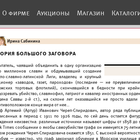
О фирме
Аукционы
Магазин
Каталог
Ирина Сабинина
еория большого заговора
чтатель, чаявший объединить в одну организацию
0 миллионов славян и обдумывавший создание
гло-славяно-латинской Лиги; владелец и крупный
ционер «заводов, газет, пароходов» (последнее — не преувеличен
лжских торговых флотилий), скончавшийся в бедности при крайне
дозревать убийство; славянофил, патриот и кавалер иностранных орден
дена Саввы 2-й ст.), на склоне лет оказавшийся не просто вдали
отивоположном конце мира от нее…
аф Артемий (Артур) Иванович Череп-Спиридович, автор ряда публици
писанных в период с 1911 по 1926 годы, по сей день остается фигу
ждения неизвестна: различные источники называют цифры от 1858 до 1
rk Times сообщении о якобы самоубийстве графа он именуется 75-летни
дом рождения Череп-Спиридовича окажется 1851. С высокой вероятност
обум — известно, что граф закончил обучение в Морском училище в 