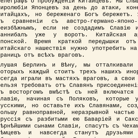
Телеграфъ о пробужденіи Китайцевъ. Мы слы
миролюбіи Японцевъ за день до атаки, кон
Китайцахъ, но береженаго Богъ бережетъ. 
въ сравненіи съ австро-германо-японо-
неизбѣжнымъ, если не создадимъ Славію и
Ганнибалъ уже у воротъ. Китайская а
Японской. Время краткой передышки от
Китайскаго нашествія нужно употребить на
границъ отъ всѣхъ враговъ.
Слушая Берлинъ и Вѣну, мы отталкивали 
которыхъ каждый стоитъ трехъ нашихъ ино
всегда играли въ мастяхъ враговъ, а свои
нельзя требовать отъ Славянъ присоединен
съ восторгомъ вмѣстѣ съ ней включатся
Славію, начиная съ Поляковъ, которые 
Русскими, но оставьте ихъ Славянами, соз
Польшу равноправной, неразрывной частью
Пруссія съ разбитыми ею Баваріей и Сакс
вѣрнѣйшими сынами Славіи, спасутъ съ Чеха
Нѣмцевъ и навсегда станутъ друзьями