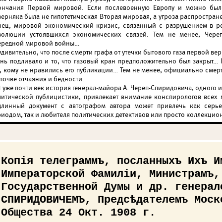
ончания Первой мировой. Если послевоенную Европу и можно было 
верняка была не гипотетическая Вторая мировая, а угроза распростран
нец, мировой экономический кризис, связанный с разрушением в р
волюции устоявшихся экономических связей. Тем не менее, Чере
ередной мировой войны…
дивительно, что после смерти графа от утечки бытового газа первой ве
онь подливало и то, что газовый кран предположительно был закрыт… 
х, кому не нравились его публикации… Тем не менее, официально сме
почве отчаяния и бедности.
т уже почти век история генерал-майора А. Череп-Спиридовича, одного
литической публицистики, привлекает внимание конспирологов всех
длинный документ с автографом автора может привлечь как серь
риодом, так и любителя политических детективов или просто коллекци
Копія телеграммъ, посланныхъ Ихъ И
Императорской Фамиліи, Министрамъ,
Государственной Думы и др. генерал
СПИРИДОВИЧЕМЪ, Предсѣдателемъ Моск
Общества 24 Окт. 1908 г.