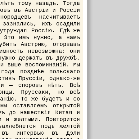
 лѣтъ тому назадъ. Тогда
ковъ въ Австріи и Россіи
ородцевъ насчитываетъ
 зазнались, ихъ осадили
утруждая Россію. Гдѣ-же
? Это имъ нужно, а намъ
убитъ Австрию, оторвавъ
имность невозможна: они
нужно держать въ дружбѣ.
 и выше воспоминаній. Мы
года позднѣе польскаго
отивъ Пруссіи, однако-же
іи — споровъ нѣтъ. Всѣ
онцы, Пруссаки, но всѣ
манію. То же будетъ и со
мы оставляемъ открытой
мъ до нашествія Китая и
и и желтыми. Повторится
захлебнется подъ желтой
ъ въ интервью въ Дэли