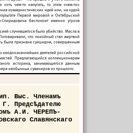
хоть чем-то напугать, то этим «чем-то»
ения коммунистических идей или, на худой
езультате Первой мировой и Октябрьской
п-Спиридовича беспокоит именно угроза
рсией случившегося было убийство. Масла в
Поговаривали, что покойный стал жертвой
рть была признана суицидом, совершенным
 из неоднозначнейших деятелей российской
 мастей. Предлагающийся коллекционерам
езного историка, занимающегося данным
онера необычных сувениров из прошлого.
мп. Выс. Членамъ
 Г. Предсѣдателю
омъ А.И. ЧЕРЕПЪ-
овскаго Славянскаго