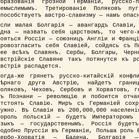
образованія грозной Германіи, русско-
немыслимымъ. Третированіе Поляковъ пу
способствуетъ австро-славизму — намъ опас
Если малая Болгарія — авангардъ Славіи,
одна — назвать себя царствомъ, то чего-
бояться Россіи — союзницъ Англіи и Франц
провозгласить себя Славіей, сойдясь съ П
нее всѣхъ Славянъ. Сербы, Болгары, Черн
австрійскіе Славяне такъ потянутся къ р
Австрія распадется.
Когда-же грянетъ русско-китайскій конфл
вѣрнаго друга Австрію, найдетъ границ
Поляковъ, Чеховъ, Сербовъ и Хорватовъ, г
въ Познани — революцію и побоится отчая
отстоять Славію. Миръ съ Германіей сохр
нужно. Въ Славіи въ 200,000,000 населені
король польскій — будетъ Императоромъ 
языкъ — государственымъ. Россія будет
подобно Пруссіи въ Германіи, Польша роль 
Сербо-Хорватія — Бадена, Болгарія 