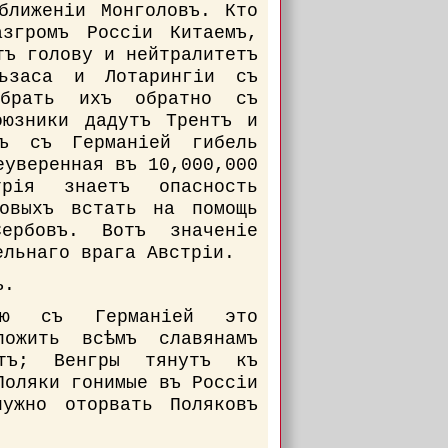
ближеніи Монголовъ. Кто
згромъ Россіи Китаемъ,
тъ голову и нейтралитетъ
ьзаса и Лотарингіи съ
обрать ихъ обратно съ
оюзники дадутъ Трентъ и
въ съ Германіей гибель
еуверенная въ 10,000,000
трія знаетъ опасность
товыхъ встать на помощь
ербовъ. Вотъ значеніе
ельнаго врага Австріи.
ъ.
рію съ Германіей это
ложить всѣмъ славянамъ
тъ; Венгры тянутъ къ
Поляки гонимые въ Россіи
ужно оторвать Поляковъ