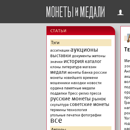
f
cтатьи
Тэги
аукционы
Т
ассигнации
выставки
документы
жетоны
история
каталог
Ме
значки
20
литература
клоны
магазин
Ан
медали
монеты банка россии
ак
монеты новейшего времени
во
находки
новости
мошенники
по
ордена
памятные медали
ор
подделки
Пресс-релиз
пресса
русские монеты
пр
рынок
Гр
советские монеты
скульптура
на
термины
технология
ро
угольные печатки
фотографии
все
Yo
го
на
Авторы