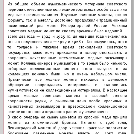
Из общего объема нумизматического материала советского
периода отечественные коллекционеры всегда особо выделяли
медные экземпляры монет. Крупные приятные монеты, как по
формату, так и металлу, достойно продолжили традиционный
номинальный ряд монет Императорской России. Чеканка
советских медных монет по своему времени была недолгой —
всего два года — 1924 и 1925 гг., да еще два года чеканились
только полукопеечники — 1927 и 1928 гг. Так получилось, что в
то, трудное и тяжелое время становления советского
государства, мало кому приходило в голову откладывать и
сохранять качественные штемпельные медные экземпляры
монет. Коллекционеров нумизматов в то время было немного,
отборные коллекционные монеты этого выпуска в их
коллекциях конечно были, но в очень небольшом числе.
Практически все медные монеты находясь в денежном
обращении повреждались истирались и становились
нумизматически не коллекционным материалом. В настоящее
время медные советские монеты в высокой степени
сохранности редки, а рыночная цена особо красивых и
качественных экземпляров в превосходной коллекционной
патине постоянно и неуклонно растет и увеличивается.
В свою очередь на смену монетам из красной меди пришли
монеты из алюминиевой бронзы. Начиная с 1926 года,
Ленинградский монетный двор чеканил красивые золотистые
бронзовые разменные монеты вплоть до 1957 года.