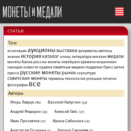
ś
cтатьи
Тэги
аукционы
выставки
документы
жетоны
ассигнации
история
каталог
медали
значки
литература
клоны
магазин
монеты банка россии
монеты новейшего времени
мошенники
находки
новости
ордена
памятные медали
подделки
Пресс-релиз
русские монеты
рынок
пресса
скульптура
советские монеты
термины
технология
угольные печатки
все
фотографии
Авторы
Игорь Лаврук
Василий Капустин
(80)
(33)
Андрей Федорин
Алексей Гайс
(25)
(17)
Иван Просветов
Ирина Сабинина
(17)
(16)
Анастасия Осокина
Кирилл Секретёв
(7)
(5)