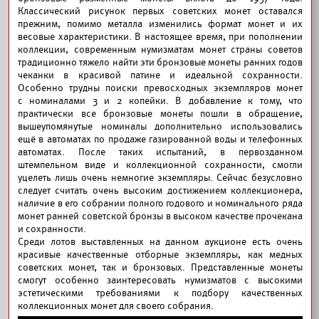
Классический рисунок первых советских монет оставался
прежним, помимо металла изменились формат монет и их
весовые характеристики. В настоящее время, при пополнении
коллекции, современным нумизматам монет страны советов
традиционно тяжело найти эти бронзовые монеты ранних годов
чеканки в красивой патине и идеальной сохранности.
Особенно трудны поиски превосходных экземпляров монет
с номиналами 3 и 2 копейки. В добавление к тому, что
практически все бронзовые монеты пошли в обращение,
вышеупомянутые номиналы дополнительно использовались
ещё в автоматах по продаже газированной воды и телефонных
автоматах. После таких испытаний, в первозданном
штемпельном виде и коллекционной сохранности, смогли
уцелеть лишь очень немногие экземпляры. Сейчас безусловно
следует считать очень высоким достижением коллекционера,
наличие в его собрании полного годового и номинального ряда
монет ранней советской бронзы в высоком качестве прочекана
и сохранности.
Среди лотов выставленных на данном аукционе есть очень
красивые качественные отборные экземпляры, как медных
советских монет, так и бронзовых. Представленные монеты
смогут особенно заинтересовать нумизматов с высокими
эстетическими требованиями к подбору качественных
коллекционных монет для своего собрания.