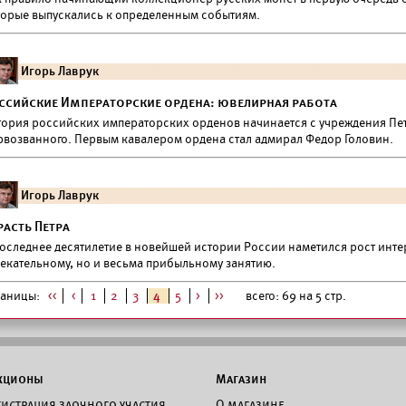
торые выпускались к определенным событиям.
Игорь Лаврук
ссийские Императорские ордена: ювелирная работа
тория российских императорских орденов начинается с учреждения Пет
рвозванного. Первым кавалером ордена стал адмирал Федор Головин.
Игорь Лаврук
расть Петра
последнее десятилетие в новейшей истории России наметился рост инт
лекательному, но и весьма прибыльному занятию.
раницы:
<<
<
1
2
3
4
5
>
>>
всего: 69 на 5 стр.
кционы
Магазин
гистрация заочного участия
О магазине