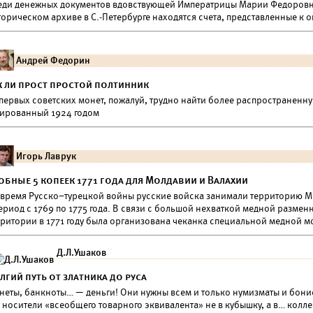
еди денежных документов вдовствующей Императрицы Марии Федоровн
торическом архиве в С.-Петербурге находятся счета, представленные 
Андрей Федорин
к ли прост простой полтинник
первых советских монет, пожалуй, трудно найти более распространенну
тированный 1924 годом
Игорь Лаврук
обные 5 копеек 1771 года для Молдавии и Валахии
 время Русско–турецкой войны русские войска занимали территорию 
период с 1769 по 1775 года. В связи с большой нехваткой медной разме
рритории в 1771 году была организована чеканка специальной медной м
Д.Л.Ушаков
лгий путь от златника до руса
неты, банкноты… — деньги! Они нужны всем и только нумизматы и бони
 носители «всеобщего товарного эквивалента» не в кубышку, а в… колл