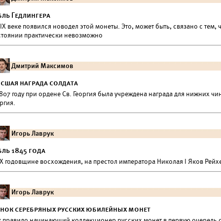
бль Гедлингера
IX веке появился новодел этой монеты. Это, может быть, связано с тем,
стоянии практически невозможно
Дмитрий Максимов
сшая награда солдата
807 году при ордене Св. Георгия была учреждена награда для нижних ч
ргия.
Игорь Лаврук
бль 1845 года
X годовщине восхождения, на престол императора Николая I Яков Рейхе
Игорь Лаврук
нок серебряных русских юбилейных монет
к правило начинающий коллекционер русских монет в первую очередь 