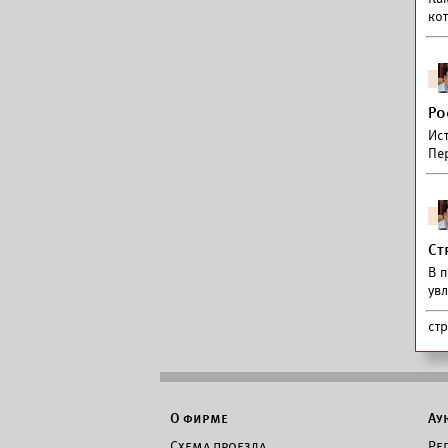
ко
Ро
Ис
Пе
Ст
В 
ув
ст
О фирме
Ау
Схема проезда
Ре