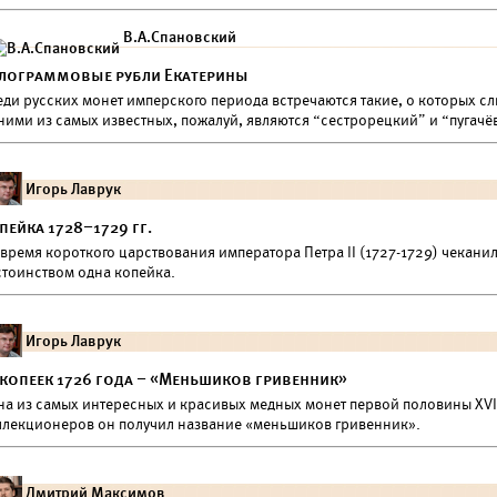
В.А.Спановский
лограммовые рубли Екатерины
еди русских монет имперского периода встречаются такие, о которых с
ними из самых известных, пожалуй, являются “сестрорецкий” и “пугачё
Игорь Лаврук
пейка 1728–1729 гг.
время короткого царствования императора Петра II (1727-1729) чекани
стоинством одна копейка.
Игорь Лаврук
 копеек 1726 года – «Меньшиков гривенник»
на из самых интересных и красивых медных монет первой половины XVII
ллекционеров он получил название «меньшиков гривенник».
Дмитрий Максимов