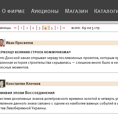
О фирме
Аукционы
Магазин
Каталог
раницы:
<<
<
1
2
3
4
5
>
>>
всего: 69 на 5 стр.
Иван Просветов
ервенцу великих строек коммунизма»
лго-Донской канал открывал череду послевоенных проектов, которым п
длинная история строительства скрывалась — слишком много было в ней
фосных моментов.
Константин Клочков
ликвия эпохи Воссоединения
истеме донативных знаков допетровского времени золотой в четверть уг
явление данного знака связано с одним из наиболее важных событий в и
став Левобережной Украины.