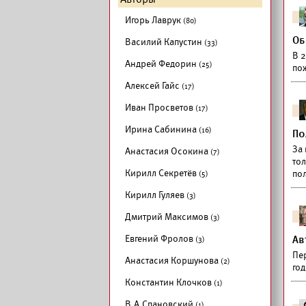
Игорь Лаврук
(80)
Об
Василий Капустин
(33)
В 
Андрей Федорин
(25)
по
Алексей Гайс
(17)
Иван Просветов
(17)
Ирина Сабинина
(16)
По
За
Анастасия Осокина
(7)
тол
Кирилл Секретёв
по
(5)
Кирилл Гуляев
(3)
Дмитрий Максимов
(3)
Евгений Фролов
Ав
(3)
Пе
Анастасия Коршунова
(2)
го
Константин Клочков
(1)
В.А.Спановский
(1)