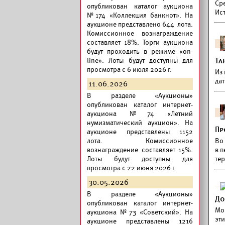
Ср
опубликован
каталог аукциона
Ис
№174 «Коллекция банкнот».
На
аукционе представлено 644 лота.
Комиссионное вознаграждение
составляет 18%. Торги аукциона
будут проходить в режиме «on-
line». Лоты будут доступны для
Та
просмотра с 6 июля 2026 г.
Из 
да
11.06.2026
В разделе «Аукционы»
опубликован
каталог интернет-
аукциона №74 «Летний
нумизматический аукцион».
На
Пр
аукционе представлены 1152
лота. Комиссионное
Во
вознаграждение составляет 15%.
в 
Лоты будут доступны для
те
просмотра с 22 июня 2026 г.
30.05.2026
В разделе «Аукционы»
До
опубликован
каталог интернет-
Мо
аукциона №73 «Советский».
На
эти
аукционе представлены 1216