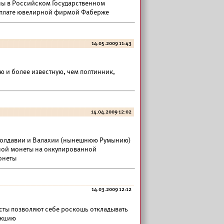
ы в Российском Государственном
к оплате ювелирной фирмой Фаберже
14.05.2009 11:43
ю и более известную, чем полтинник,
14.04.2009 12:02
Молдавии и Валахии (нынешнюю Румынию)
нной монеты на оккупированной
онеты
14.03.2009 12:12
сты позволяют себе роскошь откладывать
екцию