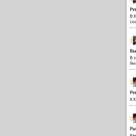
Ру
В X
со
Вы
В 1
Гео
Ру
К X
Ры
Ка