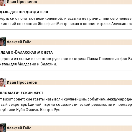
Иван Просветов
даль для предводителя
ерть сию почитают великолепной, и едва ли не причислили сего человека
рдинский посланник Жозеф де Местр писал о кончине графа Александр
Алексей Гайс
лдаво-Валахская монета
держки из статьи известного русского историка Павла Павловича фон В
нетам для Молдавии и Валахии.
Иван Просветов
пломатический жест
от визит советские газеты называли крупнейшим событием международно
рвый секретарь Единой партии социалистической революции и премьер
спублики Куба Фидель Кастро Рус.
Алексей Гайс