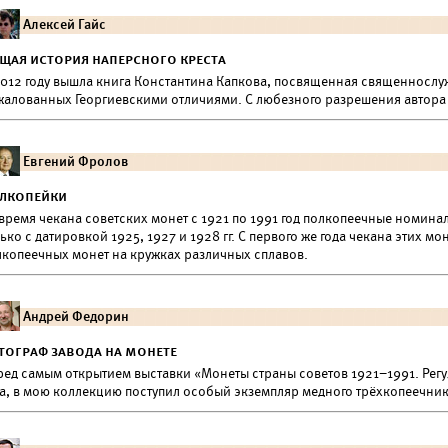
Алексей Гайс
щая история наперсного креста
2012 году вышла книга Константина Капкова, посвященная священнослу
жалованных Георгиевскими отличиями. С любезного разрешения автора м
Евгений Фролов
лкопейки
 время чекана советских монет с 1921 по 1991 год полкопеечные номин
ько с датировкой 1925, 1927 и 1928 гг. С первого же года чекана этих 
лкопеечных монет на кружках различных сплавов.
Андрей Федорин
тограф завода на монете
ред самым открытием выставки «Монеты страны советов 1921–1991. Регу
да, в мою коллекцию поступил особый экземпляр медного трёхкопеечник