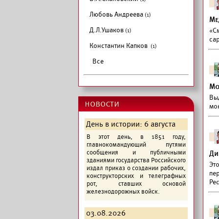
Любовь Андреева
(1)
Ме
Д.Л.Ушаков
«См
(1)
са
Константин Капков
(1)
Все
Мо
Вы
новости
мо
День в истории: 6 августа
В этот день, в 1851 году,
главнокомандующий путями
сообщения и публичными
Ди
зданиями государства Российского
Эт
издал приказ о создании рабочих,
пе
конструкторских и телеграфных
Ре
рот, ставших основой
железнодорожных войск.
03.08.2026