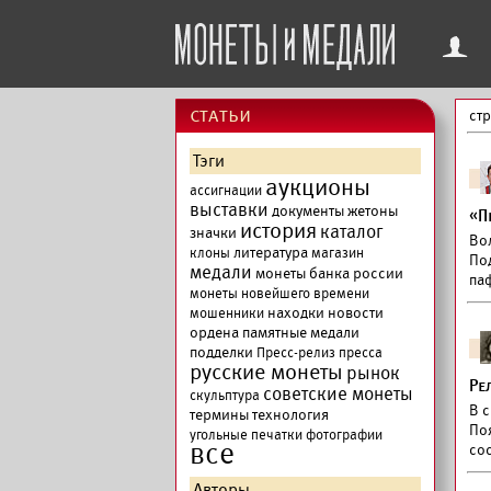
f
cтатьи
ст
Тэги
аукционы
ассигнации
выставки
документы
жетоны
«П
история
каталог
значки
Во
литература
клоны
магазин
По
медали
монеты банка россии
па
монеты новейшего времени
находки
новости
мошенники
ордена
памятные медали
подделки
Пресс-релиз
пресса
русские монеты
рынок
Ре
советские монеты
скульптура
В с
термины
технология
По
угольные печатки
фотографии
все
со
Авторы