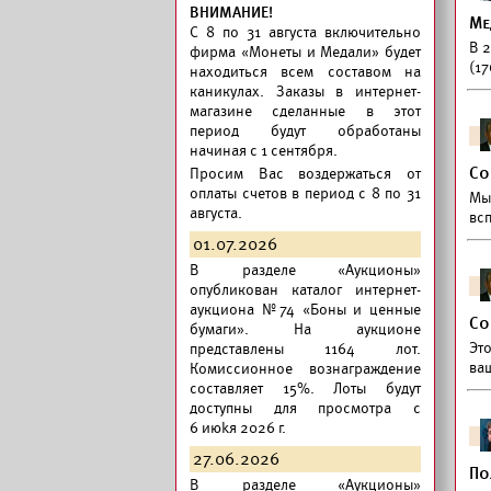
ВНИМАНИЕ!
Ме
C 8 по 31 августа включительно
В 
фирма «Монеты и Медали» будет
(17
находиться всем составом на
каникулах. Заказы в интернет-
магазине сделанные в этот
период будут обработаны
начиная с 1 сентября.
Со
Просим Вас воздержаться от
оплаты счетов в период с 8 по 31
Мы
августа.
вс
01.07.2026
В разделе «Аукционы»
опубликован
каталог интернет-
аукциона №74 «Боны и ценные
Со
бумаги».
На аукционе
Эт
представлены 1164 лот.
ва
Комиссионное вознаграждение
составляет 15%. Лоты будут
доступны для просмотра с
6 июkя 2026 г.
27.06.2026
По
В разделе «Аукционы»