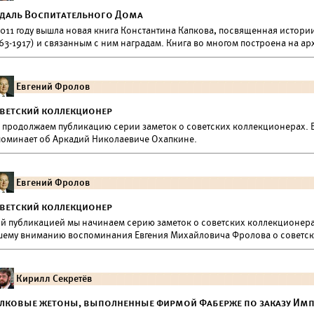
даль Воспитательного Дома
2011 году вышла новая книга Константина Капкова, посвященная истор
63-1917) и связанным с ним наградам. Книга во многом построена на а
Евгений Фролов
ветский коллекционер
 продолжаем публикацию серии заметок о советских коллекционерах. В
поминает об Аркадий Николаевиче Охапкине.
Евгений Фролов
ветский коллекционер
ой публикацией мы начинаем серию заметок о советских коллекционерах
шему вниманию воспоминания Евгения Михайловича Фролова о советс
Кирилл Секретёв
лковые жетоны, выполненные фирмой Фаберже по заказу Им