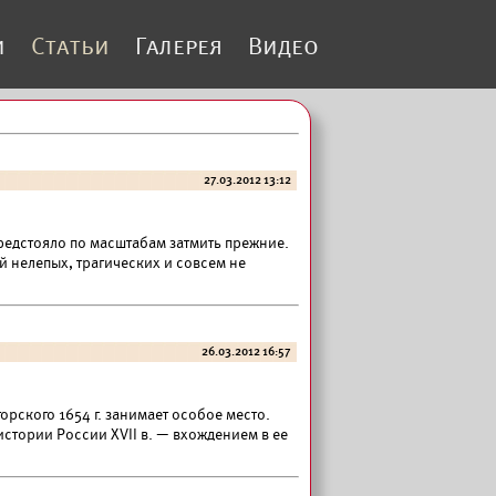
и
Статьи
Галерея
Видео
27.03.2012 13:12
редстояло по масштабам затмить прежние.
 нелепых, трагических и совсем не
26.03.2012 16:57
орского 1654 г. занимает особое место.
стории России XVII в. — вхождением в ее