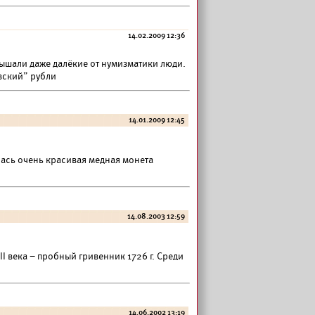
14.02.2009 12:36
лышали даже далёкие от нумизматики люди.
вский” рубли
14.01.2009 12:45
лась очень красивая медная монета
14.08.2003 12:59
I века – пробный гривенник 1726 г. Среди
14.06.2002 13:19