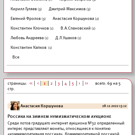
Кирилл Гуляев
Дмитрий Максимов
(3)
(3)
Евгений Фролов
Анастасия Коршунова
(3)
(2)
Константин Клочков
В.А.Спановский
(1)
(1)
Любовь Андреева
Д.Л.Ушаков
(1)
(1)
Константин Капков
(1)
Все
страницы:
<<
<
1
2
3
4
5
>
>>
всего: 69 на 5
стр.
Анастасия Коршунова
28.12.2022 13:12
Россика на зимнем нумизматическом аукционе
Среди лотов грядущего интернет аукциона №32 определенный
интерес представляют монеты, относящиеся к понятию
«коммеморативная россика». Коммеморативной россикой