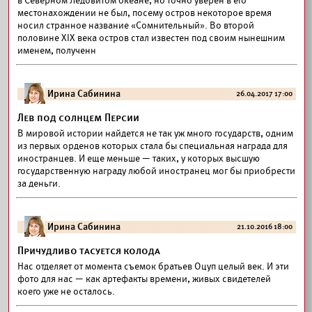
в Северном Ледовитом океане, но точно уверен в его
местонахождении не был, посему остров некоторое время
носил странное название «Сомнительный». Во второй
половине XIX века остров стал известен под своим нынешним
именем, полученн
Ирина Сабинина
26.04.2017 17:00
Лев под солнцем Персии
В мировой истории найдется не так уж много государств, одним
из первых орденов которых стала бы специальная награда для
иностранцев. И еще меньше — таких, у которых высшую
государственную награду любой иностранец мог бы приобрести
за деньги.
Ирина Сабинина
21.10.2016 18:00
Причудливо тасуется колода
Нас отделяет от момента съемок братьев Оцуп целый век. И эти
фото для нас — как артефакты времени, живых свидетелей
коего уже не осталось.