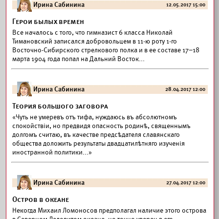
Ирина Сабинина
12.05.2017 15:00
Герои былых времен
Все началось с того, что гимназист 6 класса Николай
Тимановский записался добровольцем в 11-ю роту 1-го
Восточно-Сибирского стрелкового полка и в ее составе 17–18
марта 1904 года попал на Дальний Восток...
Ирина Сабинина
28.04.2017 12:00
Теория большого заговора
«Чуть не умеревъ отъ тифа, нуждаюсь въ абсолютномъ
спокойствіи, но предвидя опасность родинѣ, священнымъ
долгомъ считаю, въ качестве предсѣдателя славянскаго
общества доложить результаты двадцатилѣтняго изученія
иностранной политики...»
Ирина Сабинина
27.04.2017 12:00
Остров в океане
Некогда Михаил Ломоносов предполагал наличие этого острова