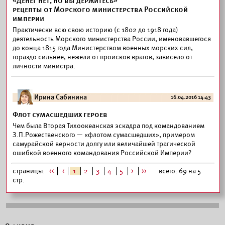
«Денег нет, но вы держитесь»
рецепты от Морского министерства Российской
империи
Практически всю свою историю (с 1802 до 1918 года)
деятельность Морского министерства России, именовавшегося
до конца 1815 года Министерством военных морских сил,
гораздо сильнее, нежели от происков врагов, зависело от
личности министра.
Ирина Сабинина
16.04.2016 14:43
Флот сумасшедших героев
Чем была Вторая Тихоокеанская эскадра под командованием
З.П.Рожественского — «флотом сумасшедших», примером
самурайской верности долгу или величайшей трагической
ошибкой военного командования Российской Империи?
страницы:
<<
<
1
2
3
4
5
>
>>
всего: 69 на 5
стр.