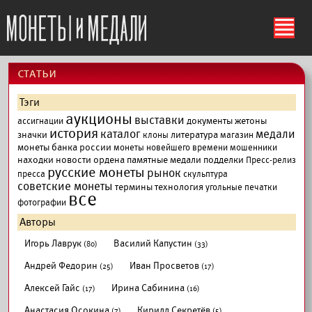
ś
cтатьи
Тэги
аукционы
выставки
документы
жетоны
ассигнации
история
каталог
медали
значки
литература
клоны
магазин
монеты банка россии
монеты новейшего времени
мошенники
находки
новости
ордена
памятные медали
подделки
Пресс-релиз
русские монеты
рынок
пресса
скульптура
советские монеты
термины
технология
угольные печатки
все
фотографии
Авторы
Игорь Лаврук
Василий Капустин
(80)
(33)
Андрей Федорин
Иван Просветов
(25)
(17)
Алексей Гайс
Ирина Сабинина
(17)
(16)
Анастасия Осокина
Кирилл Секретёв
(7)
(5)