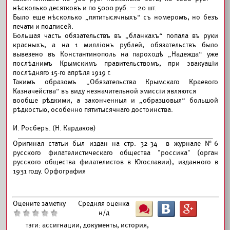
нѣсколько десятковъ и по 5000 руб. — 20 шт.
Было еще нѣсколько „пятитысячныхъ“ съ номеромъ, но безъ
печати и подписей.
Большая часть обязательствъ въ „бланкахъ“ попала въ руки
красныхъ, а на 1 милліонъ рублей, обязательствъ было
вывезено въ Константинополь на пароходѣ „Надежда“ уже
послѣднимъ Крымскимъ правительствомъ, при эвакуаціи
послѣдняго 15-го апрѣля 1919 г.
Такимъ образомъ „Обязательства Крымскаго Краевого
Казначейства“ въ виду незначительной эмиссіи являются
вообще рѣдкими, а законченныя и „образцовыя“ большой
рѣдкостью, особенно пятитысячнаго достоинства.
И. Росберъ. (Н. Кардаков)
Оригинал статьи был издан на стр. 32-34 в журнале №6
русского филателистическаго общества "россикa" (орган
русского общества филателистов в Югославии), изданного в
1931 году. Орфография
Оцените заметку
Средняя оценка
Ш
B
G
н/д
тэги:
ассигнации, документы, история,