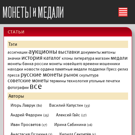
ś
cтатьи
Тэги
аукционы
выставки
документы
жетоны
ассигнации
история
каталог
медали
значки
литература
клоны
магазин
монеты банка россии
монеты новейшего времени
мошенники
находки
новости
ордена
памятные медали
подделки
Пресс-релиз
русские монеты
рынок
пресса
скульптура
советские монеты
термины
технология
угольные печатки
все
фотографии
Авторы
Игорь Лаврук
Василий Капустин
(80)
(33)
Андрей Федорин
Алексей Гайс
(25)
(17)
Иван Просветов
Ирина Сабинина
(17)
(16)
Анастасия Осокина
Кирилл Секретёв
(7)
(5)