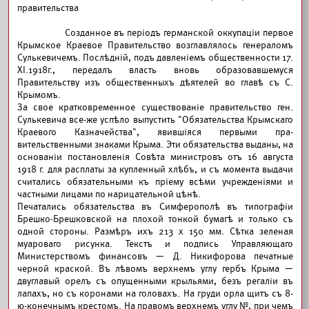
правительства
Созданное въ періодъ германской оккупаціи первое
Крымское Краевое Правительство возглавлялось генераломъ
Сулькевичемъ. Послѣдній, подъ давленіемъ общественности 17.
XI.1918г., передалъ власть вновь образовавшемуся
Правительству изъ общественныхъ дѣятелей во главѣ съ С.
Крымомъ.
За свое кратковременное существованіе правительство ген.
Сулькевича все-же успѣло выпустить "Обязательства Крымскаго
Краевого Казначейства", явившіяся первыми пра-
вительственными знаками Крыма. Эти обязательства выданы, на
основаніи постановленія Совѣта министровъ отъ 16 августа
1918 г. для расплаты за купленный хлѣбъ, и съ момента выдачи
считались обязательными къ пріему всѣми учрежденіями и
частными лицами по нарицательной цѣнѣ.
Печатались обязательства въ Симферополѣ въ типографіи
Брешко-Брешковской на плохой тонкой бумагѣ и только съ
одной стороны. Размѣръ ихъ 213 х 150 мм. Сѣтка зеленая
муароваго рисунка. Текстъ и подпись Управляющаго
Министерствомъ финансовъ — Д. Никифорова печатные
черной краской. Въ лѣвомъ верхнемъ углу гербъ Крыма —
двуглавый орелъ съ опущенными крыльями, безъ регаліи въ
лапахъ, но съ коронами на головахъ. На груди орла щитъ съ 8-
ю-конечнымъ крестомъ. На правомъ верхнемъ углу №, при чемъ