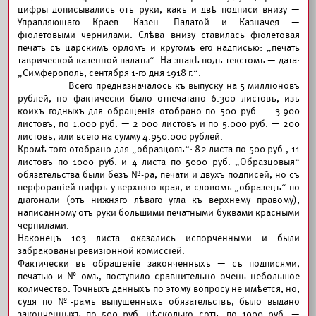
цифры дописывались отъ руки, какъ и двѣ подписи внизу —
Управляющаго Краев. Казен. Палатой и Казначея —
фіолетовыми чернилами. Слѣва внизу ставилась фіолетовая
печать съ царскимъ орломъ и кругомъ его надписью: „печать
таврической казенной палаты“. На знакѣ подъ текстомъ — дата:
„Симферополь, сентября 1-го дня 1918 г.“.
Всего предназначалось къ выпуску на 5 милліоновъ
рублей, но фактически было отпечатано 6.300 листовъ, изъ
коихъ годныхъ для обращенія отобрано по 500 руб. — 3.900
листовъ, по 1.000 руб. — 2 000 листовъ и по 5.000 руб. — 200
листовъ, или всего на сумму 4.950.000 рублей.
Кромѣ того отобрано для „образцовъ“: 82 листа по 500 руб., 11
листовъ по 1000 руб. и 4 листа по 5000 руб. „Образцовыя“
обязательства были безъ №-ра, печати и двухъ подписей, но съ
перфораціей цифръ у верхняго края, и словомъ „образецъ“ по
діагонали (отъ нижняго лѣваго угла къ верхнему правому),
написанному отъ руки большими печатными буквами красными
чернилами.
Наконецъ 103 листа оказались испорченными и были
забракованы ревизіонной комиссіей.
Фактически въ обращеніе законченныхъ — съ подписями,
печатью и №-омъ, поступило сравнительно очень небольшое
количество. Точныхъ данныхъ по этому вопросу не имѣется, но,
судя по №-рамъ выпущенныхъ обязательствъ, было выдано
законченныхъ по 500 руб. нѣсколько сотъ, по 1000 руб. —