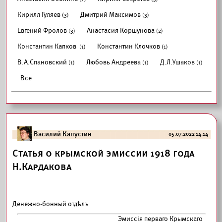
Кирилл Гуляев
Дмитрий Максимов
(3)
(3)
Евгений Фролов
Анастасия Коршунова
(3)
(2)
Константин Капков
Константин Клочков
(1)
(1)
В.А.Спановский
Любовь Андреева
Д.Л.Ушаков
(1)
(1)
(1)
Все
Василий Капустин
05.07.2022 14:14
Статья о крымской эмиссии 1918 года
Н.Кардакова
Денежно-бонный отдѣлъ
Эмиссія перваго Крымскаго