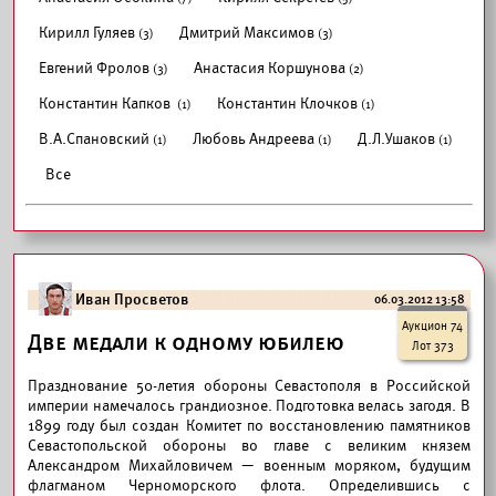
Кирилл Гуляев
Дмитрий Максимов
(3)
(3)
Евгений Фролов
Анастасия Коршунова
(3)
(2)
Константин Капков
Константин Клочков
(1)
(1)
В.А.Спановский
Любовь Андреева
Д.Л.Ушаков
(1)
(1)
(1)
Все
Иван Просветов
06.03.2012 13:58
Аукцион 74
Две медали к одному юбилею
Лот 373
Празднование 50-летия обороны Севастополя в Российской
империи намечалось грандиозное. Подготовка велась загодя. В
1899 году был создан Комитет по восстановлению памятников
Севастопольской обороны во главе с великим князем
Александром Михайловичем — военным моряком, будущим
флагманом Черноморского флота. Определившись с