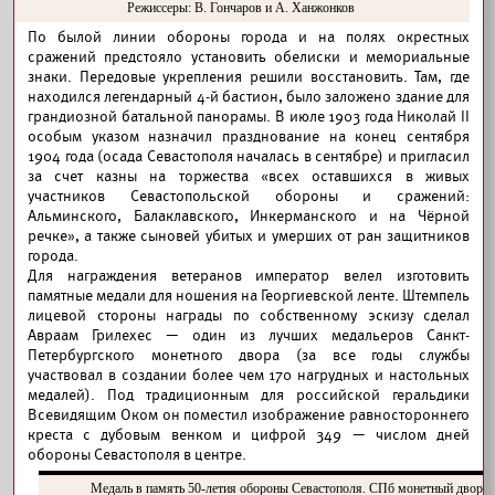
Режиссеры: В. Гончаров и А. Ханжонков
По былой линии обороны города и на полях окрестных
сражений предстояло установить обелиски и мемориальные
знаки. Передовые укрепления решили восстановить. Там, где
находился легендарный 4-й бастион, было заложено здание для
грандиозной батальной панорамы. В июле 1903 года Николай II
особым указом назначил празднование на конец сентября
1904 года (осада Севастополя началась в сентябре) и пригласил
за счет казны на торжества «всех оставшихся в живых
участников Севастопольской обороны и сражений:
Альминского, Балаклавского, Инкерманского и на Чёрной
речке», а также сыновей убитых и умерших от ран защитников
города.
Для награждения ветеранов император велел изготовить
памятные медали для ношения на Георгиевской ленте. Штемпель
лицевой стороны награды по собственному эскизу сделал
Авраам Грилехес — один из лучших медальеров Санкт-
Петербургского монетного двора (за все годы службы
участвовал в создании более чем 170 нагрудных и настольных
медалей). Под традиционным для российской геральдики
Всевидящим Оком он поместил изображение равностороннего
креста с дубовым венком и цифрой 349 — числом дней
обороны Севастополя в центре.
Медаль в память 50-летия обороны Севастополя. СПб монетный двор, 1