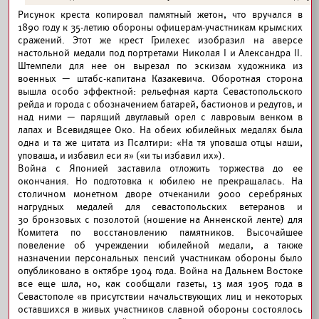
Рисунок креста копировал памятный жетон, что вручался в
1890 году к 35-летию обороны офицерам-участникам крымских
сражений. Этот же крест Грилехес изобразил на аверсе
настольной медали под портретами Николая I и Александра II.
Штемпели для нее он вырезал по эскизам художника из
военных — штабс-капитана Казакевича. Оборотная сторона
вышла особо эффектной: рельефная карта Севастопольского
рейда и города с обозначением батарей, бастионов и редутов, и
над ними — парящий двуглавый орел с лавровым венком в
лапах и Всевидящее Око. На обеих юбилейных медалях была
одна и та же цитата из Псалтири: «На тя уповаша отцы наши,
уповаша, и избавил еси я» («и ты избавил их»).
Война с Японией заставила отложить торжества до ее
окончания. Но подготовка к юбилею не прекращалась. На
столичном монетном дворе отчеканили 9000 серебряных
нагрудных медалей для севастопольских ветеранов и
30 бронзовых с позолотой (ношение на Анненской ленте) для
Комитета по восстановлению памятников. Высочайшее
повеление об учреждении юбилейной медали, а также
назначении персональных пенсий участникам обороны было
опубликовано в октябре 1904 года. Война на Дальнем Востоке
все еще шла, но, как сообщали газеты, 13 мая 1905 года в
Севастополе «в присутствии начальствующих лиц и некоторых
оставшихся в живых участников славной обороны состоялось