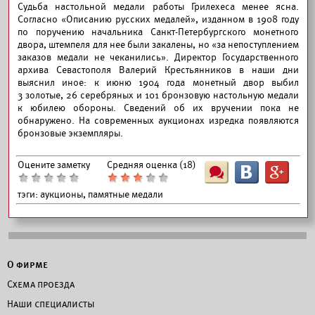
Судьба настольной медали работы Грилехеса менее ясна.
Согласно «Описанию русских медалей», изданном в 1908 году
по поручению начальника Санкт-Петербургского монетного
двора, штемпеля для нее были закалены, но «за непоступлением
заказов медали не чеканились». Директор Государственного
архива Севастополя Валерий Крестьянников в наши дни
выяснил иное: к июню 1904 года монетный двор выбил
3 золотые, 26 серебряных и 101 бронзовую настольную медали
к юбилею обороны. Сведений об их вручении пока не
обнаружено. На современных аукционах изредка появляются
бронзовые экземпляры.
Оцените заметку
Средняя оценка (
18
)
Ш
B
G
тэги:
аукционы, памятные медали
О фирме
Схема проезда
Наши специалисты