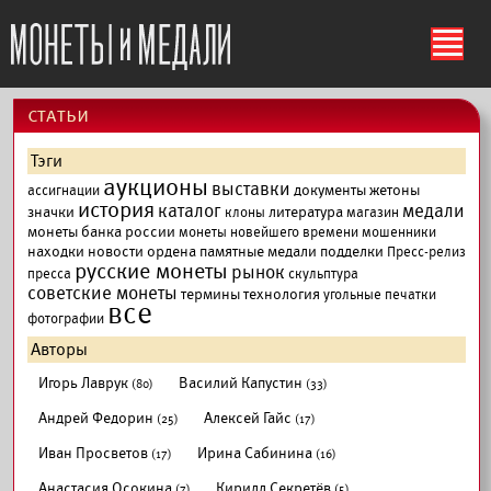
ś
cтатьи
Тэги
аукционы
выставки
документы
жетоны
ассигнации
история
каталог
медали
значки
литература
клоны
магазин
монеты банка россии
монеты новейшего времени
мошенники
находки
новости
ордена
памятные медали
подделки
Пресс-релиз
русские монеты
рынок
пресса
скульптура
советские монеты
термины
технология
угольные печатки
все
фотографии
Авторы
Игорь Лаврук
Василий Капустин
(80)
(33)
Андрей Федорин
Алексей Гайс
(25)
(17)
Иван Просветов
Ирина Сабинина
(17)
(16)
Анастасия Осокина
Кирилл Секретёв
(7)
(5)