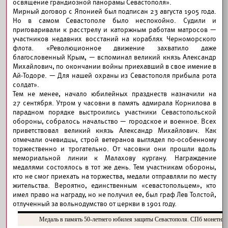
освящение грандиозной панорамы Севастополя».
Мирный договор с Японией был подписан 23 августа 1905 года.
Но в самом Севастополе было неспокойно. Судили и
приговаривали к расстрелу и каторжным работам матросов —
участников недавних восстаний на кораблях Черноморского
флота. «Революционное движение захватило даже
благословенный Крым, — вспоминал великий князь Александр
Михайлович, по окончании войны приехавший в свое имение в
Ай-Тодоре. — Для нашей охраны из Севастополя прибыла рота
солдат».
Тем не менее, начало юбилейных празднеств назначили на
27 сентября. Утром у часовни в память адмирала Корнилова в
парадном порядке выстроились участники Севастопольской
обороны, собралось начальство — городское и военное. Всех
приветствовал великий князь Александр Михайлович. Как
отмечали очевидцы, строй ветеранов выглядел по-особенному
торжественно и трогательно. От часовни они прошли вдоль
мемориальной линии к Малахову кургану. Награждение
медалями состоялось в тот же день. Тем участникам обороны,
кто не смог приехать на торжества, медали отправляли по месту
жительства. Вероятно, единственным «севастопольцем», кто
имел право на награду, но не получил ее, был граф Лев Толстой,
отлученный за вольнодумство от церкви в 1901 году.
Медаль в память 50-летнего юбилея защиты Севастополя. СПб монетный 