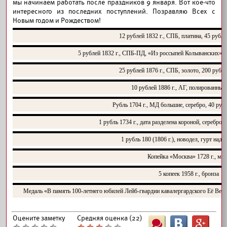
мы начинаем работать после праздников 9 января. Вот кое-что
интересного из последних поступлений. Позравляю Всех с
Новым годом и Рождеством!
12 рублей 1832 г., СПБ, платина, 45 рубл
5 рублей 1832 г., СПБ-ПД, «Из россыпей Колыванских», 
25 рублей 1876 г., СПБ, золото, 200 рубл
10 рублей 1886 г., АГ, полированные
Рубль 1704 г., МД большие, серебро, 40 руб
1 рубль 1734 г., дата разделена короной, серебро,
1 рубль 180 (1806 г.), новодел, гурт надп
Копейка «Москва» 1728 г., мед
5 копеек 1958 г., бронза
Медаль «В память 100-летнего юбилей Лейб-гвардии кавалергардского Её Вели
Оцените заметку
Средняя оценка (
22
)
Ш
B
G