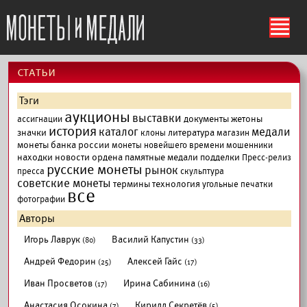
ś
cтатьи
Тэги
аукционы
выставки
документы
жетоны
ассигнации
история
каталог
медали
значки
литература
клоны
магазин
монеты банка россии
монеты новейшего времени
мошенники
находки
новости
ордена
памятные медали
подделки
Пресс-релиз
русские монеты
рынок
пресса
скульптура
советские монеты
термины
технология
угольные печатки
все
фотографии
Авторы
Игорь Лаврук
Василий Капустин
(80)
(33)
Андрей Федорин
Алексей Гайс
(25)
(17)
Иван Просветов
Ирина Сабинина
(17)
(16)
Анастасия Осокина
Кирилл Секретёв
(7)
(5)