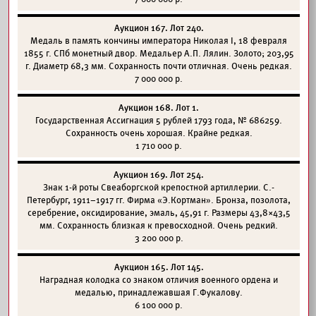
Аукцион 167. Лот 240.
Медаль в память кончины императора Николая I, 18 февраля
1855 г. СПб монетный двор. Медальер А.П. Лялин. Золото; 203,95
г. Диаметр 68,3 мм. Сохранность почти отличная. Очень редкая.
7 000 000 р.
Аукцион 168. Лот 1.
Государственная Ассигнация 5 рублей 1793 года, № 686259.
Сохранность очень хорошая. Крайне редкая.
1 710 000 р.
Аукцион 169. Лот 254.
Знак 1-й роты Свеаборгской крепостной артиллерии. С.-
Петербург, 1911–1917 гг. Фирма «Э.Кортман». Бронза, позолота,
серебрение, оксидирование, эмаль, 45,91 г. Размеры 43,8×43,5
мм. Сохранность близкая к превосходной. Очень редкий.
3 200 000 р.
Аукцион 165. Лот 145.
Наградная колодка со знаком отличия военного ордена и
медалью, принадлежавшая Г.Фукалову.
6 100 000 р.