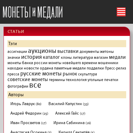
ś
cтатьи
Тэги
аукционы
выставки
документы
жетоны
ассигнации
история
каталог
медали
значки
литература
клоны
магазин
монеты банка россии
монеты новейшего времени
мошенники
находки
новости
ордена
памятные медали
подделки
Пресс-релиз
русские монеты
рынок
пресса
скульптура
советские монеты
термины
технология
угольные печатки
все
фотографии
Авторы
Игорь Лаврук
Василий Капустин
(80)
(33)
Андрей Федорин
Алексей Гайс
(25)
(17)
Иван Просветов
Ирина Сабинина
(17)
(16)
Анастасия Осокина
Кирилл Секретёв
(7)
(5)