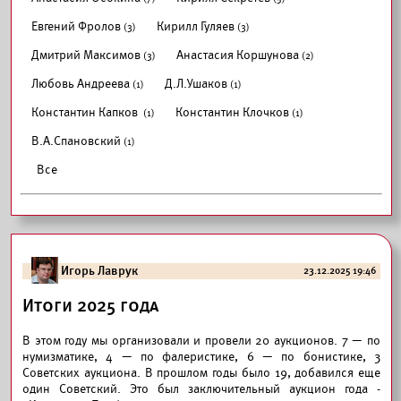
Евгений Фролов
Кирилл Гуляев
(3)
(3)
Дмитрий Максимов
Анастасия Коршунова
(3)
(2)
Любовь Андреева
Д.Л.Ушаков
(1)
(1)
Константин Капков
Константин Клочков
(1)
(1)
В.А.Спановский
(1)
Все
Игорь Лаврук
23.12.2025 19:46
Итоги 2025 года
В этом году мы организовали и провели 20 аукционов. 7 — по
нумизматике, 4 — по фалеристике, 6 — по бонистике, 3
Советских аукциона. В прошлом годы было 19, добавился еще
один Советский. Это был заключительный аукцион года -