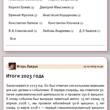
Кирилл Гуляев
Дмитрий Максимов
(3)
(3)
Евгений Фролов
Анастасия Коршунова
(3)
(2)
Константин Капков
Константин Клочков
(1)
(1)
В.А.Спановский
Любовь Андреева
Д.Л.Ушаков
(1)
(1)
(1)
Все
Игорь Лаврук
12.12.2023 12:40
Итоги 2023 года
Заканчивается 2023 год. Он был отмечен несколькими важными
для нас датами и событиями. В первую очередь, мы отметили 30-
летие нумизматической деятельности и провели 150-й аукцион.
К этому событию был выпущен памятный жетон. 15 лет назад, 15
апреля 2008 г., мы провели юбилейный 50-й аукцион. 5 лет
назад, 17 марта 2018 г. — первый специализированный аукцион