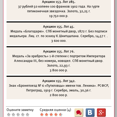
Аукцион 153. Лот 285.
37 рублей 50 копеек-100 франков 1902 года. На гурте
пятиконечная звездочка. Золото, 32,25 г.
19 750 000 р.
Аукцион 155. Лот 45.
Медаль «Благодарю». СПб монетный двор, 1872 г. Без подписи
медальера. Лиц. ст. по эскизу К.Шнитцшпана. Серебро, 14,57 г. .
3 600 000.
Аукцион 155. Лот 76.
Медаль «За храбрость» 1-й степени с портретом Императора
Александра III, без номера, новодел. СПб монетный двор.
Золото, 22,93 г.
3 800 000 р.
Аукцион 155. Лот 342.
Знак «Бронепоезд № 6 «Путиловцы» имени тов. Ленина». РСФСР,
Петроград, 1919 г. Серебро, эмаль, 30,36 г.
2 800 000 р.
Оцените заметку
Средняя оценка (
4
)
Ш
B
G