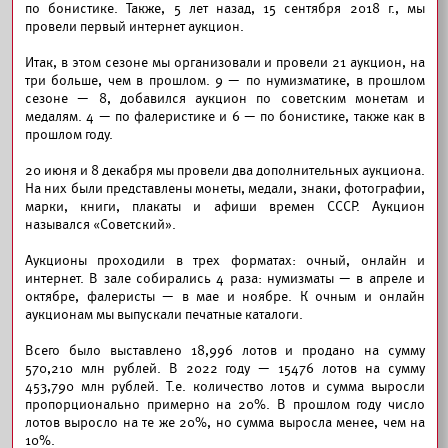
по бонистике. Также, 5 лет назад, 15 сентября 2018 г., мы
провели первый интернет аукцион.
Итак, в этом сезоне мы организовали и провели 21 аукцион, на
три больше, чем в прошлом. 9 — по нумизматике, в прошлом
сезоне — 8, добавился аукцион по советским монетам и
медалям. 4 — по фалеристике и 6 — по бонистике, также как в
прошлом году.
20 июня и 8 декабря мы провели два дополнительных аукциона.
На них были представлены монеты, медали, знаки, фотографии,
марки, книги, плакаты и афиши времен СССР. Аукцион
назывался «Советский».
Аукционы проходили в трех форматах: очный, онлайн и
интернет. В зале собирались 4 раза: нумизматы — в апреле и
октябре, фалеристы — в мае и ноябре. К очным и онлайн
аукционам мы выпускали печатные каталоги.
Всего было выставлено 18,996 лотов и продано на сумму
570,210 млн рублей. В 2022 году — 15476 лотов на сумму
453,790 млн рублей. Т.е. количество лотов и сумма выросли
пропорционально примерно на 20%. В прошлом году число
лотов выросло на те же 20%, но сумма выросла менее, чем на
10%.