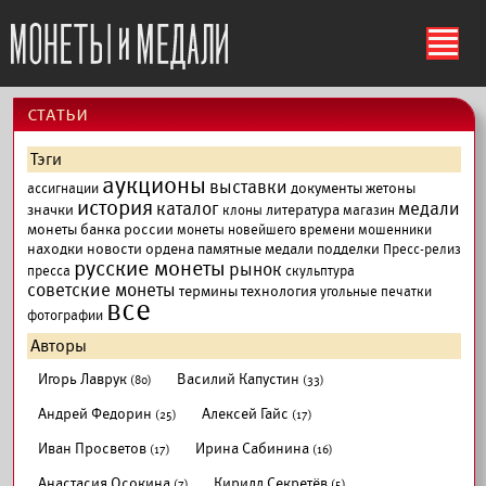
ś
cтатьи
Тэги
аукционы
выставки
документы
жетоны
ассигнации
история
каталог
медали
значки
литература
клоны
магазин
монеты банка россии
монеты новейшего времени
мошенники
находки
новости
ордена
памятные медали
подделки
Пресс-релиз
русские монеты
рынок
пресса
скульптура
советские монеты
термины
технология
угольные печатки
все
фотографии
Авторы
Игорь Лаврук
Василий Капустин
(80)
(33)
Андрей Федорин
Алексей Гайс
(25)
(17)
Иван Просветов
Ирина Сабинина
(17)
(16)
Анастасия Осокина
Кирилл Секретёв
(7)
(5)