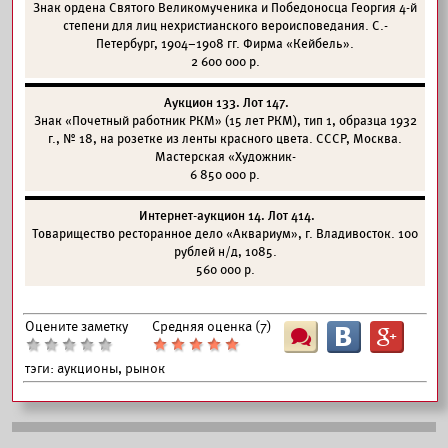
Знак ордена Святого Великомученика и Победоносца Георгия 4-й
степени для лиц нехристианского вероисповедания. С.-
Петербург, 1904–1908 гг. Фирма «Кейбель».
2 600 000 р.
Аукцион 133. Лот 147.
Знак «Почетный работник РКМ» (15 лет РКМ), тип 1, образца 1932
г., № 18, на розетке из ленты красного цвета. СССР, Москва.
Мастерская «Художник-
6 850 000 р.
Интернет-аукцион 14. Лот 414.
Товарищество ресторанное дело «Аквариум», г. Владивосток. 100
рублей н/д, 1085.
560 000 р.
Оцените заметку
Средняя оценка (
7
)
Ш
B
G
тэги:
аукционы, рынок