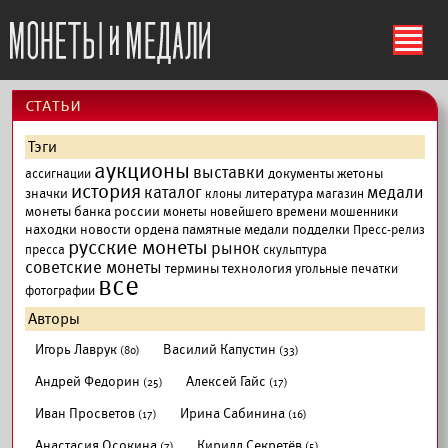
ś
cтатьи
Тэги
аукционы
выставки
документы
жетоны
ассигнации
история
каталог
медали
значки
литература
клоны
магазин
монеты банка россии
монеты новейшего времени
мошенники
находки
новости
ордена
памятные медали
подделки
Пресс-релиз
русские монеты
рынок
пресса
скульптура
советские монеты
термины
технология
угольные печатки
все
фотографии
Авторы
Игорь Лаврук
Василий Капустин
(80)
(33)
Андрей Федорин
Алексей Гайс
(25)
(17)
Иван Просветов
Ирина Сабинина
(17)
(16)
Анастасия Осокина
Кирилл Секретёв
(7)
(5)