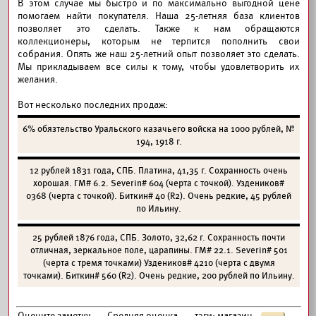
В этом случае мы быстро и по максимально выгодной цене
помогаем найти покупателя. Наша 25-летняя база клиентов
позволяет это сделать. Также к нам обращаются
коллекционеры, которым не терпится пополнить свои
собрания. Опять же наш 25-летний опыт позволяет это сделать.
Мы прикладываем все силы к тому, чтобы удовлетворить их
желания.
Вот несколько последних продаж:
6% обязтельство Уральского казачьего войска на 1000 рублей, №
194, 1918 г.
12 рублей 1831 года, СПБ. Платина, 41,35 г. Сохранность очень
хорошая. ГМ# 6.2. Severin# 604 (черта с точкой). Уздеников#
0368 (черта с точкой). Биткин# 40 (R2). Очень редкие, 45 рублей
по Ильину.
25 рублей 1876 года, СПБ. Золото, 32,62 г. Сохранность почти
отличная, зеркальное поле, царапины. ГМ# 22.1. Severin# 501
(черта с тремя точками) Уздеников# 4210 (черта с двумя
точками). Биткин# 560 (R2). Очень редкие, 200 рублей по Ильину.
Оцените заметку
Средняя оценка
тэги:
магазин