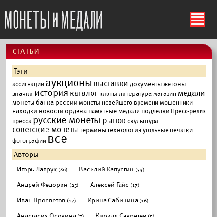
ś
cтатьи
Тэги
аукционы
выставки
документы
жетоны
ассигнации
история
каталог
медали
значки
литература
клоны
магазин
монеты банка россии
монеты новейшего времени
мошенники
находки
новости
ордена
памятные медали
подделки
Пресс-релиз
русские монеты
рынок
пресса
скульптура
советские монеты
термины
технология
угольные печатки
все
фотографии
Авторы
Игорь Лаврук
Василий Капустин
(80)
(33)
Андрей Федорин
Алексей Гайс
(25)
(17)
Иван Просветов
Ирина Сабинина
(17)
(16)
Анастасия Осокина
Кирилл Секретёв
(7)
(5)