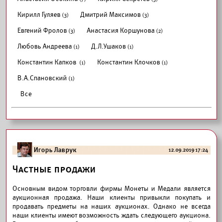
Кирилл Гуляев
Дмитрий Максимов
(3)
(3)
Евгений Фролов
Анастасия Коршунова
(3)
(2)
Любовь Андреева
Д.Л.Ушаков
(1)
(1)
Константин Капков
Константин Клочков
(1)
(1)
В.А.Спановский
(1)
Все
Игорь Лаврук
12.09.2019 17:24
Частные продажи
Основным видом торговли фирмы Монеты и Медали является
аукционная продажа. Наши клиенты привыкли покупать и
продавать предметы на наших аукционах. Однако не всегда
наши клиенты имеют возможность ждать следующего аукциона.