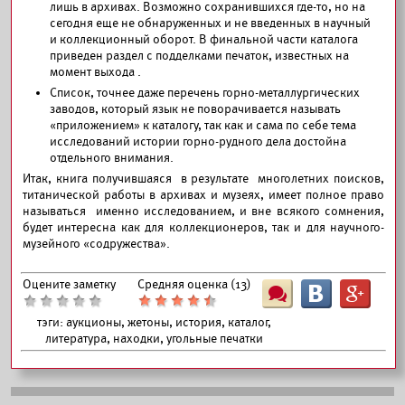
лишь в архивах. Возможно сохранившихся где-то, но на
сегодня еще не обнаруженных и не введенных в научный
и коллекционный оборот. В финальной части каталога
приведен раздел с подделками печаток, известных на
момент выхода .
Список, точнее даже перечень горно-металлургических
заводов, который язык не поворачивается называть
«приложением» к каталогу, так как и сама по себе тема
исследований истории горно-рудного дела достойна
отдельного внимания.
Итак, книга получившаяся в результате многолетних поисков,
титанической работы в архивах и музеях, имеет полное право
называться именно исследованием, и вне всякого сомнения,
будет интересна как для коллекционеров, так и для научного-
музейного «содружества».
Оцените заметку
Средняя оценка (
13
)
Ш
B
G
тэги:
аукционы, жетоны, история, каталог,
литература, находки, угольные печатки