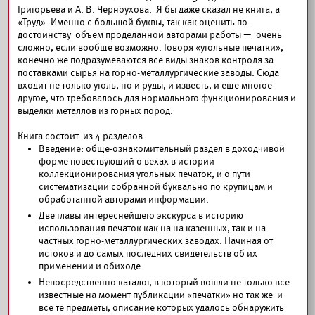
Григорьева и А. В. Черноухова. Я бы даже сказал не книга, а
«Труд». Именно с большой буквы, так как оценить по-
достоинству объем проделанной авторами работы — очень
сложно, если вообще возможно. Говоря «угольные печатки»,
конечно же подразумеваются все виды знаков контроля за
поставками сырья на горно-металлургические заводы. Сюда
входит не только уголь, но и руды, и известь, и еще многое
другое, что требовалось для нормального функционирования и
выделки металлов из горных пород.
Книга состоит из 4 разделов:
Введение: обще-ознакомительный раздел в доходчивой
форме повествующий о вехах в истории
коллекционирования угольных печаток, и о пути
систематизации собранной буквально по крупицам и
обработанной авторами информации.
Две главы интереснейшего экскурса в историю
использования печаток как на на казенных, так и на
частных горно-металлургических заводах. Начиная от
истоков и до самых последних свидетельств об их
применении и обиходе.
Непосредственно каталог, в который вошли не только все
известные на момент публикации «печатки» но так же и
все те предметы, описание которых удалось обнаружить