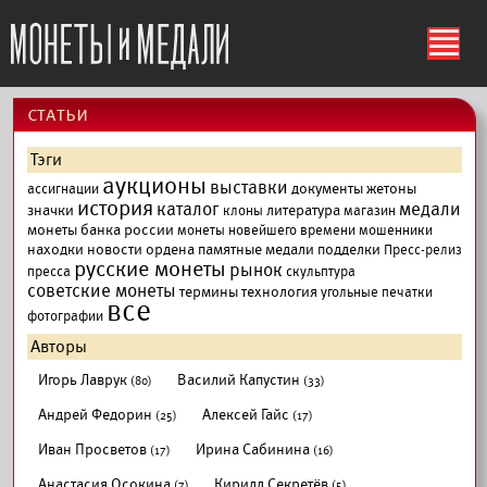
ś
cтатьи
Тэги
аукционы
выставки
документы
жетоны
ассигнации
история
каталог
медали
значки
литература
клоны
магазин
монеты банка россии
монеты новейшего времени
мошенники
находки
новости
ордена
памятные медали
подделки
Пресс-релиз
русские монеты
рынок
пресса
скульптура
советские монеты
термины
технология
угольные печатки
все
фотографии
Авторы
Игорь Лаврук
Василий Капустин
(80)
(33)
Андрей Федорин
Алексей Гайс
(25)
(17)
Иван Просветов
Ирина Сабинина
(17)
(16)
Анастасия Осокина
Кирилл Секретёв
(7)
(5)