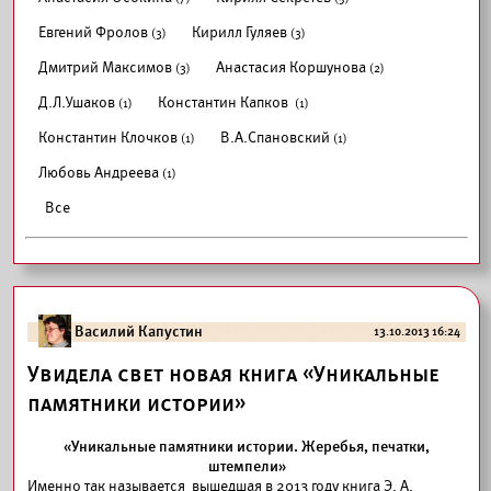
Евгений Фролов
Кирилл Гуляев
(3)
(3)
Дмитрий Максимов
Анастасия Коршунова
(3)
(2)
Д.Л.Ушаков
Константин Капков
(1)
(1)
Константин Клочков
В.А.Спановский
(1)
(1)
Любовь Андреева
(1)
Все
Василий Капустин
13.10.2013 16:24
Увидела свет новая книга «Уникальные
памятники истории»
«Уникальные памятники истории. Жеребья, печатки,
штемпели»
Именно так называется вышедшая в 2013 году книга Э. А.