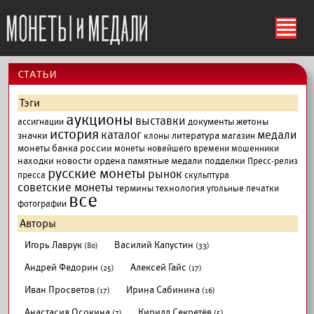
ś
cтатьи
Тэги
аукционы
выставки
документы
жетоны
ассигнации
история
каталог
медали
значки
литература
клоны
магазин
монеты банка россии
монеты новейшего времени
мошенники
находки
новости
ордена
памятные медали
подделки
Пресс-релиз
русские монеты
рынок
пресса
скульптура
советские монеты
термины
технология
угольные печатки
все
фотографии
Авторы
Игорь Лаврук
Василий Капустин
(80)
(33)
Андрей Федорин
Алексей Гайс
(25)
(17)
Иван Просветов
Ирина Сабинина
(17)
(16)
Анастасия Осокина
Кирилл Секретёв
(7)
(5)