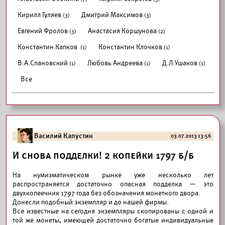
Кирилл Гуляев
Дмитрий Максимов
(3)
(3)
Евгений Фролов
Анастасия Коршунова
(3)
(2)
Константин Капков
Константин Клочков
(1)
(1)
В.А.Спановский
Любовь Андреева
Д.Л.Ушаков
(1)
(1)
(1)
Все
Василий Капустин
03.07.2013 13:56
И снова подделки! 2 копейки 1797 б/б
На нумизматическом рынке уже несколько лет
распространяется достаточно опасная подделка — это
двухкопеечник 1797 года без обозначения монетного двора.
Донесли подобный экземпляр и до нашей фирмы.
Все известные на сегодня экземпляры скопированы с одной и
той же монеты, имеющей достаточно богатые индивидуальные