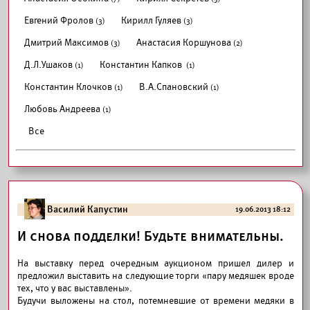
Евгений Фролов
Кирилл Гуляев
(3)
(3)
Дмитрий Максимов
Анастасия Коршунова
(3)
(2)
Д.Л.Ушаков
Константин Капков
(1)
(1)
Константин Клочков
В.А.Спановский
(1)
(1)
Любовь Андреева
(1)
Все
Василий Капустин
19.06.2013 18:12
И снова подделки! Будьте внимательны.
На выставку перед очередным
аукционом
пришел дилер и
предложил выставить на следующие торги «пару медяшек вроде
тех, что у вас выставлены
».
Будучи выложены на стол, потемневшие от времени медяки в