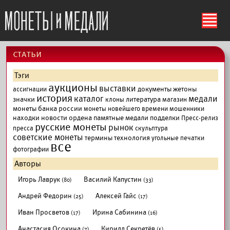
ś
cтатьи
Тэги
аукционы
выставки
документы
жетоны
ассигнации
история
каталог
медали
значки
литература
клоны
магазин
монеты банка россии
монеты новейшего времени
мошенники
находки
новости
ордена
памятные медали
подделки
Пресс-релиз
русские монеты
рынок
пресса
скульптура
советские монеты
термины
технология
угольные печатки
все
фотографии
Авторы
Игорь Лаврук
Василий Капустин
(80)
(33)
Андрей Федорин
Алексей Гайс
(25)
(17)
Иван Просветов
Ирина Сабинина
(17)
(16)
Анастасия Осокина
Кирилл Секретёв
(7)
(5)