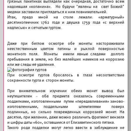
грязных пакетиках выглядели как очередная, достаточно всем
надоевшая «копанина». Но будучи "явлены на свет Божий"
медяки заставили приглядеться к ним повнимательней.
Итак, предо мной на столе лежали: «арматурный»
десятикопеечник 1762 года и двушка 1759 года «с верхней
надписью» и сетчатым гуртом.
Даже при беглом осмотре обе монеты настораживали
неестественным цветом патины и рыхлой поверхностью
монетного поля. Монеты имели явные следами долгого
пребывания в земле, но без малейших намеков на коррозию
или же следы её удаления.
При осмотре гуртов бросалось в глаза несоответствие
сохранности гурта и сторон монеты.
При внимательном изучении обеих монет вывод был
неутешителен - оба предмета оказались современными
подделками, изготовленными путем «передавливания» заново-
изготовленными, поддельными штемпелями поверх
подлинных, но сильно поврежденных коррозией монет. На
десятке, при желании, даже можно различить фрагмент вензеля
и цифры даты «60», оставшиеся от Елизаветинского пятака.
Такого рода подделки могут легко ввести в заблуждение не