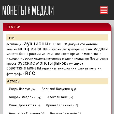
ś
cтатьи
Тэги
аукционы
выставки
документы
жетоны
ассигнации
история
каталог
медали
значки
литература
клоны
магазин
монеты банка россии
монеты новейшего времени
мошенники
находки
новости
ордена
памятные медали
подделки
Пресс-релиз
русские монеты
рынок
пресса
скульптура
советские монеты
термины
технология
угольные печатки
все
фотографии
Авторы
Игорь Лаврук
Василий Капустин
(80)
(33)
Андрей Федорин
Алексей Гайс
(25)
(17)
Иван Просветов
Ирина Сабинина
(17)
(16)
Анастасия Осокина
Кирилл Секретёв
(7)
(5)