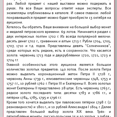
раз. Любой предмет с нашей выставки можно подержать в
руках. На все Ваши вопросы ответят наши эксперты. Все
экземпляры опубликованы в каталоге. И самое главное: любой
понравившийся предмет можно будет приобрести 13 октября на
аукционе.
Хотелось бы обратить Ваше внимание на большой выбор монет
и медалей петровского времени: 69 лотов. Начинается раздел с
двух интересных полтин 1702 г. Из всегда популярной мелочи:
десять денег 1702 г., гривенник и алтын 1713 г. Рубли 1704, 1705,
1707, 1710 и т.д. годов. Представлены девять "Солнечников",
среди которых есть редкие, есть в сохранности. Что касается
золота: червонец 1713 года и двухрублёвики 1720, 1721, 1723 и
1724 г.г.
Главной особенностью этого аукциона является большое
количество золотых предметов: 140 лотов. После золота Петра
можно выделить коронационный жетон Петра II 1728 г.,
червонец Анны 1739 г., елизаветинские червонцы 1748, 1753 и
1757 г.г., 10 рублей 1762 г. Петра III и Екатерины II. Всего золотых
монет Екатерины II представлено 28 штук. Есть червонец 1763 г.,
редкое золото последнего типа: десятки 1783 и 1786 г.г., и
пятёрки 1784, 1785, 1795 и 1796 г.г.
Кроме того хочется выделить три павловских пятёрки 1798 г. (2
разновидности) и 1801 г., и 10 рублей Александра I 1804 г. Далее
представлен большой выбор золота XIX века. Трёх- и
пятирублёвые монеты, русско-польские 25 и 50 злотых, 3 рубля -