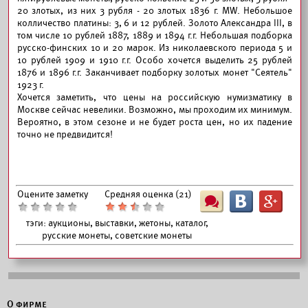
20 злотых, из них 3 рубля - 20 злотых 1836 г. MW. Небольшое
колличество платины: 3, 6 и 12 рублей. Золото Александра III, в
том числе 10 рублей 1887, 1889 и 1894 г.г. Небольшая подборка
русско-финских 10 и 20 марок. Из николаевского периода 5 и
10 рублей 1909 и 1910 г.г. Особо хочется выделить 25 рублей
1876 и 1896 г.г. Заканчивает подборку золотых монет "Сеятель"
1923 г.
Хочется заметить, что цены на российскую нумизматику в
Москве сейчас невелики. Возможно, мы проходим их минимум.
Вероятно, в этом сезоне и не будет роста цен, но их падение
точно не предвидится!
Оцените заметку
Средняя оценка (
21
)
Ш
B
G
тэги:
аукционы, выставки, жетоны, каталог,
русские монеты, советские монеты
О фирме