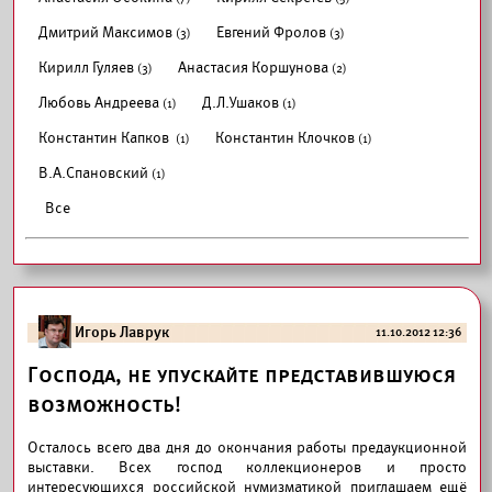
Дмитрий Максимов
Евгений Фролов
(3)
(3)
Кирилл Гуляев
Анастасия Коршунова
(3)
(2)
Любовь Андреева
Д.Л.Ушаков
(1)
(1)
Константин Капков
Константин Клочков
(1)
(1)
В.А.Спановский
(1)
Все
Игорь Лаврук
11.10.2012 12:36
Господа, не упускайте представившуюся
возможность!
Осталось всего два дня до окончания работы предаукционной
выставки. Всех господ коллекционеров и просто
интересующихся российской нумизматикой приглашаем ещё