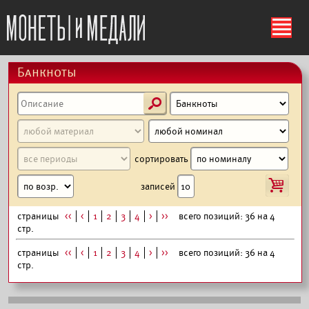
ś
Банкноты
s
сортировать
i
записей
страницы
<<
<
1
2
3
4
>
>>
всего позиций: 36 на 4
стр.
страницы
<<
<
1
2
3
4
>
>>
всего позиций: 36 на 4
стр.