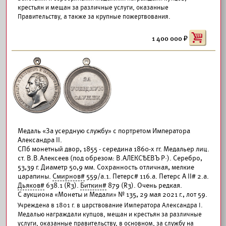
крестьян и мещан за различные услуги, оказанные
Правительству, а также за крупные пожертвования.
1 400 000
Медаль «За усердную службу» с портретом Императора
Александра II.
СПб монетный двор, 1855 - середина 1860-х гг. Медальер лиц.
ст. В.В.Алексеев (под обрезом: В.АЛЕКСѢЕВЪ Р·). Серебро,
53,39 г. Диаметр 50,9 мм. Сохранность отличная, мелкие
царапины.
Смирнов#
559/а.1. Петерс# 116.а. Петерс А II# 2.а.
Дьяков#
638.1 (R3).
Биткин#
879 (R3). Очень редкая.
С аукциона «Монеты и Медали» № 135, 29 мая 2021 г., лот 59.
Учреждена в 1801 г. в царствование Императора Александра I.
Медалью награждали купцов, мещан и крестьян за различные
услуги, оказанные правительству, в основном, за службу на