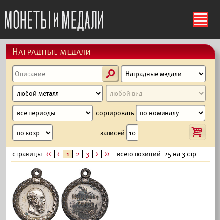
ś
Наградные медали
s
сортировать
i
записей
страницы
<<
<
1
2
3
>
>>
всего позиций: 25 на 3 стр.