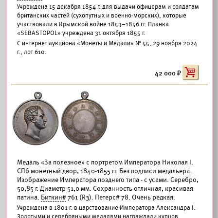
Учреждена 15 декабря 1854 г. для выдачи офицерам и солдатам
британских частей (сухопутных и военно-морских), которые
участвовали в Крымской войне 1853–1856 гг. Планка
«SEBASTOPOL» учреждена 31 октября 1855 г.
С интернет аукциона «Монеты и Медали» № 55, 29 ноября 2024
г., лот 610.
42 000
Медаль «За полезное» с портретом Императора Николая I.
СПб монетный двор, 1840-1855 гг. Без подписи медальера.
Изображение Императора позднего типа - с усами. Серебро,
50,85 г. Диаметр 51,0 мм. Сохранность отличная, красивая
патина.
Биткин#
761 (R3). Петерс# 78. Очень редкая.
Учреждена в 1801 г. в царствование Императора Александра I.
Золотыми и серебряными медалями награждали купцов,