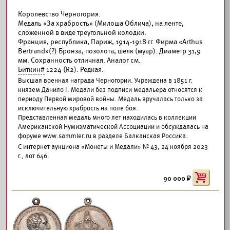
Королевство Черногория.
Медаль «За храбрость» (Милоша Облича), на ленте,
сложенной в виде треугольной колодки.
Франция, республика, Париж, 1914-1918 гг. Фирма «Arthus
Bertrand»(?) Бронза, позолота, шелк (муар). Диаметр 31,9
мм. Сохранность отличная. Аналог см.
Биткин#
1224 (R2). Редкая.
Высшая военная награда Черногории. Учреждена в 1851 г.
князем Данило I. Медали без подписи медальера относятся к
периоду Первой мировой войны. Медаль вручалась только за
исключительную храбрость на поле боя.
Представленная медаль много лет находилась в коллекции
Американской Нумизматической Ассоциации и обсуждалась на
форуме www.sammler.ru в разделе Балканская Россика.
С интернет аукциона «Монеты и Медали» № 43, 24 ноября 2023
г., лот 646.
90 000