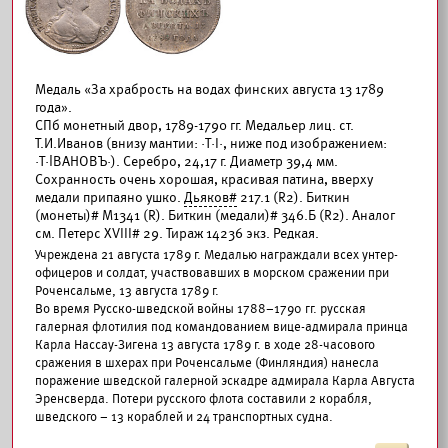
Медаль «За храбрость на водах финских августа 13 1789
года».
СПб монетный двор, 1789-1790 гг. Медальер лиц. ст.
Т.И.Иванов (внизу мантии: ·Т·I·, ниже под изображением:
·Т·İВАНОВЪ·). Серебро, 24,17 г. Диаметр 39,4 мм.
Сохранность очень хорошая, красивая патина, вверху
медали припаяно ушко.
Дьяков#
217.1 (R2). Биткин
(монеты)# М1341 (R). Биткин (медали)# 346.Б (R2). Аналог
см. Петерс XVIII# 29. Тираж 14236 экз. Редкая.
Учреждена 21 августа 1789 г. Медалью награждали всех унтер-
офицеров и солдат, участвовавших в морском сражении при
Роченсальме, 13 августа 1789 г.
Во время Русско-шведской войны 1788–1790 гг. русская
галерная флотилия под командованием вице-адмирала принца
Карла Нассау-Зигена 13 августа 1789 г. в ходе 28-часового
сражения в шхерах при Роченсальме (Финляндия) нанесла
поражение шведской галерной эскадре адмирала Карла Августа
Эренсверда. Потери русского флота составили 2 корабля,
шведского – 13 кораблей и 24 транспортных судна.