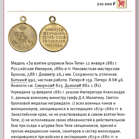
210 000
Медаль «За взятие штурмом Геок-Тепе» 12 января 1881 г.
Российская Империя, 1880-е гг. Неизвестная мастерская.
Бронза, 7,88 г. Диаметр 26,1 мм. Сохранность отличная.
Биткин#
992, частная работа. Петерс# 159. Петерс А II# 46.
Аналоги см.
Смирнов#
825.
Дьяков#
882.1 (R1).
Учреждена 19 февраля 1881 г. указом Императора Александра
II, данным военному министру графу Д.А.Милютину. Светло-
бронзовой медалью награждали: 1) всех военных чинов и
милиционеров, находившихся в экспедициях 1879–1880 гг. в
Закаспийском крае, но не участвовавших в самом взятии Геок-
Тепе; 2) не исполнявших своих обязанностей в действительном
бою при осаде и штурме Геок-Тепе священников, врачей и
прочих медицинских чинов, санитаров и сестер милосердия,
находившихся при войсках в экспедициях 1879 и 1880 гг. и