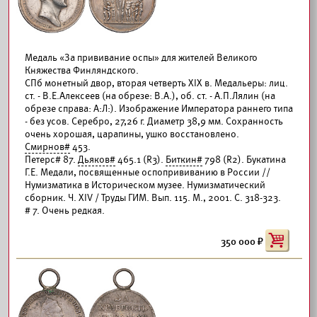
Медаль «За прививание оспы» для жителей Великого
Княжества Финляндского.
СПб монетный двор, вторая четверть XIX в. Медальеры: лиц.
ст. - В.Е.Алексеев (на обрезе: В.А.), об. ст. - А.П.Лялин (на
обрезе справа: А:Л:). Изображение Императора раннего типа
- без усов. Серебро, 27,26 г. Диаметр 38,9 мм. Сохранность
очень хорошая, царапины, ушко восстановлено.
Смирнов#
453.
Петерс# 87.
Дьяков#
465.1 (R3).
Биткин#
798 (R2). Букатина
Г.Е. Медали, посвященные оспопрививанию в России //
Нумизматика в Историческом музее. Нумизматический
сборник. Ч. XIV / Труды ГИМ. Вып. 115. М., 2001. С. 318-323.
# 7. Очень редкая.
350 000