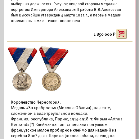
выборных должностях. Рисунок лицевой стороны медали с
портретом Императора Александра II работы В.В.Алексеева
был Высочайше утвержден 4 марта 1855 г., а первые медали
отчеканены в мае – июне того же года.
1 850 000
Королевство Черногория.
Медаль «За храбрость» (Милоша Облича), на ленте,
сложенной в виде треугольной колодки.
Франция, республика, Париж, 1914-1918 гг. Фирма «Arthus
Bertrand»(?) Клейма: на лиц. ст. медали под ушком -
французское малое пробирное клеймо для изделий из
серебра 800° для г. Парижа [голова кабана, влево]; на