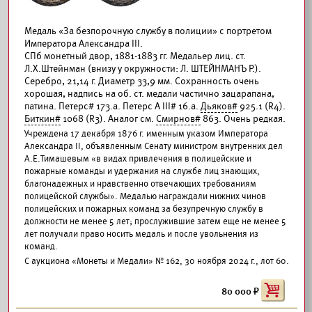
Медаль «За безпорочную службу в полиции» с портретом
Императора Александра III.
СПб монетный двор, 1881-1883 гг. Медальер лиц. ст.
Л.Х.Штейнман (внизу у окружности: Л. ШТЕЙНМАНЪ Р.).
Серебро, 21,14 г. Диаметр 33,9 мм. Сохранность очень
хорошая, надпись на об. ст. медали частично зацарапана,
патина. Петерс# 173.а. Петерс А III# 16.а.
Дьяков#
925.1 (R4).
Биткин#
1068 (R3). Аналог см.
Смирнов#
863. Очень редкая.
Учреждена 17 декабря 1876 г. именным указом Императора
Александра II, объявленным Сенату министром внутренних дел
А.Е.Тимашевым «в видах привлечения в полицейские и
пожарные команды и удержания на службе лиц знающих,
благонадежных и нравственно отвечающих требованиям
полицейской службы». Медалью награждали нижних чинов
полицейских и пожарных команд за безупречную службу в
должности не менее 5 лет; прослужившие затем еще не менее 5
лет получали право носить медаль и после увольнения из
команд.
С аукциона «Монеты и Медали» № 162, 30 ноября 2024 г., лот 60.
80 000