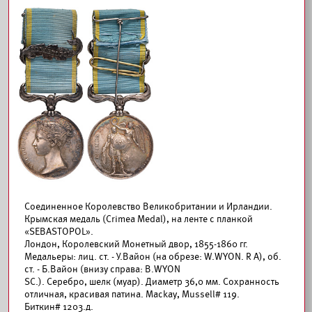
Соединенное Королевство Великобритании и Ирландии.
Крымская медаль (Crimea Medal), на ленте с планкой
«SEBASTOPOL».
Лондон, Королевский Монетный двор, 1855-1860 гг.
Медальеры: лиц. ст. - У.Вайон (на обрезе: W.WYON. R A), об.
ст. - Б.Вайон (внизу справа: B.WYON
SC.). Серебро, шелк (муар). Диаметр 36,0 мм. Сохранность
отличная, красивая патина. Mackay, Mussell# 119.
Биткин#
1203.д.