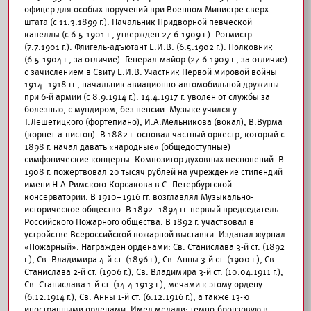
офицер для особых поручений при Военном Министре сверх
штата (с 11.3.1899 г.). Начальник Придворной певческой
капеллы (с 6.5.1901 г., утвержден 27.6.1909 г.). Ротмистр
(7.7.1901 г.). Флигель-адъютант Е.И.В. (6.5.1902 г.). Полковник
(6.5.1904 г., за отличие). Генерал-майор (27.6.1909 г., за отличие)
с зачислением в Свиту Е.И.В. Участник Первой мировой войны
1914–1918 гг., начальник авиационно-автомобильной дружины
при 6-й армии (с 8.9.1914 г.). 14.4.1917 г. уволен от службы за
болезнью, с мундиром, без пенсии. Музыке учился у
Т.Лешетицкого (фортепиано), И.А.Мельникова (вокал), В.Вурма
(корнет-а-пистон). В 1882 г. основал частный оркестр, который с
1898 г. начал давать «народные» (общедоступные)
симфонические концерты. Композитор духовных песнопений. В
1908 г. пожертвовал 20 тысяч рублей на учреждение стипендий
имени Н.А.Римского-Корсакова в С.-Петербургской
консерватории. В 1910–1916 гг. возглавлял Музыкально-
историческое общество. В 1892–1894 гг. первый председатель
Российского Пожарного общества. В 1892 г. участвовал в
устройстве Всероссийской пожарной выставки. Издавал журнал
«Пожарный». Награжден орденами: Св. Станислава 3-й ст. (1892
г.), Св. Владимира 4-й ст. (1896 г.), Св. Анны 3-й ст. (1900 г.), Св.
Станислава 2-й ст. (1906 г.), Св. Владимира 3-й ст. (10.04.1911 г.),
Св. Станислава 1-й ст. (14.4.1913 г.), мечами к этому ордену
(6.12.1914 г.), Св. Анны 1-й ст. (6.12.1916 г.), а также 13-ю
иностранными орденами. Имел медали: темно-бронзовую в