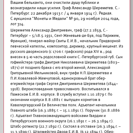
Вашим бельканто, они очистили душу публики и
вознаградили наши усилия. Граф Александр Шереметев. С.-
Петербург. 22 декабря 1913 г. / 4 января 1914 г.). Редкая.
С аукциона "Монеты и Медали" № 90, 29 ноября 2014 года,
лот 314.
Шереметев Александр Дмитриевич, граф (27.2.1859, С.-
Петербург – 5/18.5.1931, Сент-Женевьев-де-Буа, под Парижем,
Франция), генерал-майор Свиты Е.И.В., начальник Придворной
певческой капеллы, композитор, дирижер, крупный меценат. Из
русского дворянского (с 1706 г. графского) рода XIV в.; род
внесен в 5-ю часть родословной книги С.-Петербургской губ. Сын
гофмейстера графа Дмитрия Николаевича Шереметева (1803–
1871) от позднего брака с его второй женой, Александрой
Григорьевной Мельниковой; внук графа Н.П.Шереметева и
П.И.Ковалевой-Жемчуговой; единокровный брат обер-
егермейстера графа Сергея Дмитриевича Шереметева (1844–
1918). Вероисповедания православного. Воспитывался в
Пажеском Е.И.В. корпусе. В службу вступил 1.10.1879 г. По
окончании корпуса 8.8.1881 г. выпущен корнетом в
Кавалергардский Ее Величества полк. Адъютант начальника
Главного штаба (16.3.1885 г. – 15.1.1891 г.). Поручик (30.8.1886
г.). Адъютант Главнокомандующего войсками Гвардии и
Петербургского военного округа (16.1.1891 г. – 26.3.1894 г.).
Штабс-ротмистр (22.7.1892 г.). Состоял в отставке (26.3.1894 г. –
11.3.1899 г.). Шталмейстер Двора Е.И.В. (6.12.1894 г.). Обер-