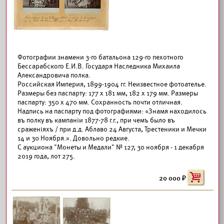
Фотографии знамени 3-го батальона 129-го пехотного
Бессарабского Е.И.В. Государя Наследника Михаила
Александровича полка.
Российская Империя, 1899-1904 гг. Неизвестное фотоателье.
Размеры без паспарту: 177 х 181 мм, 182 х 179 мм. Размеры
паспарту: 350 х 470 мм. Сохранность почти отличная.
Надпись на паспарту под фотографиями: «Знамя находилось
въ полку въ кампанiи 1877-78 г.г., при чемъ было въ
сраженiяхъ / при д.д. Аблаво 24 Августа, Трестеники и Мечки
14 и 30 Ноября.». Довольно редкие.
С аукциона "Монеты и Медали" № 127, 30 ноября - 1 декабря
2019 года, лот 275.
20 000