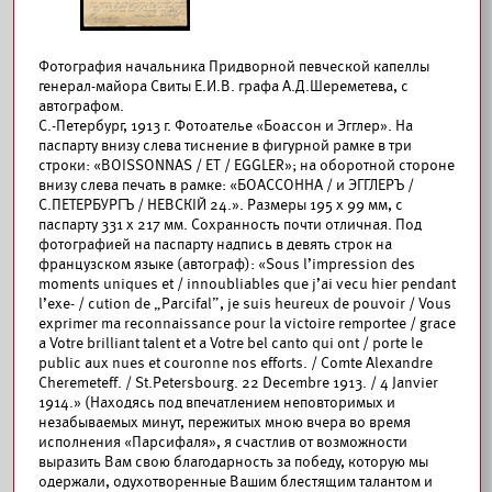
Фотография начальника Придворной певческой капеллы
генерал-майора Свиты Е.И.В. графа А.Д.Шереметева, с
автографом.
С.-Петербург, 1913 г. Фотоателье «Боассон и Эгглер». На
паспарту внизу слева тиснение в фигурной рамке в три
строки: «BOISSONNAS / ET / EGGLER»; на оборотной стороне
внизу слева печать в рамке: «БОАССОННА / и ЭГГЛЕРЪ /
С.ПЕТЕРБУРГЪ / НЕВСКIЙ 24.». Размеры 195 х 99 мм, с
паспарту 331 х 217 мм. Сохранность почти отличная. Под
фотографией на паспарту надпись в девять строк на
французском языке (автограф): «Sous l’impression des
moments uniques et / innoubliables que j’ai vecu hier pendant
l’exe- / cution de „Parcifal”, je suis heureux de pouvoir / Vous
exprimer ma reconnaissance pour la victoire remportee / grace
a Votre brilliant talent et a Votre bel canto qui ont / porte le
public aux nues et couronne nos efforts. / Comte Alexandre
Cheremeteff. / St.Petersbourg. 22 Decembre 1913. / 4 Janvier
1914.» (Находясь под впечатлением неповторимых и
незабываемых минут, пережитых мною вчера во время
исполнения «Парсифаля», я счастлив от возможности
выразить Вам свою благодарность за победу, которую мы
одержали, одухотворенные Вашим блестящим талантом и