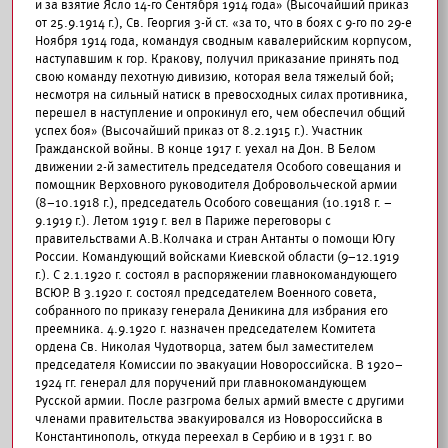
и за взятие Ясло 14-го Сентября 1914 года» (Высочайший приказ
от 25.9.1914 г.), Св. Георгия 3-й ст. «за то, что в боях с 9-го по 29-е
Ноября 1914 года, командуя сводным кавалерийским корпусом,
наступавшим к гор. Кракову, получил приказание принять под
свою команду пехотную дивизию, которая вела тяжелый бой;
несмотря на сильный натиск в превосходных силах противника,
перешел в наступление и опрокинул его, чем обеспечил общий
успех боя» (Высочайший приказ от 8.2.1915 г.). Участник
Гражданской войны. В конце 1917 г. уехал на Дон. В Белом
движении 2-й заместитель председателя Особого совещания и
помощник Верховного руководителя Добровольческой армии
(8–10.1918 г.), председатель Особого совещания (10.1918 г. –
9.1919 г.). Летом 1919 г. вел в Париже переговоры с
правительствами А.В.Колчака и стран Антанты о помощи Югу
России. Командующий войсками Киевской области (9–12.1919
г.). С 2.1.1920 г. состоял в распоряжении главнокомандующего
ВСЮР. В 3.1920 г. состоял председателем Военного совета,
собранного по приказу генерала Деникина для избрания его
преемника. 4.9.1920 г. назначен председателем Комитета
ордена Св. Николая Чудотворца, затем был заместителем
председателя Комиссии по эвакуации Новороссийска. В 1920–
1924 гг. генерал для поручений при главнокомандующем
Русской армии. После разгрома белых армий вместе с другими
членами правительства эвакуировался из Новороссийска в
Константинополь, откуда переехал в Сербию и в 1931 г. во