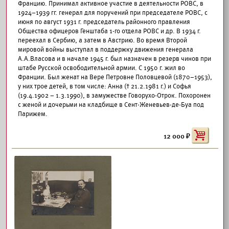
Францию. Принимал активное участие в деятельности РОВС, в
1924–1939 гг. генерал для поручений при председателе РОВС, с
июня по август 1931 г. председатель районного правления
Общества офицеров Генштаба 1-го отдела РОВС и др. В 1934 г.
переехал в Сербию, а затем в Австрию. Во время Второй
мировой войны выступал в поддержку движения генерала
А.А.Власова и в начале 1945 г. был назначен в резерв чинов при
штабе Русской освободительной армии. С 1950 г. жил во
Франции. Был женат на Вере Петровне Половцевой (1870–1953),
у них трое детей, в том числе: Анна († 21.2.1981 г.) и Софья
(19.4.1902 – 1.3.1990), в замужестве Говорухо-Отрок. Похоронен
с женой и дочерьми на кладбище в Сент-Женевьев-де-Буа под
Парижем.
12 000