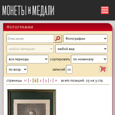
ś
Фотографии
s
сортировать
i
записей
страницы
<<
<
1
2
3
>
>>
всего позиций: 25 на 3 стр.