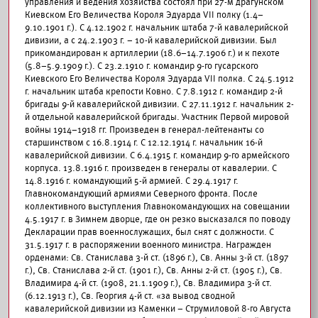
управления и ведения хозяйства состоял при 27-м драгунском
Киевском Его Величества Короля Эдуарда VII полку (1.4–
9.10.1901 г.). С 4.12.1902 г. начальник штаба 7-й кавалерийской
дивизии, а с 24.2.1903 г. – 10-й кавалерийской дивизии. Был
прикомандирован к артиллерии (18.6–14.7.1906 г.) и к пехоте
(5.8–5.9.1909 г.). С 23.2.1910 г. командир 9-го гусарского
Киевского Его Величества Короля Эдуарда VII полка. С 24.5.1912
г. начальник штаба крепости Ковно. С 7.8.1912 г. командир 2-й
бригады 9-й кавалерийской дивизии. С 27.11.1912 г. начальник 2-
й отдельной кавалерийской бригады. Участник Первой мировой
войны 1914–1918 гг. Произведен в генерал-лейтенанты со
старшинством с 16.8.1914 г. С 12.12.1914 г. начальник 16-й
кавалерийской дивизии. С 6.4.1915 г. командир 9-го армейского
корпуса. 13.8.1916 г. произведен в генералы от кавалерии. С
14.8.1916 г. командующий 5-й армией. С 29.4.1917 г.
Главнокомандующий армиями Северного фронта. После
коллективного выступления Главнокомандующих на совещании
4.5.1917 г. в Зимнем дворце, где он резко высказался по поводу
Декларации прав военнослужащих, был снят с должности. С
31.5.1917 г. в распоряжении военного министра. Награжден
орденами: Св. Станислава 3-й ст. (1896 г.), Св. Анны 3-й ст. (1897
г.), Св. Станислава 2-й ст. (1901 г.), Св. Анны 2-й ст. (1905 г.), Св.
Владимира 4-й ст. (1908, 21.1.1909 г.), Св. Владимира 3-й ст.
(6.12.1913 г.), Св. Георгия 4-й ст. «за вывод сводной
кавалерийской дивизии из Каменки – Струмиловой 8-го Августа