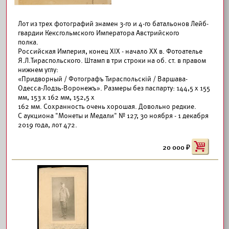
Лот из трех фотографий знамен 3-го и 4-го батальонов Лейб-
гвардии Кексгольмского Императора Австрийского
полка.
Российская Империя, конец XIX - начало XX в. Фотоателье
Я.Л.Тираспольского. Штамп в три строки на об. ст. в правом
нижнем углу:
«Придворный / Фотографъ Тираспольскiй / Варшава-
Одесса-Лодзь-Воронежъ». Размеры без паспарту: 144,5 х 155
мм, 153 х 162 мм, 152,5 х
162 мм. Сохранность очень хорошая. Довольно редкие.
С аукциона "Монеты и Медали" № 127, 30 ноября - 1 декабря
2019 года, лот 472.
20 000