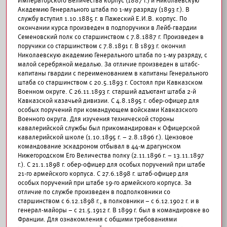
Императорского Величества корпус (1887 г.) и Николаевскую
Академию Генерального штаба по 1-му разряду (1893 г.). В
службу вступил 1.10.1885 г. в Пажеский Е.И.В. корпус. По
окончании курса произведен в подпоручики в Лейб-гвардии
Семеновский полк со старшинством с 7.8.1887 г. Произведен в
поручики со старшинством с 7.8.1891 г. В 1893 г. окончил
Николаевскую академию Генерального штаба по 1-му разряду, с
малой серебряной медалью. За отличие произведен в штабс-
капитаны гвардии с переименованием в капитаны Генерального
штаба со старшинством с 20.5.1893 г. Состоял при Кавказском
Военном округе. С 26.11.1893 г. старший адъютант штаба 2-й
Кавказской казачьей дивизии. С 4.8.1895 г. обер-офицер для
особых поручений при командующем войсками Кавказского
Военного округа. Для изучения технической стороны
кавалерийской службы был прикомандирован к Офицерской
кавалерийской школе (1.10.1895 г. – 2.8.1896 г.). Цензовое
командование эскадроном отбывал в 44-м драгунском
Нижегородском Его Величества полку (2.11.1896 г. – 13.11.1897
г.). С 21.1.1898 г. обер-офицер для особых поручений при штабе
21-го армейского корпуса. С 27.6.1898 г. штаб-офицер для
особых поручений при штабе 19-го армейского корпуса. За
отличие по службе произведен в подполковники со
старшинством с 6.12.1898 г., в полковники – с 6.12.1902 г. и в
генерал-майоры – с 21.5.1912 г. В 1899 г. был в командировке во
Франции. Для ознакомления с общими требованиями