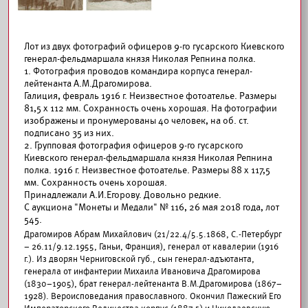
Лот из двух фотографий офицеров 9-го гусарского Киевского
генерал-фельдмаршала князя Николая Репнина полка.
1. Фотография проводов командира корпуса генерал-
лейтенанта А.М.Драгомирова.
Галиция, февраль 1916 г. Неизвестное фотоателье. Размеры
81,5 х 112 мм. Сохранность очень хорошая. На фотографии
изображены и пронумерованы 40 человек, на об. ст.
подписано 35 из них.
2. Групповая фотография офицеров 9-го гусарского
Киевского генерал-фельдмаршала князя Николая Репнина
полка. 1916 г. Неизвестное фотоателье. Размеры 88 х 117,5
мм. Сохранность очень хорошая.
Принадлежали А.И.Егорову. Довольно редкие.
С аукциона "Монеты и Медали" № 116, 26 мая 2018 года, лот
545.
Драгомиров Абрам Михайлович (21/22.4/5.5.1868, С.-Петербург
– 26.11/9.12.1955, Ганьи, Франция), генерал от кавалерии (1916
г.). Из дворян Черниговской губ., сын генерал-адъютанта,
генерала от инфантерии Михаила Ивановича Драгомирова
(1830–1905), брат генерал-лейтенанта В.М.Драгомирова (1867–
1928). Вероисповедания православного. Окончил Пажеский Его