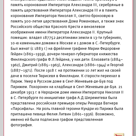
память коронования Императора Александра III, серебряные в
память царствования Императора Александра III и в память
коронования Императора Николая II, светло-бронзовую в
память 300-летия царствования Дома Романовых, а также знак
Российского общества Красного Креста и вензелевое
изображение имени Императора Александра II. Крупный
помещик: владел 187752 десятинами земли в 13-ти губерниях,
10-ю каменными домами в Москве и 1 домом в С.-Петербурге.
Был женат (с 1883 г.) на фрейлине графине Марии Федоровне
Гейден (1863–1939), дочери генерал-губернатора княжества
Финляндского графа Ф.Л.Гейдена, у них дети: Елизавета (1884–
1962), Дмитрий (1885–1963), Александра (1886–1944) и Георгий
(1887–1971). После 1918 г. на протяжении 10 лет жил на своей
даче в поселке Тюрисевя в Финляндии. К старости переехал в
Париж. Умер в Русском доме в Сент-Женевьев-де-Буа под
Парижем. Похоронен на кладбище в Сент-Женевьев-де-Буа. 21
декабря 1913 г. в Народном доме имени Императора Николая II
в С.-Петербурге по инициативе графа А.Д.Шереметева была
представлена российская премьера оперы Рихарда Вагнера
«Парсифаль». На роль главной героини Кундри из Парижа была
приглашена певица Фелия Литвин (1861–1936). Возможно,
именно ей была подписана графом представленная
фотография.