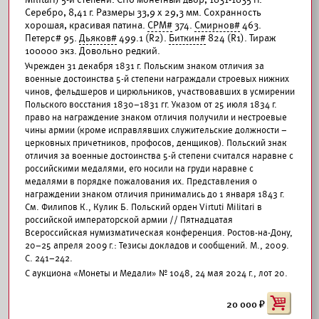
Серебро, 8,41 г. Размеры 33,9 х 29,3 мм. Сохранность
хорошая, красивая патина.
СРМ#
374.
Смирнов#
463.
Петерс# 95.
Дьяков#
499.1 (R2).
Биткин#
824 (R1). Тираж
100000 экз. Довольно редкий.
Учрежден 31 декабря 1831 г. Польским знаком отличия за
военные достоинства 5-й степени награждали строевых нижних
чинов, фельдшеров и цирюльников, участвовавших в усмирении
Польского восстания 1830–1831 гг. Указом от 25 июля 1834 г.
право на награждение знаком отличия получили и нестроевые
чины армии (кроме исправлявших служительские должности –
церковных причетников, профосов, денщиков). Польский знак
отличия за военные достоинства 5-й степени считался наравне с
российскими медалями, его носили на груди наравне с
медалями в порядке пожалования их. Представления о
награждении знаком отличия принимались до 1 января 1843 г.
См. Филипов К., Кулик Б. Польский орден Virtuti Militari в
российской императорской армии // Пятнадцатая
Всероссийская нумизматическая конференция. Ростов-на-Дону,
20–25 апреля 2009 г.: Тезисы докладов и сообщений. М., 2009.
С. 241–242.
С аукциона «Монеты и Медали» № 1048, 24 мая 2024 г., лот 20.
20 000