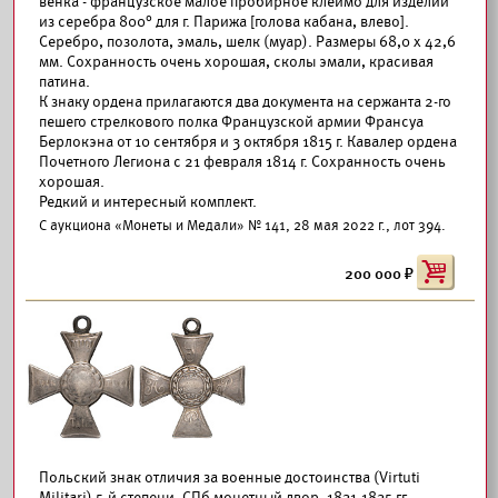
венка - французское малое пробирное клеймо для изделий
из серебра 800° для г. Парижа [голова кабана, влево].
Серебро, позолота, эмаль, шелк (муар). Размеры 68,0 х 42,6
мм. Сохранность очень хорошая, сколы эмали, красивая
патина.
К знаку ордена прилагаются два документа на сержанта 2-го
пешего стрелкового полка Французской армии Франсуа
Берлокэна от 10 сентября и 3 октября 1815 г. Кавалер ордена
Почетного Легиона с 21 февраля 1814 г. Сохранность очень
хорошая.
Редкий и интересный комплект.
С аукциона «Монеты и Медали» № 141, 28 мая 2022 г., лот 394.
200 000
Польский знак отличия за военные достоинства (Virtuti
Militari) 5-й степени. СПб монетный двор, 1831-1835 гг.