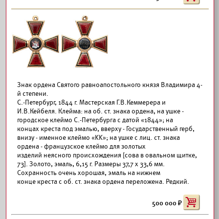
Знак ордена Святого равноапостольного князя Владимира 4-
й степени.
С.-Петербург, 1844 г. Мастерская Г.В.Кеммерера и
И.В.Кейбеля. Клейма: на об. ст. знака ордена, на ушке -
городское клеймо С.-Петербурга с датой «1844»; на
концах креста под эмалью, вверху - Государственный герб,
внизу - именное клеймо «KK»; на ушке с лиц. ст. знака
ордена - французское клеймо для золотых
изделий неясного происхождения [сова в овальном щитке,
73]. Золото, эмаль, 6,15 г. Размеры 37,7 х 33,6 мм.
Сохранность очень хорошая, эмаль на нижнем
конце креста с об. ст. знака ордена переложена. Редкий.
500 000