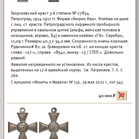
Георгиевский крест 3-й степени № 27854.
Петроград, 1914-1917 гг. Фирма «Генрих Кан». Клейма на ушке
с лиц. ст. креста: Петроградского окружного пробирного
управления в овальном щитке [альфа, женская головка в
кокошнике, вправо, 84] и именное клеймо «Г.К». Серебро,
11,09 г. Размеры 40,3 х 34,0 мм. Сохранность очень хорошая.
Рудиченко# В2.1а. Гравировки на об. ст. на концах креста:
слева - «27-», справа - «854», внизу - «3 / СТЕП.». Довольно
редкий.
Фамилия награжденного не установлена. Из числа крестов,
выделенных на 12-й армейский корпус. См. Патрикеев. Т. II. С.
286.
С аукциона «Монеты и Медали» № 135, 29 мая 2021 г., лот 343.
40 000