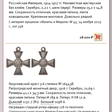
Российская Империя, 1914-1917 гг. Неизвестная мастерская.
Без клейм. Серебро, 2,22 г; шелк (муар). Размеры 15,0 x 14,8
мм. Сохранность отличная, красивая патина, лента
новодельная. Крепление винтовое. Довольно редкий.
С интернет аукциона «Монеты и Медали» № 43, 24 ноября 2023
г., лот 338.
28 000
Георгиевский крест 3-й степени № 164438.
Петроградский монетный двор, 1916 г. Серебро, 10,69 г.
Размеры 41,1 х 34,3 мм. Сохранность почти отличная,
красивая патина. Петерс# 189.в. Петерс Н II# 12.в.
Дьяков#
1132.7 (R1).
Биткин#
1098.6.
Награжден старший унтер-офицер 128-го пехотного
Старооскольского полка Мартин Биньковский «За мужество и