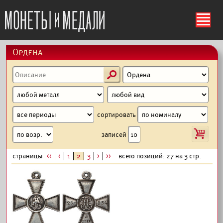
ś
Ордена
s
сортировать
i
записей
страницы
<<
<
1
2
3
>
>>
всего позиций: 27 на 3 стр.