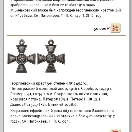
храбрость, оказанные в бою 22-го Мая 1916 года».
М.Биньковский также был награжден Георгиевским крестом 4-й
ст. № 716422. См. Патрикеев. Т. III. С. 349. Т. XI. С. 159.
50 000
Георгиевский крест 3-й степени № 245491.
Петроградский монетный двор, 1916 г. Серебро, 10,49 г.
Размеры 41,1 х 34,4 мм. Сохранность почти отличная,
красивая патина. Петерс# 189.в. Петерс Н II# 12.в.
Дьяков#
1132.7 (R1).
Биткин#
1098.6.
Награжден ефрейтор 4-й роты 663-го пехотного Язловецкого
полка Александр Тронин «За отличие в бою 4-го Августа 1917
года». См. Патрикеев. Т. III. С. 905.