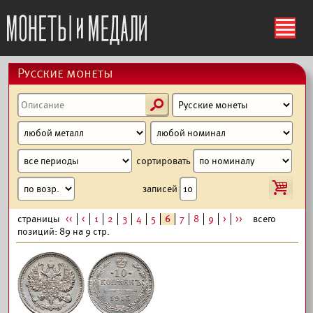
ś
Русские монеты
s
сортировать
i
записей
страницы
<<
<
1
2
3
4
5
6
7
8
9
>
>>
всего
позиций: 89 на 9 стр.