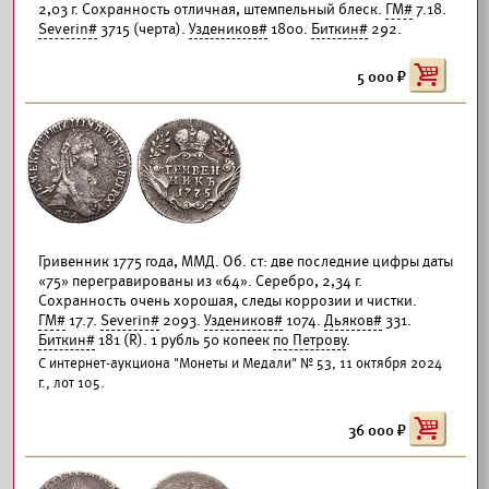
2,03 г. Сохранность отличная, штемпельный блеск.
ГМ#
7.18.
Severin#
3715 (черта).
Уздеников#
1800.
Биткин#
292.
5 000
Гривенник 1775 года, ММД. Об. ст: две последние цифры даты
«75» перегравированы из «64». Серебро, 2,34 г.
Сохранность очень хорошая, следы коррозии и чистки.
ГМ#
17.7.
Severin#
2093.
Уздеников#
1074.
Дьяков#
331.
Биткин#
181 (R). 1 рубль 50 копеек
по Петрову
.
С интернет-аукциона "Монеты и Медали" № 53, 11 октября 2024
г., лот 105.
36 000