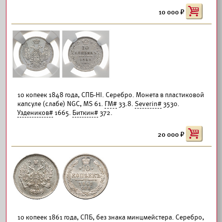
10 000
10 копеек 1848 года, СПБ-НI. Серебро. Монета в пластиковой
капсуле (слабе) NGС, MS 61.
ГМ#
33.8.
Severin#
3530.
Уздеников#
1665.
Биткин#
372.
20 000
10 копеек 1861 года, СПБ, без знака минцмейстера. Серебро,