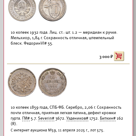
10 копеек 1932 года. Лиц. ст.: шт. 1.2 — меридиан к ручке.
Мельхиор, 1,84 г. Сохранность отличная, штемпельный
блеск. ФедоринVI# 55.
3 000
10 копеек 1859 года, СПБ-ФБ. Серебро, 2,06 г. Сохранность
почти отличная, приятная легкая патина, дефект кромки
гурта.
ГМ#
5.7.
Severin#
3672.
Уздеников#
1752.
Биткин#
162
(R).
С интернет аукциона №59, 11 апреля 2025 г., лот 575.