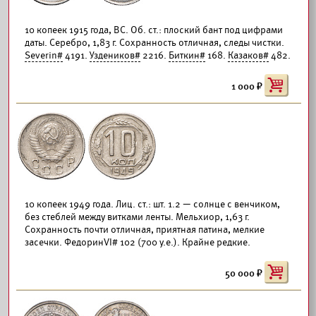
10 копеек 1915 года, ВС. Об. ст.: плоский бант под цифрами
даты. Серебро, 1,83 г. Сохранность отличная, следы чистки.
Severin#
4191.
Уздеников#
2216.
Биткин#
168.
Казаков#
482.
1 000
10 копеек 1949 года. Лиц. ст.: шт. 1.2 — солнце с венчиком,
без стеблей между витками ленты. Мельхиор, 1,63 г.
Сохранность почти отличная, приятная патина, мелкие
засечки. ФедоринVI# 102 (700 у.е.). Крайне редкие.
50 000