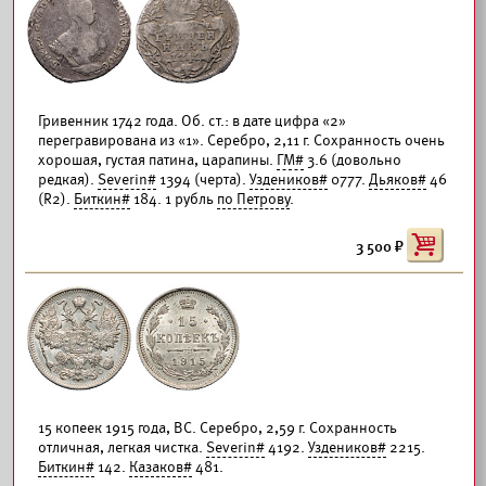
Гривенник 1742 года. Об. ст.: в дате цифра «2»
перегравирована из «1». Серебро, 2,11 г. Сохранность очень
хорошая, густая патина, царапины.
ГМ#
3.6 (довольно
редкая).
Severin#
1394 (черта).
Уздеников#
0777.
Дьяков#
46
(R2).
Биткин#
184. 1 рубль
по Петрову
.
3 500
15 копеек 1915 года, ВС. Серебро, 2,59 г. Сохранность
отличная, легкая чистка.
Severin#
4192.
Уздеников#
2215.
Биткин#
142.
Казаков#
481.