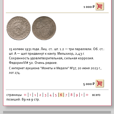
1 000
15 копеек 1931 года. Лиц. ст.: шт. 1.2 — три параллели. Об. ст.:
шт. А — щит придвинут к канту. Мельхиор, 2,43 г.
Сохранность удовлетворительная, сильная коррозия.
ФедоринVI# 50. Очень редкие.
С интернет аукциона "Монеты и Медали" №37, 20 июня 2023 г.,
лот 274.
5 000
страницы
<<
<
1
2
3
4
5
6
7
8
9
>
>>
всего
позиций: 89 на 9 стр.