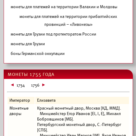
монеты для платежей на территории Валахии и Молдовы
монеты для платежей на территории прибалтийских
провинций – «Ливонезы»
монеты для Грузии под протекторатом России
монеты для Грузии
боны Германской оккупации
монеты 1755 года
1754
1756
Император
Елизавета
Монетные
Красный монетный двор, Москва [КД, ММД].
дворы
Минцмейстер Егор Иванов [ЕI, I, Е], Михаил
Бобровщиков [МБ].
Петербургский монетный двор, С.-Петербург
[СПБ].
Минцмейстер Иван Марков [IМ], Яков Иванов