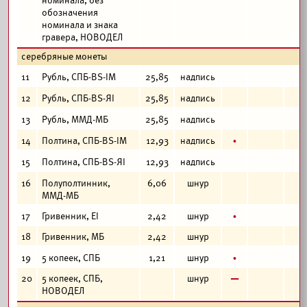
номинала, без
обозначения
номинала и знака
гравера, НОВОДЕЛ
серебряные монеты
11
Рубль, СПБ-BS-IM
25,85
надпись
12
Рубль, СПБ-BS-ЯI
25,85
надпись
13
Рубль, ММД-МБ
25,85
надпись
б
14
Полтина, СПБ-BS-IM
12,93
надпись
15
Полтина, СПБ-BS-ЯI
12,93
надпись
16
Полуполтинник,
6,06
шнур
ММД-МБ
б
17
Гривенник, EI
2,42
шнур
18
Гривенник, МБ
2,42
шнур
б
19
5 копеек, СПБ
1,21
шнур
в
20
5 копеек, СПБ,
шнур
НОВОДЕЛ