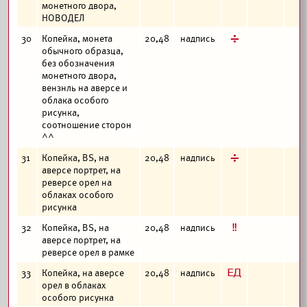
монетного двора,
НОВОДЕЛ
д
30
Копейка, монета
20,48
надпись
обычного образца,
без обозначения
монетного двора,
вензнль на аверсе и
облака особого
рисунка,
соотношение сторон
^^
д
31
Копейка, BS, на
20,48
надпись
аверсе портрет, на
реверсе орел на
облаках особого
рисунка
е
32
Копейка, BS, на
20,48
надпись
аверсе портрет, на
реверсе орел в рамке
з
33
Копейка, на аверсе
20,48
надпись
орел в облаках
особого рисунка