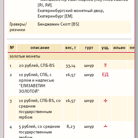
[ЯI, ЯИ].
Екатеринбургский монетный двор,
Екатеринбург [ЕМ].
Граверы/
Бенджамин Скотт [BS]
резчики
№
описание
вес, г
гурт
узд.
ильин
пет
золотые монеты
е
1
20 рублей, СПБ-BS
33,14
шнур
з
2
10 рублей, СПБ, с
16,57
шнур
орлом и надписью
"ЕЛИЗАВЕТИН
ЗОЛОТОЙ"
д
3
10 рублей, СПБ-BS, со
16,57
шнур
средним
государственным
гербом
г
4
5 рублей, со средним
8,23
шнур
государственным
гербом