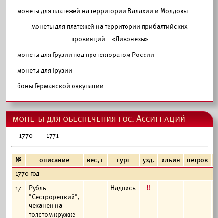
монеты для платежей на территории Валахии и Молдовы
монеты для платежей на территории прибалтийских
провинций – «Ливонезы»
монеты для Грузии под протекторатом России
монеты для Грузии
боны Германской оккупации
монеты для обеспечения гос. Ассигнаций
1770
1771
№
описание
вес, г
гурт
узд.
ильин
петров
1770 год
е
17
Рубль
Надпись
"Сестрорецкий",
чеканен на
толстом кружке