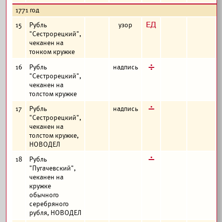
1771 год
з
15
Рубль
узор
"Сестрорецкий",
чеканен на
тонком кружке
д
16
Рубль
надпись
"Сестрорецкий",
чеканен на
толстом кружке
г
17
Рубль
надпись
"Сестрорецкий",
чеканен на
толстом кружке,
НОВОДЕЛ
г
18
Рубль
"Пугачевский",
чеканен на
кружке
обычного
серебряного
рубля, НОВОДЕЛ