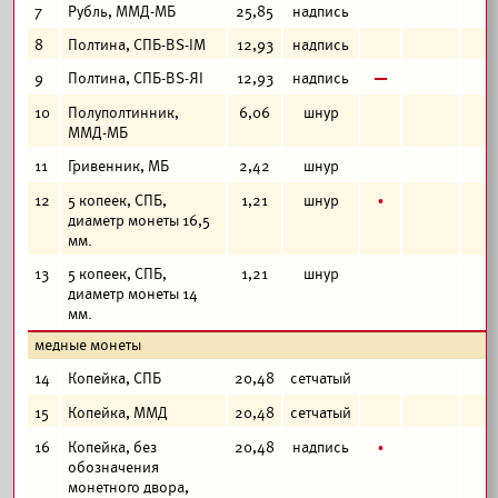
7
Рубль, ММД-МБ
25,85
надпись
8
Полтина, СПБ-BS-IM
12,93
надпись
в
9
Полтина, СПБ-BS-ЯI
12,93
надпись
10
Полуполтинник,
6,06
шнур
ММД-МБ
11
Гривенник, МБ
2,42
шнур
б
12
5 копеек, СПБ,
1,21
шнур
диаметр монеты 16,5
мм.
13
5 копеек, СПБ,
1,21
шнур
диаметр монеты 14
мм.
медные монеты
14
Копейка, СПБ
20,48
сетчатый
15
Копейка, ММД
20,48
сетчатый
б
16
Копейка, без
20,48
надпись
обозначения
монетного двора,