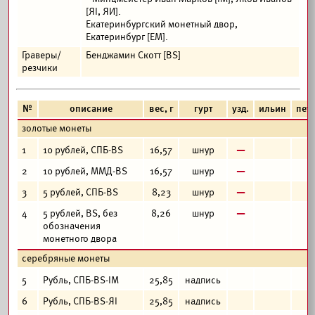
[ЯI, ЯИ].
Екатеринбургский монетный двор,
Екатеринбург [ЕМ].
Граверы/
Бенджамин Скотт [BS]
резчики
№
описание
вес, г
гурт
узд.
ильин
пет
золотые монеты
в
1
10 рублей, СПБ-BS
16,57
шнур
в
2
10 рублей, ММД-BS
16,57
шнур
в
3
5 рублей, СПБ-BS
8,23
шнур
в
4
5 рублей, BS, без
8,26
шнур
обозначения
монетного двора
серебряные монеты
5
Рубль, СПБ-BS-IM
25,85
надпись
6
Рубль, СПБ-BS-ЯI
25,85
надпись