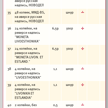
аверсе русская
надпись, НОВОДЕЛ
г
35
48 копеек, ММД-BS,
шнур
на аверсе русская
надпись, НОВОДЕЛ
д
36
24 копейки, на
6,59
узор
реверсе надпись
"MONETA
LIVOESTHONIKA"
д
37
24 копейки, на
6,59
узор
реверсе надпись
"MONETA LIVON. ET
ESTLAND."
г
38
4 копейки, на
1,1
шнур
реверсе надпись
"LIVOESTHONIKA"
д
39
4 копейки, на
1,1
шнур
реверсе надпись
"LIVONIKA ET
ESTLANDIA"
г
40
2 копейки, без
0,5
шнур