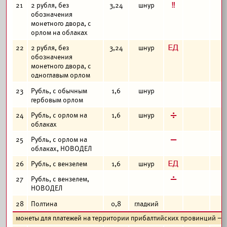
е
21
2 рубля, без
3,24
шнур
обозначения
монетного двора, с
орлом на облаках
з
22
2 рубля, без
3,24
шнур
обозначения
монетного двора, с
одноглавым орлом
23
Рубль, с обычным
1,6
шнур
гербовым орлом
д
24
Рубль, с орлом на
1,6
шнур
облаках
в
25
Рубль, с орлом на
облаках, НОВОДЕЛ
з
26
Рубль, с вензелем
1,6
шнур
г
27
Рубль, с вензелем,
НОВОДЕЛ
28
Полтина
0,8
гладкий
монеты для платежей на территории прибалтийских провинций – 