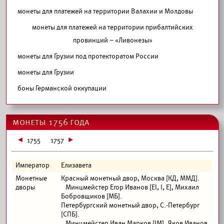
монеты для платежей на территории Валахии и Молдовы
монеты для платежей на территории прибалтийских
провинций – «Ливонезы»
монеты для Грузии под протекторатом России
монеты для Грузии
боны Германской оккупации
монеты 1756 года
1755
1757
Император
Елизавета
Монетные
Красный монетный двор, Москва [КД, ММД].
дворы
Минцмейстер Егор Иванов [ЕI, I, Е], Михаил
Бобровщиков [МБ].
Петербургский монетный двор, С.-Петербург
[СПБ].
Минцмейстер Иван Марков [IМ], Яков Иванов