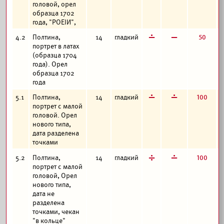
головой, орел
образца 1702
года, "РОЕIИ",
г
в
50
4.2
Полтина,
14
гладкий
портрет в латах
(образца 1704
года). Орел
образца 1702
года
г
г
100
5.1
Полтина,
14
гладкий
портрет с малой
головой. Орел
нового типа,
дата разделена
точками
д
г
100
5.2
Полтина,
14
гладкий
портрет с малой
головой, Орел
нового типа,
дата не
разделена
точками, чекан
"в кольце"