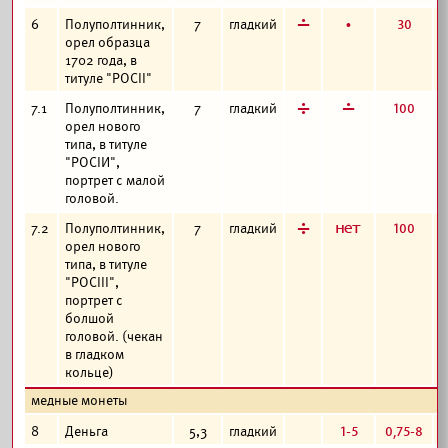
г
б
30
6
Полуполтинник,
7
гладкий
орел образца
1702 года, в
титуле "РОСII"
д
г
100
7.1
Полуполтинник,
7
гладкий
орел нового
типа, в титуле
"РОСIИ",
портрет с малой
головой.
д
а
100
7.2
Полуполтинник,
7
гладкий
орел нового
типа, в титуле
"РОСIII",
портрет с
болшой
головой. (чекан
в гладком
кольце)
медные монеты
1-5
0,75-8
8
Деньга
5,3
гладкий