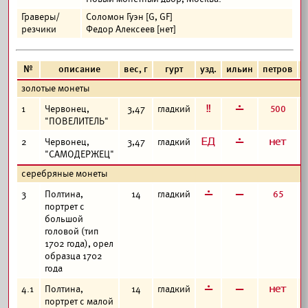
Граверы/
Соломон Гуэн [G, GF]
резчики
Федор Алексеев [нет]
№
описание
вес, г
гурт
узд.
ильин
петров
ф
золотые монеты
е
г
500
1
Червонец,
3,47
гладкий
"ПОВЕЛИТЕЛЬ"
з
г
а
2
Червонец,
3,47
гладкий
"САМОДЕРЖЕЦ"
серебряные монеты
г
в
65
3
Полтина,
14
гладкий
портрет с
большой
головой (тип
1702 года), орел
образца 1702
года
г
в
а
4.1
Полтина,
14
гладкий
портрет с малой