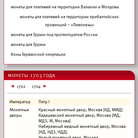
монеты для платежей на территории Валахии и Молдовы
монеты для платежей на территории прибалтийских
провинций – «Ливонезы»
монеты для Грузии под протекторатом России
монеты для Грузии
боны Германской оккупации
монеты 1703 года
1702
1704
Император
Петр I
Монетные
Красный монетный двор, Москва [КД, ММД].
дворы
Кадашевский монетный двор, Москва [МД,
МДЗ, М, Москва].
Набережный медный монетный двор, Москва
[НД, НДЗ, НДД].
Новый монетный двор, Москва.