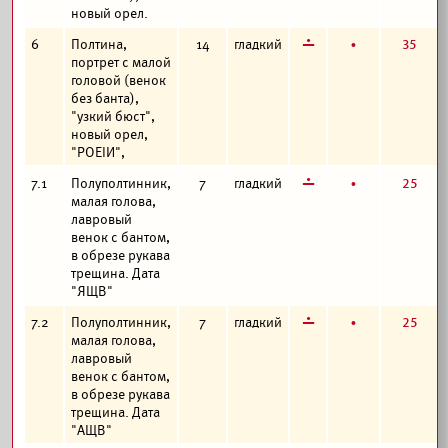
новый орел.
г
б
35
6
Полтина,
14
гладкий
портрет с малой
головой (венок
без банта),
"узкий бюст",
новый орел,
"РОЕIИ",
г
б
25
7.1
Полуполтинник,
7
гладкий
малая голова,
лавровый
венок с бантом,
в обрезе рукава
трещина. Дата
"ЯЩВ"
г
б
25
7.2
Полуполтинник,
7
гладкий
малая голова,
лавровый
венок с бантом,
в обрезе рукава
трещина. Дата
"АЩВ"