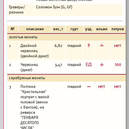
Граверы/
Соломон Гуэн [G, GF]
резчики
№
описание
вес, г
гурт
узд.
ильин
петров
золотые монеты
е
г
а
1
Двойной
6,82
гладкий
червонец
(двойной дукат)
з
д
500
2
Червонец
3,47
гладкий
(дукат)
серебряные монеты
в
а
а
3
Полтина
гладкий
"Крестильная"
портрет с малой
головой (венок
с бантом), на
реверсе
"ГЕНВАРЯ
ДЕСЯТОГО
ЧИСЛА"