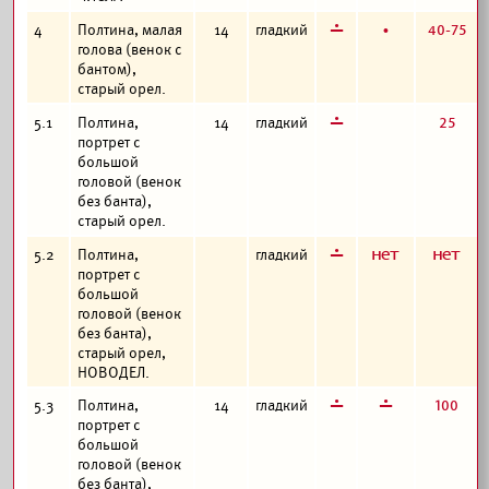
г
б
40-75
4
Полтина, малая
14
гладкий
голова (венок с
бантом),
старый орел.
г
25
5.1
Полтина,
14
гладкий
портрет с
большой
головой (венок
без банта),
старый орел.
г
а
а
5.2
Полтина,
гладкий
портрет с
большой
головой (венок
без банта),
старый орел,
НОВОДЕЛ.
г
г
100
5.3
Полтина,
14
гладкий
портрет с
большой
головой (венок
без банта),