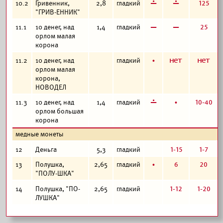
г
г
125
10.2
Гривенник,
2,8
гладкий
"ГРИВ-ЕННИК"
в
в
25
11.1
10 денег, над
1,4
гладкий
орлом малая
корона
б
а
а
11.2
10 денег, над
гладкий
орлом малая
корона,
НОВОДЕЛ
г
б
10-40
11.3
10 денег, над
1,4
гладкий
орлом большая
корона
медные монеты
1-15
1-7
12
Деньга
5,3
гладкий
б
6
20
13
Полушка,
2,65
гладкий
"ПОЛУ-ШКА"
1-12
1-20
14
Полушка, "ПО-
2,65
гладкий
ЛУШКА"