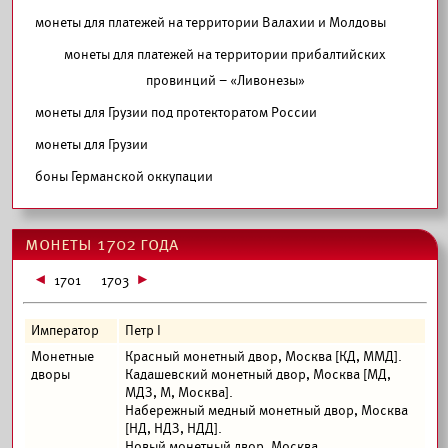
монеты для платежей на территории Валахии и Молдовы
монеты для платежей на территории прибалтийских
провинций – «Ливонезы»
монеты для Грузии под протекторатом России
монеты для Грузии
боны Германской оккупации
монеты 1702 года
1701
1703
Император
Петр I
Монетные
Красный монетный двор, Москва [КД, ММД].
дворы
Кадашевский монетный двор, Москва [МД,
МДЗ, М, Москва].
Набережный медный монетный двор, Москва
[НД, НДЗ, НДД].
Новый монетный двор, Москва.