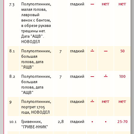
в
а
а
7.3
Полуполтинник,
гладкий
малая голова,
лавровый
венок с бантом,
в обрезе рукава
трещины нет.
Дата "АЩВ".
НОВОДЕЛ
г
в
50
8.1
Полуполтинник,
7
гладкий
большая
голова, дата
"ЯЩВ"
в
г
100
8.2
Полуполтинник,
7
гладкий
большая
голова, дата
"АЩВ"
г
а
а
9
Полуполтинник,
гладкий
портрет 1705
года, НОВОДЕЛ
б
б
25-70
10.1
Гривенник,
2,8
гладкий
"ГРИВЕ-ННИК"