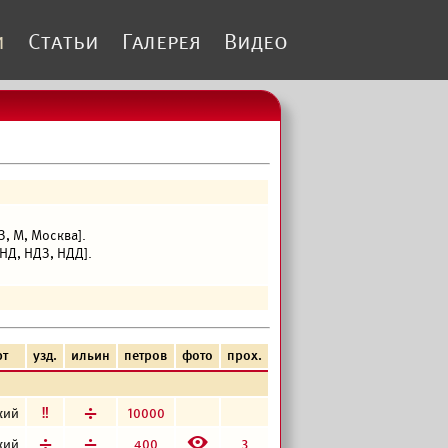
и
Статьи
Галерея
Видео
, М, Москва].
НД, НДЗ, НДД].
рт
узд.
ильин
петров
фото
прох.
е
д
10000
кий
E
д
г
400
3
кий