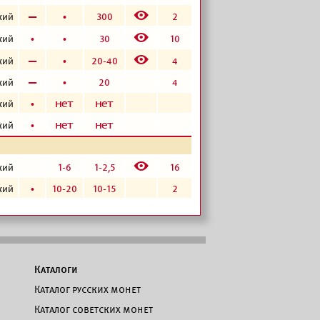
E
в
б
300
2
кий
E
б
б
30
10
кий
E
в
б
20-40
4
кий
в
б
20
4
кий
б
а
а
кий
б
а
а
кий
E
1-6
1-2,5
16
кий
б
10-20
10-15
2
кий
Каталоги
Каталог русских монет
Каталог советских монет