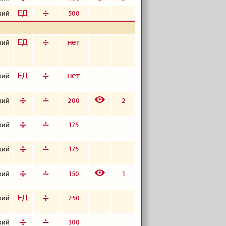
з
д
500
кий
з
д
а
кий
з
д
а
кий
E
д
г
200
2
кий
д
г
175
кий
д
г
175
кий
E
д
г
150
1
кий
з
д
250
кий
д
г
300
кий