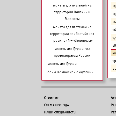
монеты для платежей на
15
территории Валахии и
15
Молдовы
16
монеты для платежей на
16
территории прибалтийских
17
провинций – «Ливонезы»
18
монеты для Грузии под
м
протекторатом России
19
монеты для Грузии
2
боны Германской оккупации
О фирме
Ау
Схема проезда
Ре
Наши специалисты
Ре