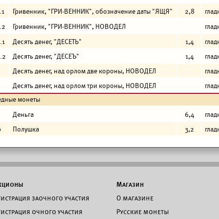
.1
Гривенник, "ГРИ-ВЕННИК", обозначение даты "ЯЩЯ"
2,8
глад
.2
Гривенник, "ГРИ-ВЕННИК", НОВОДЕЛ
глад
.1
Десять денег, "ДЕСЕТЬ"
1,4
глад
.2
Десять денег, "ДЕСЕЪ"
1,4
глад
Десять денег, над орлом две короны, НОВОДЕЛ
глад
Десять денег, над орлом три короны, НОВОДЕЛ
глад
едные монеты
Деньга
6,4
глад
0
Полушка
3,2
глад
кционы
Магазин
гистрация заочного участия
О магазине
гистрация очного участия
Русские монеты