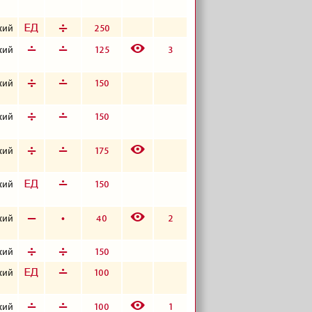
з
д
250
кий
E
г
г
125
3
кий
д
г
150
кий
д
г
150
кий
E
д
г
175
кий
з
г
150
кий
E
в
б
40
2
кий
д
д
150
кий
з
г
100
кий
E
г
г
100
1
кий