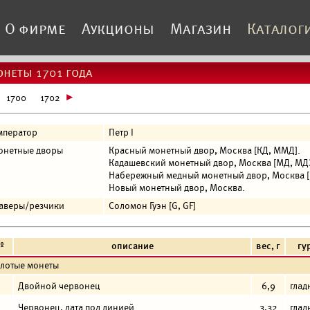
О фирме
Аукционы
Магазин
Каталог
неты 1701 года
1700
1702
мператор
Петр I
онетные дворы
Красный монетный двор, Москва [КД, ММД].
Кадашевский монетный двор, Москва [МД, МДЗ
Набережный медный монетный двор, Москва [
Новый монетный двор, Москва.
раверы/резчики
Соломон Гуэн [G, GF]
№
описание
вес, г
гу
олотые монеты
Двойной червонец
6,9
глад
Червонец, дата под линией.
3,32
глад