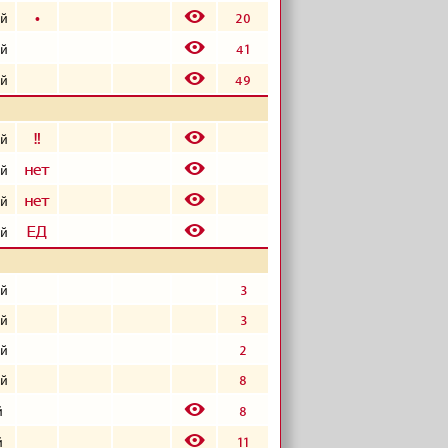
E
б
20
ый
E
41
ый
E
49
ый
E
е
ый
E
а
ый
E
а
ый
E
з
ый
3
ый
3
ый
2
ый
8
ый
E
8
й
E
11
й