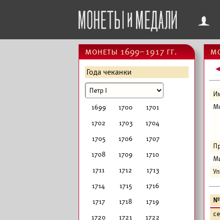
f
монеты 1699–1917 гг.
мо
Года чеканки
И
М
1699
1700
1701
1702
1703
1704
1705
1706
1707
Пр
1708
1709
1710
М
1711
1712
1713
У
1714
1715
1716
№
1717
1718
1719
с
1720
1721
1722