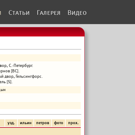
и
Статьи
Галерея
Видео
ор, С.-Петербург.
нов [ВС].
й двор, Гельсингфорс.
ь [S].
цын
узд.
ильин
петров
фото
прох.