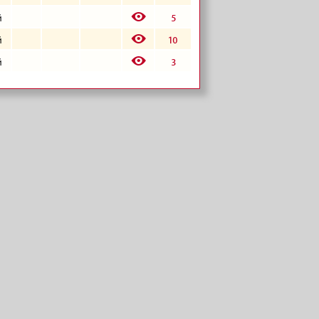
E
5
й
E
10
й
E
3
й