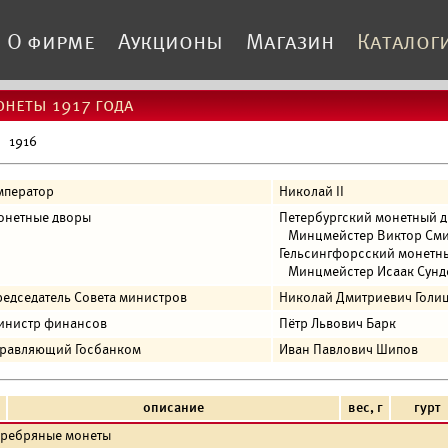
О фирме
Аукционы
Магазин
Каталог
неты 1917 года
1916
мператор
Николай II
онетные дворы
Петербургский монетный дв
Минцмейстер Виктор Смир
Гельсингфорсский монетны
Минцмейстер Исаак Сундел
едседатель Совета министров
Николай Дмитриевич Голи
инистр финансов
Пётр Львович Барк
правляющий Госбанком
Иван Павлович Шипов
описание
вес, г
гурт
еребряные монеты