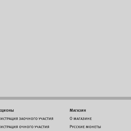
кционы
Магазин
гистрация заочного участия
О магазине
гистрация очного участия
Русские монеты