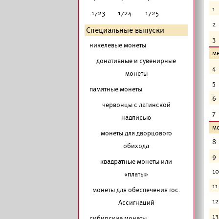
1
1723
1724
1725
2
Специальные выпуски
3
никелевые монеты
м
донативные и сувенирные
4
монеты
5
памятные монеты
6
червонцы с латинской
7
надписью
мо
монеты для дворцового
8
обихода
9
квадратные монеты или
10
«платы»
11
монеты для обеспечения гос.
12
Ассигнаций
13
сибирские монеты