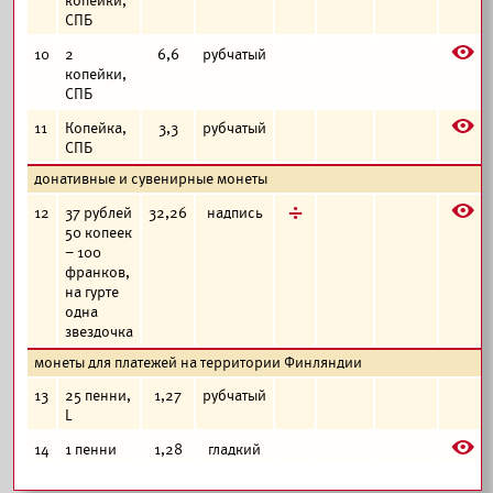
копейки,
СПБ
E
10
2
6,6
рубчатый
копейки,
СПБ
E
11
Копейка,
3,3
рубчатый
СПБ
донативные и сувенирные монеты
E
д
12
37 рублей
32,26
надпись
50 копеек
– 100
франков,
на гурте
одна
звездочка
монеты для платежей на территории Финляндии
13
25 пенни,
1,27
рубчатый
L
E
14
1 пенни
1,28
гладкий