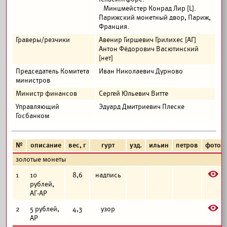
Минцмейстер Конрад Лир [L].
Парижский монетный двор, Париж,
Франция.
Граверы/резчики
Авенир Гиршевич Грилихес [АГ]
Антон Фёдорович Васютинский
[нет]
Председатель Комитета
Иван Николаевич Дурново
министров
Министр финансов
Сергей Юльевич Витте
Управляющий
Эдуард Дмитриевич Плеске
Госбанком
№
описание
вес, г
гурт
узд.
ильин
петров
фото
золотые монеты
E
1
10
8,6
надпись
рублей,
АГ-АР
E
2
5 рублей,
4,3
узор
АР