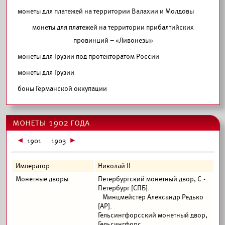
монеты для платежей на территории Валахии и Молдовы
монеты для платежей на территории прибалтийских
провинций – «Ливонезы»
монеты для Грузии под протекторатом России
монеты для Грузии
боны Германской оккупации
монеты 1902 года
1901
1903
Император
Николай II
Монетные дворы
Петербургский монетный двор, С.-
Петербург [СПБ].
Минцмейстер Александр Редько
[АР].
Гельсингфорсский монетный двор,
Гельсингфорс.