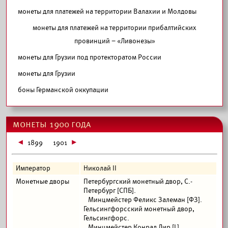
монеты для платежей на территории Валахии и Молдовы
монеты для платежей на территории прибалтийских
провинций – «Ливонезы»
монеты для Грузии под протекторатом России
монеты для Грузии
боны Германской оккупации
монеты 1900 года
1899
1901
Император
Николай II
Монетные дворы
Петербургский монетный двор, С.-
Петербург [СПБ].
Минцмейстер Феликс Залеман [ФЗ].
Гельсингфорсский монетный двор,
Гельсингфорс.
Минцмейстер Конрад Лир [L].