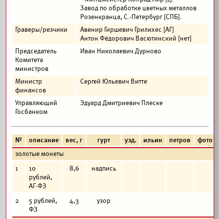
Завод по обработке цветных металлов
Розенкранца, С.-Петербург [СПБ].
Граверы/резчики
Авенир Гиршевич Грилихес [АГ]
Антон Фёдорович Васютинский [нет]
Председатель
Иван Николаевич Дурново
Комитета
министров
Министр
Сергей Юльевич Витте
финансов
Управляющий
Эдуард Дмитриевич Плеске
Госбанком
№
описание
вес, г
гурт
узд.
ильин
петров
фото
золотые монеты
1
10
8,6
надпись
рублей,
АГ-ФЗ
2
5 рублей,
4,3
узор
ФЗ